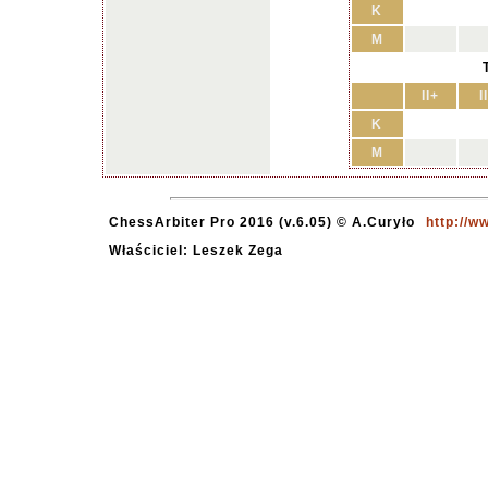
K
M
II+
II
K
M
ChessArbiter Pro 2016 (v.6.05) © A.Curyło
http://w
Właściciel: Leszek Zega