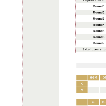
Odprawa techn
Round1
Round2
Round3
Round4
Round5
Round6
Round7
Zakończenie tur
HGM
G
K
M
m
k+