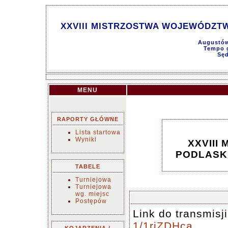
XXVIII MISTRZOSTWA WOJEWÓDZTW
Augustów
Tempo g
Sęd
MENU
RAPORTY GŁÓWNE
Lista startowa
Wyniki
XXVIII
PODLASKI
TABELE
Turniejowa
Turniejowa
wg. miejsc
Postępów
Link do transmisj
1/1riZDHca