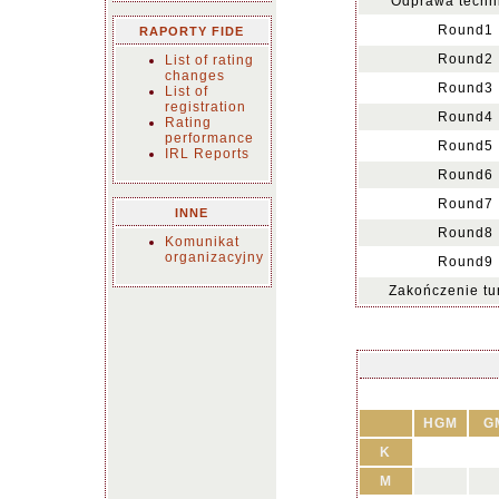
Odprawa techn
Round1
RAPORTY FIDE
Round2
List of rating
changes
Round3
List of
registration
Round4
Rating
performance
Round5
IRL Reports
Round6
Round7
INNE
Round8
Komunikat
organizacyjny
Round9
Zakończenie tur
HGM
G
K
M