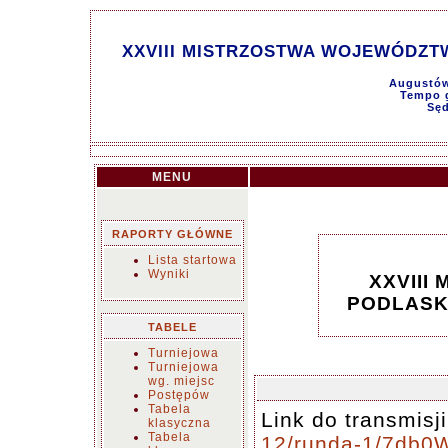
XXVIII MISTRZOSTWA WOJEWÓDZTW
Augustów
Tempo g
Sęd
MENU
RAPORTY GŁÓWNE
Lista startowa
Wyniki
XXVIII
PODLASKI
TABELE
Turniejowa
Turniejowa
wg. miejsc
Postępów
Tabela
Link do transmisj
klasyczna
Tabela
12/runda-1/7db0