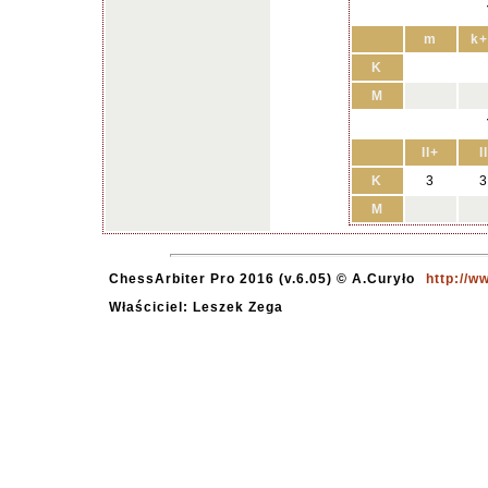
m
k+
K
M
II+
II
K
3
3
M
ChessArbiter Pro 2016 (v.6.05) © A.Curyło
http://w
Właściciel: Leszek Zega