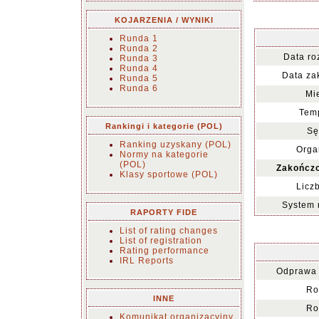
KOJARZENIA / WYNIKI
Runda 1
Runda 2
Data ro
Runda 3
Runda 4
Data za
Runda 5
Runda 6
Mi
Temp
Rankingi i kategorie (POL)
Sę
Ranking uzyskany (POL)
Orga
Normy na kategorie
(POL)
Zakończo
Klasy sportowe (POL)
Licz
System 
RAPORTY FIDE
List of rating changes
List of registration
Rating performance
IRL Reports
Odprawa 
Ro
INNE
Ro
Komunikat organizacyjny