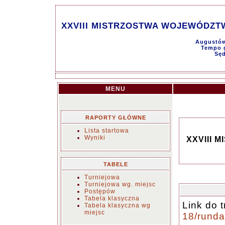
XXVIII MISTRZOSTWA WOJEWÓDZTW
Augustów
Tempo g
Sęd
MENU
RAPORTY GŁÓWNE
Lista startowa
Wyniki
XXVIII
TABELE
Turniejowa
Turniejowa wg. miejsc
Postępów
Tabela klasyczna
Link do 
Tabela klasyczna wg
miejsc
18/rund