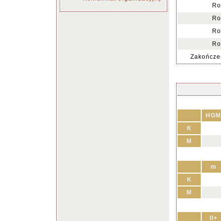
Ro
Ro
Ro
Ro
Zakończen
HGM
K
M
m
K
M
II+