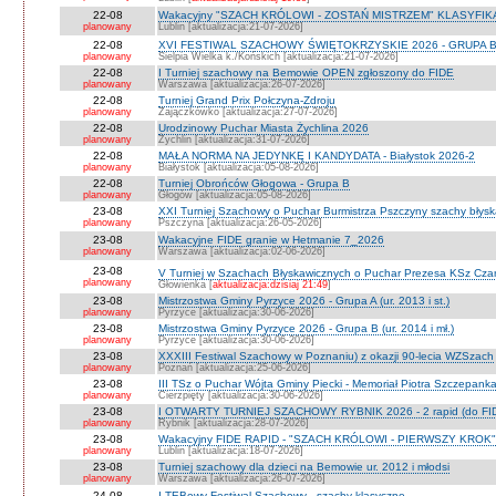
22-08
Wakacyjny "SZACH KRÓLOWI - ZOSTAŃ MISTRZEM" KLASYFIKA
planowany
Lublin [aktualizacja:21-07-2026]
22-08
XVI FESTIWAL SZACHOWY ŚWIĘTOKRZYSKIE 2026 - GRUPA 
planowany
Sielpia Wielka k./Końskich [aktualizacja:21-07-2026]
22-08
I Turniej szachowy na Bemowie OPEN zgłoszony do FIDE
planowany
Warszawa [aktualizacja:26-07-2026]
22-08
Turniej Grand Prix Połczyna-Zdroju
planowany
Zajączkówko [aktualizacja:27-07-2026]
22-08
Urodzinowy Puchar Miasta Żychlina 2026
planowany
Żychlin [aktualizacja:31-07-2026]
22-08
MAŁA NORMA NA JEDYNKĘ I KANDYDATA - Białystok 2026-2
planowany
Białystok [aktualizacja:05-08-2026]
22-08
Turniej Obrońców Głogowa - Grupa B
planowany
Głogów [aktualizacja:05-08-2026]
23-08
XXI Turniej Szachowy o Puchar Burmistrza Pszczyny szachy błys
planowany
Pszczyna [aktualizacja:26-05-2026]
23-08
Wakacyjne FIDE granie w Hetmanie 7_2026
planowany
Warszawa [aktualizacja:02-06-2026]
23-08
V Turniej w Szachach Błyskawicznych o Puchar Prezesa KSz Cza
planowany
Głowienka [
aktualizacja:dzisiaj 21:49
]
23-08
Mistrzostwa Gminy Pyrzyce 2026 - Grupa A (ur. 2013 i st.)
planowany
Pyrzyce [aktualizacja:30-06-2026]
23-08
Mistrzostwa Gminy Pyrzyce 2026 - Grupa B (ur. 2014 i mł.)
planowany
Pyrzyce [aktualizacja:30-06-2026]
23-08
XXXIII Festiwal Szachowy w Poznaniu) z okazji 90-lecia WZSzach
planowany
Poznań [aktualizacja:25-06-2026]
23-08
III TSz o Puchar Wójta Gminy Piecki - Memoriał Piotra Szczepan
planowany
Cierzpięty [aktualizacja:30-06-2026]
23-08
I OTWARTY TURNIEJ SZACHOWY RYBNIK 2026 - 2 rapid (do FI
planowany
Rybnik [aktualizacja:28-07-2026]
23-08
Wakacyjny FIDE RAPID - "SZACH KRÓLOWI - PIERWSZY KROK" O
planowany
Lublin [aktualizacja:18-07-2026]
23-08
Turniej szachowy dla dzieci na Bemowie ur. 2012 i młodsi
planowany
Warszawa [aktualizacja:26-07-2026]
24-08
I TEBowy Festiwal Szachowy - szachy klasyczne