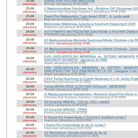
25-09
GRAND PRIX POLONII WROCŁAW
planowany
Wrocław [aktualizacja:25-05-2026]
25-09
V Międzynarodowe Szachowe Ind. i Rodzinne GP Chrzanowa 2026
planowany
Chrzanów Klub Szachowy Szpitalna 1 [aktualizacja:18-06-2026]
25-09
Grand Prix Białegostoku "Lato-Jesień 2026" - 8. runda rapid
planowany
Białystok [aktualizacja:25-07-2026]
26-09
Mistrzostwa Wejherowa Juniorów w Szachach Klasycznych 2026
planowany
Wejherowo [aktualizacja:09-06-2026]
26-09
XVI OTWARTE MISTRZOSTWA SZACHOWE O PUCHAR ŻABIEGO K
planowany
STRUMIEŃ [aktualizacja:25-07-2026]
26-09
VII Międzynarodowy Memoriał Szachowy Alfreda Chrobaka ( do FI
planowany
Racibórz [
aktualizacja:dzisiaj 13:49
]
26-09
VII Międzynarodowy Memoriał Szachowy Alfreda Chrobaka - Junior
planowany
Racibórz [
aktualizacja:dzisiaj 13:49
]
XVIII OGÓLNOPOLSKI MEMORIAŁ im. SOTERO WISMONTA 
26-09
SZACHACH SZYBKICH - zgłoszony do FIDE
planowany
Słupsk [aktualizacja:25-05-2026]
XVIII OGÓLNOPOLSKI MEMORIAŁ im. SOTERO WISMON
26-09
KWALIFIKACYJNY DLA JUNIORÓW DO 14 LAT - kategoria V lub IV 
planowany
Słupsk [aktualizacja:16-05-2026]
26-09
CXXV Turniej Szachowy w Czytelni Naukowej nr 1 im. Janiny Engler
planowany
Warszawa [aktualizacja:07-05-2026]
26-09
Turniej DRUGI KROK (1250-1600 PZSzach) - WRZESIEŃ
planowany
Wrocław [aktualizacja:28-05-2026]
26-09
IX Międzynarodowe Indywidualne i Rodzinne Grand Prix Chess i
planowany
Chrzanów Klub Szachowy Szpitalna 1 [aktualizacja:18-06-2026]
26-09
XII Koneckie MINI-Elo - U15 (ur. 2011 i młodsi)
planowany
Końskie [aktualizacja:19-06-2026]
26-09
XII Koneckie MINI-Elo - OPEN
planowany
Końskie [aktualizacja:19-06-2026]
26-09
IV Grand Prix Inowrocławia w Szachach Szybkich turniej 7
planowany
Inowrocław [aktualizacja:28-06-2026]
26-09
I Grand Prix Inowrocławia do lat 12 turniej 7
planowany
Inowrocław [aktualizacja:28-06-2026]
26-09
XX Memoriał im. Henryka Karnówki do lat 10
planowany
Tarnowskie Góry [aktualizacja:22-07-2026]