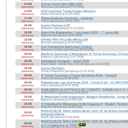
13-09
Szansa Chess Open Blitz 2026
planowany
Warszawa [aktualizacja:07-07-2026]
13-09
XXIII Szachowy Turniej Pamięci Września
planowany
Wieluń [aktualizacja:31-07-2026]
17-09
Śląska Akademia Szachowa - szkolenie
planowany
Ustroń [aktualizacja:28-06-2026]
18-09
Szachy Fischera nr.65
planowany
Wadowice [aktualizacja:31-03-2026]
18-09
Grand Prix Białegostoku "Lato-Jesień 2026" - 7. runda blitz
planowany
Białystok [aktualizacja:18-07-2026]
18-09
GRAND PRIX POLONII WROCŁAW
planowany
Wrocław [aktualizacja:25-05-2026]
18-09
Kurs Instruktorów Szachowych (online)
planowany
Warszawa (online) [aktualizacja:30-05-2026]
19-09
Weekend Szachowy w Wadowicach IX Turniej Szachowy o Puchar S
planowany
Wadowice [aktualizacja:13-07-2026]
19-09
Zdobywamy Kategorie - Jesień 2026
planowany
Nowe Żabno - Gmina Nowa Sól [aktualizacja:18-01-2026]
19-09
Szachy Dla Dzieci
planowany
Strzelce Krajeńskie [aktualizacja:01-02-2026]
19-09
IV Turniej Szachowy o Puchar Burmistrza Dukli - Turniej B
planowany
Dukla [aktualizacja:02-06-2026]
19-09
Świętokrzyska Liga Szachowa 2026 - Turniej III (A) - od 1600 PZ
planowany
Kielce [aktualizacja:26-07-2026]
19-09
PAWŁOWICKI KLASYFIKACYJNY OTWARTY TURNIEJ NA V IV i I
planowany
PAWŁOWICE [aktualizacja:24-06-2026]
19-09
III Mistrzostwa Polski Księgowych i Biegłych Rewidentów - turniej d
planowany
Białystok [aktualizacja:04-08-2026]
19-09
III Indywidualne Mistrzostwa Polski Księgowych i Biegłych Rewid
planowany
Białystok [aktualizacja:04-08-2026]
ROZPOCZĘCIE ROKU SZKOLNEGO 2026 ZE SŁUPSKĄ AKADEMIĄ 
19-09
kategorię kobiecą
planowany
Słupsk [aktualizacja:02-06-2026]
ROZPOCZĘCIE ROKU SZKOLNEGO 2026 ZE SŁUPSKĄ AKADEMIĄ
19-09
na I i k (zgłoszony do FIDE)
planowany