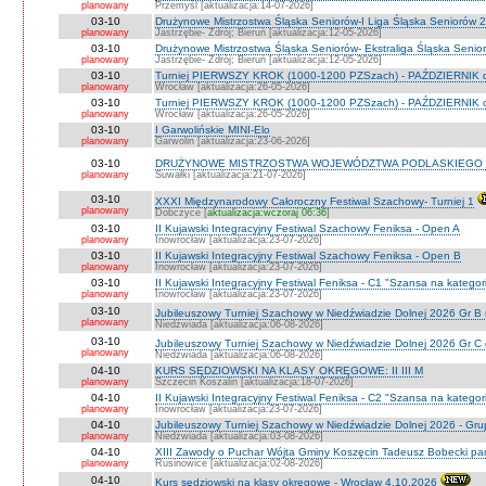
planowany
Przemyśl [aktualizacja:14-07-2026]
03-10
Drużynowe Mistrzostwa Śląska Seniorów-I Liga Śląska Seniorów 
planowany
Jastrzębie- Zdrój; Bieruń [aktualizacja:12-05-2026]
03-10
Drużynowe Mistrzostwa Śląska Seniorów- Ekstraliga Śląska Seni
planowany
Jastrzębie- Zdrój; Bieruń [aktualizacja:12-05-2026]
03-10
Turniej PIERWSZY KROK (1000-1200 PZSzach) - PAŹDZIERNIK d
planowany
Wrocław [aktualizacja:26-05-2026]
03-10
Turniej PIERWSZY KROK (1000-1200 PZSzach) - PAŹDZIERNIK o
planowany
Wrocław [aktualizacja:26-05-2026]
03-10
I Garwolińskie MINI-Elo
planowany
Garwolin [aktualizacja:23-06-2026]
03-10
DRUŻYNOWE MISTRZOSTWA WOJEWÓDZTWA PODLASKIEGO 
planowany
Suwałki [aktualizacja:21-07-2026]
03-10
XXXI Międzynarodowy Całoroczny Festiwal Szachowy- Turniej 1
planowany
Dobczyce [
aktualizacja:wczoraj 06:36
]
03-10
II Kujawski Integracyjny Festiwal Szachowy Feniksa - Open A
planowany
Inowrocław [aktualizacja:23-07-2026]
03-10
II Kujawski Integracyjny Festiwal Szachowy Feniksa - Open B
planowany
Inowrocław [aktualizacja:23-07-2026]
03-10
II Kujawski Integracyjny Festiwal Feniksa - C1 "Szansa na kategor
planowany
Inowrocław [aktualizacja:23-07-2026]
03-10
Jubileuszowy Turniej Szachowy w Niedźwiadzie Dolnej 2026 Gr B
planowany
Niedźwiada [aktualizacja:06-08-2026]
03-10
Jubileuszowy Turniej Szachowy w Niedźwiadzie Dolnej 2026 Gr C
planowany
Niedźwiada [aktualizacja:06-08-2026]
04-10
KURS SĘDZIOWSKI NA KLASY OKRĘGOWE: II III M
planowany
Szczecin Koszalin [aktualizacja:18-07-2026]
04-10
II Kujawski Integracyjny Festiwal Feniksa - C2 "Szansa na kategor
planowany
Inowrocław [aktualizacja:23-07-2026]
04-10
Jubileuszowy Turniej Szachowy w Niedźwiadzie Dolnej 2026 - Gr
planowany
Niedżwiada [aktualizacja:03-08-2026]
04-10
XIII Zawody o Puchar Wójta Gminy Koszęcin Tadeusz Bobecki pam
planowany
Rusinowice [aktualizacja:02-08-2026]
04-10
Kurs sędziowski na klasy okręgowe - Wrocław 4.10.2026