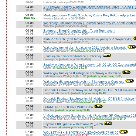
07-08
Ustroń [aktualizacja:03-07-2026]
04-08
VII Festiwal "Szachy w Ustroniu łączą pokolenia" 2026 - Grupa F (
07-08
Ustroń [aktualizacja:03-07-2026]
05-08
Międzynarodowy Turniej Szachowy Cztery Pory Roku - edycja Let
trwający
Iwonicz [aktualizacja:06-08-2026]
06-08
Wieczorny Blitz Anderssena | Festiwal Szachowy im. Adolfa Ande
06-08
Wrocław [aktualizacja:25-05-2026]
06-08
European Shogi Championship - Team Tournament
06-08
Paderborn [aktualizacja:07-07-2026]
06-08
Klub P.Z.Szach. (653 turniej czwartkowy pamięci P. Wajszczyka)
06-08
Warszawa [aktualizacja:06-08-2026]
06-08
Wakacyjny turniej dla młodzieży ur 2011 i młodsi w Miszewie
06-08
Miszewo Murowane [
aktualizacja:wczoraj 13:24
]
06-08
I Turniej dla dzieci w bibliotece publicznej
06-08
Świnoujście [aktualizacja:06-08-2026]
06-08
Szachy w plenerze w Parku Ludowym 16_00-19_00! Zapraszamy!
06-08
Lublin [
aktualizacja:wczoraj 14:23
]
06-08
Wakacyjny turniej na II kategorię szachową w Ostrołęce
07-08
Ostrołęka Park Wodny AQARIUM [
aktualizacja:wczoraj 13:35
]
06-08
Wakacyjny dla początkujących na 4 kategorię w Ostrołęce
06-08
Ostrołęka Park Wodny Aqarium [aktualizacja:06-08-2026]
07-08
Grodziski Festiwal Szachowy im. M. Najdorfa - OPEN A (I miejsce 
07-08
Grodzisk Mazowiecki [
aktualizacja:wczoraj 16:49
]
07-08
Grodziski Festiwal Szachowy im. M. Najdorfa - OPEN B (I miejsce 
07-08
Grodzisk Mazowiecki [
aktualizacja:wczoraj 16:52
]
07-08
GRAND PRIX POLONII WROCŁAW
07-08
Wrocław [
aktualizacja:wczoraj 08:46
]
07-08
V Międzynarodowe Szachowe Ind. i Rodzinne GP Chrzanowa 202
07-08
Chrzanów Klub Szachowy Szpitalna 1 [
aktualizacja:wczoraj 18:54
]
07-08
Szybkie FIDE granie w Hetmanie 21_2026
07-08
Warszawa [
aktualizacja:wczoraj 21:33
]
07-08
WOLSZTYŃSKIE SPOTKANIA SZACHOWE 07 08 26
07-08
Wolsztyn [
aktualizacja:dzisiaj 12:33
]