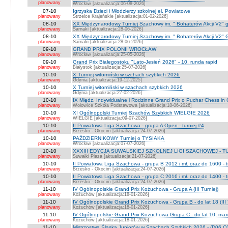
planowany
Wrocław [aktualizacja:06-08-2026]
07-10
Igrzyska Dzieci i Młodzierzy szkolnej el. Powiatowe
planowany
Strzelce Krajeńskie [aktualizacja:01-02-2026]
08-10
XX Międzynarodowy Turniej Szachowy im. " Bohaterów Akcji V2" g
planowany
Sarnaki [aktualizacja:28-06-2026]
08-10
XX Międzynarodowy Turniej Szachowy im. " Bohaterów Akcji V2" 
planowany
Sarnaki [aktualizacja:28-06-2026]
09-10
GRAND PRIX POLONII WROCŁAW
planowany
Wrocław [aktualizacja:25-05-2026]
09-10
Grand Prix Białegostoku "Lato-Jesień 2026" - 10. runda rapid
planowany
Białystok [aktualizacja:25-07-2026]
10-10
X Turniej witomiński w szchach szybkich 2026
planowany
Gdynia [aktualizacja:19-12-2025]
10-10
X Turniej witomiński w szachach szybkich 2026
planowany
Gdynia [aktualizacja:27-02-2026]
10-10
IX Międz. Indywidualne i Rodzinne Grand Prix o Puchar Chess i
planowany
Wołowice Szkoła Podstawowa [aktualizacja:18-06-2026]
10-10
XI Ogólnopolski Turniej Szachów Szybkich WIELGIE 2026
planowany
WIELGIE [aktualizacja:09-07-2026]
10-10
II Powiatowa Liga Szachowa - grupa A Open - turniej #4
planowany
Brzesko - Okocim [aktualizacja:24-07-2026]
10-10
PAŹDZIERNIKOWY Turniej o TYSIAKA
planowany
Wrocław [aktualizacja:07-07-2026]
10-10
XXXIII EDYCJA SUWALSKIEJ SZKOLNEJ LIGI SZACHOWEJ - TU
planowany
Suwałki Plaza [aktualizacja:21-07-2026]
10-10
II Powiatowa Liga Szachowa - grupa B 2012 i mł. oraz do 1600 - t
planowany
Brzesko - Okocim [aktualizacja:24-07-2026]
10-10
II Powiatowa Liga Szachowa - grupa C 2016 i mł. oraz do 1400 - t
planowany
Brzesko - Okocim [aktualizacja:24-07-2026]
11-10
IV Ogólnopolskie Grand Prix Kożuchowa - Grupa A (III Turniej)
planowany
Kożuchów [aktualizacja:18-01-2026]
11-10
IV Ogólnopolskie Grand Prix Kożuchowa - Grupa B - do lat 18 (III 
planowany
Kożuchów [aktualizacja:18-01-2026]
11-10
IV Ogólnopolskie Grand Prix Kożuchowa Grupa C - do lat 10; max 
planowany
Kożuchów [aktualizacja:18-01-2026]
11-10
Mistrzostwa Śląska Juniorów w Szachach Szybkich 2026 - (D06 