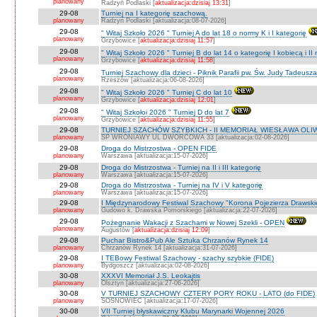
planowany
Radzyń Podlaski [
aktualizacja:dzisiaj 13:31
]
29-08
Turniej na I kategorię szachową.
planowany
Radzyń Podlaski [aktualizacja:08-07-2026]
29-08
" Witaj Szkoło 2026 " Turniej A do lat 18 o normy K i I kategorię
planowany
Grzybowice [
aktualizacja:dzisiaj 11:57
]
29-08
" Witaj Szkoło 2026 " Turniej B do lat 14 o kategorię I kobiecą i I
planowany
Grzybowice [
aktualizacja:dzisiaj 11:58
]
29-08
Turniej Szachowy dla dzieci - Piknik Parafii pw. Św. Judy Tadeus
planowany
Rzeszów [aktualizacja:06-08-2026]
29-08
" Witaj Szkoło 2026 " Turniej C do lat 10
planowany
Grzybowice [
aktualizacja:dzisiaj 12:01
]
29-08
" Witaj Szkołoi 2026 " Turniej D do lat 7
planowany
Grzybowice [
aktualizacja:dzisiaj 11:55
]
29-08
TURNIEJ SZACHÓW SZYBKICH - II MEMORIAŁ WIESŁAWA OLI
planowany
SP WRONIAWY UL DWORCOWA 33 [aktualizacja:02-08-2026]
29-08
Droga do Mistrzostwa - OPEN FIDE
planowany
Warszawa [aktualizacja:15-07-2026]
29-08
Droga do Mistrzostwa - Turniej na II i III kategorię
planowany
Warszawa [aktualizacja:15-07-2026]
29-08
Droga do Mistrzostwa - Turniej na IV i V kategorię
planowany
Warszawa [aktualizacja:15-07-2026]
29-08
I Międzynarodowy Festiwal Szachowy "Korona Pojezierza Drawski
planowany
Gudowo k. Drawska Pomorskiego [aktualizacja:22-07-2026]
29-08
Pożegnanie Wakacji z Szachami w Nowej Szekli - OPEN
planowany
Augustów [
aktualizacja:dzisiaj 12:09
]
29-08
Puchar Bistro&Pub Ale Sztuka Chrzanów Rynek 14
planowany
Chrzanów Rynek 14 [aktualizacja:31-07-2026]
29-08
I TEBowy Festiwal Szachowy - szachy szybkie (FIDE)
planowany
Bydgoszcz [aktualizacja:02-08-2026]
30-08
XXXVI Memoriał J.S. Leokajtis
planowany
Olsztyn [aktualizacja:27-06-2026]
30-08
V TURNIEJ SZACHOWY CZTERY PORY ROKU - LATO (do FIDE)
planowany
SOSNOWIEC [aktualizacja:17-07-2026]
30-08
VII Turniej błyskawiczny Klubu Marynarki Wojennej 2026