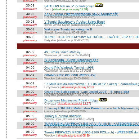
planowany
Gdynia [aktualizacja:31-07-2026]
30-08
LATO OPEN 6 na IV i V kategorię!
planowany
Śrem [
aktualizacja:wczoraj 12:01
]
30-08
XXXI Puchar Przewodniczącego NSZZ Solidarność
planowany
Częstochowa [aktualizacja:27-07-2026]
30-08
V Turniej Szachowy o Puchar Sołtys Borsk
planowany
Borsk Gmina Karsin [aktualizacja:05-08-2026]
30-08
Wakacyjny Turniej na kategorie II
planowany
Suwałki [aktualizacja:05-08-2026]
30-08
TURNIEJ KLASYFIKACYJNY NA TRÓJKĘ I DWÓJKĘ - SP 45 BI
planowany
Białystok [aktualizacja:05-08-2026]
02-09
45 Turniej Szach-Matowy
planowany
Wiśniowa [aktualizacja:05-08-2026]
03-09
IV Senioriada - Turniej Szachowy 55+
planowany
Inowrocław [aktualizacja:10-07-2026]
04-09
Grand Prix Wadowic-Turniej nr.998
planowany
Wadowice [aktualizacja:31-03-2026]
04-09
GRAND PRIX POLONII WROCŁAW
planowany
Wrocław [aktualizacja:25-05-2026]
04-09
" Z MOK-iem do mistrzostwa " T 1 do lat 12 z okazji " Zabrzańskie
planowany
Grzybowice [
aktualizacja:dzisiaj 12:03
]
04-09
Grand Prix Białegostoku "Lato-Jesień 2026" - 5. runda blitz
planowany
Białystok [aktualizacja:10-07-2026]
04-09
Drużynowe Mistrzostwa Polski - I Liga
planowany
Chotowa [
aktualizacja:dzisiaj 12:37
]
04-09
7 Turniej TOROTAX Mistrzostwa Powiatu w szachach błyskawiczn
planowany
Łowicz [aktualizacja:05-08-2026]
05-09
Turniej o Puchar Bachusa
planowany
Zielona Góra [aktualizacja:18-01-2026]
05-09
TURNIEJE KLASYFIKACYJNE NA V; IV; III; II; I KATEGORIĘ OR
planowany
STRUMIEŃ [aktualizacja:25-07-2026]
05-09
Turniej PIERWSZY KROK (1000-1200 PZSzach) - WRZESIEŃ do l
planowany
Wrocław [
aktualizacja:dzisiaj 08:39
]