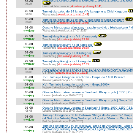
08-08
08-08
Grodzisk Mazowiecki [
aktualizacja:dzisiaj 17:41
]
08-08
Turniej dla dzieci do 14 lat na V-IV kategorię w Child Kingdom
08-08
Warszawa [
aktualizacja:dzisiaj 16:47
]
08-08
Turniej dla dzieci do 14 lat na IV kategorię w Child Kingdom
08-08
Warszawa [
aktualizacja:dzisiaj 17:05
]
08-08
Otwarte Mistrzostwa Warszawy - szachy szybkie / błyskawiczne / k
trwający
Warszawa [aktualizacja:27-07-2026]
08-08
Turniej klasyfikacyjny na V i IV kategorię
trwający
Tarnobrzeg [
aktualizacja:dzisiaj 13:28
]
08-08
Turniej klasyfikacyjny na III kategorię
trwający
Tarnobrzeg [
aktualizacja:dzisiaj 16:58
]
08-08
Turniej klasyfikacyjny na II kategorię
trwający
Tarnobrzeg [
aktualizacja:dzisiaj 17:30
]
08-08
Turniej klasyfikaxyjny na I kategorię
trwający
Tarnobrzeg [
aktualizacja:dzisiaj 17:33
]
08-08
INDYWIDUALNE MISTRZOSTWA ŚLĄSKA JUNIORÓW W SZACHAC
08-08
USTROŃ [
aktualizacja:dzisiaj 12:32
]
08-08
XVII Turniej o kategorie szachowe - Grupa do 1400 Pzszach
trwający
Kraków [aktualizacja:27-07-2026]
08-08
XVII Turniej o kategorie szachowe - Grupa1600+
trwający
Kraków [aktualizacja:27-07-2026]
08-08
Otwarte Mistrzostwa Leszna w Szachach Klasycznych | FIDE | G
trwający
Leszno [aktualizacja:16-07-2026]
08-08
Otwarte Mistrzostwa Leszna w Szachach Klasycznych | Grupa 1
trwający
Leszno [aktualizacja:16-07-2026]
08-08
Otwarte Mistrzostwa Leszna w Szachach | Grupa 1000-1250 PZS
08-08
Leszno [aktualizacja:16-07-2026]
Turniej o kategorie 750 lat Bolkowa "Droga do Arcymistrza" G
08-08
od Świdnicy Jeleniej Góry Wałbrzycha Legnicy 50min od Wrocław
trwający
Bolków [aktualizacja:31-07-2026]
Turniej o kategorie 750 lat Bolkowa "Droga do Arcymistrza" G
08-08
od Świdnicy Jeleniej Góry Wałbrzycha Legnicy 50min od Wrocław
trwający
Bolków [aktualizacja:31-07-2026]