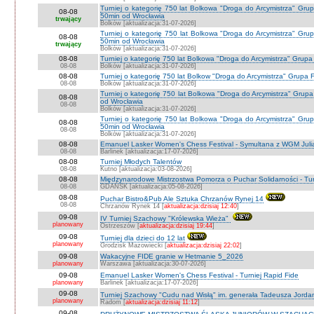
Turniej o kategorię 750 lat Bolkowa "Droga do Arcymistrza" Gr
08-08
50min od Wrocławia
trwający
Bolków [aktualizacja:31-07-2026]
Turniej o kategorię 750 lat Bolkowa "Droga do Arcymistrza" Gr
08-08
50min od Wrocławia
trwający
Bolków [aktualizacja:31-07-2026]
08-08
Turniej o kategorię 750 lat Bolkowa "Droga do Arcymistrza" Grup
08-08
Bolków [aktualizacja:31-07-2026]
08-08
Turniej o kategorię 750 lat Bolkow "Droga do Arcymistrza" Grupa F
08-08
Bolków [aktualizacja:31-07-2026]
Turniej o kategorię 750 lat Bolkowa "Droga do Arcymistrza" Gru
08-08
od Wrocławia
08-08
Bolków [aktualizacja:31-07-2026]
Turniej o kategorię 750 lat Bolkowa "Droga do Arcymistrza" Gr
08-08
50min od Wrocławia
08-08
Bolków [aktualizacja:31-07-2026]
08-08
Emanuel Lasker Women's Chess Festival - Symultana z WGM Julią
08-08
Barlinek [aktualizacja:17-07-2026]
08-08
Turniej Młodych Talentów
08-08
Kutno [aktualizacja:03-08-2026]
08-08
Międzynarodowe Mistrzostwa Pomorza o Puchar Solidarności - Tur
08-08
GDAŃSK [aktualizacja:05-08-2026]
08-08
Puchar Bistro&Pub Ale Sztuka Chrzanów Rynej 14
08-08
Chrzanów Rynek 14 [
aktualizacja:dzisiaj 12:40
]
09-08
IV Turniej Szachowy "Królewska Wieża"
planowany
Ostrzeszów [
aktualizacja:dzisiaj 19:44
]
09-08
Turniej dla dzieci do 12 lat
planowany
Grodzisk Mazowiecki [
aktualizacja:dzisiaj 22:02
]
09-08
Wakacyjne FIDE granie w Hetmanie 5_2026
planowany
Warszawa [aktualizacja:30-07-2026]
09-08
Emanuel Lasker Women's Chess Festival - Turniej Rapid Fide
planowany
Barlinek [aktualizacja:17-07-2026]
09-08
Turniej Szachowy "Cudu nad Wisłą" im. generała Tadeusza Jord
planowany
Radom [
aktualizacja:dzisiaj 11:12
]
09-08