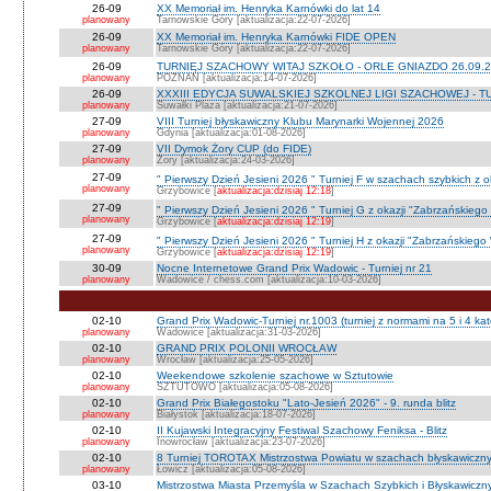
26-09
XX Memoriał im. Henryka Karnówki do lat 14
planowany
Tarnowskie Góry [aktualizacja:22-07-2026]
26-09
XX Memoriał im. Henryka Karnówki FIDE OPEN
planowany
Tarnowskie Góry [aktualizacja:22-07-2026]
26-09
TURNIEJ SZACHOWY WITAJ SZKOŁO - ORLE GNIAZDO 26.09.2
planowany
POZNAŃ [aktualizacja:14-07-2026]
26-09
XXXIII EDYCJA SUWALSKIEJ SZKOLNEJ LIGI SZACHOWEJ - TU
planowany
Suwałki Plaza [aktualizacja:21-07-2026]
27-09
VIII Turniej błyskawiczny Klubu Marynarki Wojennej 2026
planowany
Gdynia [aktualizacja:01-08-2026]
27-09
VII Dymok Żory CUP (do FIDE)
planowany
Żory [aktualizacja:24-03-2026]
27-09
" Pierwszy Dzień Jesieni 2026 " Turniej F w szachach szybkich z 
planowany
Grzybowice [
aktualizacja:dzisiaj 12:18
]
27-09
" Pierwszy Dzień Jesieni 2026 " Turniej G z okazji "Zabrzańskiego
planowany
Grzybowice [
aktualizacja:dzisiaj 12:19
]
27-09
" Pierwszy Dzień Jesieni 2026 " Turniej H z okazji "Zabrzańskiego
planowany
Grzybowice [
aktualizacja:dzisiaj 12:19
]
30-09
Nocne Internetowe Grand Prix Wadowic - Turniej nr 21
planowany
Wadowice / chess.com [aktualizacja:10-03-2026]
02-10
Grand Prix Wadowic-Turniej nr.1003 (turniej z normami na 5 i 4 kat
planowany
Wadowice [aktualizacja:31-03-2026]
02-10
GRAND PRIX POLONII WROCŁAW
planowany
Wrocław [aktualizacja:25-05-2026]
02-10
Weekendowe szkolenie szachowe w Sztutowie
planowany
SZTUTOWO [aktualizacja:05-08-2026]
02-10
Grand Prix Białegostoku "Lato-Jesień 2026" - 9. runda blitz
planowany
Białystok [aktualizacja:18-07-2026]
02-10
II Kujawski Integracyjny Festiwal Szachowy Feniksa - Blitz
planowany
Inowrocław [aktualizacja:23-07-2026]
02-10
8 Turniej TOROTAX Mistrzostwa Powiatu w szachach błyskawiczn
planowany
Łowicz [aktualizacja:05-08-2026]
03-10
Mistrzostwa Miasta Przemyśla w Szachach Szybkich i Błyskawiczn