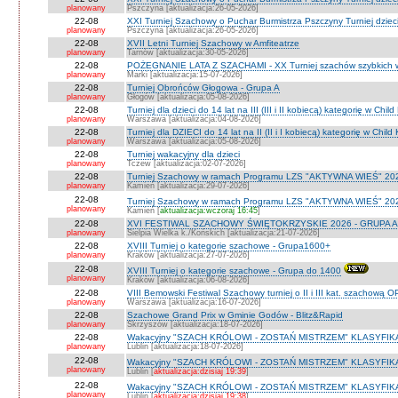
planowany
Pszczyna [aktualizacja:26-05-2026]
22-08
XXI Turniej Szachowy o Puchar Burmistrza Pszczyny Turniej dzieci
planowany
Pszczyna [aktualizacja:26-05-2026]
22-08
XVII Letni Turniej Szachowy w Amfiteatrze
planowany
Tarnów [aktualizacja:30-05-2026]
22-08
POŻEGNANIE LATA Z SZACHAMI - XX Turniej szachów szybkich 
planowany
Marki [aktualizacja:15-07-2026]
22-08
Turniej Obrońców Głogowa - Grupa A
planowany
Głogów [aktualizacja:05-08-2026]
22-08
Turniej dla dzieci do 14 lat na III (III i II kobiecą) kategorię w Chi
planowany
Warszawa [aktualizacja:04-08-2026]
22-08
Turniej dla DZIECI do 14 lat na II (II i I kobiecą) kategorię w Chil
planowany
Warszawa [aktualizacja:05-08-2026]
22-08
Turniej wakacyjny dla dzieci
planowany
Tczew [aktualizacja:02-07-2026]
22-08
Turniej Szachowy w ramach Programu LZS "AKTYWNA WIEŚ" 202
planowany
Kamień [aktualizacja:29-07-2026]
22-08
Turniej Szachowy w ramach Programu LZS "AKTYWNA WIEŚ" 202
planowany
Kamień [
aktualizacja:wczoraj 16:45
]
22-08
XVI FESTIWAL SZACHOWY ŚWIĘTOKRZYSKIE 2026 - GRUPA A 
planowany
Sielpia Wielka k./Końskich [aktualizacja:21-07-2026]
22-08
XVIII Turniej o kategorie szachowe - Grupa1600+
planowany
Kraków [aktualizacja:27-07-2026]
22-08
XVIII Turniej o kategorie szachowe - Grupa do 1400
planowany
Kraków [aktualizacja:06-08-2026]
22-08
VIII Bemowski Festiwal Szachowy turniej o II i III kat. szachową 
planowany
Warszawa [aktualizacja:16-07-2026]
22-08
Szachowe Grand Prix w Gminie Godów - Blitz&Rapid
planowany
Skrzyszów [aktualizacja:18-07-2026]
22-08
Wakacyjny "SZACH KRÓLOWI - ZOSTAŃ MISTRZEM" KLASYFIK
planowany
Lublin [aktualizacja:18-07-2026]
22-08
Wakacyjny "SZACH KRÓLOWI - ZOSTAŃ MISTRZEM" KLASYFIK
planowany
Lublin [
aktualizacja:dzisiaj 19:39
]
22-08
Wakacyjny "SZACH KRÓLOWI - ZOSTAŃ MISTRZEM" KLASYFI
planowany
Lublin [
aktualizacja:dzisiaj 19:38
]