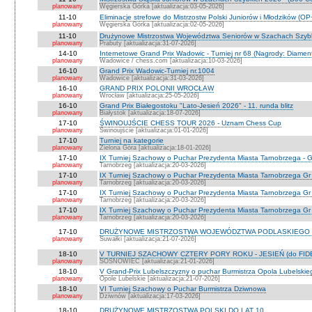
planowany
Węgierska Górka [aktualizacja:03-05-2026]
11-10
Eliminacje strefowe do Mistrzostw Polski Juniorów i Młodzików (O
planowany
Węgierska Górka [aktualizacja:02-05-2026]
11-10
Drużynowe Mistrzostwa Województwa Seniorów w Szachach Szyb
planowany
Prabuty [aktualizacja:31-07-2026]
14-10
Internetowe Grand Prix Wadowic - Turniej nr 68 (Nagrody: Diamen
planowany
Wadowice / chess.com [aktualizacja:10-03-2026]
16-10
Grand Prix Wadowic-Turniej nr.1004
planowany
Wadowice [aktualizacja:31-03-2026]
16-10
GRAND PRIX POLONII WROCŁAW
planowany
Wrocław [aktualizacja:25-05-2026]
16-10
Grand Prix Białegostoku "Lato-Jesień 2026" - 11. runda blitz
planowany
Białystok [aktualizacja:18-07-2026]
17-10
ŚWINOUJŚCIE CHESS TOUR 2026 - Uznam Chess Cup
planowany
Świnoujście [aktualizacja:01-01-2026]
17-10
Turniej na kategorie
planowany
Zielona Góra [aktualizacja:18-01-2026]
17-10
IX Turniej Szachowy o Puchar Prezydenta Miasta Tarnobrzega - G
planowany
Tarnobrzeg [aktualizacja:20-03-2026]
17-10
IX Turniej Szachowy o Puchar Prezydenta Miasta Tarnobrzega Gr
planowany
Tarnobrzeg [aktualizacja:20-03-2026]
17-10
IX Turniej Szachowy o Puchar Prezydenta Miasta Tarnobrzega Gr
planowany
Tarnobrzeg [aktualizacja:20-03-2026]
17-10
IX Turniej Szachowy o Puchar Prezydenta Miasta Tarnobrzega Gr 
planowany
Tarnobrzeg [aktualizacja:20-03-2026]
17-10
DRUŻYNOWE MISTRZOSTWA WOJEWÓDZTWA PODLASKIEGO 
planowany
Suwałki [aktualizacja:21-07-2026]
18-10
V TURNIEJ SZACHOWY CZTERY PORY ROKU - JESIEŃ (do FID
planowany
SOSNOWIEC [aktualizacja:21-01-2026]
18-10
V Grand-Prix Lubelszczyzny o puchar Burmistrza Opola Lubelskie
planowany
Opole Lubelskie [aktualizacja:21-07-2026]
18-10
VI Turniej Szachowy o Puchar Burmistrza Dziwnowa
planowany
Dziwnów [aktualizacja:17-03-2026]
18-10
DRUŻYNOWE MISTRZOSTWA POLSKI DO LAT 10