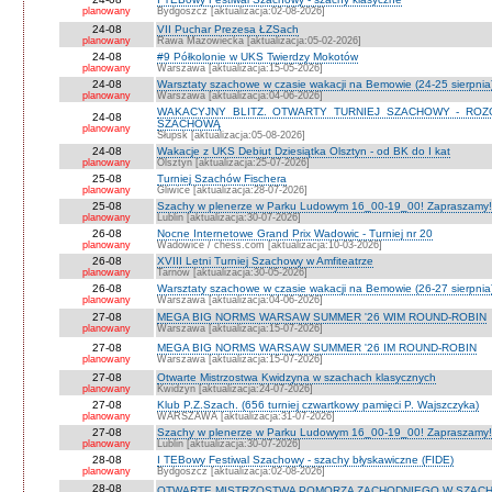
planowany
Bydgoszcz [aktualizacja:02-08-2026]
24-08
VII Puchar Prezesa ŁZSach
planowany
Rawa Mazowiecka [aktualizacja:05-02-2026]
24-08
#9 Półkolonie w UKS Twierdzy Mokotów
planowany
Warszawa [aktualizacja:15-05-2026]
24-08
Warsztaty szachowe w czasie wakacji na Bemowie (24-25 sierpnia
planowany
Warszawa [aktualizacja:04-06-2026]
WAKACYJNY BLITZ. OTWARTY TURNIEJ SZACHOWY - RO
24-08
SZACHOWĄ
planowany
Słupsk [aktualizacja:05-08-2026]
24-08
Wakacje z UKS Debiut Dziesiątka Olsztyn - od BK do I kat
planowany
Olsztyn [aktualizacja:25-07-2026]
25-08
Turniej Szachów Fischera
planowany
Gliwice [aktualizacja:28-07-2026]
25-08
Szachy w plenerze w Parku Ludowym 16_00-19_00! Zapraszamy!
planowany
Lublin [aktualizacja:30-07-2026]
26-08
Nocne Internetowe Grand Prix Wadowic - Turniej nr 20
planowany
Wadowice / chess.com [aktualizacja:10-03-2026]
26-08
XVIII Letni Turniej Szachowy w Amfiteatrze
planowany
Tarnów [aktualizacja:30-05-2026]
26-08
Warsztaty szachowe w czasie wakacji na Bemowie (26-27 sierpnia
planowany
Warszawa [aktualizacja:04-06-2026]
27-08
MEGA BIG NORMS WARSAW SUMMER '26 WIM ROUND-ROBIN
planowany
Warszawa [aktualizacja:15-07-2026]
27-08
MEGA BIG NORMS WARSAW SUMMER '26 IM ROUND-ROBIN
planowany
Warszawa [aktualizacja:15-07-2026]
27-08
Otwarte Mistrzostwa Kwidzyna w szachach klasycznych
planowany
Kwidzyn [aktualizacja:24-07-2026]
27-08
Klub P.Z.Szach. (656 turniej czwartkowy pamięci P. Wajszczyka)
planowany
WARSZAWA [aktualizacja:31-07-2026]
27-08
Szachy w plenerze w Parku Ludowym 16_00-19_00! Zapraszamy!
planowany
Lublin [aktualizacja:30-07-2026]
28-08
I TEBowy Festiwal Szachowy - szachy błyskawiczne (FIDE)
planowany
Bydgoszcz [aktualizacja:02-08-2026]
28-08
OTWARTE MISTRZOSTWA POMORZA ZACHODNIEGO W SZACH