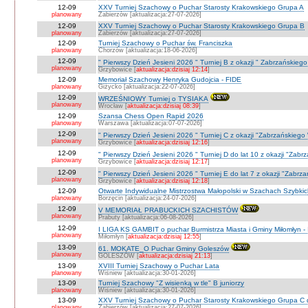
12-09
XXV Turniej Szachowy o Puchar Starosty Krakowskiego Grupa A
planowany
Zabierzów [aktualizacja:27-07-2026]
12-09
XXV Turniej Szachowy o Puchar Starosty Krakowskiego Grupa B
planowany
Zabierzów [aktualizacja:27-07-2026]
12-09
Turniej Szachowy o Puchar św. Franciszka
planowany
Chorzów [aktualizacja:18-06-2026]
12-09
" Pierwszy Dzień Jesieni 2026 " Turniej B z okazji " Zabrzańskieg
planowany
Grzybowice [
aktualizacja:dzisiaj 12:14
]
12-09
Memoriał Szachowy Henryka Gudojcia - FIDE
planowany
Giżycko [aktualizacja:22-07-2026]
12-09
WRZEŚNIOWY Turniej o TYSIAKA
planowany
Wrocław [
aktualizacja:dzisiaj 08:39
]
12-09
Szansa Chess Open Rapid 2026
planowany
Warszawa [aktualizacja:07-07-2026]
12-09
" Pierwszy Dzień Jesieni 2026 " Turniej C z okazji "Zabrzańskiego
planowany
Grzybowice [
aktualizacja:dzisiaj 12:16
]
12-09
" Pierwszy Dzień Jesieni 2026 " Turniej D do lat 10 z okazji "Zab
planowany
Grzybowice [
aktualizacja:dzisiaj 12:17
]
12-09
" Pierwszy Dzień Jesieni 2026 " Turniej E do lat 7 z okazji "Zabrz
planowany
Grzybowice [
aktualizacja:dzisiaj 12:18
]
12-09
Otwarte Indywidualne Mistrzostwa Małopolski w Szachach Szybki
planowany
Borzęcin [aktualizacja:24-07-2026]
12-09
V MEMORIAŁ PRABUCKICH SZACHISTÓW
planowany
Prabuty [aktualizacja:06-08-2026]
12-09
I LIGA KS GAMBIT o puchar Burmistrza Miasta i Gminy Miłomłyn - 
planowany
Miłomłyn [
aktualizacja:dzisiaj 12:55
]
13-09
61. MOKATE_O Puchar Gminy Goleszów
planowany
GOLESZÓW [
aktualizacja:dzisiaj 21:13
]
13-09
XVIII Turniej Szachowy o Puchar Lata
planowany
Wiśniew [aktualizacja:30-01-2026]
13-09
Turniej Szachowy "Z wisienką w tle" B juniorzy
planowany
Wiśniew [aktualizacja:30-01-2026]
13-09
XXV Turniej Szachowy o Puchar Starosty Krakowskiego Grupa C d
planowany
Zabierzów [aktualizacja:27-07-2026]