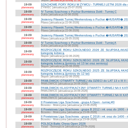
Słupsk [
aktualizacja:dzisiaj 12:18
]
19-09
SZACHOWE PORY ROKU W ŻYWCU - TURNIEJ LETNI 2026 dla dzie
planowany
ŻYWIEC [aktualizacja:25-07-2026]
19-09
IV Turniej Szachowy o Puchar Burmistrza Dukli - Turniej C
planowany
Dukla [aktualizacja:02-06-2026]
19-09
Jesienny Pilawski Turniej Weekendowy o Puchar �HUSARII� 2026
planowany
Pilawa [aktualizacja:22-06-2026]
19-09
Jesienny Pilawski Turniej Weekendowy o Puchar �HUSARII� 2026
planowany
Pilawa [aktualizacja:22-06-2026]
19-09
Jesienny Pilawski Turniej Weekendowy o Puchar �HUSARII� 2026
planowany
Pilawa [aktualizacja:28-05-2026]
19-09
IV Turniej Szachowy o Puchar Burmistrza Dukli - Turniej A
planowany
Dukla [aktualizacja:02-06-2026]
ROZPOCZĘCIE ROKU SZKOLNEGO 2026 ZE SŁUPSKĄ AKADEMI
19-09
kategorię kobiecą
planowany
Słupsk [aktualizacja:02-06-2026]
ROZPOCZĘCIE ROKU SZKOLNEGO 2026 ZE SŁUPSKĄ AKADEMI
19-09
kategorię kobiecą (juniorzy od 13 lat oraz seniorzy)
planowany
Słupsk [aktualizacja:05-08-2026]
ROZPOCZĘCIE ROKU SZKOLNEGO 2025 ZE SŁUPSKĄ AKADEMI
19-09
kategorię kobiecą (juniorzy do 12 lat)
planowany
Słupsk [aktualizacja:02-06-2026]
19-09
PAWŁOWICKI OTWARTY TURNIEJ dla DZIECI do LAT 13 o III II i I
planowany
PAWŁOWICE [aktualizacja:24-06-2026]
19-09
PAWŁOWICKI KLASYFIKACYJNY OTWARTY TURNIEJ NA II KATEG
planowany
PAWŁOWICE [aktualizacja:24-06-2026]
19-09
PAWŁOWICKI KLASYFIKACYJNY OTWARTY TURNIEJ NA III KATEG
planowany
PAWŁOWICE [aktualizacja:24-06-2026]
19-09
II Powiatowa Liga Szachowa - grupa A Open - turniej #3
planowany
Brzesko - Mokrzyska [aktualizacja:23-06-2026]
19-09
II Powiatowa Liga Szachowa - grupa B 2012 i mł. oraz do 1600 - t
planowany
Brzesko - Mokrzyska [aktualizacja:23-06-2026]
19-09
II Powiatowa Liga Szachowa - grupa C 2016 i mł. oraz do 1400 - t
planowany
Brzesko - Mokrzyska [aktualizacja:23-06-2026]
19-09
POLSCA Baltic Chess Open 2026
planowany
Ystad - Świnoujście [aktualizacja:23-06-2026]