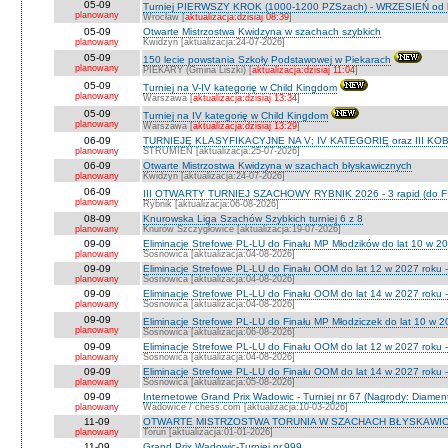
05-09
Turniej PIERWSZY KROK (1000-1200 PZSzach) - WRZESIEŃ od l
planowany
Wrocław [
aktualizacja:dzisiaj 08:39
]
05-09
Otwarte Mistrzostwa Kwidzyna w szachach szybkich
planowany
Kwidzyn [aktualizacja:24-07-2026]
05-09
150 lecie powstania Szkoły Podstawowej w Piekarach
planowany
PIEKARY (Gmina Liszki) [
aktualizacja:dzisiaj 11:04
]
05-09
Turniej na V-IV kategorię w Child Kingdom
planowany
Warszawa [
aktualizacja:dzisiaj 13:34
]
05-09
Turniej na IV kategorię w Child Kingdom
planowany
Warszawa [
aktualizacja:dzisiaj 13:29
]
06-09
TURNIEJE KLASYFIKACYJNE NA V; IV KATEGORIĘ oraz III KOB
planowany
STRUMIEŃ [aktualizacja:25-07-2026]
06-09
Otwarte Mistrzostwa Kwidzyna w szachach błyskawicznych
planowany
Kwidzyn [aktualizacja:24-07-2026]
06-09
III OTWARTY TURNIEJ SZACHOWY RYBNIK 2026 - 3 rapid (do F
planowany
Rybnik [aktualizacja:06-08-2026]
08-09
Knurowska Liga Szachów Szybkich turniej 6 z 8
planowany
Knurów Szczygłowice [aktualizacja:19-07-2026]
09-09
Eliminacje Strefowe PL-LU do Finału MP Młodzików do lat 10 w 20
planowany
Sosnowica [aktualizacja:04-08-2026]
09-09
Eliminacje Strefowe PL-LU do Finału OOM do lat 12 w 2027 roku -
planowany
Sosnowica [aktualizacja:04-08-2026]
09-09
Eliminacje Strefowe PL-LU do Finału OOM do lat 14 w 2027 roku 
planowany
Sosnowica [aktualizacja:04-08-2026]
09-09
Eliminacje Strefowe PL-LU do Finału MP Młodziczek do lat 10 w 2
planowany
Sosnowica [aktualizacja:06-08-2026]
09-09
Eliminacje Strefowe PL-LU do Finału OOM do lat 12 w 2027 roku 
planowany
Sosnowica [aktualizacja:04-08-2026]
09-09
Eliminacje Strefowe PL-LU do Finału OOM do lat 14 w 2027 roku 
planowany
Sosnowica [aktualizacja:05-08-2026]
09-09
Internetowe Grand Prix Wadowic - Turniej nr 67 (Nagrody: Diamen
planowany
Wadowice / chess.com [aktualizacja:10-03-2026]
11-09
OTWARTE MISTRZOSTWA TORUNIA W SZACHACH BŁYSKAWIC
planowany
Toruń [aktualizacja:01-01-2026]
11-09
Grand Prix Wadowic-Turniej nr.999