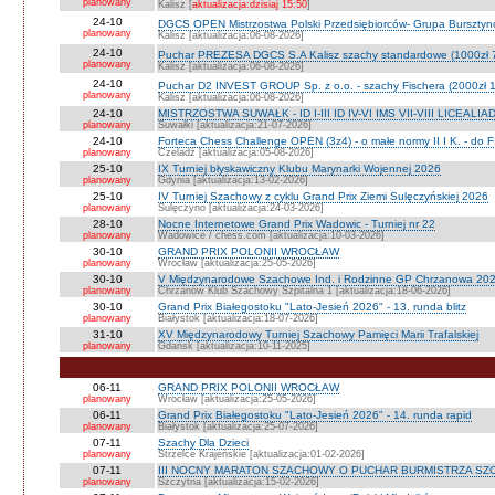
planowany
Kalisz [
aktualizacja:dzisiaj 15:50
]
24-10
DGCS OPEN Mistrzostwa Polski Przedsiębiorców- Grupa Burszty
planowany
Kalisz [aktualizacja:06-08-2026]
24-10
Puchar PREZESA DGCS S.A Kalisz szachy standardowe (1000zł 
planowany
Kalisz [aktualizacja:06-08-2026]
24-10
Puchar D2 INVEST GROUP Sp. z o.o. - szachy Fischera (2000zł 1
planowany
Kalisz [aktualizacja:06-08-2026]
24-10
MISTRZOSTWA SUWAŁK - ID I-III ID IV-VI IMS VII-VIII LICEALIA
planowany
Suwałki [aktualizacja:21-07-2026]
24-10
Forteca Chess Challenge OPEN (3z4) - o małe normy II I K. - do F
planowany
Czeladź [aktualizacja:05-08-2026]
25-10
IX Turniej błyskawiczny Klubu Marynarki Wojennej 2026
planowany
Gdynia [aktualizacja:13-02-2026]
25-10
IV Turniej Szachowy z cyklu Grand Prix Ziemi Sulęczyńskiej 2026
planowany
Sulęczyno [aktualizacja:24-03-2026]
28-10
Nocne Internetowe Grand Prix Wadowic - Turniej nr 22
planowany
Wadowice / chess.com [aktualizacja:10-03-2026]
30-10
GRAND PRIX POLONII WROCŁAW
planowany
Wrocław [aktualizacja:25-05-2026]
30-10
V Międzynarodowe Szachowe Ind. i Rodzinne GP Chrzanowa 2026
planowany
Chrzanów Klub Szachowy Szpitalna 1 [aktualizacja:18-06-2026]
30-10
Grand Prix Białegostoku "Lato-Jesień 2026" - 13. runda blitz
planowany
Białystok [aktualizacja:18-07-2026]
31-10
XV Międzynarodowy Turniej Szachowy Pamięci Marii Trafalskiej
planowany
Gdańsk [aktualizacja:10-11-2025]
06-11
GRAND PRIX POLONII WROCŁAW
planowany
Wrocław [aktualizacja:25-05-2026]
06-11
Grand Prix Białegostoku "Lato-Jesień 2026" - 14. runda rapid
planowany
Białystok [aktualizacja:25-07-2026]
07-11
Szachy Dla Dzieci
planowany
Strzelce Krajeńskie [aktualizacja:01-02-2026]
07-11
III NOCNY MARATON SZACHOWY O PUCHAR BURMISTRZA SZ
planowany
Szczytna [aktualizacja:15-02-2026]