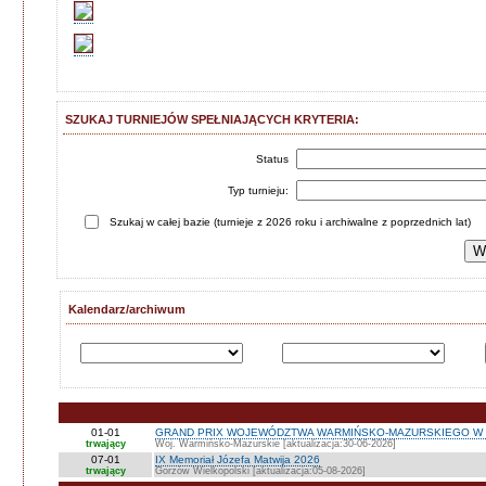
SZUKAJ TURNIEJÓW SPEŁNIAJĄCYCH KRYTERIA:
Status
Typ turnieju:
Szukaj w całej bazie (turnieje z 2026 roku i archiwalne z poprzednich lat)
Kalendarz/archiwum
01-01
GRAND PRIX WOJEWÓDZTWA WARMIŃSKO-MAZURSKIEGO W 
trwający
Woj. Warmińsko-Mazurskie [aktualizacja:30-06-2026]
07-01
IX Memoriał Józefa Matwija 2026
trwający
Gorzów Wielkopolski [aktualizacja:05-08-2026]