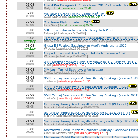
07-08
Grand Prix Białegostoku "Lato-Jesień 2026" - 1. runda blitz
07-08
Białystok [
aktualizacja:wczoraj 20:46
]
07-08
Wakacyjne Grand Prix KS Czarny Koń - 04
07-08
Nowe Miasto Lub. [
aktualizacja:wczoraj 21:11
]
07-08
Szachowe Piątki z Liskiem 17/26
07-08
Lisia Góra [
aktualizacja:wczoraj 20:09
]
08-08
VIII Turniej witomiński w szachach szybkich 2026
08-08
Gdynia [aktualizacja:27-02-2026]
08-08
Turniej "Droga do Arcymistrza" KOMUNIKAT WKRÓTCE. TURNIEJ O V
trwający
Bolków koło Świdnicy Wałbrzycha Jeleniej Góry [aktualizacja:14-05-2026
08-08
Grupa E | Festiwal Szachowy im. Adolfa Anderssena 2026
trwający
Wrocław [aktualizacja:25-05-2026]
08-08
Grupa F | Festiwal Szachowy im. Adolfa Anderssena 2026
08-08
Wrocław [aktualizacja:25-05-2026]
08-08
XVIII Międzynarodowy Turniej Szachowy im. J. Zukertorta - BLITZ
08-08
Lublin [
aktualizacja:dzisiaj 18:48
]
08-08
XIV Letni Turniej Szachowy w Amfiteatrze
08-08
Tarnów [aktualizacja:30-05-2026]
08-08
XVIII Turniej Szachowy o Puchar Starosty Suskiego (roczniki 201
08-08
Jordanów [
aktualizacja:dzisiaj 15:34
]
08-08
XVIII Turniej Szachowy o Puchar Starosty Suskiego (FIDE)
08-08
Jordanów [
aktualizacja:dzisiaj 16:03
]
08-08
XVIII Turniej Szachowy o Puchar Starosty Suskiego (rocznik 2017 
08-08
Jordanów [
aktualizacja:dzisiaj 15:07
]
08-08
Sierpniowy Turniej Szachowy dla dzieci do lat 9 (2017 i mł.)
08-08
Mosty k. Lęborka [aktualizacja:06-08-2026]
08-08
Sierpniowy Turniej Szachowy dla dzieci do lat 12 (2014 i mł.)
08-08
Mosty k. Lęborka [aktualizacja:06-08-2026]
08-08
Sierpniowy Turniej Szachowy dla młodzieży do lat 16 (2010 i mł.)
08-08
Mosty k. Lęborka [aktualizacja:06-08-2026]
08-08
Mistrzostwa Polski Rodzin w Szachach (drużyny 2-osobowe I miejs
08-08
Grodzisk Mazowieckiz [
aktualizacja:dzisiaj 17:37
]
Mistrzostwa Polski Rodzin w Szachach - grupa B (drużyny 2-osobo