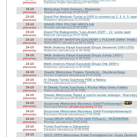
planowany
Szklarska Porębs [aktualizacja:07-06-2026]
19-10
Mistrzostwa Polski Drukarzy i Wydawców
planowany
Serpelice [aktualizacja:16-06-2026]
23-10
Grand Prix Wadowic-Turniej nr.1005 (z normami na 2. 3. 4. 5. kate
planowany
Wadowice [aktualizacja:31-03-2026]
23-10
GRAND PRIX POLONII WROCŁAW
planowany
Wrocław [aktualizacja:25-05-2026]
23-10
Grand Prix Białegostoku "Lato-Jesień 2026" - 12. runda rapid
planowany
Białystok [aktualizacja:25-07-2026]
24-10
XXVII NOCNY MARATON SZACHOWY o PUCHAR GMINY PAWŁOW
planowany
PAWŁOWICE [aktualizacja:09-12-2025]
24-10
Wielki Jesienny Klasyk Kaszubski (Grupa Skowronki 1000-1250)
planowany
Wejherowo [aktualizacja:11-06-2026]
24-10
Wielki Jesienny Klasyk Kaszubski (Grupa Sokoły 1400+)
planowany
Wejherowo [aktualizacja:11-06-2026]
24-10
Wielki Jesienny Klasyk Kaszubski (Grupa Orły 1800+)
planowany
Wejherowo [aktualizacja:11-06-2026]
24-10
Otwarte Mistrzostwa Powiatu Strzelecko - Drezdeneckiego
planowany
Strzelce Krajeńskie [aktualizacja:01-02-2026]
24-10
IV Otwarty Turniej Szachowy FIDE w Nidzicy
planowany
Nidzica [aktualizacja:13-07-2026]
24-10
XI Otwarty Turniej Szachowy o Puchar Wójta Gminy Kaliska
planowany
Kaliska [aktualizacja:26-06-2026]
24-10
Otwarte Mistrzostwa Śląska w szacho-tenisie stołowym - finał edyc
planowany
Gliwice [aktualizacja:26-04-2026]
24-10
Drużynowe Mistrzostwa Mazowsza Szkół Podstawowych
planowany
Warszawa-Wesoła [
aktualizacja:dzisiaj 17:22
]
24-10
Drużynowe Mistrzostwa Mazowsza Szkół Ponadpodstawowych
planowany
Warszawa Wesoła [aktualizacja:17-05-2026]
24-10
Turniej DRUGI KROK (1250-1600 PZSzach) - PAŹDZIERNIK
planowany
Wrocław [aktualizacja:28-05-2026]
24-10
Turniej Szachowy w Zakopanem
planowany
Zakopane [aktualizacja:20-06-2026]
24-10
DGCS OPEN Mistrzostwa Polski Przedsiębiorców- Grupa Diament