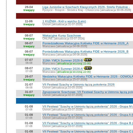
26-04
Liga Juniorów w Szachach Klasycznych 2026- Strefa Południe -
trwający
Pyrzyce - Krzęcin - Strzelce Kraj - Choszczno [aktualizacja:30-06-2026]
11-06
1 KUŹNIA - Król u wyrchu (Lato)
trwający
Ustroń [aktualizacja:31-07-2026]
06-07
Wakacyjne Kursy Szachowe
trwający
ONLINE [aktualizacja:03-07-2026]
06-07
Poniedziałkowa Wakacyjna Kołówka FIDE w Hetmanie 2026_A
trwający
Warszawa [aktualizacja:04-08-2026]
06-07
Poniedziałkowa Wakacyjna Kołówka FIDE w Hetmanie 2026_B
trwający
Warszawa [aktualizacja:04-08-2026]
07-07
319th YMCA Summer 2026-B
06-08
Warszawa [
aktualizacja:wczoraj 22:00
]
08-07
318th YMCA Summer 2026-A
07-08
Warszawa [
aktualizacja:wczoraj 22:00
]
26-07
Niedzielna Wakacyjna Kołówka FIDE w Hetmanie 2026 - ODWOŁ
trwający
Warszawa [aktualizacja:25-07-2026]
31-07
VII Festiwal Szachy w Ustroniu łączą pokolenia 2026
08-08
Ustroń [aktualizacja:10-05-2026]
31-07
Zgrupowanie Szachowe- VII Festiwal Szachy w Ustroniu łączą po
trwający
Ustroń [aktualizacja:02-07-2026]
01-08
VII Festiwal "Szachy w Ustroniu łączą pokolenia" 2026 - Grupa M
07-08
Ustroń [aktualizacja:03-07-2026]
01-08
VII Festiwal "Szachy w Ustroniu łączą pokolenia" 2026 - Grupa A
07-08
Ustroń [aktualizacja:03-07-2026]
01-08
VII Festiwal "Szachy w Ustroniu łączą pokolenia" 2026 - Grupa B 
07-08
Ustroń [aktualizacja:03-07-2026]
01-08
VII Festiwal "Szachy w Ustroniu łączą pokolenia" 2026 - Grupa C 