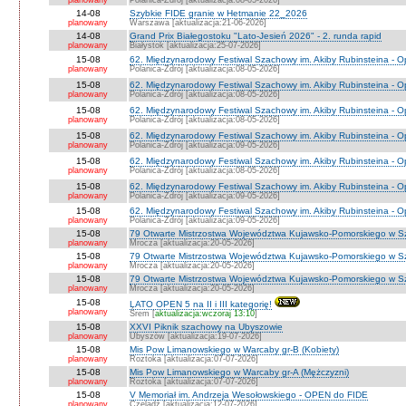
planowany
Polanica-Zdrój [aktualizacja:08-05-2026]
14-08
Szybkie FIDE granie w Hetmanie 22_2026
planowany
Warszawa [aktualizacja:21-06-2026]
14-08
Grand Prix Białegostoku "Lato-Jesień 2026" - 2. runda rapid
planowany
Białystok [aktualizacja:25-07-2026]
15-08
62. Międzynarodowy Festiwal Szachowy im. Akiby Rubinsteina - O
planowany
Polanica-Zdrój [aktualizacja:08-05-2026]
15-08
62. Międzynarodowy Festiwal Szachowy im. Akiby Rubinsteina - 
planowany
Polanica-Zdrój [aktualizacja:08-05-2026]
15-08
62. Międzynarodowy Festiwal Szachowy im. Akiby Rubinsteina - O
planowany
Polanica-Zdrój [aktualizacja:08-05-2026]
15-08
62. Międzynarodowy Festiwal Szachowy im. Akiby Rubinsteina - O
planowany
Polanica-Zdrój [aktualizacja:09-05-2026]
15-08
62. Międzynarodowy Festiwal Szachowy im. Akiby Rubinsteina - O
planowany
Polanica-Zdrój [aktualizacja:08-05-2026]
15-08
62. Międzynarodowy Festiwal Szachowy im. Akiby Rubinsteina - 
planowany
Polanica-Zdrój [aktualizacja:09-05-2026]
15-08
62. Międzynarodowy Festiwal Szachowy im. Akiby Rubinsteina - 
planowany
Polanica-Zdrój [aktualizacja:09-05-2026]
15-08
79 Otwarte Mistrzostwa Województwa Kujawsko-Pomorskiego w S
planowany
Mrocza [aktualizacja:20-05-2026]
15-08
79 Otwarte Mistrzostwa Województwa Kujawsko-Pomorskiego w 
planowany
Mrocza [aktualizacja:20-05-2026]
15-08
79 Otwarte Mistrzostwa Województwa Kujawsko-Pomorskiego w Sz
planowany
Mrocza [aktualizacja:20-05-2026]
15-08
LATO OPEN 5 na II i III kategorię!
planowany
Śrem [
aktualizacja:wczoraj 13:10
]
15-08
XXVI Piknik szachowy na Ubyszowie
planowany
Ubyszów [aktualizacja:19-07-2026]
15-08
Mis Pow Limanowskiego w Warcaby gr-B (Kobiety)
planowany
Roztoka [aktualizacja:07-07-2026]
15-08
Mis Pow Limanowskiego w Warcaby gr-A (Mężczyzni)
planowany
Roztoka [aktualizacja:07-07-2026]
15-08
V Memoriał im. Andrzeja Wesołowskiego - OPEN do FIDE
planowany
Czeladź [aktualizacja:12-07-2026]