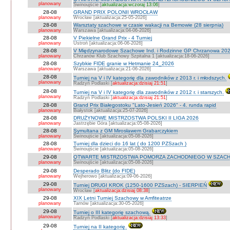
planowany
Świnoujście [
aktualizacja:wczoraj 13:06
]
28-08
GRAND PRIX POLONII WROCŁAW
planowany
Wrocław [aktualizacja:25-05-2026]
28-08
Warsztaty szachowe w czasie wakacji na Bemowie (28 sierpnia)
planowany
Warszawa [aktualizacja:04-06-2026]
28-08
V Piekielne Grand Prix - 4 Turniej
planowany
Ustroń [aktualizacja:06-06-2026]
28-08
V Międzynarodowe Szachowe Ind. i Rodzinne GP Chrzanowa 202
planowany
Chrzanów Klub Szachowy Szpitalna 1 [aktualizacja:18-06-2026]
28-08
Szybkie FIDE granie w Hetmanie 24_2026
planowany
Warszawa [aktualizacja:21-06-2026]
28-08
Turniej na V i IV kategorię dla zawodników z 2013 r. i młodszych.
planowany
Radzyń Podlaski [
aktualizacja:dzisiaj 21:51
]
28-08
Turniej na V i IV kategorię dla zawodników z 2012 r. i starszych.
planowany
Radzyń Podlaski [
aktualizacja:dzisiaj 21:51
]
28-08
Grand Prix Białegostoku "Lato-Jesień 2026" - 4. runda rapid
planowany
Białystok [aktualizacja:25-07-2026]
28-08
DRUŻYNOWE MISTRZOSTWA POLSKI II LIGA 2026
planowany
Jastrzębie Góra [aktualizacja:05-08-2026]
28-08
Symultana z GM Mirosławem Grabarczykiem
planowany
Świnoujście [aktualizacja:05-08-2026]
28-08
Turniej dla dzieci do 16 lat ( do 1200 PZSzach )
planowany
Świnoujście [aktualizacja:05-08-2026]
29-08
OTWARTE MISTRZOSTWA POMORZA ZACHODNIEGO W SZACH
planowany
Świnoujście [aktualizacja:05-08-2026]
29-08
Desperado Blitz (do FIDE)
planowany
Wejherowo [aktualizacja:09-06-2026]
29-08
Turniej DRUGI KROK (1250-1600 PZSzach) - SIERPIEŃ
planowany
Wrocław [
aktualizacja:dzisiaj 08:38
]
29-08
XIX Letni Turniej Szachowy w Amfiteatrze
planowany
Tarnów [aktualizacja:30-05-2026]
29-08
Turniej o III kategorię szachową.
planowany
Radzyń Podlaski [
aktualizacja:dzisiaj 13:33
]
29-08
Turniej na II kategorię.