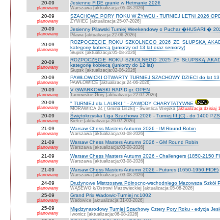
20-09
Jesienne FIDE granie w Hetmanie 2026
planowany
Warszawa [aktualizacja:05-08-2026]
20-09
SZACHOWE PORY ROKU W ŻYWCU - TURNIEJ LETNI 2026 OPEN
planowany
ŻYWIEC [aktualizacja:25-07-2026]
20-09
Jesienny Pilawski Turniej Weekendowy o Puchar �HUSARII� 2026
planowany
Pilawa [aktualizacja:22-06-2026]
ROZPOCZĘCIE ROKU SZKOLNEGO 2026 ZE SŁUPSKĄ AKADEMI
20-09
kategorię kobiecą (juniorzy od 13 lat oraz seniorzy)
planowany
Słupsk [aktualizacja:05-08-2026]
ROZPOCZĘCIE ROKU SZKOLNEGO 2025 ZE SŁUPSKĄ AKADEMI
20-09
kategorię kobiecą (juniorzy do 12 lat)
planowany
Słupsk [aktualizacja:02-06-2026]
20-09
PAWŁOWICKI OTWARTY TURNIEJ SZACHOWY DZIECI do lat 13 o ka
planowany
PAWŁOWICE [aktualizacja:24-06-2026]
20-09
V GWARKOWSKI RAPID gr. OPEN
planowany
Tarnowskie Góry [aktualizacja:22-07-2026]
20-09
" TURNIEJ dla LAURKI " - ZAWODY CHARYTATYWNE
planowany
MORAWICA 24 ( Gmina Liszki) - Świetlica Wiejska [
aktualizacja:dzisiaj 
20-09
Świętokrzyska Liga Szachowa 2026 - Turniej III (C) - do 1400 PZ
planowany
Kielce [aktualizacja:26-07-2026]
21-09
Warsaw Chess Masters Autumn 2026 - IM Round Robin
planowany
Warszawa [aktualizacja:03-08-2026]
21-09
Warsaw Chess Masters Autumn 2026 - GM Round Robin
planowany
Warszawa [aktualizacja:03-08-2026]
21-09
Warsaw Chess Masters Autumn 2026 - Challengers (1850-2150 F
planowany
Warszawa [aktualizacja:03-08-2026]
21-09
Warsaw Chess Masters Autumn 2026 - Futures (1650-1950 FIDE)
planowany
Warszawa [aktualizacja:03-08-2026]
24-09
Drużynowe Mistrzostwa Północno-wschodniego Mazowsza Szkół
planowany
WĄSEWO k/Ostrowi Mazowieckiej [aktualizacja:05-08-2026]
25-09
Grand Prix Wadowic-Turniej nr.1002
planowany
Wadowice [aktualizacja:31-03-2026]
25-09
Międzynarodowy Turniej Szachowy Cztery Pory Roku - edycja Jes
planowany
Iwonicz [aktualizacja:06-08-2026]