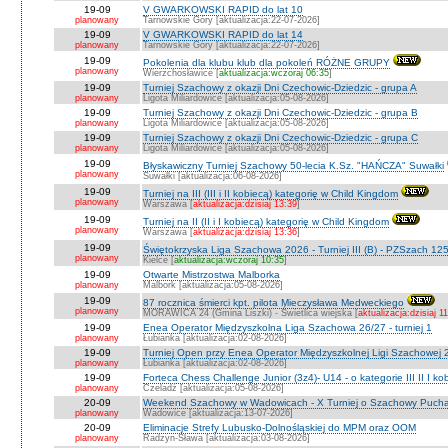
19-09
V GWARKOWSKI RAPID do lat 10
planowany
Tarnowskie Góry [aktualizacja:22-07-2026]
19-09
V GWARKOWSKI RAPID do lat 14
planowany
Tarnowskie Góry [aktualizacja:22-07-2026]
19-09
Pokolenia dla klubu klub dla pokoleń RÓŻNE GRUPY
planowany
Wierzchosławice [
aktualizacja:wczoraj 06:35
]
19-09
Turniej Szachowy z okazji Dni Czechowic-Dziedzic - grupa A
planowany
Ligota Miliardowice [aktualizacja:05-08-2026]
19-09
Turniej Szachowy z okazji Dni Czechowic-Dziedzic - grupa B
planowany
Ligota Miliardowice [aktualizacja:05-08-2026]
19-09
Turniej Szachowy z okazji Dni Czechowic-Dziedzic - grupa C
planowany
Ligota Miliardowice [aktualizacja:05-08-2026]
19-09
Błyskawiczny Turniej Szachowy 50-lecia K.Sz. "HAŃCZA" Suwałki
planowany
Suwałki [aktualizacja:06-08-2026]
19-09
Turniej na III (III i II kobiecą) kategorię w Child Kingdom
planowany
Warszawa [
aktualizacja:dzisiaj 13:39
]
19-09
Turniej na II (II i I kobiecą) kategorię w Child Kingdom
planowany
Warszawa [
aktualizacja:dzisiaj 13:36
]
19-09
Świętokrzyska Liga Szachowa 2026 - Turniej III (B) - PZSzach 1
planowany
Kielce [
aktualizacja:wczoraj 10:35
]
19-09
Otwarte Mistrzostwa Malborka
planowany
Malbork [aktualizacja:05-08-2026]
19-09
87 rocznica śmierci kpt. pilota Mieczysława Medweckiego
planowany
MORAWICA 24 (Gmina Liszki) - Świetlica wiejska [
aktualizacja:dzisiaj 1
19-09
Enea Operator Międzyszkolna Liga Szachowa 26/27 - turniej 1
planowany
Łubianka [aktualizacja:02-08-2026]
19-09
Turniej Open przy Enea Operator Międzyszkolnej Ligi Szachowej 26
planowany
Łubianka [aktualizacja:02-08-2026]
19-09
Forteca Chess Challenge Junior (3z4)- U14 - o kategorie III II I ko
planowany
Czeladź [aktualizacja:05-08-2026]
20-09
Weekend Szachowy w Wadowicach - X Turniej o Szachowy Puchar B
planowany
Wadowice [aktualizacja:13-07-2026]
20-09
Eliminacje Strefy Lubusko-Dolnośląskiej do MPM oraz OOM
planowany
Radzyn-Sława [aktualizacja:03-08-2026]