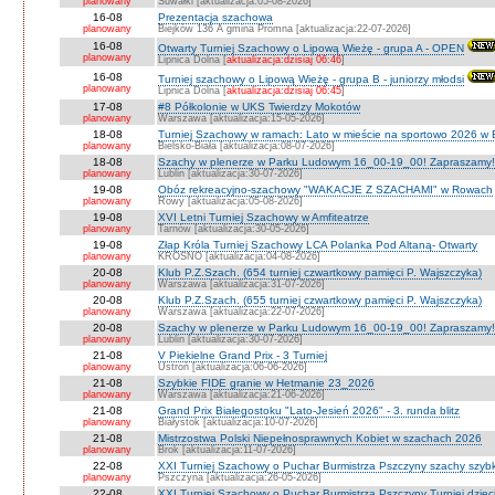
planowany
Suwałki [aktualizacja:05-08-2026]
16-08
Prezentacja szachowa
planowany
Biejków 136 A gmina Promna [aktualizacja:22-07-2026]
16-08
Otwarty Turniej Szachowy o Lipową Wieżę - grupa A - OPEN
planowany
Lipnica Dolna [
aktualizacja:dzisiaj 06:46
]
16-08
Turniej szachowy o Lipową Wieżę - grupa B - juniorzy młodsi
planowany
Lipnica Dolna [
aktualizacja:dzisiaj 06:45
]
17-08
#8 Półkolonie w UKS Twierdzy Mokotów
planowany
Warszawa [aktualizacja:15-05-2026]
18-08
Turniej Szachowy w ramach: Lato w mieście na sportowo 2026 w Bie
planowany
Bielsko-Biała [aktualizacja:08-07-2026]
18-08
Szachy w plenerze w Parku Ludowym 16_00-19_00! Zapraszamy!
planowany
Lublin [aktualizacja:30-07-2026]
19-08
Obóz rekreacyjno-szachowy "WAKACJE Z SZACHAMI" w Rowach
planowany
Rowy [aktualizacja:05-08-2026]
19-08
XVI Letni Turniej Szachowy w Amfiteatrze
planowany
Tarnów [aktualizacja:30-05-2026]
19-08
Złap Króla Turniej Szachowy LCA Polanka Pod Altaną- Otwarty
planowany
KROSNO [aktualizacja:04-08-2026]
20-08
Klub P.Z.Szach. (654 turniej czwartkowy pamięci P. Wajszczyka)
planowany
Warszawa [aktualizacja:31-07-2026]
20-08
Klub P.Z.Szach. (655 turniej czwartkowy pamięci P. Wajszczyka)
planowany
Warszawa [aktualizacja:22-07-2026]
20-08
Szachy w plenerze w Parku Ludowym 16_00-19_00! Zapraszamy!
planowany
Lublin [aktualizacja:30-07-2026]
21-08
V Piekielne Grand Prix - 3 Turniej
planowany
Ustroń [aktualizacja:06-06-2026]
21-08
Szybkie FIDE granie w Hetmanie 23_2026
planowany
Warszawa [aktualizacja:21-06-2026]
21-08
Grand Prix Białegostoku "Lato-Jesień 2026" - 3. runda blitz
planowany
Białystok [aktualizacja:10-07-2026]
21-08
Mistrzostwa Polski Niepełnosprawnych Kobiet w szachach 2026
planowany
Brok [aktualizacja:11-07-2026]
22-08
XXI Turniej Szachowy o Puchar Burmistrza Pszczyny szachy szyb
planowany
Pszczyna [aktualizacja:26-05-2026]
22-08
XXI Turniej Szachowy o Puchar Burmistrza Pszczyny Turniej dzieci