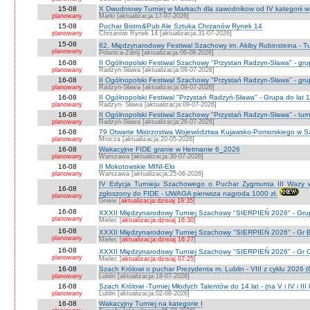
15-08
X Dwudniowy Turniej w Markach dla zawodnikow od IV kategorii 
planowany
Marki [aktualizacja:17-07-2026]
15-08
Puchar Bistro&Pub Ale Sztuka Chrzanów Rynek 14
planowany
Chrzanów Rynek 14 [aktualizacja:31-07-2026]
15-08
62. Międzynarodowy Festiwal Szachowy im. Akiby Rubinsteina - Tu
planowany
Polanica-Zdrój [aktualizacja:06-08-2026]
16-08
II Ogólnopolski Festiwal Szachowy "Przystan Radzyn-Sława" - gr
planowany
Radzyn-Sława [aktualizacja:09-07-2026]
16-08
II Ogólnopolski Festiwal Szachowy "Przystań Radzyn-Sława" - gru
planowany
Radzyn-Sława [aktualizacja:09-07-2026]
16-08
II Ogólnopolski Festiwal "Przystań Radzyń-Sława" - Grupa do lat 
planowany
Radzyn- Sława [aktualizacja:09-07-2026]
16-08
II Ogólnopolski Festiwal Szachowy "Przystań Radzyn-Sława" - turni
planowany
Radzyń-Sława [aktualizacja:26-07-2026]
16-08
79 Otwarte Mistrzostwa Województwa Kujawsko-Pomorskiego w Sz
planowany
Mrocza [aktualizacja:20-05-2026]
16-08
Wakacyjne FIDE granie w Hetmanie 6_2026
planowany
Warszawa [aktualizacja:30-07-2026]
16-08
II Mokotowskie MINI-Elo
planowany
Warszawa [aktualizacja:25-06-2026]
IV Edycja Turnieju Szachowego o Puchar Zygmunta III Wazy w
16-08
zgłoszony do FIDE - UWAGA pierwsza nagroda 1000 zł.
planowany
Gniew [
aktualizacja:dzisiaj 19:35
]
16-08
XXXII Międzynarodowy Turniej Szachowy "SIERPIEŃ 2026" - Grup
planowany
Mielec [
aktualizacja:dzisiaj 16:30
]
16-08
XXXII Międzynarodowy Turniej Szachowy "SIERPIEŃ 2026" - Gr B
planowany
Mielec [
aktualizacja:dzisiaj 16:27
]
16-08
XXXII Międzynarodowy Turniej Szachowy "SIERPIEŃ 2026" - Gr C J
planowany
Mielec [
aktualizacja:dzisiaj 07:25
]
16-08
Szach Królowi o puchar Prezydenta m. Lublin - VIII z cyklu 2026
planowany
Lublin [aktualizacja:18-07-2026]
16-08
Szach Królowi -Turniej Młodych Talentów do 14 lat - (na V i IV i III
planowany
Lublin [aktualizacja:02-08-2026]
16-08
Wakacyjny Turniej na kategorie I