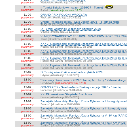
planowany
Wadowice [aktualizacja:31-03-2026]
11-09
II Turniej Szkoleniowy - sezon 2026/27 - Turniej I
planowany
Rybnik [
aktualizacja:wczoraj 18:03
]
11-09
GRAND PRIX POLONII WROCŁAW
planowany
Wrocław [aktualizacja:25-05-2026]
11-09
Grand Prix Białegostoku "Lato-Jesień 2026" - 6. runda rapid
planowany
Białystok [aktualizacja:25-07-2026]
12-09
IX Turniej witomiński w szchach szybkich 2026
planowany
Gdynia [aktualizacja:19-12-2025]
12-09
VI MIĘDZYNARODOWY FESTIWAL SZACHOWY KOPERNIK 202
planowany
Toruń [aktualizacja:01-01-2026]
12-09
XXXVI Ogólnopolski Memoriał Szachowy Jana Gietki 2026 Gr A 
planowany
Rudnik nad Sanem [aktualizacja:10-02-2026]
12-09
XXXVI Ogólnopolski Memoriał Szachowy Jana Gietki 2026 Gr B 
planowany
Rudnik nad Sanem [aktualizacja:03-08-2026]
12-09
XXXVI Ogólnopolski Memoriał Szachowy Jana Gietki 2026 Gr C Ju
planowany
Rudnik nad Sanem [aktualizacja:03-08-2026]
12-09
XXXVI Ogólnopolski Memoriał Szachowy Jana Gietki 2026 Gr D Jun.
planowany
Rudnik nad Sanem [aktualizacja:03-08-2026]
12-09
IX Turniej witomiński w szachach szybkich 2026
planowany
Gdynia [aktualizacja:13-03-2026]
12-09
" Pierwszy Dzień Jesieni 2026 " Turniej A z okazji " Zabrzańskiego
planowany
Grzybowice [
aktualizacja:dzisiaj 12:08
]
12-09
GRAND PRIX - Szacho-Tenis Stołowy - edycja 2026 - 3 turniej
planowany
Poczesna [aktualizacja:26-04-2026]
12-09
XXI Ekumeniczna Olimpiada Szachowa
planowany
Gorlice [aktualizacja:08-05-2026]
12-09
Zamojskie Memoriały: Pamięci Józefa Rybaka na II kategorię sza
planowany
Zamość [aktualizacja:18-05-2026]
12-09
Zamojskie Memoriały: Pamięci Józefa Rybaka na III kategorię sz
planowany
Zamość [aktualizacja:18-05-2026]
12-09
Zamojskie Memoriały: Pamięci Józefa Rybaka na V i IV kat (RAPI
planowany
Zamość [aktualizacja:18-05-2026]
12-09
Zamojskie Memoriały: Pamięci Józefa Rybaka na I kat i KM (FIDE)
planowany
Zamość [aktualizacja:18-05-2026]