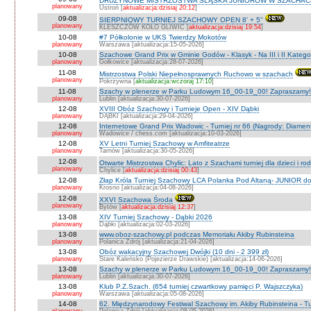
DRUŻYNOWE MISTRZOSTWA ŚLĄSKA JUNIORÓW W SZACHACH S
planowany
Ustroń [
aktualizacja:dzisiaj 20:12
]
09-08
SIERPNIOWY TURNIEJ SZACHOWY OPEN 8' + 5"
planowany
KLESZCZÓW KOŁO GLIWIC [
aktualizacja:dzisiaj 19:54
]
10-08
#7 Półkolonie w UKS Twierdzy Mokotów
planowany
Warszawa [aktualizacja:15-05-2026]
10-08
Szachowe Grand Prix w Gminie Godów - Klasyk - Na III i II Katego
planowany
Gołkowice [aktualizacja:28-07-2026]
11-08
Mistrzostwa Polski Niepełnosprawnych Ruchowo w szachach
planowany
Pokrzywna [
aktualizacja:wczoraj 17:10
]
11-08
Szachy w plenerze w Parku Ludowym 16_00-19_00! Zapraszamy!
planowany
Lublin [aktualizacja:30-07-2026]
12-08
XVIII Obóz Szachowy i Turnieje Open - XIV Dąbki
planowany
DĄBKI [aktualizacja:29-04-2026]
12-08
Internetowe Grand Prix Wadowic - Turniej nr 66 (Nagrody: Diamen
planowany
Wadowice / chess.com [aktualizacja:10-03-2026]
12-08
XV Letni Turniej Szachowy w Amfiteatrze
planowany
Tarnów [aktualizacja:30-05-2026]
12-08
Otwarte Mistrzostwa Chylic: Lato z Szachami turniej dla dzieci i ro
planowany
Chylice [
aktualizacja:dzisiaj 00:43
]
12-08
Złap Króla Turniej Szachowy LCA Polanka Pod Altaną- JUNIOR do 
planowany
Krosno [aktualizacja:04-08-2026]
12-08
XXVI Szachowa Środa
planowany
Bytów [
aktualizacja:dzisiaj 12:37
]
13-08
XIV Turniej Szachowy - Dąbki 2026
planowany
Dąbki [aktualizacja:02-03-2026]
13-08
www.oboz-szachowy.pl podczas Memoriału Akiby Rubinsteina
planowany
Polanica Zdrój [aktualizacja:21-04-2026]
13-08
Obóz wakacyjny Szachowej Dwójki (10 dni - 2 399 zł)
planowany
Stare Kaleńsko (Pojezierze Drawskie) [aktualizacja:14-06-2026]
13-08
Szachy w plenerze w Parku Ludowym 16_00-19_00! Zapraszamy!
planowany
Lublin [aktualizacja:30-07-2026]
13-08
Klub P.Z.Szach. (654 turniej czwartkowy pamięci P. Wajszczyka)
planowany
Warszawa [aktualizacja:05-08-2026]
14-08
62. Międzynarodowy Festiwal Szachowy im. Akiby Rubinsteina - Tu