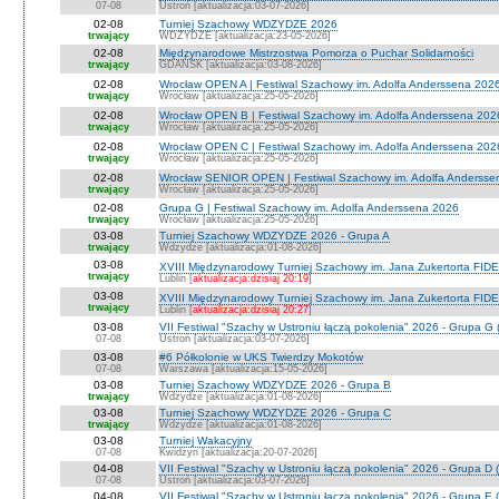
07-08
Ustroń [aktualizacja:03-07-2026]
02-08
Turniej Szachowy WDZYDZE 2026
trwający
WDZYDZE [aktualizacja:23-05-2026]
02-08
Międzynarodowe Mistrzostwa Pomorza o Puchar Solidarności
trwający
GDAŃSK [aktualizacja:03-08-2026]
02-08
Wrocław OPEN A | Festiwal Szachowy im. Adolfa Anderssena 202
trwający
Wrocław [aktualizacja:25-05-2026]
02-08
Wrocław OPEN B | Festiwal Szachowy im. Adolfa Anderssena 202
trwający
Wrocław [aktualizacja:25-05-2026]
02-08
Wrocław OPEN C | Festiwal Szachowy im. Adolfa Anderssena 202
trwający
Wrocław [aktualizacja:25-05-2026]
02-08
Wrocław SENIOR OPEN | Festiwal Szachowy im. Adolfa Andersse
trwający
Wrocław [aktualizacja:25-05-2026]
02-08
Grupa G | Festiwal Szachowy im. Adolfa Anderssena 2026
trwający
Wrocław [aktualizacja:25-05-2026]
03-08
Turniej Szachowy WDZYDZE 2026 - Grupa A
trwający
Wdzydze [aktualizacja:01-08-2026]
03-08
XVIII Międzynarodowy Turniej Szachowy im. Jana Zukertorta FIDE
trwający
Lublin [
aktualizacja:dzisiaj 20:19
]
03-08
XVIII Międzynarodowy Turniej Szachowy im. Jana Zukertorta FID
trwający
Lublin [
aktualizacja:dzisiaj 20:27
]
03-08
VII Festiwal "Szachy w Ustroniu łączą pokolenia" 2026 - Grupa G 
07-08
Ustroń [aktualizacja:03-07-2026]
03-08
#6 Półkolonie w UKS Twierdzy Mokotów
07-08
Warszawa [aktualizacja:15-05-2026]
03-08
Turniej Szachowy WDZYDZE 2026 - Grupa B
trwający
Wdzydze [aktualizacja:01-08-2026]
03-08
Turniej Szachowy WDZYDZE 2026 - Grupa C
trwający
Wdzydze [aktualizacja:01-08-2026]
03-08
Turniej Wakacyjny
07-08
Kwidzyn [aktualizacja:20-07-2026]
04-08
VII Festiwal "Szachy w Ustroniu łączą pokolenia" 2026 - Grupa D (
07-08
Ustroń [aktualizacja:03-07-2026]
04-08
VII Festiwal "Szachy w Ustroniu łączą pokolenia" 2026 - Grupa E (