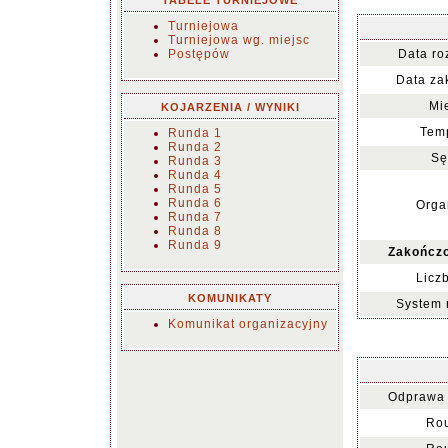
TABELE TURNIEJOWE
Turniejowa
Turniejowa wg. miejsc
Postępów
Data ro
Data za
Mi
KOJARZENIA / WYNIKI
Temp
Runda 1
Runda 2
Sę
Runda 3
Runda 4
Runda 5
Runda 6
Orga
Runda 7
Runda 8
Runda 9
Zakończo
Licz
KOMUNIKATY
System 
Komunikat organizacyjny
Odprawa 
Rou