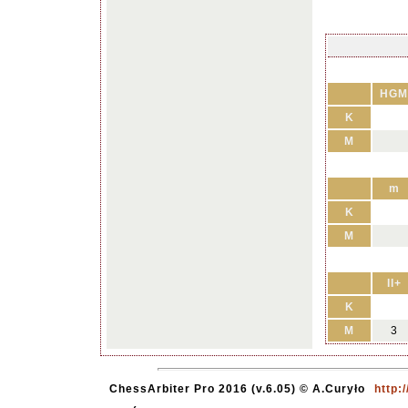
HGM
K
M
m
K
M
II+
K
M
3
ChessArbiter Pro 2016 (v.6.05) © A.Curyło
http: