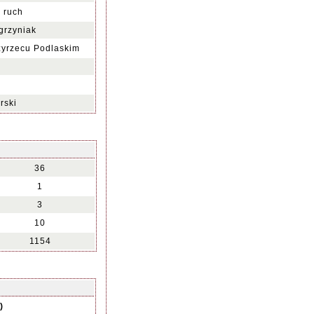
a ruch
grzyniak
yrzecu Podlaskim
rski
36
1
3
10
1154
)