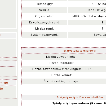
Tempo gry:
5' + 5'' n
Sędzia:
Tadeusz Wę
Organizator:
MUKS Gambit w Międz
Zakończonych rund:
7
Liczba rund:
7
System rozgrywek:
Szwajca
I
Statystyka turniejowa:
Liczba zawodników:
Liczba federacji:
Liczba zawodników z rankingiem FIDE:
Liczba kobiet:
Średni ranking turnieju:
rnieju
ie
Statystyka tytułów zawodników
Tytuły międzynarodowe (Razem: 0