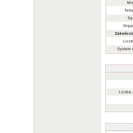
Mie
Temp
Sę
Organ
Zakończo
Liczb
System 
Liczba