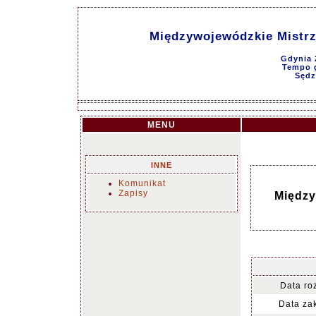
Międzywojewódzkie Mistr
Gdynia 
Tempo g
Sędz
MENU
INNE
Komunikat
Zapisy
Między
Data ro
Data za