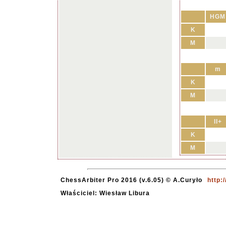
HGM
K
M
m
K
M
II+
K
M
ChessArbiter Pro 2016 (v.6.05) © A.Curyło
http:
Właściciel: Wiesław Libura