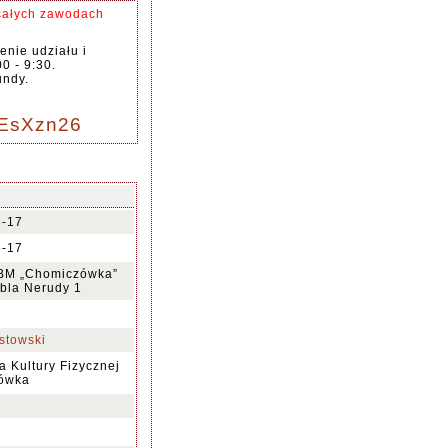
całych zawodach
nie udziału i
0 - 9:30.
undy.
m
NEsXzn26
5-17
5-17
BM „Chomiczówka”
bla Nerudy 1
stowski
 Kultury Fizycznej
ówka