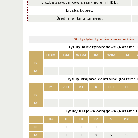
Liczba zawodników z rankingiem FIDE:
Liczba kobiet:
Średni ranking turnieju:
Statystyka tytułów zawodników
Tytuły międzynarodowe (Razem: 0
HGM
GM
WGM
IM
WIM
FM
K
M
Tytuły krajowe centralne (Razem: 
m
k++
k+
k
I++
I+
K
M
Tytuły krajowe okręgowe (Razem: 1
II+
II
III
IV
V
bk
K
1
1
1
M
1
1
3
2
3