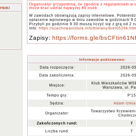
Organizator przypomina, że zgodnie z regulaminem w 
może brać udział najwyżej 80 osób.
YNIKI
W zawodach obowiązują zapisy internetowe. Potwierdze
opłacenie wpisowego w dniu zawodów w godzinach 9:0
Przybyli po godzinie 9:30 muszą liczyć się z grą od 2 r
Info:
https://szachowavistula.info/bielany/biel0526k.ht
Zapisy:
https://forms.gle/bsCFtin61
Informacje podstawowe:
Data rozpoczęcia:
2026-0
Data zakończenia:
2026-0
Klub Mieszkańców WS
Miejsce:
Warszawa, ul. Pa
Tempo gry:
P'15
Sędzia:
Adam Umia
Towarzystwo Krzewienia
Organizator:
Chomicz
Zakończonych rund:
7
Liczba rund:
7