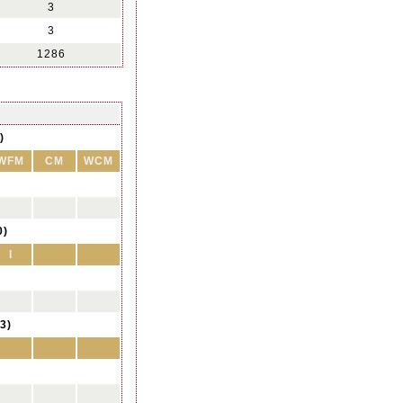
3
3
1286
)
WFM
CM
WCM
0)
I
3)