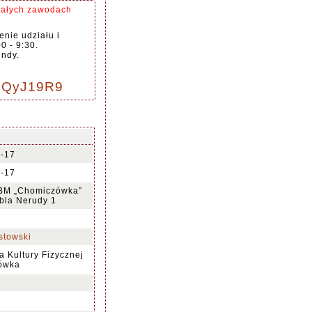
całych zawodach
nie udziału i
 - 9:30.
undy.
6PQyJ19R9
-17
-17
BM „Chomiczówka”
bla Nerudy 1
towski
 Kultury Fizycznej
ówka