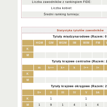
Liczba zawodników z rankingiem FIDE:
Liczba kobiet:
Średni ranking turnieju:
Statystyka tytułów zawodników
Tytuły międzynarodowe (Razem: 0
HGM
GM
WGM
IM
WIM
FM
K
M
Tytuły krajowe centralne (Razem: 
m
k++
k+
k
I++
I+
K
M
Tytuły krajowe okręgowe (Razem: 2
II+
II
III
IV
V
bk
K
1
1
M
1
9
1
4
1
4