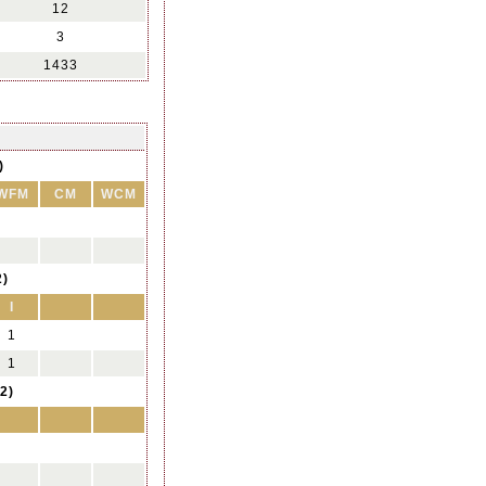
12
3
1433
)
WFM
CM
WCM
2)
I
1
1
2)