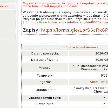
Organizator przypomina, że zgodnie z regulaminem w 
może brać udział najwyżej 80 osób.
YNIKI
W zawodach obowiązują zapisy internetowe. Potwierdze
opłacenie wpisowego w dniu zawodów w godzinach 9:00
Przybyli po godzinie 9:30 muszą liczyć się z grą od 2 r
Info:
https://szachowavistula.info/bielany/biel0526k.htm
Zapisy:
https://forms.gle/LorS6cRk
Informacje podstawowe:
Data rozpoczęcia:
2026-05
Data zakończenia:
2026-05
Klub Mieszkańców WS
Miejsce:
Warszawa, ul. Pa
Tempo gry:
P'15
Sędzia:
Adam Umias
Towarzystwo Krzewienia
Organizator:
Chomicz
Zakończonych rund:
7
Liczba rund:
7