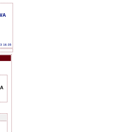
WA
23 16:35
WA