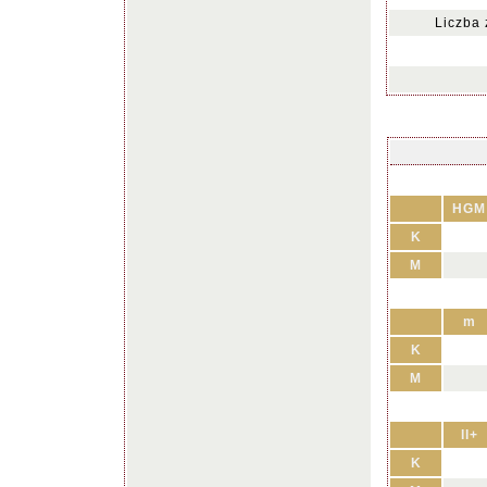
Liczba
HGM
K
M
m
K
M
II+
K