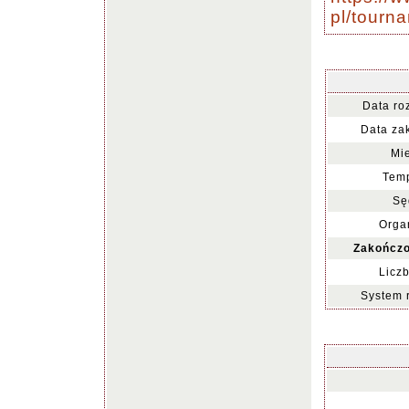
pl/tour
Data ro
Data za
Mie
Temp
Sę
Organ
Zakończo
Liczb
System 