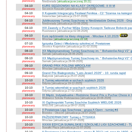
planowany
Niedźwiada [
aktualizacja:wczoraj 20:21
]
04-10
KURS SĘDZIOWSKI NA KLASY OKRĘGOWE: II III M
planowany
Szczecin Koszalin [aktualizacja:18-07-2026]
04-10
II Kujawski Integracyjny Festiwal Feniksa - C2 "Szansa na kategor
planowany
Inowrocław [aktualizacja:23-07-2026]
04-10
Jubileuszowy Turniej Szachowy w Niedźwiadzie Dolnej 2026 - Gr
planowany
Niedżwiada [aktualizacja:03-08-2026]
04-10
XIII Zawody o Puchar Wójta Gminy Koszęcin Tadeusz Bobecki pam
planowany
Rusinowice [aktualizacja:02-08-2026]
04-10
Kurs sędziowski na klasy okręgowe - Wrocław 4.10.2026
planowany
Wrocław [
aktualizacja:wczoraj 22:18
]
07-10
Igrzyska Dzieci i Młodzierzy szkolnej el. Powiatowe
planowany
Strzelce Krajeńskie [aktualizacja:01-02-2026]
08-10
XX Międzynarodowy Turniej Szachowy im. " Bohaterów Akcji V2" g
planowany
Sarnaki [aktualizacja:28-06-2026]
08-10
XX Międzynarodowy Turniej Szachowy im. " Bohaterów Akcji V2" 
planowany
Sarnaki [aktualizacja:28-06-2026]
09-10
GRAND PRIX POLONII WROCŁAW
planowany
Wrocław [aktualizacja:25-05-2026]
09-10
Grand Prix Białegostoku "Lato-Jesień 2026" - 10. runda rapid
planowany
Białystok [aktualizacja:25-07-2026]
10-10
X Turniej witomiński w szchach szybkich 2026
planowany
Gdynia [aktualizacja:19-12-2025]
10-10
X Turniej witomiński w szachach szybkich 2026
planowany
Gdynia [aktualizacja:27-02-2026]
10-10
IX Międz. Indywidualne i Rodzinne Grand Prix o Puchar Chess i
planowany
Wołowice Szkoła Podstawowa [aktualizacja:18-06-2026]
10-10
XI Ogólnopolski Turniej Szachów Szybkich WIELGIE 2026
planowany
WIELGIE [aktualizacja:09-07-2026]
10-10
II Powiatowa Liga Szachowa - grupa A Open - turniej #4
planowany
Brzesko - Okocim [aktualizacja:24-07-2026]
10-10
PAŹDZIERNIKOWY Turniej o TYSIAKA
planowany
Wrocław [aktualizacja:07-07-2026]
10-10
XXXIII EDYCJA SUWALSKIEJ SZKOLNEJ LIGI SZACHOWEJ - TU
planowany
Suwałki Plaza [aktualizacja:21-07-2026]
10-10
II Powiatowa Liga Szachowa - grupa B 2012 i mł. oraz do 1600 - t