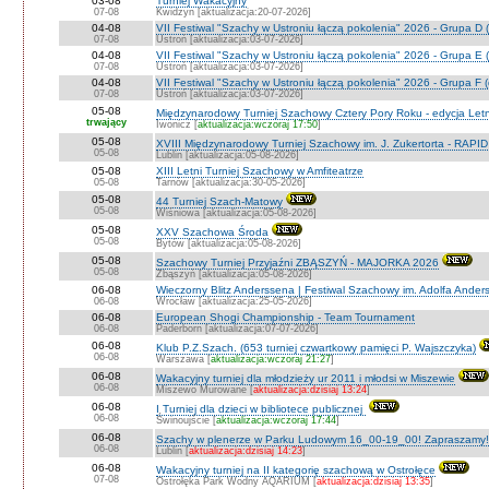
03-08
Turniej Wakacyjny
07-08
Kwidzyn [aktualizacja:20-07-2026]
04-08
VII Festiwal "Szachy w Ustroniu łączą pokolenia" 2026 - Grupa D (
07-08
Ustroń [aktualizacja:03-07-2026]
04-08
VII Festiwal "Szachy w Ustroniu łączą pokolenia" 2026 - Grupa E (
07-08
Ustroń [aktualizacja:03-07-2026]
04-08
VII Festiwal "Szachy w Ustroniu łączą pokolenia" 2026 - Grupa F (
07-08
Ustroń [aktualizacja:03-07-2026]
05-08
Międzynarodowy Turniej Szachowy Cztery Pory Roku - edycja Let
trwający
Iwonicz [
aktualizacja:wczoraj 17:50
]
05-08
XVIII Międzynarodowy Turniej Szachowy im. J. Zukertorta - RAPI
05-08
Lublin [aktualizacja:05-08-2026]
05-08
XIII Letni Turniej Szachowy w Amfiteatrze
05-08
Tarnów [aktualizacja:30-05-2026]
05-08
44 Turniej Szach-Matowy
05-08
Wiśniowa [aktualizacja:05-08-2026]
05-08
XXV Szachowa Środa
05-08
Bytów [aktualizacja:05-08-2026]
05-08
Szachowy Turniej Przyjaźni ZBĄSZYŃ - MAJORKA 2026
05-08
Zbąszyń [aktualizacja:05-08-2026]
06-08
Wieczorny Blitz Anderssena | Festiwal Szachowy im. Adolfa Ande
06-08
Wrocław [aktualizacja:25-05-2026]
06-08
European Shogi Championship - Team Tournament
06-08
Paderborn [aktualizacja:07-07-2026]
06-08
Klub P.Z.Szach. (653 turniej czwartkowy pamięci P. Wajszczyka)
06-08
Warszawa [
aktualizacja:wczoraj 21:27
]
06-08
Wakacyjny turniej dla młodzieży ur 2011 i młodsi w Miszewie
06-08
Miszewo Murowane [
aktualizacja:dzisiaj 13:24
]
06-08
I Turniej dla dzieci w bibliotece publicznej
06-08
Świnoujście [
aktualizacja:wczoraj 17:44
]
06-08
Szachy w plenerze w Parku Ludowym 16_00-19_00! Zapraszamy!
06-08
Lublin [
aktualizacja:dzisiaj 14:23
]
06-08
Wakacyjny turniej na II kategorię szachową w Ostrołęce
07-08
Ostrołęka Park Wodny AQARIUM [
aktualizacja:dzisiaj 13:35
]