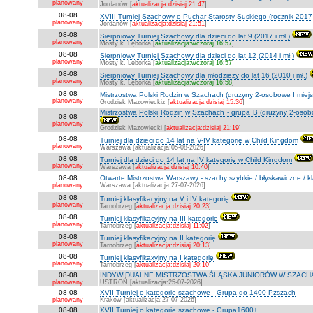
planowany
Jordanów [
aktualizacja:dzisiaj 21:47
]
08-08
XVIII Turniej Szachowy o Puchar Starosty Suskiego (rocznik 2017 
planowany
Jordanów [
aktualizacja:dzisiaj 21:51
]
08-08
Sierpniowy Turniej Szachowy dla dzieci do lat 9 (2017 i mł.)
planowany
Mosty k. Lęborka [
aktualizacja:wczoraj 16:57
]
08-08
Sierpniowy Turniej Szachowy dla dzieci do lat 12 (2014 i mł.)
planowany
Mosty k. Lęborka [
aktualizacja:wczoraj 16:57
]
08-08
Sierpniowy Turniej Szachowy dla młodzieży do lat 16 (2010 i mł.)
planowany
Mosty k. Lęborka [
aktualizacja:wczoraj 16:58
]
08-08
Mistrzostwa Polski Rodzin w Szachach (drużyny 2-osobowe I miejs
planowany
Grodzisk Mazowieckiz [
aktualizacja:dzisiaj 15:36
]
Mistrzostwa Polski Rodzin w Szachach - grupa B (drużyny 2-osobo
08-08
planowany
Grodzisk Mazowiecki [
aktualizacja:dzisiaj 21:19
]
08-08
Turniej dla dzieci do 14 lat na V-IV kategorię w Child Kingdom
planowany
Warszawa [aktualizacja:05-08-2026]
08-08
Turniej dla dzieci do 14 lat na IV kategorię w Child Kingdom
planowany
Warszawa [
aktualizacja:dzisiaj 10:40
]
08-08
Otwarte Mistrzostwa Warszawy - szachy szybkie / błyskawiczne / k
planowany
Warszawa [aktualizacja:27-07-2026]
08-08
Turniej klasyfikacyjny na V i IV kategorię
planowany
Tarnobrzeg [
aktualizacja:dzisiaj 20:23
]
08-08
Turniej klasyfikacyjny na III kategorię
planowany
Tarnobrzeg [
aktualizacja:dzisiaj 11:02
]
08-08
Turniej klasyfikacyjny na II kategorię
planowany
Tarnobrzeg [
aktualizacja:dzisiaj 20:13
]
08-08
Turniej klasyfikaxyjny na I kategorię
planowany
Tarnobrzeg [
aktualizacja:dzisiaj 20:10
]
08-08
INDYWIDUALNE MISTRZOSTWA ŚLĄSKA JUNIORÓW W SZACHAC
planowany
USTROŃ [aktualizacja:25-07-2026]
08-08
XVII Turniej o kategorie szachowe - Grupa do 1400 Pzszach
planowany
Kraków [aktualizacja:27-07-2026]
08-08
XVII Turniej o kategorie szachowe - Grupa1600+