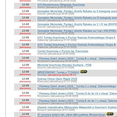
planowany
Poczesna [aktualizacja:26-04-2026]
12-09
XXI Ekumeniczna Olimpiada Szachowa
planowany
Gorlice [aktualizacja:08-05-2026]
12-09
Zamojskie Memoriały: Pamięci Józefa Rybaka na II kategorię sza
planowany
Zamość [aktualizacja:18-05-2026]
12-09
Zamojskie Memoriały: Pamięci Józefa Rybaka na III kategorię sz
planowany
Zamość [aktualizacja:18-05-2026]
12-09
Zamojskie Memoriały: Pamięci Józefa Rybaka na V i IV kat (RAPI
planowany
Zamość [aktualizacja:18-05-2026]
12-09
Zamojskie Memoriały: Pamięci Józefa Rybaka na I kat i KM (FIDE)
planowany
Zamość [aktualizacja:18-05-2026]
12-09
XXV Turniej Szachowy o Puchar Starosty Krakowskiego Grupa A
planowany
Zabierzów [aktualizacja:27-07-2026]
12-09
XXV Turniej Szachowy o Puchar Starosty Krakowskiego Grupa B
planowany
Zabierzów [aktualizacja:27-07-2026]
12-09
Turniej Szachowy o Puchar św. Franciszka
planowany
Chorzów [aktualizacja:18-06-2026]
12-09
" Pierwszy Dzień Jesieni 2026 " Turniej B z okazji " Zabrzańskieg
planowany
Grzybowice [aktualizacja:05-08-2026]
12-09
Memoriał Szachowy Henryka Gudojcia - FIDE
planowany
Giżycko [aktualizacja:22-07-2026]
12-09
WRZEŚNIOWY Turniej o TYSIAKA
planowany
Wrocław [
aktualizacja:dzisiaj 08:47
]
12-09
Szansa Chess Open Rapid 2026
planowany
Warszawa [aktualizacja:07-07-2026]
12-09
" Pierwszy Dzień Jesieni 2026 " Turniej C z okazji "Zabrzańskiego
planowany
Grzybowice [aktualizacja:05-08-2026]
12-09
" Pierwszy Dzień Jesieni 2026 " Turniej D do lat 10 z okazji "Zab
planowany
Grzybowice [aktualizacja:05-08-2026]
12-09
" Pierwszy Dzień Jesieni 2026 " Turniej E do lat 7 z okazji "Zabrz
planowany
Grzybowice [aktualizacja:05-08-2026]
12-09
Otwarte Indywidualne Mistrzostwa Małopolski w Szachach Szybki
planowany
Borzęcin [aktualizacja:24-07-2026]
12-09
87 rocznica śmierci kpt. pilota Mieczysława Medweckiego
planowany