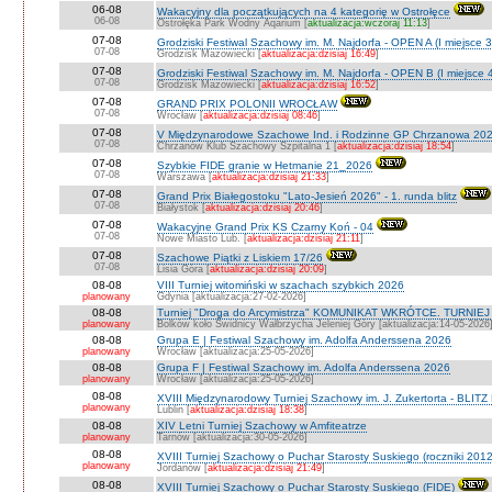
06-08
Wakacyjny dla początkujących na 4 kategorię w Ostrołęce
06-08
Ostrołęka Park Wodny Aqarium [
aktualizacja:wczoraj 11:13
]
07-08
Grodziski Festiwal Szachowy im. M. Najdorfa - OPEN A (I miejsce 
07-08
Grodzisk Mazowiecki [
aktualizacja:dzisiaj 16:49
]
07-08
Grodziski Festiwal Szachowy im. M. Najdorfa - OPEN B (I miejsce 
07-08
Grodzisk Mazowiecki [
aktualizacja:dzisiaj 16:52
]
07-08
GRAND PRIX POLONII WROCŁAW
07-08
Wrocław [
aktualizacja:dzisiaj 08:46
]
07-08
V Międzynarodowe Szachowe Ind. i Rodzinne GP Chrzanowa 202
07-08
Chrzanów Klub Szachowy Szpitalna 1 [
aktualizacja:dzisiaj 18:54
]
07-08
Szybkie FIDE granie w Hetmanie 21_2026
07-08
Warszawa [
aktualizacja:dzisiaj 21:33
]
07-08
Grand Prix Białegostoku "Lato-Jesień 2026" - 1. runda blitz
07-08
Białystok [
aktualizacja:dzisiaj 20:46
]
07-08
Wakacyjne Grand Prix KS Czarny Koń - 04
07-08
Nowe Miasto Lub. [
aktualizacja:dzisiaj 21:11
]
07-08
Szachowe Piątki z Liskiem 17/26
07-08
Lisia Góra [
aktualizacja:dzisiaj 20:09
]
08-08
VIII Turniej witomiński w szachach szybkich 2026
planowany
Gdynia [aktualizacja:27-02-2026]
08-08
Turniej "Droga do Arcymistrza" KOMUNIKAT WKRÓTCE. TURNIEJ O V
planowany
Bolków koło Świdnicy Wałbrzycha Jeleniej Góry [aktualizacja:14-05-2026
08-08
Grupa E | Festiwal Szachowy im. Adolfa Anderssena 2026
planowany
Wrocław [aktualizacja:25-05-2026]
08-08
Grupa F | Festiwal Szachowy im. Adolfa Anderssena 2026
planowany
Wrocław [aktualizacja:25-05-2026]
08-08
XVIII Międzynarodowy Turniej Szachowy im. J. Zukertorta - BLITZ
planowany
Lublin [
aktualizacja:dzisiaj 18:38
]
08-08
XIV Letni Turniej Szachowy w Amfiteatrze
planowany
Tarnów [aktualizacja:30-05-2026]
08-08
XVIII Turniej Szachowy o Puchar Starosty Suskiego (roczniki 201
planowany
Jordanów [
aktualizacja:dzisiaj 21:49
]
08-08
XVIII Turniej Szachowy o Puchar Starosty Suskiego (FIDE)