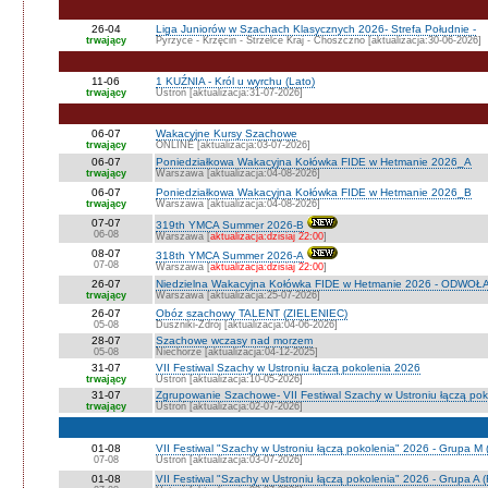
26-04
Liga Juniorów w Szachach Klasycznych 2026- Strefa Południe -
trwający
Pyrzyce - Krzęcin - Strzelce Kraj - Choszczno [aktualizacja:30-06-2026]
11-06
1 KUŹNIA - Król u wyrchu (Lato)
trwający
Ustroń [aktualizacja:31-07-2026]
06-07
Wakacyjne Kursy Szachowe
trwający
ONLINE [aktualizacja:03-07-2026]
06-07
Poniedziałkowa Wakacyjna Kołówka FIDE w Hetmanie 2026_A
trwający
Warszawa [aktualizacja:04-08-2026]
06-07
Poniedziałkowa Wakacyjna Kołówka FIDE w Hetmanie 2026_B
trwający
Warszawa [aktualizacja:04-08-2026]
07-07
319th YMCA Summer 2026-B
06-08
Warszawa [
aktualizacja:dzisiaj 22:00
]
08-07
318th YMCA Summer 2026-A
07-08
Warszawa [
aktualizacja:dzisiaj 22:00
]
26-07
Niedzielna Wakacyjna Kołówka FIDE w Hetmanie 2026 - ODWOŁ
trwający
Warszawa [aktualizacja:25-07-2026]
26-07
Obóz szachowy TALENT (ZIELENIEC)
05-08
Duszniki-Zdrój [aktualizacja:04-06-2026]
28-07
Szachowe wczasy nad morzem
05-08
Niechorze [aktualizacja:04-12-2025]
31-07
VII Festiwal Szachy w Ustroniu łączą pokolenia 2026
trwający
Ustroń [aktualizacja:10-05-2026]
31-07
Zgrupowanie Szachowe- VII Festiwal Szachy w Ustroniu łączą po
trwający
Ustroń [aktualizacja:02-07-2026]
01-08
VII Festiwal "Szachy w Ustroniu łączą pokolenia" 2026 - Grupa M
07-08
Ustroń [aktualizacja:03-07-2026]
01-08
VII Festiwal "Szachy w Ustroniu łączą pokolenia" 2026 - Grupa A