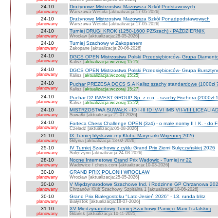
24-10
Drużynowe Mistrzostwa Mazowsza Szkół Podstawowych
planowany
Warszawa-Wesoła [aktualizacja:17-05-2026]
24-10
Drużynowe Mistrzostwa Mazowsza Szkół Ponadpodstawowych
planowany
Warszawa Wesoła [aktualizacja:17-05-2026]
24-10
Turniej DRUGI KROK (1250-1600 PZSzach) - PAŹDZIERNIK
planowany
Wrocław [aktualizacja:28-05-2026]
24-10
Turniej Szachowy w Zakopanem
planowany
Zakopane [aktualizacja:20-06-2026]
24-10
DGCS OPEN Mistrzostwa Polski Przedsiębiorców- Grupa Diament
planowany
Kalisz [
aktualizacja:wczoraj 15:25
]
24-10
DGCS OPEN Mistrzostwa Polski Przedsiębiorców- Grupa Burszty
planowany
Kalisz [
aktualizacja:wczoraj 15:25
]
24-10
Puchar PREZESA DGCS S.A Kalisz szachy standardowe (1000zł 
planowany
Kalisz [
aktualizacja:wczoraj 15:27
]
24-10
Puchar D2 INVEST GROUP Sp. z o.o. - szachy Fischera (2000zł 1
planowany
Kalisz [
aktualizacja:wczoraj 15:22
]
24-10
MISTRZOSTWA SUWAŁK - ID I-III ID IV-VI IMS VII-VIII LICEALIA
planowany
Suwałki [aktualizacja:21-07-2026]
24-10
Forteca Chess Challenge OPEN (3z4) - o małe normy II I K. - do F
planowany
Czeladź [aktualizacja:05-08-2026]
25-10
IX Turniej błyskawiczny Klubu Marynarki Wojennej 2026
planowany
Gdynia [aktualizacja:13-02-2026]
25-10
IV Turniej Szachowy z cyklu Grand Prix Ziemi Sulęczyńskiej 2026
planowany
Sulęczyno [aktualizacja:24-03-2026]
28-10
Nocne Internetowe Grand Prix Wadowic - Turniej nr 22
planowany
Wadowice / chess.com [aktualizacja:10-03-2026]
30-10
GRAND PRIX POLONII WROCŁAW
planowany
Wrocław [aktualizacja:25-05-2026]
30-10
V Międzynarodowe Szachowe Ind. i Rodzinne GP Chrzanowa 2026
planowany
Chrzanów Klub Szachowy Szpitalna 1 [aktualizacja:18-06-2026]
30-10
Grand Prix Białegostoku "Lato-Jesień 2026" - 13. runda blitz
planowany
Białystok [aktualizacja:18-07-2026]
31-10
XV Międzynarodowy Turniej Szachowy Pamięci Marii Trafalskiej
planowany
Gdańsk [aktualizacja:10-11-2025]