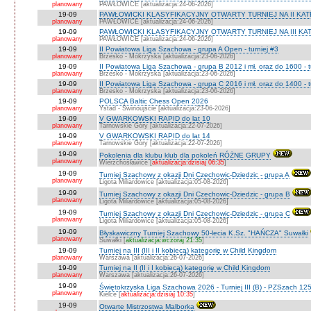
planowany
PAWŁOWICE [aktualizacja:24-06-2026]
19-09
PAWŁOWICKI KLASYFIKACYJNY OTWARTY TURNIEJ NA II KATEG
planowany
PAWŁOWICE [aktualizacja:24-06-2026]
19-09
PAWŁOWICKI KLASYFIKACYJNY OTWARTY TURNIEJ NA III KATEG
planowany
PAWŁOWICE [aktualizacja:24-06-2026]
19-09
II Powiatowa Liga Szachowa - grupa A Open - turniej #3
planowany
Brzesko - Mokrzyska [aktualizacja:23-06-2026]
19-09
II Powiatowa Liga Szachowa - grupa B 2012 i mł. oraz do 1600 - t
planowany
Brzesko - Mokrzyska [aktualizacja:23-06-2026]
19-09
II Powiatowa Liga Szachowa - grupa C 2016 i mł. oraz do 1400 - t
planowany
Brzesko - Mokrzyska [aktualizacja:23-06-2026]
19-09
POLSCA Baltic Chess Open 2026
planowany
Ystad - Świnoujście [aktualizacja:23-06-2026]
19-09
V GWARKOWSKI RAPID do lat 10
planowany
Tarnowskie Góry [aktualizacja:22-07-2026]
19-09
V GWARKOWSKI RAPID do lat 14
planowany
Tarnowskie Góry [aktualizacja:22-07-2026]
19-09
Pokolenia dla klubu klub dla pokoleń RÓŻNE GRUPY
planowany
Wierzchosławice [
aktualizacja:dzisiaj 06:35
]
19-09
Turniej Szachowy z okazji Dni Czechowic-Dziedzic - grupa A
planowany
Ligota Miliardowice [aktualizacja:05-08-2026]
19-09
Turniej Szachowy z okazji Dni Czechowic-Dziedzic - grupa B
planowany
Ligota Miliardowice [aktualizacja:05-08-2026]
19-09
Turniej Szachowy z okazji Dni Czechowic-Dziedzic - grupa C
planowany
Ligota Miliardowice [aktualizacja:05-08-2026]
19-09
Błyskawiczny Turniej Szachowy 50-lecia K.Sz. "HAŃCZA" Suwałki
planowany
Suwałki [
aktualizacja:wczoraj 21:35
]
19-09
Turniej na III (III i II kobiecą) kategorię w Child Kingdom
planowany
Warszawa [aktualizacja:26-07-2026]
19-09
Turniej na II (II i I kobiecą) kategorię w Child Kingdom
planowany
Warszawa [aktualizacja:26-07-2026]
19-09
Świętokrzyska Liga Szachowa 2026 - Turniej III (B) - PZSzach 1
planowany
Kielce [
aktualizacja:dzisiaj 10:35
]
19-09
Otwarte Mistrzostwa Malborka