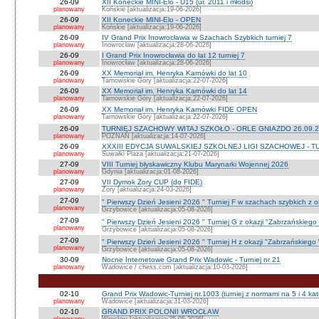
26-09
XII Koneckie MINI-Elo - U15 (ur. 2011 i młodsi)
planowany
Końskie [aktualizacja:19-06-2026]
26-09
XII Koneckie MINI-Elo - OPEN
planowany
Końskie [aktualizacja:19-06-2026]
26-09
IV Grand Prix Inowrocławia w Szachach Szybkich turniej 7
planowany
Inowrocław [aktualizacja:28-06-2026]
26-09
I Grand Prix Inowrocławia do lat 12 turniej 7
planowany
Inowrocław [aktualizacja:28-06-2026]
26-09
XX Memoriał im. Henryka Karnówki do lat 10
planowany
Tarnowskie Góry [aktualizacja:22-07-2026]
26-09
XX Memoriał im. Henryka Karnówki do lat 14
planowany
Tarnowskie Góry [aktualizacja:22-07-2026]
26-09
XX Memoriał im. Henryka Karnówki FIDE OPEN
planowany
Tarnowskie Góry [aktualizacja:22-07-2026]
26-09
TURNIEJ SZACHOWY WITAJ SZKOŁO - ORLE GNIAZDO 26.09.2
planowany
POZNAŃ [aktualizacja:14-07-2026]
26-09
XXXIII EDYCJA SUWALSKIEJ SZKOLNEJ LIGI SZACHOWEJ - TU
planowany
Suwałki Plaza [aktualizacja:21-07-2026]
27-09
VIII Turniej błyskawiczny Klubu Marynarki Wojennej 2026
planowany
Gdynia [aktualizacja:01-08-2026]
27-09
VII Dymok Żory CUP (do FIDE)
planowany
Żory [aktualizacja:24-03-2026]
27-09
" Pierwszy Dzień Jesieni 2026 " Turniej F w szachach szybkich z 
planowany
Grzybowice [aktualizacja:05-08-2026]
27-09
" Pierwszy Dzień Jesieni 2026 " Turniej G z okazji "Zabrzańskiego
planowany
Grzybowice [aktualizacja:05-08-2026]
27-09
" Pierwszy Dzień Jesieni 2026 " Turniej H z okazji "Zabrzańskiego
planowany
Grzybowice [aktualizacja:05-08-2026]
30-09
Nocne Internetowe Grand Prix Wadowic - Turniej nr 21
planowany
Wadowice / chess.com [aktualizacja:10-03-2026]
02-10
Grand Prix Wadowic-Turniej nr.1003 (turniej z normami na 5 i 4 kat
planowany
Wadowice [aktualizacja:31-03-2026]
02-10
GRAND PRIX POLONII WROCŁAW