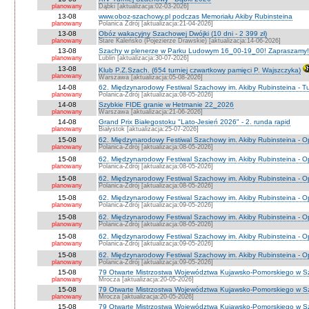
planowany
Dąbki [aktualizacja:02-03-2026]
13-08
www.oboz-szachowy.pl podczas Memoriału Akiby Rubinsteina
planowany
Polanica Zdrój [aktualizacja:21-04-2026]
13-08
Obóz wakacyjny Szachowej Dwójki (10 dni - 2 399 zł)
planowany
Stare Kaleńsko (Pojezierze Drawskie) [aktualizacja:14-06-2026]
13-08
Szachy w plenerze w Parku Ludowym 16_00-19_00! Zapraszamy!
planowany
Lublin [aktualizacja:30-07-2026]
13-08
Klub P.Z.Szach. (654 turniej czwartkowy pamięci P. Wajszczyka)
planowany
Warszawa [aktualizacja:05-08-2026]
14-08
62. Międzynarodowy Festiwal Szachowy im. Akiby Rubinsteina - Tu
planowany
Polanica-Zdrój [aktualizacja:08-05-2026]
14-08
Szybkie FIDE granie w Hetmanie 22_2026
planowany
Warszawa [aktualizacja:21-06-2026]
14-08
Grand Prix Białegostoku "Lato-Jesień 2026" - 2. runda rapid
planowany
Białystok [aktualizacja:25-07-2026]
15-08
62. Międzynarodowy Festiwal Szachowy im. Akiby Rubinsteina - O
planowany
Polanica-Zdrój [aktualizacja:08-05-2026]
15-08
62. Międzynarodowy Festiwal Szachowy im. Akiby Rubinsteina - 
planowany
Polanica-Zdrój [aktualizacja:08-05-2026]
15-08
62. Międzynarodowy Festiwal Szachowy im. Akiby Rubinsteina - O
planowany
Polanica-Zdrój [aktualizacja:08-05-2026]
15-08
62. Międzynarodowy Festiwal Szachowy im. Akiby Rubinsteina - O
planowany
Polanica-Zdrój [aktualizacja:09-05-2026]
15-08
62. Międzynarodowy Festiwal Szachowy im. Akiby Rubinsteina - O
planowany
Polanica-Zdrój [aktualizacja:08-05-2026]
15-08
62. Międzynarodowy Festiwal Szachowy im. Akiby Rubinsteina - 
planowany
Polanica-Zdrój [aktualizacja:09-05-2026]
15-08
62. Międzynarodowy Festiwal Szachowy im. Akiby Rubinsteina - 
planowany
Polanica-Zdrój [aktualizacja:09-05-2026]
15-08
79 Otwarte Mistrzostwa Województwa Kujawsko-Pomorskiego w S
planowany
Mrocza [aktualizacja:20-05-2026]
15-08
79 Otwarte Mistrzostwa Województwa Kujawsko-Pomorskiego w 
planowany
Mrocza [aktualizacja:20-05-2026]
15-08
79 Otwarte Mistrzostwa Województwa Kujawsko-Pomorskiego w Sz