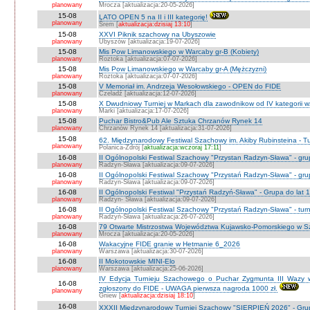
planowany
Mrocza [aktualizacja:20-05-2026]
15-08
LATO OPEN 5 na II i III kategorię!
planowany
Śrem [
aktualizacja:dzisiaj 13:10
]
15-08
XXVI Piknik szachowy na Ubyszowie
planowany
Ubyszów [aktualizacja:19-07-2026]
15-08
Mis Pow Limanowskiego w Warcaby gr-B (Kobiety)
planowany
Roztoka [aktualizacja:07-07-2026]
15-08
Mis Pow Limanowskiego w Warcaby gr-A (Mężczyzni)
planowany
Roztoka [aktualizacja:07-07-2026]
15-08
V Memoriał im. Andrzeja Wesołowskiego - OPEN do FIDE
planowany
Czeladź [aktualizacja:12-07-2026]
15-08
X Dwudniowy Turniej w Markach dla zawodnikow od IV kategorii 
planowany
Marki [aktualizacja:17-07-2026]
15-08
Puchar Bistro&Pub Ale Sztuka Chrzanów Rynek 14
planowany
Chrzanów Rynek 14 [aktualizacja:31-07-2026]
15-08
62. Międzynarodowy Festiwal Szachowy im. Akiby Rubinsteina - Tu
planowany
Polanica-Zdrój [
aktualizacja:wczoraj 17:11
]
16-08
II Ogólnopolski Festiwal Szachowy "Przystan Radzyn-Sława" - gr
planowany
Radzyn-Sława [aktualizacja:09-07-2026]
16-08
II Ogólnopolski Festiwal Szachowy "Przystań Radzyn-Sława" - gru
planowany
Radzyn-Sława [aktualizacja:09-07-2026]
16-08
II Ogólnopolski Festiwal "Przystań Radzyń-Sława" - Grupa do lat 
planowany
Radzyn- Sława [aktualizacja:09-07-2026]
16-08
II Ogólnopolski Festiwal Szachowy "Przystań Radzyn-Sława" - turni
planowany
Radzyń-Sława [aktualizacja:26-07-2026]
16-08
79 Otwarte Mistrzostwa Województwa Kujawsko-Pomorskiego w Sz
planowany
Mrocza [aktualizacja:20-05-2026]
16-08
Wakacyjne FIDE granie w Hetmanie 6_2026
planowany
Warszawa [aktualizacja:30-07-2026]
16-08
II Mokotowskie MINI-Elo
planowany
Warszawa [aktualizacja:25-06-2026]
IV Edycja Turnieju Szachowego o Puchar Zygmunta III Wazy w
16-08
zgłoszony do FIDE - UWAGA pierwsza nagroda 1000 zł.
planowany
Gniew [
aktualizacja:dzisiaj 18:10
]
16-08
XXXII Międzynarodowy Turniej Szachowy "SIERPIEŃ 2026" - Grup