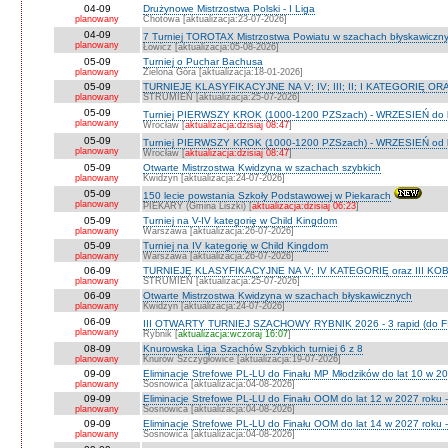
04-09
Drużynowe Mistrzostwa Polski - I Liga
planowany
Chotowa [aktualizacja:23-07-2026]
04-09
7 Turniej TOROTAX Mistrzostwa Powiatu w szachach błyskawiczn
planowany
Łowicz [aktualizacja:05-08-2026]
05-09
Turniej o Puchar Bachusa
planowany
Zielona Góra [aktualizacja:18-01-2026]
05-09
TURNIEJE KLASYFIKACYJNE NA V; IV; III; II; I KATEGORIĘ OR
planowany
STRUMIEŃ [aktualizacja:25-07-2026]
05-09
Turniej PIERWSZY KROK (1000-1200 PZSzach) - WRZESIEŃ do l
planowany
Wrocław [
aktualizacja:dzisiaj 08:47
]
05-09
Turniej PIERWSZY KROK (1000-1200 PZSzach) - WRZESIEŃ od l
planowany
Wrocław [
aktualizacja:dzisiaj 08:47
]
05-09
Otwarte Mistrzostwa Kwidzyna w szachach szybkich
planowany
Kwidzyn [aktualizacja:24-07-2026]
05-09
150 lecie powstania Szkoły Podstawowej w Piekarach
planowany
PIEKARY (Gmina Liszki) [
aktualizacja:dzisiaj 06:23
]
05-09
Turniej na V-IV kategorię w Child Kingdom
planowany
Warszawa [aktualizacja:26-07-2026]
05-09
Turniej na IV kategorię w Child Kingdom
planowany
Warszawa [aktualizacja:26-07-2026]
06-09
TURNIEJE KLASYFIKACYJNE NA V; IV KATEGORIĘ oraz III KOB
planowany
STRUMIEŃ [aktualizacja:25-07-2026]
06-09
Otwarte Mistrzostwa Kwidzyna w szachach błyskawicznych
planowany
Kwidzyn [aktualizacja:24-07-2026]
06-09
III OTWARTY TURNIEJ SZACHOWY RYBNIK 2026 - 3 rapid (do F
planowany
Rybnik [
aktualizacja:wczoraj 16:07
]
08-09
Knurowska Liga Szachów Szybkich turniej 6 z 8
planowany
Knurów Szczygłowice [aktualizacja:19-07-2026]
09-09
Eliminacje Strefowe PL-LU do Finału MP Młodzików do lat 10 w 20
planowany
Sosnowica [aktualizacja:04-08-2026]
09-09
Eliminacje Strefowe PL-LU do Finału OOM do lat 12 w 2027 roku -
planowany
Sosnowica [aktualizacja:04-08-2026]
09-09
Eliminacje Strefowe PL-LU do Finału OOM do lat 14 w 2027 roku 
planowany
Sosnowica [aktualizacja:04-08-2026]