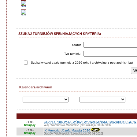
SZUKAJ TURNIEJÓW SPEŁNIAJĄCYCH KRYTERIA:
Status
Typ turnieju:
Szukaj w całej bazie (turnieje z 2026 roku i archiwalne z poprzednich lat)
Kalendarz/archiwum
01-01
GRAND PRIX WOJEWÓDZTWA WARMIŃSKO-MAZURSKIEGO W 
trwający
Woj. Warmińsko-Mazurskie [aktualizacja:30-06-2026]
07-01
IX Memoriał Józefa Matwija 2026
trwający
Gorzów Wielkopolski [aktualizacja:05-08-2026]