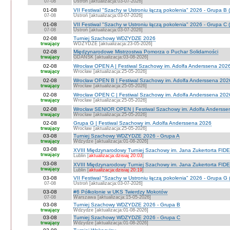
07-08
Ustroń [aktualizacja:03-07-2026]
01-08
VII Festiwal "Szachy w Ustroniu łączą pokolenia" 2026 - Grupa B 
07-08
Ustroń [aktualizacja:03-07-2026]
01-08
VII Festiwal "Szachy w Ustroniu łączą pokolenia" 2026 - Grupa C 
07-08
Ustroń [aktualizacja:03-07-2026]
02-08
Turniej Szachowy WDZYDZE 2026
trwający
WDZYDZE [aktualizacja:23-05-2026]
02-08
Międzynarodowe Mistrzostwa Pomorza o Puchar Solidarności
trwający
GDAŃSK [aktualizacja:03-08-2026]
02-08
Wrocław OPEN A | Festiwal Szachowy im. Adolfa Anderssena 202
trwający
Wrocław [aktualizacja:25-05-2026]
02-08
Wrocław OPEN B | Festiwal Szachowy im. Adolfa Anderssena 202
trwający
Wrocław [aktualizacja:25-05-2026]
02-08
Wrocław OPEN C | Festiwal Szachowy im. Adolfa Anderssena 202
trwający
Wrocław [aktualizacja:25-05-2026]
02-08
Wrocław SENIOR OPEN | Festiwal Szachowy im. Adolfa Andersse
trwający
Wrocław [aktualizacja:25-05-2026]
02-08
Grupa G | Festiwal Szachowy im. Adolfa Anderssena 2026
trwający
Wrocław [aktualizacja:25-05-2026]
03-08
Turniej Szachowy WDZYDZE 2026 - Grupa A
trwający
Wdzydze [aktualizacja:01-08-2026]
03-08
XVIII Międzynarodowy Turniej Szachowy im. Jana Zukertorta FIDE
trwający
Lublin [
aktualizacja:dzisiaj 20:03
]
03-08
XVIII Międzynarodowy Turniej Szachowy im. Jana Zukertorta FID
trwający
Lublin [
aktualizacja:dzisiaj 20:19
]
03-08
VII Festiwal "Szachy w Ustroniu łączą pokolenia" 2026 - Grupa G 
07-08
Ustroń [aktualizacja:03-07-2026]
03-08
#6 Półkolonie w UKS Twierdzy Mokotów
07-08
Warszawa [aktualizacja:15-05-2026]
03-08
Turniej Szachowy WDZYDZE 2026 - Grupa B
trwający
Wdzydze [aktualizacja:01-08-2026]
03-08
Turniej Szachowy WDZYDZE 2026 - Grupa C
trwający
Wdzydze [aktualizacja:01-08-2026]