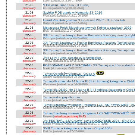
planowany
Lublin [aktualizacja:30-07-2026]
21-08
V Piekielne Grand Prix - 3 Turniej
planowany
Ustroń [aktualizacja:06-06-2026]
21-08
Szybkie FIDE granie w Hetmanie 23_2026
planowany
Warszawa [aktualizacja:21-06-2026]
21-08
Grand Prix Białegostoku "Lato-Jesień 2026" - 3. runda blitz
planowany
Białystok [aktualizacja:10-07-2026]
21-08
Mistrzostwa Polski Niepełnosprawnych Kobiet w szachach 2026
planowany
Brok [aktualizacja:11-07-2026]
22-08
XXI Turniej Szachowy o Puchar Burmistrza Pszczyny szachy szyb
planowany
Pszczyna [aktualizacja:26-05-2026]
22-08
XXI Turniej Szachowy o Puchar Burmistrza Pszczyny Turniej dzieci
planowany
Pszczyna [aktualizacja:26-05-2026]
22-08
XXI Turniej Szachowy o Puchar Burmistrza Pszczyny Turniej dzieci
planowany
Pszczyna [aktualizacja:26-05-2026]
22-08
XVII Letni Turniej Szachowy w Amfiteatrze
planowany
Tarnów [aktualizacja:30-05-2026]
22-08
POŻEGNANIE LATA Z SZACHAMI - XX Turniej szachów szybkich 
planowany
Marki [aktualizacja:15-07-2026]
22-08
Turniej Obrońców Głogowa - Grupa A
planowany
Głogów [aktualizacja:05-08-2026]
22-08
Turniej dla dzieci do 14 lat na III (III i II kobiecą) kategorię w Chi
planowany
Warszawa [aktualizacja:04-08-2026]
22-08
Turniej dla DZIECI do 14 lat na II (II i I kobiecą) kategorię w Chil
planowany
Warszawa [aktualizacja:05-08-2026]
22-08
Turniej wakacyjny dla dzieci
planowany
Tczew [aktualizacja:02-07-2026]
22-08
Turniej Szachowy w ramach Programu LZS "AKTYWNA WIEŚ" 202
planowany
Kamień [aktualizacja:29-07-2026]
22-08
Turniej Szachowy w ramach Programu LZS "AKTYWNA WIEŚ" 202
planowany
Kamień [
aktualizacja:dzisiaj 16:45
]
22-08
XVI FESTIWAL SZACHOWY ŚWIĘTOKRZYSKIE 2026 - GRUPA A 
planowany
Sielpia Wielka k./Końskich [aktualizacja:21-07-2026]
22-08
XVIII Turniej o kategorie szachowe - Grupa1600+
planowany
Kraków [aktualizacja:27-07-2026]