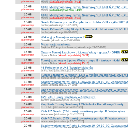
planowany
Mielec [
aktualizacja:dzisiaj 16:44
]
16-08
XXXII Międzynarodowy Turniej Szachowy "SIERPIEŃ 2026" - Gr B
planowany
Mielec [
aktualizacja:wczoraj 14:19
]
16-08
XXXII Międzynarodowy Turniej Szachowy "SIERPIEŃ 2026" - Gr C J
planowany
Mielec [
aktualizacja:dzisiaj 16:40
]
16-08
Szach Królowi o puchar Prezydenta m. Lublin - VIII z cyklu 2026
planowany
Lublin [aktualizacja:18-07-2026]
16-08
Szach Królowi -Turniej Młodych Talentów do 14 lat - (na V i IV i III
planowany
Lublin [aktualizacja:02-08-2026]
16-08
Wakacyjny Turniej na kategorie I
planowany
Suwałki [aktualizacja:05-08-2026]
16-08
Prezentacja szachowa
planowany
Biejków 136 A gmina Promna [aktualizacja:22-07-2026]
16-08
Otwarty Turniej Szachowy o Lipową Wieżę - grupa A - OPEN
planowany
Lipnica Dolna [
aktualizacja:dzisiaj 06:51
]
16-08
Turniej szachowy o Lipową Wieżę - grupa B - juniorzy młodsi
planowany
Lipnica Dolna [
aktualizacja:dzisiaj 15:13
]
17-08
#8 Półkolonie w UKS Twierdzy Mokotów
planowany
Warszawa [aktualizacja:15-05-2026]
18-08
Turniej Szachowy w ramach: Lato w mieście na sportowo 2026 w Bie
planowany
Bielsko-Biała [aktualizacja:08-07-2026]
18-08
Szachy w plenerze w Parku Ludowym 16_00-19_00! Zapraszamy!
planowany
Lublin [aktualizacja:30-07-2026]
19-08
Obóz rekreacyjno-szachowy "WAKACJE Z SZACHAMI" w Rowach
planowany
Rowy [aktualizacja:05-08-2026]
19-08
XVI Letni Turniej Szachowy w Amfiteatrze
planowany
Tarnów [aktualizacja:30-05-2026]
19-08
Złap Króla Turniej Szachowy LCA Polanka Pod Altaną- Otwarty
planowany
KROSNO [aktualizacja:04-08-2026]
20-08
Klub P.Z.Szach. (654 turniej czwartkowy pamięci P. Wajszczyka)
planowany
Warszawa [aktualizacja:31-07-2026]
20-08
Klub P.Z.Szach. (655 turniej czwartkowy pamięci P. Wajszczyka)
planowany
Warszawa [aktualizacja:22-07-2026]
20-08
Szachy w plenerze w Parku Ludowym 16_00-19_00! Zapraszamy!