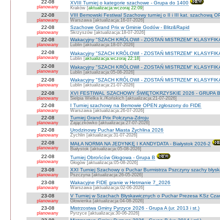
22-08
XVIII Turniej o kategorie szachowe - Grupa do 1400
planowany
Kraków [
aktualizacja:wczoraj 22:09
]
22-08
VIII Bemowski Festiwal Szachowy turniej o II i III kat. szachową 
planowany
Warszawa [aktualizacja:16-07-2026]
22-08
Szachowe Grand Prix w Gminie Godów - Blitz&Rapid
planowany
Skrzyszów [aktualizacja:18-07-2026]
22-08
Wakacyjny "SZACH KRÓLOWI - ZOSTAŃ MISTRZEM" KLASYFIK
planowany
Lublin [aktualizacja:18-07-2026]
22-08
Wakacyjny "SZACH KRÓLOWI - ZOSTAŃ MISTRZEM" KLASYFIK
planowany
Lublin [
aktualizacja:wczoraj 22:18
]
22-08
Wakacyjny "SZACH KRÓLOWI - ZOSTAŃ MISTRZEM" KLASYFI
planowany
Lublin [aktualizacja:05-08-2026]
22-08
Wakacyjny "SZACH KRÓLOWI - ZOSTAŃ MISTRZEM" KLASYFIKA
planowany
Lublin [aktualizacja:21-07-2026]
22-08
XVI FESTIWAL SZACHOWY ŚWIĘTOKRZYSKIE 2026 - GRUPA 
planowany
Sielpia Wielka k./Końskich [aktualizacja:21-07-2026]
22-08
I Turniej szachowy na Bemowie OPEN zgłoszony do FIDE
planowany
Warszawa [aktualizacja:26-07-2026]
22-08
Turniej Grand Prix Połczyna-Zdroju
planowany
Zajączkówko [aktualizacja:27-07-2026]
22-08
Urodzinowy Puchar Miasta Żychlina 2026
planowany
Żychlin [aktualizacja:31-07-2026]
22-08
MAŁA NORMA NA JEDYNKĘ I KANDYDATA - Białystok 2026-2
planowany
Białystok [aktualizacja:05-08-2026]
22-08
Turniej Obrońców Głogowa - Grupa B
planowany
Głogów [aktualizacja:05-08-2026]
23-08
XXI Turniej Szachowy o Puchar Burmistrza Pszczyny szachy błys
planowany
Pszczyna [aktualizacja:26-05-2026]
23-08
Wakacyjne FIDE granie w Hetmanie 7_2026
planowany
Warszawa [aktualizacja:02-06-2026]
23-08
V Turniej w Szachach Błyskawicznych o Puchar Prezesa KSz Cza
planowany
Głowienka [aktualizacja:04-08-2026]
23-08
Mistrzostwa Gminy Pyrzyce 2026 - Grupa A (ur. 2013 i st.)
planowany
Pyrzyce [aktualizacja:30-06-2026]