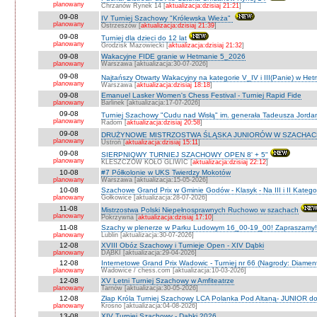
planowany
Chrzanów Rynek 14 [
aktualizacja:dzisiaj 21:21
]
09-08
IV Turniej Szachowy "Królewska Wieża"
planowany
Ostrzeszów [
aktualizacja:dzisiaj 21:39
]
09-08
Turniej dla dzieci do 12 lat
planowany
Grodzisk Mazowiecki [
aktualizacja:dzisiaj 21:32
]
09-08
Wakacyjne FIDE granie w Hetmanie 5_2026
planowany
Warszawa [aktualizacja:30-07-2026]
09-08
Najtańszy Otwarty Wakacyjny na kategorie V_IV i III(Panie) w He
planowany
Warszawa [
aktualizacja:dzisiaj 18:18
]
09-08
Emanuel Lasker Women's Chess Festival - Turniej Rapid Fide
planowany
Barlinek [aktualizacja:17-07-2026]
09-08
Turniej Szachowy "Cudu nad Wisłą" im. generała Tadeusza Jord
planowany
Radom [
aktualizacja:dzisiaj 20:58
]
09-08
DRUŻYNOWE MISTRZOSTWA ŚLĄSKA JUNIORÓW W SZACHACH S
planowany
Ustroń [
aktualizacja:dzisiaj 15:11
]
09-08
SIERPNIOWY TURNIEJ SZACHOWY OPEN 8' + 5"
planowany
KLESZCZÓW KOŁO GLIWIC [
aktualizacja:dzisiaj 22:12
]
10-08
#7 Półkolonie w UKS Twierdzy Mokotów
planowany
Warszawa [aktualizacja:15-05-2026]
10-08
Szachowe Grand Prix w Gminie Godów - Klasyk - Na III i II Katego
planowany
Gołkowice [aktualizacja:28-07-2026]
11-08
Mistrzostwa Polski Niepełnosprawnych Ruchowo w szachach
planowany
Pokrzywna [
aktualizacja:dzisiaj 17:10
]
11-08
Szachy w plenerze w Parku Ludowym 16_00-19_00! Zapraszamy!
planowany
Lublin [aktualizacja:30-07-2026]
12-08
XVIII Obóz Szachowy i Turnieje Open - XIV Dąbki
planowany
DĄBKI [aktualizacja:29-04-2026]
12-08
Internetowe Grand Prix Wadowic - Turniej nr 66 (Nagrody: Diamen
planowany
Wadowice / chess.com [aktualizacja:10-03-2026]
12-08
XV Letni Turniej Szachowy w Amfiteatrze
planowany
Tarnów [aktualizacja:30-05-2026]
12-08
Złap Króla Turniej Szachowy LCA Polanka Pod Altaną- JUNIOR do 
planowany
Krosno [aktualizacja:04-08-2026]
13-08
XIV Turniej Szachowy - Dąbki 2026