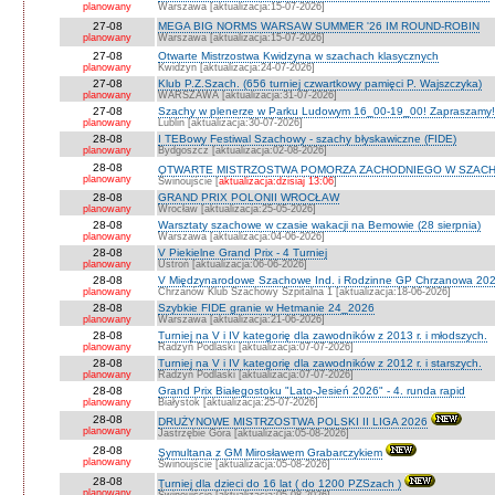
planowany
Warszawa [aktualizacja:15-07-2026]
27-08
MEGA BIG NORMS WARSAW SUMMER '26 IM ROUND-ROBIN
planowany
Warszawa [aktualizacja:15-07-2026]
27-08
Otwarte Mistrzostwa Kwidzyna w szachach klasycznych
planowany
Kwidzyn [aktualizacja:24-07-2026]
27-08
Klub P.Z.Szach. (656 turniej czwartkowy pamięci P. Wajszczyka)
planowany
WARSZAWA [aktualizacja:31-07-2026]
27-08
Szachy w plenerze w Parku Ludowym 16_00-19_00! Zapraszamy!
planowany
Lublin [aktualizacja:30-07-2026]
28-08
I TEBowy Festiwal Szachowy - szachy błyskawiczne (FIDE)
planowany
Bydgoszcz [aktualizacja:02-08-2026]
28-08
OTWARTE MISTRZOSTWA POMORZA ZACHODNIEGO W SZACH
planowany
Świnoujście [
aktualizacja:dzisiaj 13:06
]
28-08
GRAND PRIX POLONII WROCŁAW
planowany
Wrocław [aktualizacja:25-05-2026]
28-08
Warsztaty szachowe w czasie wakacji na Bemowie (28 sierpnia)
planowany
Warszawa [aktualizacja:04-06-2026]
28-08
V Piekielne Grand Prix - 4 Turniej
planowany
Ustroń [aktualizacja:06-06-2026]
28-08
V Międzynarodowe Szachowe Ind. i Rodzinne GP Chrzanowa 202
planowany
Chrzanów Klub Szachowy Szpitalna 1 [aktualizacja:18-06-2026]
28-08
Szybkie FIDE granie w Hetmanie 24_2026
planowany
Warszawa [aktualizacja:21-06-2026]
28-08
Turniej na V i IV kategorię dla zawodników z 2013 r. i młodszych.
planowany
Radzyń Podlaski [aktualizacja:07-07-2026]
28-08
Turniej na V i IV kategorię dla zawodników z 2012 r. i starszych.
planowany
Radzyń Podlaski [aktualizacja:07-07-2026]
28-08
Grand Prix Białegostoku "Lato-Jesień 2026" - 4. runda rapid
planowany
Białystok [aktualizacja:25-07-2026]
28-08
DRUŻYNOWE MISTRZOSTWA POLSKI II LIGA 2026
planowany
Jastrzębie Góra [aktualizacja:05-08-2026]
28-08
Symultana z GM Mirosławem Grabarczykiem
planowany
Świnoujście [aktualizacja:05-08-2026]
28-08
Turniej dla dzieci do 16 lat ( do 1200 PZSzach )
planowany