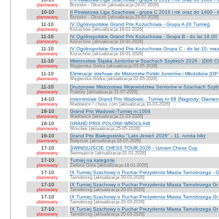
planowany
Brzesko - Okocim [aktualizacja:24-07-2026]
10-10
II Powiatowa Liga Szachowa - grupa C 2016 i mł. oraz do 1400 - t
planowany
Brzesko - Okocim [aktualizacja:24-07-2026]
11-10
IV Ogólnopolskie Grand Prix Kożuchowa - Grupa A (III Turniej)
planowany
Kożuchów [aktualizacja:18-01-2026]
11-10
IV Ogólnopolskie Grand Prix Kożuchowa - Grupa B - do lat 18 (III 
planowany
Kożuchów [aktualizacja:18-01-2026]
11-10
IV Ogólnopolskie Grand Prix Kożuchowa Grupa C - do lat 10; max 
planowany
Kożuchów [aktualizacja:18-01-2026]
11-10
Mistrzostwa Śląska Juniorów w Szachach Szybkich 2026 - (D06 
planowany
Węgierska Górka [aktualizacja:03-05-2026]
11-10
Eliminacje strefowe do Mistrzostw Polski Juniorów i Młodzików (O
planowany
Węgierska Górka [aktualizacja:02-05-2026]
11-10
Drużynowe Mistrzostwa Województwa Seniorów w Szachach Szyb
planowany
Prabuty [aktualizacja:31-07-2026]
14-10
Internetowe Grand Prix Wadowic - Turniej nr 68 (Nagrody: Diamen
planowany
Wadowice / chess.com [aktualizacja:10-03-2026]
16-10
Grand Prix Wadowic-Turniej nr.1004
planowany
Wadowice [aktualizacja:31-03-2026]
16-10
GRAND PRIX POLONII WROCŁAW
planowany
Wrocław [aktualizacja:25-05-2026]
16-10
Grand Prix Białegostoku "Lato-Jesień 2026" - 11. runda blitz
planowany
Białystok [aktualizacja:18-07-2026]
17-10
ŚWINOUJŚCIE CHESS TOUR 2026 - Uznam Chess Cup
planowany
Świnoujście [aktualizacja:01-01-2026]
17-10
Turniej na kategorie
planowany
Zielona Góra [aktualizacja:18-01-2026]
17-10
IX Turniej Szachowy o Puchar Prezydenta Miasta Tarnobrzega - G
planowany
Tarnobrzeg [aktualizacja:20-03-2026]
17-10
IX Turniej Szachowy o Puchar Prezydenta Miasta Tarnobrzega Gr
planowany
Tarnobrzeg [aktualizacja:20-03-2026]
17-10
IX Turniej Szachowy o Puchar Prezydenta Miasta Tarnobrzega Gr
planowany
Tarnobrzeg [aktualizacja:20-03-2026]
17-10
IX Turniej Szachowy o Puchar Prezydenta Miasta Tarnobrzega Gr 
planowany
Tarnobrzeg [aktualizacja:20-03-2026]