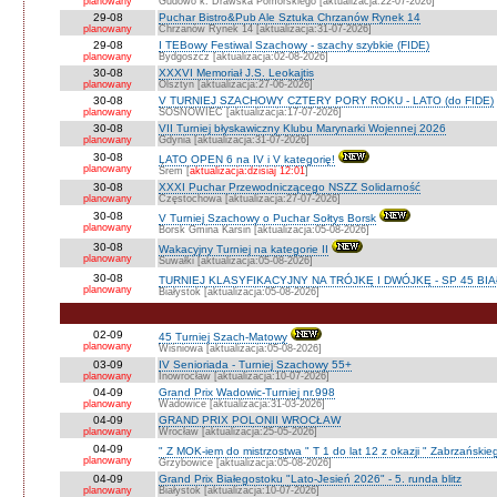
planowany
Gudowo k. Drawska Pomorskiego [aktualizacja:22-07-2026]
29-08
Puchar Bistro&Pub Ale Sztuka Chrzanów Rynek 14
planowany
Chrzanów Rynek 14 [aktualizacja:31-07-2026]
29-08
I TEBowy Festiwal Szachowy - szachy szybkie (FIDE)
planowany
Bydgoszcz [aktualizacja:02-08-2026]
30-08
XXXVI Memoriał J.S. Leokajtis
planowany
Olsztyn [aktualizacja:27-06-2026]
30-08
V TURNIEJ SZACHOWY CZTERY PORY ROKU - LATO (do FIDE)
planowany
SOSNOWIEC [aktualizacja:17-07-2026]
30-08
VII Turniej błyskawiczny Klubu Marynarki Wojennej 2026
planowany
Gdynia [aktualizacja:31-07-2026]
30-08
LATO OPEN 6 na IV i V kategorię!
planowany
Śrem [
aktualizacja:dzisiaj 12:01
]
30-08
XXXI Puchar Przewodniczącego NSZZ Solidarność
planowany
Częstochowa [aktualizacja:27-07-2026]
30-08
V Turniej Szachowy o Puchar Sołtys Borsk
planowany
Borsk Gmina Karsin [aktualizacja:05-08-2026]
30-08
Wakacyjny Turniej na kategorie II
planowany
Suwałki [aktualizacja:05-08-2026]
30-08
TURNIEJ KLASYFIKACYJNY NA TRÓJKĘ I DWÓJKĘ - SP 45 BI
planowany
Białystok [aktualizacja:05-08-2026]
02-09
45 Turniej Szach-Matowy
planowany
Wiśniowa [aktualizacja:05-08-2026]
03-09
IV Senioriada - Turniej Szachowy 55+
planowany
Inowrocław [aktualizacja:10-07-2026]
04-09
Grand Prix Wadowic-Turniej nr.998
planowany
Wadowice [aktualizacja:31-03-2026]
04-09
GRAND PRIX POLONII WROCŁAW
planowany
Wrocław [aktualizacja:25-05-2026]
04-09
" Z MOK-iem do mistrzostwa " T 1 do lat 12 z okazji " Zabrzańskie
planowany
Grzybowice [aktualizacja:05-08-2026]
04-09
Grand Prix Białegostoku "Lato-Jesień 2026" - 5. runda blitz
planowany
Białystok [aktualizacja:10-07-2026]