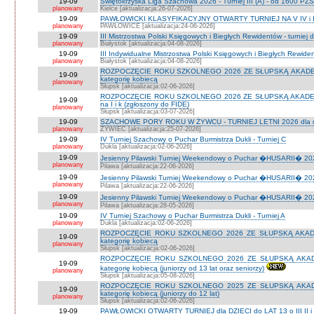
19-09
Świętokrzyska Liga Szachowa 2026 - Turniej III (A) - od 1600 PZ
planowany
Kielce [aktualizacja:26-07-2026]
19-09
PAWŁOWICKI KLASYFIKACYJNY OTWARTY TURNIEJ NA V IV i I
planowany
PAWŁOWICE [aktualizacja:24-06-2026]
19-09
III Mistrzostwa Polski Księgowych i Biegłych Rewidentów - turniej d
planowany
Białystok [aktualizacja:04-08-2026]
19-09
III Indywidualne Mistrzostwa Polski Księgowych i Biegłych Rewid
planowany
Białystok [aktualizacja:04-08-2026]
ROZPOCZĘCIE ROKU SZKOLNEGO 2026 ZE SŁUPSKĄ AKADEMIĄ 
19-09
kategorię kobiecą
planowany
Słupsk [aktualizacja:02-06-2026]
ROZPOCZĘCIE ROKU SZKOLNEGO 2026 ZE SŁUPSKĄ AKADEMIĄ
19-09
na I i k (zgłoszony do FIDE)
planowany
Słupsk [aktualizacja:03-07-2026]
19-09
SZACHOWE PORY ROKU W ŻYWCU - TURNIEJ LETNI 2026 dla dzie
planowany
ŻYWIEC [aktualizacja:25-07-2026]
19-09
IV Turniej Szachowy o Puchar Burmistrza Dukli - Turniej C
planowany
Dukla [aktualizacja:02-06-2026]
19-09
Jesienny Pilawski Turniej Weekendowy o Puchar �HUSARII� 2026
planowany
Pilawa [aktualizacja:22-06-2026]
19-09
Jesienny Pilawski Turniej Weekendowy o Puchar �HUSARII� 2026
planowany
Pilawa [aktualizacja:22-06-2026]
19-09
Jesienny Pilawski Turniej Weekendowy o Puchar �HUSARII� 2026
planowany
Pilawa [aktualizacja:28-05-2026]
19-09
IV Turniej Szachowy o Puchar Burmistrza Dukli - Turniej A
planowany
Dukla [aktualizacja:02-06-2026]
ROZPOCZĘCIE ROKU SZKOLNEGO 2026 ZE SŁUPSKĄ AKADEMI
19-09
kategorię kobiecą
planowany
Słupsk [aktualizacja:02-06-2026]
ROZPOCZĘCIE ROKU SZKOLNEGO 2026 ZE SŁUPSKĄ AKADEMI
19-09
kategorię kobiecą (juniorzy od 13 lat oraz seniorzy)
planowany
Słupsk [aktualizacja:05-08-2026]
ROZPOCZĘCIE ROKU SZKOLNEGO 2025 ZE SŁUPSKĄ AKADEMI
19-09
kategorię kobiecą (juniorzy do 12 lat)
planowany
Słupsk [aktualizacja:02-06-2026]
19-09
PAWŁOWICKI OTWARTY TURNIEJ dla DZIECI do LAT 13 o III II i I