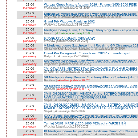
21-09
Warsaw Chess Masters Autumn 2026 - Futures (1650-1950 FIDE)
planowany
Warszawa [aktualizacja:03-08-2026]
24-09
Drużynowe Mistrzostwa Północno-wschodniego Mazowsza Szkół
planowany
WĄSEWO k/Ostrowi Mazowieckiej [aktualizacja:05-08-2026]
25-09
Grand Prix Wadowic-Turniej nr.1002
planowany
Wadowice [aktualizacja:31-03-2026]
25-09
Międzynarodowy Turniej Szachowy Cztery Pory Roku - edycja Jes
planowany
Iwonicz [
aktualizacja:wczoraj 17:50
]
25-09
GRAND PRIX POLONII WROCŁAW
planowany
Wrocław [aktualizacja:25-05-2026]
25-09
V Międzynarodowe Szachowe Ind. i Rodzinne GP Chrzanowa 2026
planowany
Chrzanów Klub Szachowy Szpitalna 1 [aktualizacja:18-06-2026]
25-09
Grand Prix Białegostoku "Lato-Jesień 2026" - 8. runda rapid
planowany
Białystok [aktualizacja:25-07-2026]
26-09
Mistrzostwa Wejherowa Juniorów w Szachach Klasycznych 2026
planowany
Wejherowo [aktualizacja:09-06-2026]
26-09
XVI OTWARTE MISTRZOSTWA SZACHOWE O PUCHAR ŻABIEGO K
planowany
STRUMIEŃ [aktualizacja:25-07-2026]
26-09
VII Międzynarodowy Memoriał Szachowy Alfreda Chrobaka ( do FI
planowany
Racibórz [
aktualizacja:dzisiaj 09:20
]
26-09
VII Międzynarodowy Memoriał Szachowy Alfreda Chrobaka - Junior
planowany
Racibórz [
aktualizacja:dzisiaj 09:17
]
XVIII OGÓLNOPOLSKI MEMORIAŁ im. SOTERO WISMONTA 
26-09
SZACHACH SZYBKICH - zgłoszony do FIDE
planowany
Słupsk [aktualizacja:25-05-2026]
XVIII OGÓLNOPOLSKI MEMORIAŁ im. SOTERO WISMON
26-09
KWALIFIKACYJNY DLA JUNIORÓW DO 14 LAT - kategoria V lub IV 
planowany
Słupsk [aktualizacja:16-05-2026]
26-09
CXXV Turniej Szachowy w Czytelni Naukowej nr 1 im. Janiny Engler
planowany
Warszawa [aktualizacja:07-05-2026]
26-09
Turniej DRUGI KROK (1250-1600 PZSzach) - WRZESIEŃ
planowany
Wrocław [aktualizacja:28-05-2026]
26-09
IX Międzynarodowe Indywidualne i Rodzinne Grand Prix Chess i
planowany
Chrzanów Klub Szachowy Szpitalna 1 [aktualizacja:18-06-2026]