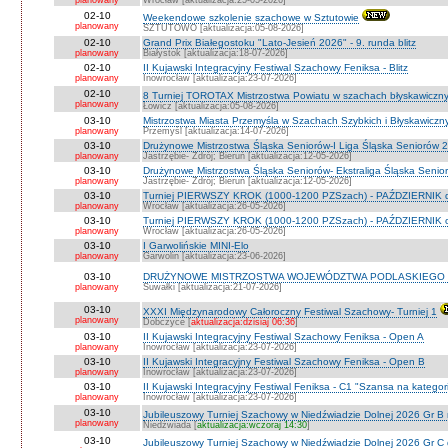
planowany
Wrocław [aktualizacja:25-05-2026]
02-10
Weekendowe szkolenie szachowe w Sztutowie
planowany
SZTUTOWO [aktualizacja:05-08-2026]
02-10
Grand Prix Białegostoku "Lato-Jesień 2026" - 9. runda blitz
planowany
Białystok [aktualizacja:18-07-2026]
02-10
II Kujawski Integracyjny Festiwal Szachowy Feniksa - Blitz
planowany
Inowrocław [aktualizacja:23-07-2026]
02-10
8 Turniej TOROTAX Mistrzostwa Powiatu w szachach błyskawiczn
planowany
Łowicz [aktualizacja:05-08-2026]
03-10
Mistrzostwa Miasta Przemyśla w Szachach Szybkich i Błyskawiczn
planowany
Przemyśl [aktualizacja:14-07-2026]
03-10
Drużynowe Mistrzostwa Śląska Seniorów-I Liga Śląska Seniorów 
planowany
Jastrzębie- Zdrój; Bieruń [aktualizacja:12-05-2026]
03-10
Drużynowe Mistrzostwa Śląska Seniorów- Ekstraliga Śląska Seni
planowany
Jastrzębie- Zdrój; Bieruń [aktualizacja:12-05-2026]
03-10
Turniej PIERWSZY KROK (1000-1200 PZSzach) - PAŹDZIERNIK d
planowany
Wrocław [aktualizacja:26-05-2026]
03-10
Turniej PIERWSZY KROK (1000-1200 PZSzach) - PAŹDZIERNIK o
planowany
Wrocław [aktualizacja:26-05-2026]
03-10
I Garwolińskie MINI-Elo
planowany
Garwolin [aktualizacja:23-06-2026]
03-10
DRUŻYNOWE MISTRZOSTWA WOJEWÓDZTWA PODLASKIEGO 
planowany
Suwałki [aktualizacja:21-07-2026]
03-10
XXXI Międzynarodowy Całoroczny Festiwal Szachowy- Turniej 1
planowany
Dobczyce [
aktualizacja:dzisiaj 06:36
]
03-10
II Kujawski Integracyjny Festiwal Szachowy Feniksa - Open A
planowany
Inowrocław [aktualizacja:23-07-2026]
03-10
II Kujawski Integracyjny Festiwal Szachowy Feniksa - Open B
planowany
Inowrocław [aktualizacja:23-07-2026]
03-10
II Kujawski Integracyjny Festiwal Feniksa - C1 "Szansa na kategor
planowany
Inowrocław [aktualizacja:23-07-2026]
03-10
Jubileuszowy Turniej Szachowy w Niedźwiadzie Dolnej 2026 Gr B
planowany
Niedźwiada [
aktualizacja:wczoraj 14:30
]
03-10
Jubileuszowy Turniej Szachowy w Niedźwiadzie Dolnej 2026 Gr C