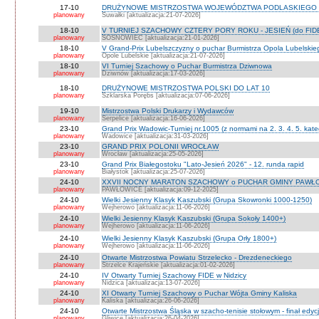
17-10
DRUŻYNOWE MISTRZOSTWA WOJEWÓDZTWA PODLASKIEGO 
planowany
Suwałki [aktualizacja:21-07-2026]
18-10
V TURNIEJ SZACHOWY CZTERY PORY ROKU - JESIEŃ (do FID
planowany
SOSNOWIEC [aktualizacja:21-01-2026]
18-10
V Grand-Prix Lubelszczyzny o puchar Burmistrza Opola Lubelskie
planowany
Opole Lubelskie [aktualizacja:21-07-2026]
18-10
VI Turniej Szachowy o Puchar Burmistrza Dziwnowa
planowany
Dziwnów [aktualizacja:17-03-2026]
18-10
DRUŻYNOWE MISTRZOSTWA POLSKI DO LAT 10
planowany
Szklarska Porębs [aktualizacja:07-06-2026]
19-10
Mistrzostwa Polski Drukarzy i Wydawców
planowany
Serpelice [aktualizacja:16-06-2026]
23-10
Grand Prix Wadowic-Turniej nr.1005 (z normami na 2. 3. 4. 5. kate
planowany
Wadowice [aktualizacja:31-03-2026]
23-10
GRAND PRIX POLONII WROCŁAW
planowany
Wrocław [aktualizacja:25-05-2026]
23-10
Grand Prix Białegostoku "Lato-Jesień 2026" - 12. runda rapid
planowany
Białystok [aktualizacja:25-07-2026]
24-10
XXVII NOCNY MARATON SZACHOWY o PUCHAR GMINY PAWŁOW
planowany
PAWŁOWICE [aktualizacja:09-12-2025]
24-10
Wielki Jesienny Klasyk Kaszubski (Grupa Skowronki 1000-1250)
planowany
Wejherowo [aktualizacja:11-06-2026]
24-10
Wielki Jesienny Klasyk Kaszubski (Grupa Sokoły 1400+)
planowany
Wejherowo [aktualizacja:11-06-2026]
24-10
Wielki Jesienny Klasyk Kaszubski (Grupa Orły 1800+)
planowany
Wejherowo [aktualizacja:11-06-2026]
24-10
Otwarte Mistrzostwa Powiatu Strzelecko - Drezdeneckiego
planowany
Strzelce Krajeńskie [aktualizacja:01-02-2026]
24-10
IV Otwarty Turniej Szachowy FIDE w Nidzicy
planowany
Nidzica [aktualizacja:13-07-2026]
24-10
XI Otwarty Turniej Szachowy o Puchar Wójta Gminy Kaliska
planowany
Kaliska [aktualizacja:26-06-2026]
24-10
Otwarte Mistrzostwa Śląska w szacho-tenisie stołowym - finał edyc
planowany
Gliwice [aktualizacja:26-04-2026]