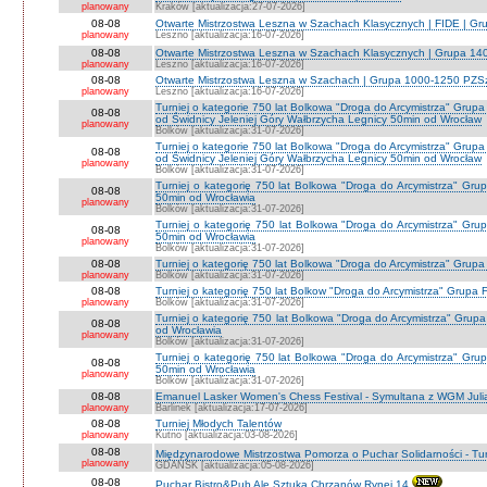
planowany
Kraków [aktualizacja:27-07-2026]
08-08
Otwarte Mistrzostwa Leszna w Szachach Klasycznych | FIDE | G
planowany
Leszno [aktualizacja:16-07-2026]
08-08
Otwarte Mistrzostwa Leszna w Szachach Klasycznych | Grupa 1
planowany
Leszno [aktualizacja:16-07-2026]
08-08
Otwarte Mistrzostwa Leszna w Szachach | Grupa 1000-1250 PZS
planowany
Leszno [aktualizacja:16-07-2026]
Turniej o kategorie 750 lat Bolkowa "Droga do Arcymistrza" G
08-08
od Świdnicy Jeleniej Góry Wałbrzycha Legnicy 50min od Wrocław
planowany
Bolków [aktualizacja:31-07-2026]
Turniej o kategorie 750 lat Bolkowa "Droga do Arcymistrza" G
08-08
od Świdnicy Jeleniej Góry Wałbrzycha Legnicy 50min od Wrocław
planowany
Bolków [aktualizacja:31-07-2026]
Turniej o kategorię 750 lat Bolkowa "Droga do Arcymistrza" Gr
08-08
50min od Wrocławia
planowany
Bolków [aktualizacja:31-07-2026]
Turniej o kategorię 750 lat Bolkowa "Droga do Arcymistrza" Gr
08-08
50min od Wrocławia
planowany
Bolków [aktualizacja:31-07-2026]
08-08
Turniej o kategorię 750 lat Bolkowa "Droga do Arcymistrza" Grup
planowany
Bolków [aktualizacja:31-07-2026]
08-08
Turniej o kategorię 750 lat Bolkow "Droga do Arcymistrza" Grupa F
planowany
Bolków [aktualizacja:31-07-2026]
Turniej o kategorię 750 lat Bolkowa "Droga do Arcymistrza" Gru
08-08
od Wrocławia
planowany
Bolków [aktualizacja:31-07-2026]
Turniej o kategorię 750 lat Bolkowa "Droga do Arcymistrza" Gr
08-08
50min od Wrocławia
planowany
Bolków [aktualizacja:31-07-2026]
08-08
Emanuel Lasker Women's Chess Festival - Symultana z WGM Julią
planowany
Barlinek [aktualizacja:17-07-2026]
08-08
Turniej Młodych Talentów
planowany
Kutno [aktualizacja:03-08-2026]
08-08
Międzynarodowe Mistrzostwa Pomorza o Puchar Solidarności - Tur
planowany
GDAŃSK [aktualizacja:05-08-2026]
08-08
Puchar Bistro&Pub Ale Sztuka Chrzanów Rynej 14