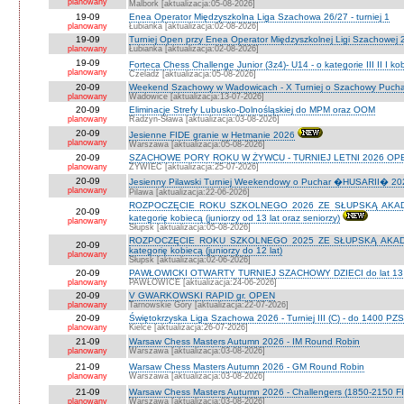
planowany
Malbork [aktualizacja:05-08-2026]
19-09
Enea Operator Międzyszkolna Liga Szachowa 26/27 - turniej 1
planowany
Łubianka [aktualizacja:02-08-2026]
19-09
Turniej Open przy Enea Operator Międzyszkolnej Ligi Szachowej 26
planowany
Łubianka [aktualizacja:02-08-2026]
19-09
Forteca Chess Challenge Junior (3z4)- U14 - o kategorie III II I k
planowany
Czeladź [aktualizacja:05-08-2026]
20-09
Weekend Szachowy w Wadowicach - X Turniej o Szachowy Puchar B
planowany
Wadowice [aktualizacja:13-07-2026]
20-09
Eliminacje Strefy Lubusko-Dolnośląskiej do MPM oraz OOM
planowany
Radzyn-Sława [aktualizacja:03-08-2026]
20-09
Jesienne FIDE granie w Hetmanie 2026
planowany
Warszawa [aktualizacja:05-08-2026]
20-09
SZACHOWE PORY ROKU W ŻYWCU - TURNIEJ LETNI 2026 OPEN
planowany
ŻYWIEC [aktualizacja:25-07-2026]
20-09
Jesienny Pilawski Turniej Weekendowy o Puchar �HUSARII� 2026
planowany
Pilawa [aktualizacja:22-06-2026]
ROZPOCZĘCIE ROKU SZKOLNEGO 2026 ZE SŁUPSKĄ AKADEMI
20-09
kategorię kobiecą (juniorzy od 13 lat oraz seniorzy)
planowany
Słupsk [aktualizacja:05-08-2026]
ROZPOCZĘCIE ROKU SZKOLNEGO 2025 ZE SŁUPSKĄ AKADEMI
20-09
kategorię kobiecą (juniorzy do 12 lat)
planowany
Słupsk [aktualizacja:02-06-2026]
20-09
PAWŁOWICKI OTWARTY TURNIEJ SZACHOWY DZIECI do lat 13 o ka
planowany
PAWŁOWICE [aktualizacja:24-06-2026]
20-09
V GWARKOWSKI RAPID gr. OPEN
planowany
Tarnowskie Góry [aktualizacja:22-07-2026]
20-09
Świętokrzyska Liga Szachowa 2026 - Turniej III (C) - do 1400 PZ
planowany
Kielce [aktualizacja:26-07-2026]
21-09
Warsaw Chess Masters Autumn 2026 - IM Round Robin
planowany
Warszawa [aktualizacja:03-08-2026]
21-09
Warsaw Chess Masters Autumn 2026 - GM Round Robin
planowany
Warszawa [aktualizacja:03-08-2026]
21-09
Warsaw Chess Masters Autumn 2026 - Challengers (1850-2150 F
planowany
Warszawa [aktualizacja:03-08-2026]