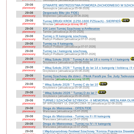
Świnoujście [aktualizacja:05-08-2026]
29-08
OTWARTE MISTRZOSTWA POMORZA ZACHODNIEGO W SZACH
planowany
Świnoujście [aktualizacja:05-08-2026]
29-08
Desperado Blitz (do FIDE)
planowany
Wejherowo [aktualizacja:09-06-2026]
29-08
Turniej DRUGI KROK (1250-1600 PZSzach) - SIERPIEŃ
planowany
Wrocław [
aktualizacja:dzisiaj 08:47
]
29-08
XIX Letni Turniej Szachowy w Amfiteatrze
planowany
Tarnów [aktualizacja:30-05-2026]
29-08
Turniej o III kategorię szachową.
planowany
Radzyń Podlaski [aktualizacja:07-07-2026]
29-08
Turniej na II kategorię.
planowany
Radzyń Podlaski [aktualizacja:07-07-2026]
29-08
Turniej na I kategorię szachową.
planowany
Radzyń Podlaski [aktualizacja:08-07-2026]
29-08
" Witaj Szkoło 2026 " Turniej A do lat 18 o normy K i I kategorię
planowany
Grzybowice [aktualizacja:05-08-2026]
29-08
" Witaj Szkoło 2026 " Turniej B do lat 14 o kategorię I kobiecą i I
planowany
Grzybowice [aktualizacja:05-08-2026]
29-08
Turniej Szachowy dla dzieci - Piknik Parafii pw. Św. Judy Tadeus
planowany
Rzeszów [
aktualizacja:wczoraj 10:05
]
29-08
" Witaj Szkoło 2026 " Turniej C do lat 10
planowany
Grzybowice [aktualizacja:05-08-2026]
29-08
" Witaj Szkołoi 2026 " Turniej D do lat 7
planowany
Grzybowice [aktualizacja:05-08-2026]
29-08
TURNIEJ SZACHÓW SZYBKICH - II MEMORIAŁ WIESŁAWA OLI
planowany
SP WRONIAWY UL DWORCOWA 33 [aktualizacja:02-08-2026]
29-08
Droga do Mistrzostwa - OPEN FIDE
planowany
Warszawa [aktualizacja:15-07-2026]
29-08
Droga do Mistrzostwa - Turniej na II i III kategorię
planowany
Warszawa [aktualizacja:15-07-2026]
29-08
Droga do Mistrzostwa - Turniej na IV i V kategorię
planowany
Warszawa [aktualizacja:15-07-2026]
29-08
I Międzynarodowy Festiwal Szachowy "Korona Pojezierza Drawski