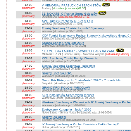
MORAWICA 24 (Gmina Liszki) - Świetlica wiejska [
aktualizacja:dzisiaj 0
12-09
V MEMORIAŁ PRABUCKICH SZACHISTÓW
planowany
Prabuty [
aktualizacja:wczoraj 08:30
]
13-09
61. MOKATE_O Puchar Gminy Goleszów
planowany
GOLESZÓW [
aktualizacja:dzisiaj 07:12
]
13-09
XVIII Turniej Szachowy o Puchar Lata
planowany
Wiśniew [aktualizacja:30-01-2026]
13-09
Turniej Szachowy "Z wisienką w tle" B juniorzy
planowany
Wiśniew [aktualizacja:30-01-2026]
13-09
XXV Turniej Szachowy o Puchar Starosty Krakowskiego Grupa C d
planowany
Zabierzów [aktualizacja:27-07-2026]
13-09
Szansa Chess Open Blitz 2026
planowany
Warszawa [aktualizacja:07-07-2026]
13-09
" TURNIEJ dla LAURKI " - ZAWODY CHARYTATYWNE
planowany
MORAWICA 24 ( Gmina Liszki) - Świetlica Wiejska [
aktualizacja:dzisiaj 
13-09
XXIII Szachowy Turniej Pamięci Września
planowany
Wieluń [aktualizacja:31-07-2026]
17-09
Śląska Akademia Szachowa - szkolenie
planowany
Ustroń [aktualizacja:28-06-2026]
18-09
Szachy Fischera nr.65
planowany
Wadowice [aktualizacja:31-03-2026]
18-09
Grand Prix Białegostoku "Lato-Jesień 2026" - 7. runda blitz
planowany
Białystok [aktualizacja:18-07-2026]
18-09
GRAND PRIX POLONII WROCŁAW
planowany
Wrocław [aktualizacja:25-05-2026]
18-09
Kurs Instruktorów Szachowych (online)
planowany
Warszawa (online) [aktualizacja:30-05-2026]
19-09
Weekend Szachowy w Wadowicach IX Turniej Szachowy o Puchar S
planowany
Wadowice [aktualizacja:13-07-2026]
19-09
Zdobywamy Kategorie - Jesień 2026
planowany
Nowe Żabno - Gmina Nowa Sól [aktualizacja:18-01-2026]
19-09
Szachy Dla Dzieci
planowany
Strzelce Krajeńskie [aktualizacja:01-02-2026]
19-09
IV Turniej Szachowy o Puchar Burmistrza Dukli - Turniej B
planowany
Dukla [aktualizacja:02-06-2026]