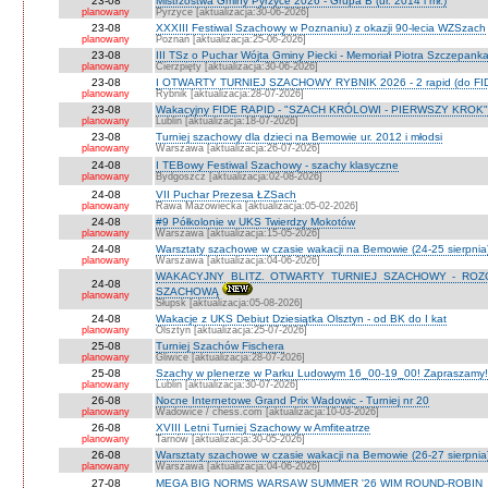
23-08
Mistrzostwa Gminy Pyrzyce 2026 - Grupa B (ur. 2014 i mł.)
planowany
Pyrzyce [aktualizacja:30-06-2026]
23-08
XXXIII Festiwal Szachowy w Poznaniu) z okazji 90-lecia WZSzach
planowany
Poznań [aktualizacja:25-06-2026]
23-08
III TSz o Puchar Wójta Gminy Piecki - Memoriał Piotra Szczepan
planowany
Cierzpięty [aktualizacja:30-06-2026]
23-08
I OTWARTY TURNIEJ SZACHOWY RYBNIK 2026 - 2 rapid (do FI
planowany
Rybnik [aktualizacja:28-07-2026]
23-08
Wakacyjny FIDE RAPID - "SZACH KRÓLOWI - PIERWSZY KROK" O
planowany
Lublin [aktualizacja:18-07-2026]
23-08
Turniej szachowy dla dzieci na Bemowie ur. 2012 i młodsi
planowany
Warszawa [aktualizacja:26-07-2026]
24-08
I TEBowy Festiwal Szachowy - szachy klasyczne
planowany
Bydgoszcz [aktualizacja:02-08-2026]
24-08
VII Puchar Prezesa ŁZSach
planowany
Rawa Mazowiecka [aktualizacja:05-02-2026]
24-08
#9 Półkolonie w UKS Twierdzy Mokotów
planowany
Warszawa [aktualizacja:15-05-2026]
24-08
Warsztaty szachowe w czasie wakacji na Bemowie (24-25 sierpnia
planowany
Warszawa [aktualizacja:04-06-2026]
WAKACYJNY BLITZ. OTWARTY TURNIEJ SZACHOWY - RO
24-08
SZACHOWĄ
planowany
Słupsk [aktualizacja:05-08-2026]
24-08
Wakacje z UKS Debiut Dziesiątka Olsztyn - od BK do I kat
planowany
Olsztyn [aktualizacja:25-07-2026]
25-08
Turniej Szachów Fischera
planowany
Gliwice [aktualizacja:28-07-2026]
25-08
Szachy w plenerze w Parku Ludowym 16_00-19_00! Zapraszamy!
planowany
Lublin [aktualizacja:30-07-2026]
26-08
Nocne Internetowe Grand Prix Wadowic - Turniej nr 20
planowany
Wadowice / chess.com [aktualizacja:10-03-2026]
26-08
XVIII Letni Turniej Szachowy w Amfiteatrze
planowany
Tarnów [aktualizacja:30-05-2026]
26-08
Warsztaty szachowe w czasie wakacji na Bemowie (26-27 sierpnia
planowany
Warszawa [aktualizacja:04-06-2026]
27-08
MEGA BIG NORMS WARSAW SUMMER '26 WIM ROUND-ROBIN