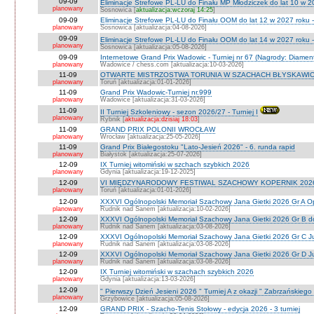
09-09
Eliminacje Strefowe PL-LU do Finału MP Młodziczek do lat 10 w 2
planowany
Sosnowica [
aktualizacja:wczoraj 14:25
]
09-09
Eliminacje Strefowe PL-LU do Finału OOM do lat 12 w 2027 roku 
planowany
Sosnowica [aktualizacja:04-08-2026]
09-09
Eliminacje Strefowe PL-LU do Finału OOM do lat 14 w 2027 roku 
planowany
Sosnowica [aktualizacja:05-08-2026]
09-09
Internetowe Grand Prix Wadowic - Turniej nr 67 (Nagrody: Diamen
planowany
Wadowice / chess.com [aktualizacja:10-03-2026]
11-09
OTWARTE MISTRZOSTWA TORUNIA W SZACHACH BŁYSKAWIC
planowany
Toruń [aktualizacja:01-01-2026]
11-09
Grand Prix Wadowic-Turniej nr.999
planowany
Wadowice [aktualizacja:31-03-2026]
11-09
II Turniej Szkoleniowy - sezon 2026/27 - Turniej I
planowany
Rybnik [
aktualizacja:dzisiaj 18:03
]
11-09
GRAND PRIX POLONII WROCŁAW
planowany
Wrocław [aktualizacja:25-05-2026]
11-09
Grand Prix Białegostoku "Lato-Jesień 2026" - 6. runda rapid
planowany
Białystok [aktualizacja:25-07-2026]
12-09
IX Turniej witomiński w szchach szybkich 2026
planowany
Gdynia [aktualizacja:19-12-2025]
12-09
VI MIĘDZYNARODOWY FESTIWAL SZACHOWY KOPERNIK 202
planowany
Toruń [aktualizacja:01-01-2026]
12-09
XXXVI Ogólnopolski Memoriał Szachowy Jana Gietki 2026 Gr A 
planowany
Rudnik nad Sanem [aktualizacja:10-02-2026]
12-09
XXXVI Ogólnopolski Memoriał Szachowy Jana Gietki 2026 Gr B 
planowany
Rudnik nad Sanem [aktualizacja:03-08-2026]
12-09
XXXVI Ogólnopolski Memoriał Szachowy Jana Gietki 2026 Gr C Ju
planowany
Rudnik nad Sanem [aktualizacja:03-08-2026]
12-09
XXXVI Ogólnopolski Memoriał Szachowy Jana Gietki 2026 Gr D Jun.
planowany
Rudnik nad Sanem [aktualizacja:03-08-2026]
12-09
IX Turniej witomiński w szachach szybkich 2026
planowany
Gdynia [aktualizacja:13-03-2026]
12-09
" Pierwszy Dzień Jesieni 2026 " Turniej A z okazji " Zabrzańskiego
planowany
Grzybowice [aktualizacja:05-08-2026]
12-09
GRAND PRIX - Szacho-Tenis Stołowy - edycja 2026 - 3 turniej