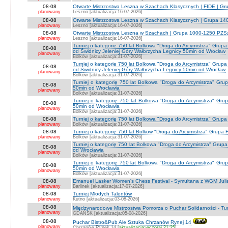
08-08
Otwarte Mistrzostwa Leszna w Szachach Klasycznych | FIDE | G
planowany
Leszno [aktualizacja:16-07-2026]
08-08
Otwarte Mistrzostwa Leszna w Szachach Klasycznych | Grupa 1
planowany
Leszno [aktualizacja:16-07-2026]
08-08
Otwarte Mistrzostwa Leszna w Szachach | Grupa 1000-1250 PZS
planowany
Leszno [aktualizacja:16-07-2026]
Turniej o kategorie 750 lat Bolkowa "Droga do Arcymistrza" G
08-08
od Świdnicy Jeleniej Góry Wałbrzycha Legnicy 50min od Wrocław
planowany
Bolków [aktualizacja:31-07-2026]
Turniej o kategorie 750 lat Bolkowa "Droga do Arcymistrza" G
08-08
od Świdnicy Jeleniej Góry Wałbrzycha Legnicy 50min od Wrocław
planowany
Bolków [aktualizacja:31-07-2026]
Turniej o kategorię 750 lat Bolkowa "Droga do Arcymistrza" Gr
08-08
50min od Wrocławia
planowany
Bolków [aktualizacja:31-07-2026]
Turniej o kategorię 750 lat Bolkowa "Droga do Arcymistrza" Gr
08-08
50min od Wrocławia
planowany
Bolków [aktualizacja:31-07-2026]
08-08
Turniej o kategorię 750 lat Bolkowa "Droga do Arcymistrza" Grup
planowany
Bolków [aktualizacja:31-07-2026]
08-08
Turniej o kategorię 750 lat Bolkow "Droga do Arcymistrza" Grupa F
planowany
Bolków [aktualizacja:31-07-2026]
Turniej o kategorię 750 lat Bolkowa "Droga do Arcymistrza" Gru
08-08
od Wrocławia
planowany
Bolków [aktualizacja:31-07-2026]
Turniej o kategorię 750 lat Bolkowa "Droga do Arcymistrza" Gr
08-08
50min od Wrocławia
planowany
Bolków [aktualizacja:31-07-2026]
08-08
Emanuel Lasker Women's Chess Festival - Symultana z WGM Julią
planowany
Barlinek [aktualizacja:17-07-2026]
08-08
Turniej Młodych Talentów
planowany
Kutno [aktualizacja:03-08-2026]
08-08
Międzynarodowe Mistrzostwa Pomorza o Puchar Solidarności - Tur
planowany
GDAŃSK [aktualizacja:05-08-2026]
08-08
Puchar Bistro&Pub Ale Sztuka Chrzanów Rynej 14
planowany
Chrzanów Rynek 14 [
aktualizacja:wczoraj 21:25
]