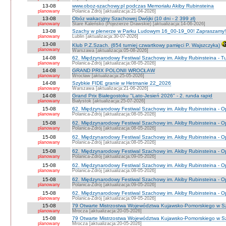
13-08
www.oboz-szachowy.pl podczas Memoriału Akiby Rubinsteina
planowany
Polanica Zdrój [aktualizacja:21-04-2026]
13-08
Obóz wakacyjny Szachowej Dwójki (10 dni - 2 399 zł)
planowany
Stare Kaleńsko (Pojezierze Drawskie) [aktualizacja:14-06-2026]
13-08
Szachy w plenerze w Parku Ludowym 16_00-19_00! Zapraszamy!
planowany
Lublin [aktualizacja:30-07-2026]
13-08
Klub P.Z.Szach. (654 turniej czwartkowy pamięci P. Wajszczyka)
planowany
Warszawa [aktualizacja:05-08-2026]
14-08
62. Międzynarodowy Festiwal Szachowy im. Akiby Rubinsteina - Tu
planowany
Polanica-Zdrój [aktualizacja:08-05-2026]
14-08
GRAND PRIX POLONII WROCŁAW
planowany
Wrocław [aktualizacja:25-05-2026]
14-08
Szybkie FIDE granie w Hetmanie 22_2026
planowany
Warszawa [aktualizacja:21-06-2026]
14-08
Grand Prix Białegostoku "Lato-Jesień 2026" - 2. runda rapid
planowany
Białystok [aktualizacja:25-07-2026]
15-08
62. Międzynarodowy Festiwal Szachowy im. Akiby Rubinsteina - O
planowany
Polanica-Zdrój [aktualizacja:08-05-2026]
15-08
62. Międzynarodowy Festiwal Szachowy im. Akiby Rubinsteina - 
planowany
Polanica-Zdrój [aktualizacja:08-05-2026]
15-08
62. Międzynarodowy Festiwal Szachowy im. Akiby Rubinsteina - O
planowany
Polanica-Zdrój [aktualizacja:08-05-2026]
15-08
62. Międzynarodowy Festiwal Szachowy im. Akiby Rubinsteina - O
planowany
Polanica-Zdrój [aktualizacja:09-05-2026]
15-08
62. Międzynarodowy Festiwal Szachowy im. Akiby Rubinsteina - O
planowany
Polanica-Zdrój [aktualizacja:08-05-2026]
15-08
62. Międzynarodowy Festiwal Szachowy im. Akiby Rubinsteina - 
planowany
Polanica-Zdrój [aktualizacja:09-05-2026]
15-08
62. Międzynarodowy Festiwal Szachowy im. Akiby Rubinsteina - 
planowany
Polanica-Zdrój [aktualizacja:09-05-2026]
15-08
79 Otwarte Mistrzostwa Województwa Kujawsko-Pomorskiego w S
planowany
Mrocza [aktualizacja:20-05-2026]
15-08
79 Otwarte Mistrzostwa Województwa Kujawsko-Pomorskiego w 
planowany
Mrocza [aktualizacja:20-05-2026]