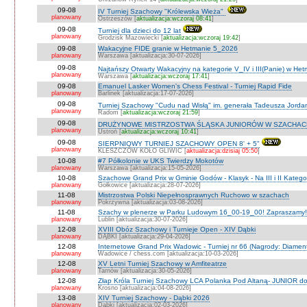
09-08
IV Turniej Szachowy "Królewska Wieża"
planowany
Ostrzeszów [
aktualizacja:wczoraj 08:41
]
09-08
Turniej dla dzieci do 12 lat
planowany
Grodzisk Mazowiecki [
aktualizacja:wczoraj 19:42
]
09-08
Wakacyjne FIDE granie w Hetmanie 5_2026
planowany
Warszawa [aktualizacja:30-07-2026]
09-08
Najtańszy Otwarty Wakacyjny na kategorie V_IV i III(Panie) w He
planowany
Warszawa [
aktualizacja:wczoraj 17:41
]
09-08
Emanuel Lasker Women's Chess Festival - Turniej Rapid Fide
planowany
Barlinek [aktualizacja:17-07-2026]
09-08
Turniej Szachowy "Cudu nad Wisłą" im. generała Tadeusza Jord
planowany
Radom [
aktualizacja:wczoraj 21:59
]
09-08
DRUŻYNOWE MISTRZOSTWA ŚLĄSKA JUNIORÓW W SZACHACH S
planowany
Ustroń [
aktualizacja:wczoraj 10:41
]
09-08
SIERPNIOWY TURNIEJ SZACHOWY OPEN 8' + 5"
planowany
KLESZCZÓW KOŁO GLIWIC [
aktualizacja:dzisiaj 05:50
]
10-08
#7 Półkolonie w UKS Twierdzy Mokotów
planowany
Warszawa [aktualizacja:15-05-2026]
10-08
Szachowe Grand Prix w Gminie Godów - Klasyk - Na III i II Katego
planowany
Gołkowice [aktualizacja:28-07-2026]
11-08
Mistrzostwa Polski Niepełnosprawnych Ruchowo w szachach
planowany
Pokrzywna [aktualizacja:03-08-2026]
11-08
Szachy w plenerze w Parku Ludowym 16_00-19_00! Zapraszamy!
planowany
Lublin [aktualizacja:30-07-2026]
12-08
XVIII Obóz Szachowy i Turnieje Open - XIV Dąbki
planowany
DĄBKI [aktualizacja:29-04-2026]
12-08
Internetowe Grand Prix Wadowic - Turniej nr 66 (Nagrody: Diamen
planowany
Wadowice / chess.com [aktualizacja:10-03-2026]
12-08
XV Letni Turniej Szachowy w Amfiteatrze
planowany
Tarnów [aktualizacja:30-05-2026]
12-08
Złap Króla Turniej Szachowy LCA Polanka Pod Altaną- JUNIOR do 
planowany
Krosno [aktualizacja:04-08-2026]
13-08
XIV Turniej Szachowy - Dąbki 2026
planowany
Dąbki [aktualizacja:02-03-2026]