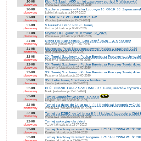
20-08
Klub P.Z.Szach. (655 turniej czwartkowy pamięci P. Wajszczyka)
planowany
Warszawa [aktualizacja:22-07-2026]
20-08
Szachy w plenerze w Parku Ludowym 16_00-19_00! Zapraszamy!
planowany
Lublin [aktualizacja:30-07-2026]
21-08
GRAND PRIX POLONII WROCŁAW
planowany
Wrocław [aktualizacja:25-05-2026]
21-08
V Piekielne Grand Prix - 3 Turniej
planowany
Ustroń [aktualizacja:06-06-2026]
21-08
Szybkie FIDE granie w Hetmanie 23_2026
planowany
Warszawa [aktualizacja:21-06-2026]
21-08
Grand Prix Białegostoku "Lato-Jesień 2026" - 3. runda blitz
planowany
Białystok [aktualizacja:10-07-2026]
21-08
Mistrzostwa Polski Niepełnosprawnych Kobiet w szachach 2026
planowany
Brok [aktualizacja:11-07-2026]
22-08
XXI Turniej Szachowy o Puchar Burmistrza Pszczyny szachy szyb
planowany
Pszczyna [aktualizacja:26-05-2026]
22-08
XXI Turniej Szachowy o Puchar Burmistrza Pszczyny Turniej dzieci
planowany
Pszczyna [aktualizacja:26-05-2026]
22-08
XXI Turniej Szachowy o Puchar Burmistrza Pszczyny Turniej dzieci
planowany
Pszczyna [aktualizacja:26-05-2026]
22-08
XVII Letni Turniej Szachowy w Amfiteatrze
planowany
Tarnów [aktualizacja:30-05-2026]
22-08
POŻEGNANIE LATA Z SZACHAMI - XX Turniej szachów szybkich 
planowany
Marki [aktualizacja:15-07-2026]
22-08
Turniej Obrońców Głogowa - Grupa A
planowany
Głogów [aktualizacja:05-08-2026]
22-08
Turniej dla dzieci do 14 lat na III (III i II kobiecą) kategorię w Chi
planowany
Warszawa [aktualizacja:04-08-2026]
22-08
Turniej dla DZIECI do 14 lat na II (II i I kobiecą) kategorię w Chil
planowany
Warszawa [aktualizacja:05-08-2026]
22-08
Turniej wakacyjny dla dzieci
planowany
Tczew [aktualizacja:02-07-2026]
22-08
Turniej Szachowy w ramach Programu LZS "AKTYWNA WIEŚ" 202
planowany
Kamień [aktualizacja:29-07-2026]
22-08
Turniej Szachowy w ramach Programu LZS "AKTYWNA WIEŚ" 202
planowany
Kamień [aktualizacja:29-07-2026]