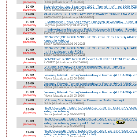
planowany
Dukla [aktualizacja:02-06-2026]
19-09
Świętokrzyska Liga Szachowa 2026 - Turniej III (A) - od 1600 PZ
planowany
Kielce [aktualizacja:26-07-2026]
19-09
PAWŁOWICKI KLASYFIKACYJNY OTWARTY TURNIEJ NA V IV i I
planowany
PAWŁOWICE [aktualizacja:24-06-2026]
19-09
III Mistrzostwa Polski Księgowych i Biegłych Rewidentów - turniej d
planowany
Białystok [aktualizacja:04-08-2026]
19-09
III Indywidualne Mistrzostwa Polski Księgowych i Biegłych Rewid
planowany
Białystok [aktualizacja:04-08-2026]
ROZPOCZĘCIE ROKU SZKOLNEGO 2026 ZE SŁUPSKĄ AKADEMIĄ 
19-09
kategorię kobiecą
planowany
Słupsk [aktualizacja:02-06-2026]
ROZPOCZĘCIE ROKU SZKOLNEGO 2026 ZE SŁUPSKĄ AKADEMIĄ
19-09
na I i k (zgłoszony do FIDE)
planowany
Słupsk [aktualizacja:03-07-2026]
19-09
SZACHOWE PORY ROKU W ŻYWCU - TURNIEJ LETNI 2026 dla dzie
planowany
ŻYWIEC [aktualizacja:25-07-2026]
19-09
IV Turniej Szachowy o Puchar Burmistrza Dukli - Turniej C
planowany
Dukla [aktualizacja:02-06-2026]
19-09
Jesienny Pilawski Turniej Weekendowy o Puchar �HUSARII� 2026
planowany
Pilawa [aktualizacja:22-06-2026]
19-09
Jesienny Pilawski Turniej Weekendowy o Puchar �HUSARII� 2026
planowany
Pilawa [aktualizacja:22-06-2026]
19-09
Jesienny Pilawski Turniej Weekendowy o Puchar �HUSARII� 2026
planowany
Pilawa [aktualizacja:28-05-2026]
19-09
IV Turniej Szachowy o Puchar Burmistrza Dukli - Turniej A
planowany
Dukla [aktualizacja:02-06-2026]
ROZPOCZĘCIE ROKU SZKOLNEGO 2026 ZE SŁUPSKĄ AKADEMI
19-09
kategorię kobiecą
planowany
Słupsk [aktualizacja:02-06-2026]
ROZPOCZĘCIE ROKU SZKOLNEGO 2026 ZE SŁUPSKĄ AKADEMI
19-09
kategorię kobiecą (juniorzy od 13 lat oraz seniorzy)
planowany
Słupsk [aktualizacja:05-08-2026]
ROZPOCZĘCIE ROKU SZKOLNEGO 2025 ZE SŁUPSKĄ AKADEMI
19-09
kategorię kobiecą (juniorzy do 12 lat)
planowany