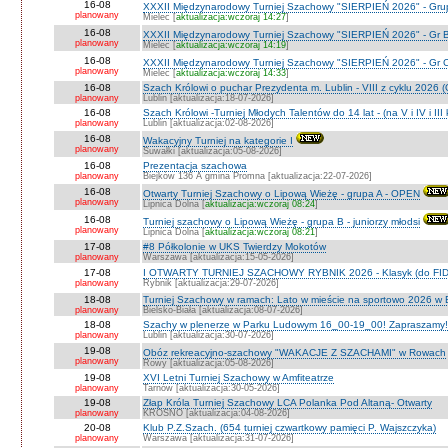
16-08
XXXII Międzynarodowy Turniej Szachowy "SIERPIEŃ 2026" - Grup
planowany
Mielec [
aktualizacja:wczoraj 14:27
]
16-08
XXXII Międzynarodowy Turniej Szachowy "SIERPIEŃ 2026" - Gr B
planowany
Mielec [
aktualizacja:wczoraj 14:19
]
16-08
XXXII Międzynarodowy Turniej Szachowy "SIERPIEŃ 2026" - Gr C J
planowany
Mielec [
aktualizacja:wczoraj 14:33
]
16-08
Szach Królowi o puchar Prezydenta m. Lublin - VIII z cyklu 2026
planowany
Lublin [aktualizacja:18-07-2026]
16-08
Szach Królowi -Turniej Młodych Talentów do 14 lat - (na V i IV i III
planowany
Lublin [aktualizacja:02-08-2026]
16-08
Wakacyjny Turniej na kategorie I
planowany
Suwałki [aktualizacja:05-08-2026]
16-08
Prezentacja szachowa
planowany
Biejków 136 A gmina Promna [aktualizacja:22-07-2026]
16-08
Otwarty Turniej Szachowy o Lipową Wieżę - grupa A - OPEN
planowany
Lipnica Dolna [
aktualizacja:wczoraj 08:24
]
16-08
Turniej szachowy o Lipową Wieżę - grupa B - juniorzy młodsi
planowany
Lipnica Dolna [
aktualizacja:wczoraj 08:21
]
17-08
#8 Półkolonie w UKS Twierdzy Mokotów
planowany
Warszawa [aktualizacja:15-05-2026]
17-08
I OTWARTY TURNIEJ SZACHOWY RYBNIK 2026 - Klasyk (do FID
planowany
Rybnik [aktualizacja:29-07-2026]
18-08
Turniej Szachowy w ramach: Lato w mieście na sportowo 2026 w Bie
planowany
Bielsko-Biała [aktualizacja:08-07-2026]
18-08
Szachy w plenerze w Parku Ludowym 16_00-19_00! Zapraszamy!
planowany
Lublin [aktualizacja:30-07-2026]
19-08
Obóz rekreacyjno-szachowy "WAKACJE Z SZACHAMI" w Rowach
planowany
Rowy [aktualizacja:05-08-2026]
19-08
XVI Letni Turniej Szachowy w Amfiteatrze
planowany
Tarnów [aktualizacja:30-05-2026]
19-08
Złap Króla Turniej Szachowy LCA Polanka Pod Altaną- Otwarty
planowany
KROSNO [aktualizacja:04-08-2026]
20-08
Klub P.Z.Szach. (654 turniej czwartkowy pamięci P. Wajszczyka)
planowany
Warszawa [aktualizacja:31-07-2026]