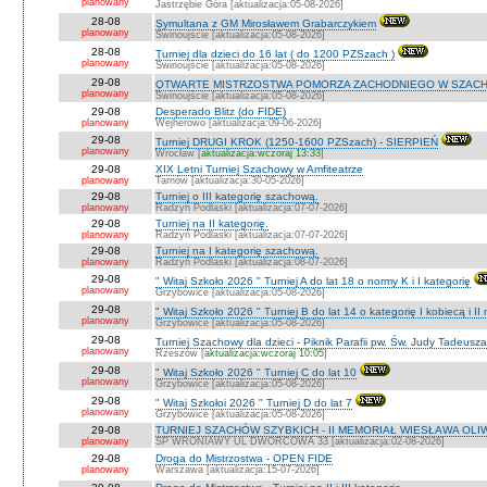
planowany
Jastrzębie Góra [aktualizacja:05-08-2026]
28-08
Symultana z GM Mirosławem Grabarczykiem
planowany
Świnoujście [aktualizacja:05-08-2026]
28-08
Turniej dla dzieci do 16 lat ( do 1200 PZSzach )
planowany
Świnoujście [aktualizacja:05-08-2026]
29-08
OTWARTE MISTRZOSTWA POMORZA ZACHODNIEGO W SZACH
planowany
Świnoujście [aktualizacja:05-08-2026]
29-08
Desperado Blitz (do FIDE)
planowany
Wejherowo [aktualizacja:09-06-2026]
29-08
Turniej DRUGI KROK (1250-1600 PZSzach) - SIERPIEŃ
planowany
Wrocław [
aktualizacja:wczoraj 13:33
]
29-08
XIX Letni Turniej Szachowy w Amfiteatrze
planowany
Tarnów [aktualizacja:30-05-2026]
29-08
Turniej o III kategorię szachową.
planowany
Radzyń Podlaski [aktualizacja:07-07-2026]
29-08
Turniej na II kategorię.
planowany
Radzyń Podlaski [aktualizacja:07-07-2026]
29-08
Turniej na I kategorię szachową.
planowany
Radzyń Podlaski [aktualizacja:08-07-2026]
29-08
" Witaj Szkoło 2026 " Turniej A do lat 18 o normy K i I kategorię
planowany
Grzybowice [aktualizacja:05-08-2026]
29-08
" Witaj Szkoło 2026 " Turniej B do lat 14 o kategorię I kobiecą i I
planowany
Grzybowice [aktualizacja:05-08-2026]
29-08
Turniej Szachowy dla dzieci - Piknik Parafii pw. Św. Judy Tadeus
planowany
Rzeszów [
aktualizacja:wczoraj 10:05
]
29-08
" Witaj Szkoło 2026 " Turniej C do lat 10
planowany
Grzybowice [aktualizacja:05-08-2026]
29-08
" Witaj Szkołoi 2026 " Turniej D do lat 7
planowany
Grzybowice [aktualizacja:05-08-2026]
29-08
TURNIEJ SZACHÓW SZYBKICH - II MEMORIAŁ WIESŁAWA OLI
planowany
SP WRONIAWY UL DWORCOWA 33 [aktualizacja:02-08-2026]
29-08
Droga do Mistrzostwa - OPEN FIDE
planowany
Warszawa [aktualizacja:15-07-2026]