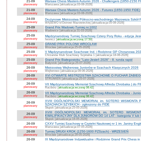
21-09
Warsaw Chess Masters Autumn 2026 - Challengers (1850-2150 F
planowany
Warszawa [aktualizacja:03-08-2026]
21-09
Warsaw Chess Masters Autumn 2026 - Futures (1650-1950 FIDE)
planowany
Warszawa [aktualizacja:03-08-2026]
24-09
Drużynowe Mistrzostwa Północno-wschodniego Mazowsza Szkół
planowany
WĄSEWO k/Ostrowi Mazowieckiej [aktualizacja:05-08-2026]
25-09
Grand Prix Wadowic-Turniej nr.1002
planowany
Wadowice [aktualizacja:31-03-2026]
25-09
Międzynarodowy Turniej Szachowy Cztery Pory Roku - edycja Jes
planowany
Iwonicz [
aktualizacja:wczoraj 17:50
]
25-09
GRAND PRIX POLONII WROCŁAW
planowany
Wrocław [aktualizacja:25-05-2026]
25-09
V Międzynarodowe Szachowe Ind. i Rodzinne GP Chrzanowa 2026
planowany
Chrzanów Klub Szachowy Szpitalna 1 [aktualizacja:18-06-2026]
25-09
Grand Prix Białegostoku "Lato-Jesień 2026" - 8. runda rapid
planowany
Białystok [aktualizacja:25-07-2026]
26-09
Mistrzostwa Wejherowa Juniorów w Szachach Klasycznych 2026
planowany
Wejherowo [aktualizacja:09-06-2026]
26-09
XVI OTWARTE MISTRZOSTWA SZACHOWE O PUCHAR ŻABIEGO K
planowany
STRUMIEŃ [aktualizacja:25-07-2026]
26-09
VII Międzynarodowy Memoriał Szachowy Alfreda Chrobaka ( do FI
planowany
Racibórz [
aktualizacja:wczoraj 08:42
]
26-09
VII Międzynarodowy Memoriał Szachowy Alfreda Chrobaka - Junior
planowany
Racibórz [
aktualizacja:wczoraj 08:42
]
XVIII OGÓLNOPOLSKI MEMORIAŁ im. SOTERO WISMONTA 
26-09
SZACHACH SZYBKICH - zgłoszony do FIDE
planowany
Słupsk [aktualizacja:25-05-2026]
XVIII OGÓLNOPOLSKI MEMORIAŁ im. SOTERO WISMON
26-09
KWALIFIKACYJNY DLA JUNIORÓW DO 14 LAT - kategoria V lub IV 
planowany
Słupsk [aktualizacja:16-05-2026]
26-09
CXXV Turniej Szachowy w Czytelni Naukowej nr 1 im. Janiny Engler
planowany
Warszawa [aktualizacja:07-05-2026]
26-09
Turniej DRUGI KROK (1250-1600 PZSzach) - WRZESIEŃ
planowany
Wrocław [aktualizacja:28-05-2026]
26-09
IX Międzynarodowe Indywidualne i Rodzinne Grand Prix Chess i