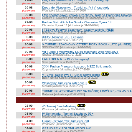
29-08
Droga do Mistrzostwa - Turniej na II i III kategorię
planowany
Warszawa [aktualizacja:15-07-2026]
29-08
Droga do Mistrzostwa - Turniej na IV i V kategorię
planowany
Warszawa [aktualizacja:15-07-2026]
29-08
I Międzynarodowy Festiwal Szachowy "Korona Pojezierza Drawski
planowany
Gudowo k. Drawska Pomorskiego [aktualizacja:22-07-2026]
29-08
Puchar Bistro&Pub Ale Sztuka Chrzanów Rynek 14
planowany
Chrzanów Rynek 14 [aktualizacja:31-07-2026]
29-08
I TEBowy Festiwal Szachowy - szachy szybkie (FIDE)
planowany
Bydgoszcz [aktualizacja:02-08-2026]
30-08
XXXVI Memoriał J.S. Leokajtis
planowany
Olsztyn [aktualizacja:27-06-2026]
30-08
V TURNIEJ SZACHOWY CZTERY PORY ROKU - LATO (do FIDE)
planowany
SOSNOWIEC [aktualizacja:17-07-2026]
30-08
VII Turniej błyskawiczny Klubu Marynarki Wojennej 2026
planowany
Gdynia [aktualizacja:31-07-2026]
30-08
LATO OPEN 6 na IV i V kategorię!
planowany
Śrem [aktualizacja:15-06-2026]
30-08
XXXI Puchar Przewodniczącego NSZZ Solidarność
planowany
Częstochowa [aktualizacja:27-07-2026]
30-08
V Turniej Szachowy o Puchar Sołtys Borsk
planowany
Borsk Gmina Karsin [aktualizacja:05-08-2026]
30-08
Wakacyjny Turniej na kategorie II
planowany
Suwałki [aktualizacja:05-08-2026]
30-08
TURNIEJ KLASYFIKACYJNY NA TRÓJKĘ I DWÓJKĘ - SP 45 BI
planowany
Białystok [aktualizacja:05-08-2026]
02-09
45 Turniej Szach-Matowy
planowany
Wiśniowa [aktualizacja:05-08-2026]
03-09
IV Senioriada - Turniej Szachowy 55+
planowany
Inowrocław [aktualizacja:10-07-2026]
04-09
Grand Prix Wadowic-Turniej nr.998
planowany
Wadowice [aktualizacja:31-03-2026]
04-09
GRAND PRIX POLONII WROCŁAW
planowany
Wrocław [aktualizacja:25-05-2026]