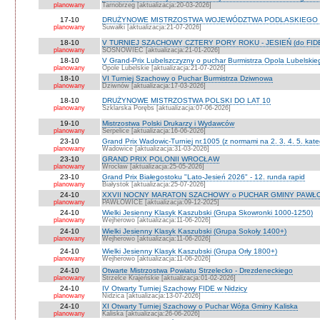
planowany
Tarnobrzeg [aktualizacja:20-03-2026]
17-10
DRUŻYNOWE MISTRZOSTWA WOJEWÓDZTWA PODLASKIEGO 
planowany
Suwałki [aktualizacja:21-07-2026]
18-10
V TURNIEJ SZACHOWY CZTERY PORY ROKU - JESIEŃ (do FID
planowany
SOSNOWIEC [aktualizacja:21-01-2026]
18-10
V Grand-Prix Lubelszczyzny o puchar Burmistrza Opola Lubelskie
planowany
Opole Lubelskie [aktualizacja:21-07-2026]
18-10
VI Turniej Szachowy o Puchar Burmistrza Dziwnowa
planowany
Dziwnów [aktualizacja:17-03-2026]
18-10
DRUŻYNOWE MISTRZOSTWA POLSKI DO LAT 10
planowany
Szklarska Porębs [aktualizacja:07-06-2026]
19-10
Mistrzostwa Polski Drukarzy i Wydawców
planowany
Serpelice [aktualizacja:16-06-2026]
23-10
Grand Prix Wadowic-Turniej nr.1005 (z normami na 2. 3. 4. 5. kate
planowany
Wadowice [aktualizacja:31-03-2026]
23-10
GRAND PRIX POLONII WROCŁAW
planowany
Wrocław [aktualizacja:25-05-2026]
23-10
Grand Prix Białegostoku "Lato-Jesień 2026" - 12. runda rapid
planowany
Białystok [aktualizacja:25-07-2026]
24-10
XXVII NOCNY MARATON SZACHOWY o PUCHAR GMINY PAWŁOW
planowany
PAWŁOWICE [aktualizacja:09-12-2025]
24-10
Wielki Jesienny Klasyk Kaszubski (Grupa Skowronki 1000-1250)
planowany
Wejherowo [aktualizacja:11-06-2026]
24-10
Wielki Jesienny Klasyk Kaszubski (Grupa Sokoły 1400+)
planowany
Wejherowo [aktualizacja:11-06-2026]
24-10
Wielki Jesienny Klasyk Kaszubski (Grupa Orły 1800+)
planowany
Wejherowo [aktualizacja:11-06-2026]
24-10
Otwarte Mistrzostwa Powiatu Strzelecko - Drezdeneckiego
planowany
Strzelce Krajeńskie [aktualizacja:01-02-2026]
24-10
IV Otwarty Turniej Szachowy FIDE w Nidzicy
planowany
Nidzica [aktualizacja:13-07-2026]
24-10
XI Otwarty Turniej Szachowy o Puchar Wójta Gminy Kaliska
planowany
Kaliska [aktualizacja:26-06-2026]