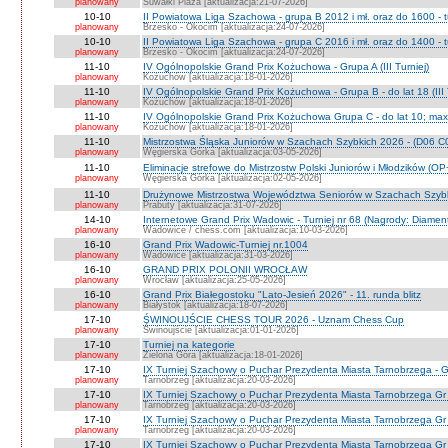
planowany
Suwałki Plaza [aktualizacja:21-07-2026]
10-10
II Powiatowa Liga Szachowa - grupa B 2012 i mł. oraz do 1600 - t
planowany
Brzesko - Okocim [aktualizacja:24-07-2026]
10-10
II Powiatowa Liga Szachowa - grupa C 2016 i mł. oraz do 1400 - t
planowany
Brzesko - Okocim [aktualizacja:24-07-2026]
11-10
IV Ogólnopolskie Grand Prix Kożuchowa - Grupa A (III Turniej)
planowany
Kożuchów [aktualizacja:18-01-2026]
11-10
IV Ogólnopolskie Grand Prix Kożuchowa - Grupa B - do lat 18 (III 
planowany
Kożuchów [aktualizacja:18-01-2026]
11-10
IV Ogólnopolskie Grand Prix Kożuchowa Grupa C - do lat 10; max 
planowany
Kożuchów [aktualizacja:18-01-2026]
11-10
Mistrzostwa Śląska Juniorów w Szachach Szybkich 2026 - (D06 
planowany
Węgierska Górka [aktualizacja:03-05-2026]
11-10
Eliminacje strefowe do Mistrzostw Polski Juniorów i Młodzików (O
planowany
Węgierska Górka [aktualizacja:02-05-2026]
11-10
Drużynowe Mistrzostwa Województwa Seniorów w Szachach Szyb
planowany
Prabuty [aktualizacja:31-07-2026]
14-10
Internetowe Grand Prix Wadowic - Turniej nr 68 (Nagrody: Diamen
planowany
Wadowice / chess.com [aktualizacja:10-03-2026]
16-10
Grand Prix Wadowic-Turniej nr.1004
planowany
Wadowice [aktualizacja:31-03-2026]
16-10
GRAND PRIX POLONII WROCŁAW
planowany
Wrocław [aktualizacja:25-05-2026]
16-10
Grand Prix Białegostoku "Lato-Jesień 2026" - 11. runda blitz
planowany
Białystok [aktualizacja:18-07-2026]
17-10
ŚWINOUJŚCIE CHESS TOUR 2026 - Uznam Chess Cup
planowany
Świnoujście [aktualizacja:01-01-2026]
17-10
Turniej na kategorie
planowany
Zielona Góra [aktualizacja:18-01-2026]
17-10
IX Turniej Szachowy o Puchar Prezydenta Miasta Tarnobrzega - G
planowany
Tarnobrzeg [aktualizacja:20-03-2026]
17-10
IX Turniej Szachowy o Puchar Prezydenta Miasta Tarnobrzega Gr
planowany
Tarnobrzeg [aktualizacja:20-03-2026]
17-10
IX Turniej Szachowy o Puchar Prezydenta Miasta Tarnobrzega Gr
planowany
Tarnobrzeg [aktualizacja:20-03-2026]
17-10
IX Turniej Szachowy o Puchar Prezydenta Miasta Tarnobrzega Gr 