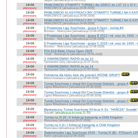
Słupsk [aktualizacja:02-06-2026]
19-09
PAWŁOWICKI OTWARTY TURNIEJ dla DZIECI do LAT 13 o III II i I
planowany
PAWŁOWICE [aktualizacja:24-06-2026]
19-09
PAWŁOWICKI KLASYFIKACYJNY OTWARTY TURNIEJ NA II KATEG
planowany
PAWŁOWICE [aktualizacja:24-06-2026]
19-09
PAWŁOWICKI KLASYFIKACYJNY OTWARTY TURNIEJ NA III KATEG
planowany
PAWŁOWICE [aktualizacja:24-06-2026]
19-09
II Powiatowa Liga Szachowa - grupa A Open - turniej #3
planowany
Brzesko - Mokrzyska [aktualizacja:23-06-2026]
19-09
II Powiatowa Liga Szachowa - grupa B 2012 i mł. oraz do 1600 - t
planowany
Brzesko - Mokrzyska [aktualizacja:23-06-2026]
19-09
II Powiatowa Liga Szachowa - grupa C 2016 i mł. oraz do 1400 - t
planowany
Brzesko - Mokrzyska [aktualizacja:23-06-2026]
19-09
POLSCA Baltic Chess Open 2026
planowany
Ystad - Świnoujście [aktualizacja:23-06-2026]
19-09
V GWARKOWSKI RAPID do lat 10
planowany
Tarnowskie Góry [aktualizacja:22-07-2026]
19-09
V GWARKOWSKI RAPID do lat 14
planowany
Tarnowskie Góry [aktualizacja:22-07-2026]
19-09
Pokolenia dla klubu klub dla pokoleń RÓŻNE GRUPY
planowany
Wierzchosławice [aktualizacja:05-08-2026]
19-09
Turniej Szachowy z okazji Dni Czechowic-Dziedzic - grupa A
planowany
Ligota Miliardowice [aktualizacja:05-08-2026]
19-09
Turniej Szachowy z okazji Dni Czechowic-Dziedzic - grupa B
planowany
Ligota Miliardowice [aktualizacja:05-08-2026]
19-09
Turniej Szachowy z okazji Dni Czechowic-Dziedzic - grupa C
planowany
Ligota Miliardowice [aktualizacja:05-08-2026]
19-09
Błyskawiczny Turniej Szachowy 50-lecia K.Sz. "HAŃCZA" Suwałki
planowany
Suwałki [
aktualizacja:wczoraj 21:35
]
19-09
Turniej na III (III i II kobiecą) kategorię w Child Kingdom
planowany
Warszawa [aktualizacja:26-07-2026]
19-09
Turniej na II (II i I kobiecą) kategorię w Child Kingdom
planowany
Warszawa [aktualizacja:26-07-2026]
19-09
Świętokrzyska Liga Szachowa 2026 - Turniej III (B) - PZSzach 1
planowany
Kielce [aktualizacja:02-08-2026]