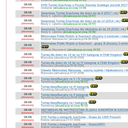
Jordanów [
aktualizacja:wczoraj 19:43
]
08-08
XVIII Turniej Szachowy o Puchar Starosty Suskiego (rocznik 2017 
planowany
Jordanów [
aktualizacja:wczoraj 13:26
]
08-08
Sierpniowy Turniej Szachowy dla dzieci do lat 9 (2017 i mł.)
planowany
Mosty k. Lęborka [
aktualizacja:wczoraj 16:57
]
08-08
Sierpniowy Turniej Szachowy dla dzieci do lat 12 (2014 i mł.)
planowany
Mosty k. Lęborka [
aktualizacja:wczoraj 16:57
]
08-08
Sierpniowy Turniej Szachowy dla młodzieży do lat 16 (2010 i mł.)
planowany
Mosty k. Lęborka [
aktualizacja:wczoraj 16:58
]
08-08
Mistrzostwa Polski Rodzin w Szachach (drużyny 2-osobowe I miejs
planowany
Grodzisk Mazowieckiz [aktualizacja:04-08-2026]
Mistrzostwa Polski Rodzin w Szachach - grupa B (drużyny 2-osobo
08-08
planowany
Grodzisk Mazowiecki [
aktualizacja:wczoraj 19:32
]
08-08
Turniej dla dzieci do 14 lat na V-IV kategorię w Child Kingdom
planowany
Warszawa [aktualizacja:05-08-2026]
08-08
Turniej dla dzieci do 14 lat na IV kategorię w Child Kingdom
planowany
Warszawa [aktualizacja:05-08-2026]
08-08
Otwarte Mistrzostwa Warszawy - szachy szybkie / błyskawiczne / k
planowany
Warszawa [aktualizacja:27-07-2026]
08-08
Turniej klasyfikacyjny na V i IV kategorię
planowany
Tarnobrzeg [
aktualizacja:wczoraj 09:51
]
08-08
Turniej klasyfikacyjny na III kategorię
planowany
Tarnobrzeg [aktualizacja:05-08-2026]
08-08
Turniej klasyfikacyjny na II kategorię
planowany
Tarnobrzeg [aktualizacja:05-08-2026]
08-08
Turniej klasyfikaxyjny na I kategorię
planowany
Tarnobrzeg [
aktualizacja:wczoraj 09:20
]
08-08
INDYWIDUALNE MISTRZOSTWA ŚLĄSKA JUNIORÓW W SZACHAC
planowany
USTROŃ [aktualizacja:25-07-2026]
08-08
XVII Turniej o kategorie szachowe - Grupa do 1400 Pzszach
planowany
Kraków [aktualizacja:27-07-2026]
08-08
XVII Turniej o kategorie szachowe - Grupa1600+
planowany
Kraków [aktualizacja:27-07-2026]