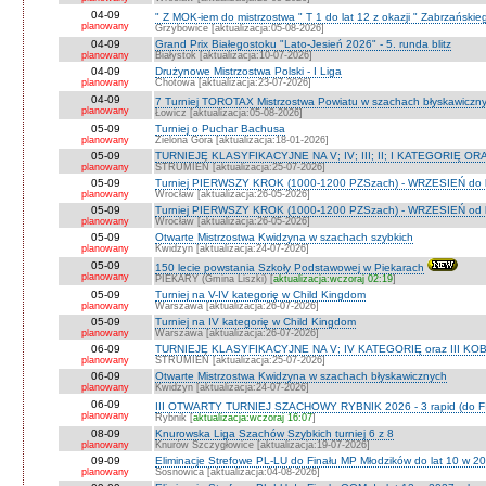
04-09
" Z MOK-iem do mistrzostwa " T 1 do lat 12 z okazji " Zabrzańskie
planowany
Grzybowice [aktualizacja:05-08-2026]
04-09
Grand Prix Białegostoku "Lato-Jesień 2026" - 5. runda blitz
planowany
Białystok [aktualizacja:10-07-2026]
04-09
Drużynowe Mistrzostwa Polski - I Liga
planowany
Chotowa [aktualizacja:23-07-2026]
04-09
7 Turniej TOROTAX Mistrzostwa Powiatu w szachach błyskawiczn
planowany
Łowicz [aktualizacja:05-08-2026]
05-09
Turniej o Puchar Bachusa
planowany
Zielona Góra [aktualizacja:18-01-2026]
05-09
TURNIEJE KLASYFIKACYJNE NA V; IV; III; II; I KATEGORIĘ OR
planowany
STRUMIEŃ [aktualizacja:25-07-2026]
05-09
Turniej PIERWSZY KROK (1000-1200 PZSzach) - WRZESIEŃ do l
planowany
Wrocław [aktualizacja:26-05-2026]
05-09
Turniej PIERWSZY KROK (1000-1200 PZSzach) - WRZESIEŃ od l
planowany
Wrocław [aktualizacja:26-05-2026]
05-09
Otwarte Mistrzostwa Kwidzyna w szachach szybkich
planowany
Kwidzyn [aktualizacja:24-07-2026]
05-09
150 lecie powstania Szkoły Podstawowej w Piekarach
planowany
PIEKARY (Gmina Liszki) [
aktualizacja:wczoraj 02:19
]
05-09
Turniej na V-IV kategorię w Child Kingdom
planowany
Warszawa [aktualizacja:26-07-2026]
05-09
Turniej na IV kategorię w Child Kingdom
planowany
Warszawa [aktualizacja:26-07-2026]
06-09
TURNIEJE KLASYFIKACYJNE NA V; IV KATEGORIĘ oraz III KOB
planowany
STRUMIEŃ [aktualizacja:25-07-2026]
06-09
Otwarte Mistrzostwa Kwidzyna w szachach błyskawicznych
planowany
Kwidzyn [aktualizacja:24-07-2026]
06-09
III OTWARTY TURNIEJ SZACHOWY RYBNIK 2026 - 3 rapid (do F
planowany
Rybnik [
aktualizacja:wczoraj 16:07
]
08-09
Knurowska Liga Szachów Szybkich turniej 6 z 8
planowany
Knurów Szczygłowice [aktualizacja:19-07-2026]
09-09
Eliminacje Strefowe PL-LU do Finału MP Młodzików do lat 10 w 20
planowany
Sosnowica [aktualizacja:04-08-2026]