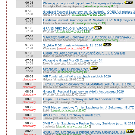
06-08
Wakacyjny dla początkujących na 4 kategorię w Ostrołęce
06-08
Ostrołęka Park Wodny Aqarium [
aktualizacja:wczoraj 11:13
]
07-08
Grodziski Festiwal Szachowy im. M. Najdorfa - OPEN A (I miejsce 
07-08
Grodzisk Mazowiecki [
aktualizacja:wczoraj 22:09
]
07-08
Grodziski Festiwal Szachowy im. M. Najdorfa - OPEN B (I miejsce 
07-08
Grodzisk Mazowiecki [
aktualizacja:wczoraj 21:19
]
07-08
GRAND PRIX POLONII WROCŁAW
07-08
Wrocław [
aktualizacja:wczoraj 13:32
]
07-08
V Międzynarodowe Szachowe Ind. i Rodzinne GP Chrzanowa 202
07-08
Chrzanów Klub Szachowy Szpitalna 1 [
aktualizacja:wczoraj 21:21
]
07-08
Szybkie FIDE granie w Hetmanie 21_2026
07-08
Warszawa [
aktualizacja:dzisiaj 02:41
]
07-08
Grand Prix Białegostoku "Lato-Jesień 2026" - 1. runda blitz
07-08
Białystok [aktualizacja:10-07-2026]
07-08
Wakacyjne Grand Prix KS Czarny Koń - 04
07-08
Nowe Miasto Lub. [aktualizacja:03-08-2026]
07-08
Szachowe Piątki z Liskiem 17/26
07-08
Lisia Góra [
aktualizacja:wczoraj 16:27
]
08-08
VIII Turniej witomiński w szachach szybkich 2026
planowany
Gdynia [aktualizacja:27-02-2026]
08-08
Turniej "Droga do Arcymistrza" KOMUNIKAT WKRÓTCE. TURNIEJ O V
planowany
Bolków koło Świdnicy Wałbrzycha Jeleniej Góry [aktualizacja:14-05-2026
08-08
Grupa E | Festiwal Szachowy im. Adolfa Anderssena 2026
planowany
Wrocław [aktualizacja:25-05-2026]
08-08
Grupa F | Festiwal Szachowy im. Adolfa Anderssena 2026
planowany
Wrocław [aktualizacja:25-05-2026]
08-08
XVIII Międzynarodowy Turniej Szachowy im. J. Zukertorta - BLITZ
planowany
Lublin [
aktualizacja:wczoraj 22:05
]
08-08
XIV Letni Turniej Szachowy w Amfiteatrze
planowany
Tarnów [aktualizacja:30-05-2026]
08-08
XVIII Turniej Szachowy o Puchar Starosty Suskiego (roczniki 201
planowany
Jordanów [
aktualizacja:wczoraj 19:46
]
08-08
XVIII Turniej Szachowy o Puchar Starosty Suskiego (FIDE)
planowany