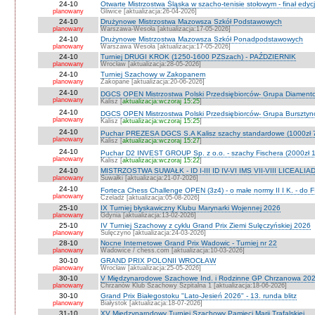
24-10
Otwarte Mistrzostwa Śląska w szacho-tenisie stołowym - finał edyc
planowany
Gliwice [aktualizacja:26-04-2026]
24-10
Drużynowe Mistrzostwa Mazowsza Szkół Podstawowych
planowany
Warszawa-Wesoła [aktualizacja:17-05-2026]
24-10
Drużynowe Mistrzostwa Mazowsza Szkół Ponadpodstawowych
planowany
Warszawa Wesoła [aktualizacja:17-05-2026]
24-10
Turniej DRUGI KROK (1250-1600 PZSzach) - PAŹDZIERNIK
planowany
Wrocław [aktualizacja:28-05-2026]
24-10
Turniej Szachowy w Zakopanem
planowany
Zakopane [aktualizacja:20-06-2026]
24-10
DGCS OPEN Mistrzostwa Polski Przedsiębiorców- Grupa Diament
planowany
Kalisz [
aktualizacja:wczoraj 15:25
]
24-10
DGCS OPEN Mistrzostwa Polski Przedsiębiorców- Grupa Burszty
planowany
Kalisz [
aktualizacja:wczoraj 15:25
]
24-10
Puchar PREZESA DGCS S.A Kalisz szachy standardowe (1000zł 
planowany
Kalisz [
aktualizacja:wczoraj 15:27
]
24-10
Puchar D2 INVEST GROUP Sp. z o.o. - szachy Fischera (2000zł 1
planowany
Kalisz [
aktualizacja:wczoraj 15:22
]
24-10
MISTRZOSTWA SUWAŁK - ID I-III ID IV-VI IMS VII-VIII LICEALIA
planowany
Suwałki [aktualizacja:21-07-2026]
24-10
Forteca Chess Challenge OPEN (3z4) - o małe normy II I K. - do F
planowany
Czeladź [aktualizacja:05-08-2026]
25-10
IX Turniej błyskawiczny Klubu Marynarki Wojennej 2026
planowany
Gdynia [aktualizacja:13-02-2026]
25-10
IV Turniej Szachowy z cyklu Grand Prix Ziemi Sulęczyńskiej 2026
planowany
Sulęczyno [aktualizacja:24-03-2026]
28-10
Nocne Internetowe Grand Prix Wadowic - Turniej nr 22
planowany
Wadowice / chess.com [aktualizacja:10-03-2026]
30-10
GRAND PRIX POLONII WROCŁAW
planowany
Wrocław [aktualizacja:25-05-2026]
30-10
V Międzynarodowe Szachowe Ind. i Rodzinne GP Chrzanowa 2026
planowany
Chrzanów Klub Szachowy Szpitalna 1 [aktualizacja:18-06-2026]
30-10
Grand Prix Białegostoku "Lato-Jesień 2026" - 13. runda blitz
planowany
Białystok [aktualizacja:18-07-2026]
31-10
XV Międzynarodowy Turniej Szachowy Pamięci Marii Trafalskiej