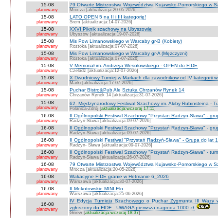
15-08
79 Otwarte Mistrzostwa Województwa Kujawsko-Pomorskiego w Sz
planowany
Mrocza [aktualizacja:20-05-2026]
15-08
LATO OPEN 5 na II i III kategorię!
planowany
Śrem [aktualizacja:14-07-2026]
15-08
XXVI Piknik szachowy na Ubyszowie
planowany
Ubyszów [aktualizacja:19-07-2026]
15-08
Mis Pow Limanowskiego w Warcaby gr-B (Kobiety)
planowany
Roztoka [aktualizacja:07-07-2026]
15-08
Mis Pow Limanowskiego w Warcaby gr-A (Mężczyzni)
planowany
Roztoka [aktualizacja:07-07-2026]
15-08
V Memoriał im. Andrzeja Wesołowskiego - OPEN do FIDE
planowany
Czeladź [aktualizacja:12-07-2026]
15-08
X Dwudniowy Turniej w Markach dla zawodnikow od IV kategorii 
planowany
Marki [aktualizacja:17-07-2026]
15-08
Puchar Bistro&Pub Ale Sztuka Chrzanów Rynek 14
planowany
Chrzanów Rynek 14 [aktualizacja:31-07-2026]
15-08
62. Międzynarodowy Festiwal Szachowy im. Akiby Rubinsteina - Tu
planowany
Polanica-Zdrój [
aktualizacja:wczoraj 17:11
]
16-08
II Ogólnopolski Festiwal Szachowy "Przystan Radzyn-Sława" - gr
planowany
Radzyn-Sława [aktualizacja:09-07-2026]
16-08
II Ogólnopolski Festiwal Szachowy "Przystań Radzyn-Sława" - gru
planowany
Radzyn-Sława [aktualizacja:09-07-2026]
16-08
II Ogólnopolski Festiwal "Przystań Radzyń-Sława" - Grupa do lat 
planowany
Radzyn- Sława [aktualizacja:09-07-2026]
16-08
II Ogólnopolski Festiwal Szachowy "Przystań Radzyn-Sława" - turni
planowany
Radzyń-Sława [aktualizacja:26-07-2026]
16-08
79 Otwarte Mistrzostwa Województwa Kujawsko-Pomorskiego w Sz
planowany
Mrocza [aktualizacja:20-05-2026]
16-08
Wakacyjne FIDE granie w Hetmanie 6_2026
planowany
Warszawa [aktualizacja:30-07-2026]
16-08
II Mokotowskie MINI-Elo
planowany
Warszawa [aktualizacja:25-06-2026]
IV Edycja Turnieju Szachowego o Puchar Zygmunta III Wazy w
16-08
zgłoszony do FIDE - UWAGA pierwsza nagroda 1000 zł.
planowany
Gniew [
aktualizacja:wczoraj 18:37
]