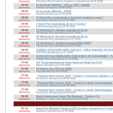
planowany
Chrzanów Klub Szachowy Szpitalna 1 [aktualizacja:18-06-2026]
26-09
XII Koneckie MINI-Elo - U15 (ur. 2011 i młodsi)
planowany
Końskie [aktualizacja:19-06-2026]
26-09
XII Koneckie MINI-Elo - OPEN
planowany
Końskie [aktualizacja:19-06-2026]
26-09
IV Grand Prix Inowrocławia w Szachach Szybkich turniej 7
planowany
Inowrocław [aktualizacja:28-06-2026]
26-09
I Grand Prix Inowrocławia do lat 12 turniej 7
planowany
Inowrocław [aktualizacja:28-06-2026]
26-09
XX Memoriał im. Henryka Karnówki do lat 10
planowany
Tarnowskie Góry [aktualizacja:22-07-2026]
26-09
XX Memoriał im. Henryka Karnówki do lat 14
planowany
Tarnowskie Góry [aktualizacja:22-07-2026]
26-09
XX Memoriał im. Henryka Karnówki FIDE OPEN
planowany
Tarnowskie Góry [aktualizacja:22-07-2026]
26-09
TURNIEJ SZACHOWY WITAJ SZKOŁO - ORLE GNIAZDO 26.09.2
planowany
POZNAŃ [aktualizacja:14-07-2026]
26-09
XXXIII EDYCJA SUWALSKIEJ SZKOLNEJ LIGI SZACHOWEJ - TU
planowany
Suwałki Plaza [aktualizacja:21-07-2026]
27-09
VIII Turniej błyskawiczny Klubu Marynarki Wojennej 2026
planowany
Gdynia [aktualizacja:01-08-2026]
27-09
VII Dymok Żory CUP (do FIDE)
planowany
Żory [aktualizacja:24-03-2026]
27-09
" Pierwszy Dzień Jesieni 2026 " Turniej F w szachach szybkich z 
planowany
Grzybowice [aktualizacja:05-08-2026]
27-09
" Pierwszy Dzień Jesieni 2026 " Turniej G z okazji "Zabrzańskiego
planowany
Grzybowice [aktualizacja:05-08-2026]
27-09
" Pierwszy Dzień Jesieni 2026 " Turniej H z okazji "Zabrzańskiego
planowany
Grzybowice [aktualizacja:05-08-2026]
30-09
Nocne Internetowe Grand Prix Wadowic - Turniej nr 21
planowany
Wadowice / chess.com [aktualizacja:10-03-2026]
02-10
Grand Prix Wadowic-Turniej nr.1003 (turniej z normami na 5 i 4 kat
planowany
Wadowice [aktualizacja:31-03-2026]