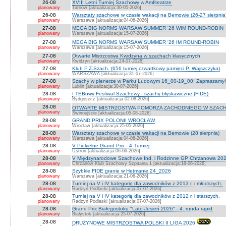
26-08
XVIII Letni Turniej Szachowy w Amfiteatrze
planowany
Tarnów [aktualizacja:30-05-2026]
26-08
Warsztaty szachowe w czasie wakacji na Bemowie (26-27 sierpnia
planowany
Warszawa [aktualizacja:04-06-2026]
27-08
MEGA BIG NORMS WARSAW SUMMER '26 WIM ROUND-ROBIN
planowany
Warszawa [aktualizacja:15-07-2026]
27-08
MEGA BIG NORMS WARSAW SUMMER '26 IM ROUND-ROBIN
planowany
Warszawa [aktualizacja:15-07-2026]
27-08
Otwarte Mistrzostwa Kwidzyna w szachach klasycznych
planowany
Kwidzyn [aktualizacja:24-07-2026]
27-08
Klub P.Z.Szach. (656 turniej czwartkowy pamięci P. Wajszczyka)
planowany
WARSZAWA [aktualizacja:31-07-2026]
27-08
Szachy w plenerze w Parku Ludowym 16_00-19_00! Zapraszamy!
planowany
Lublin [aktualizacja:30-07-2026]
28-08
I TEBowy Festiwal Szachowy - szachy błyskawiczne (FIDE)
planowany
Bydgoszcz [aktualizacja:02-08-2026]
28-08
OTWARTE MISTRZOSTWA POMORZA ZACHODNIEGO W SZACH
planowany
Świnoujście [aktualizacja:05-08-2026]
28-08
GRAND PRIX POLONII WROCŁAW
planowany
Wrocław [aktualizacja:25-05-2026]
28-08
Warsztaty szachowe w czasie wakacji na Bemowie (28 sierpnia)
planowany
Warszawa [aktualizacja:04-06-2026]
28-08
V Piekielne Grand Prix - 4 Turniej
planowany
Ustroń [aktualizacja:06-06-2026]
28-08
V Międzynarodowe Szachowe Ind. i Rodzinne GP Chrzanowa 202
planowany
Chrzanów Klub Szachowy Szpitalna 1 [aktualizacja:18-06-2026]
28-08
Szybkie FIDE granie w Hetmanie 24_2026
planowany
Warszawa [aktualizacja:21-06-2026]
28-08
Turniej na V i IV kategorię dla zawodników z 2013 r. i młodszych.
planowany
Radzyń Podlaski [aktualizacja:07-07-2026]
28-08
Turniej na V i IV kategorię dla zawodników z 2012 r. i starszych.
planowany
Radzyń Podlaski [aktualizacja:07-07-2026]
28-08
Grand Prix Białegostoku "Lato-Jesień 2026" - 4. runda rapid
planowany
Białystok [aktualizacja:25-07-2026]
28-08
DRUŻYNOWE MISTRZOSTWA POLSKI II LIGA 2026