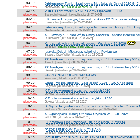
03-10
Jubileuszowy Turniej Szachowy w Niedźwiadzie Dolnej 2026 Gr C
planowany
Niedźwiada [
aktualizacja:wczoraj 20:21
]
04-10
KURS SĘDZIOWSKI NA KLASY OKRĘGOWE: II III M
planowany
Szczecin Koszalin [aktualizacja:18-07-2026]
04-10
II Kujawski Integracyjny Festiwal Feniksa - C2 "Szansa na kategor
planowany
Inowrocław [aktualizacja:23-07-2026]
04-10
Jubileuszowy Turniej Szachowy w Niedźwiadzie Dolnej 2026 - Gr
planowany
Niedżwiada [aktualizacja:03-08-2026]
04-10
XIII Zawody o Puchar Wójta Gminy Koszęcin Tadeusz Bobecki pam
planowany
Rusinowice [aktualizacja:02-08-2026]
04-10
Kurs sędziowski na klasy okręgowe - Wrocław 4.10.2026
planowany
Wrocław [
aktualizacja:wczoraj 22:18
]
07-10
Igrzyska Dzieci i Młodzierzy szkolnej el. Powiatowe
planowany
Strzelce Krajeńskie [aktualizacja:01-02-2026]
08-10
XX Międzynarodowy Turniej Szachowy im. " Bohaterów Akcji V2" g
planowany
Sarnaki [aktualizacja:28-06-2026]
08-10
XX Międzynarodowy Turniej Szachowy im. " Bohaterów Akcji V2" 
planowany
Sarnaki [aktualizacja:28-06-2026]
09-10
GRAND PRIX POLONII WROCŁAW
planowany
Wrocław [aktualizacja:25-05-2026]
09-10
Grand Prix Białegostoku "Lato-Jesień 2026" - 10. runda rapid
planowany
Białystok [aktualizacja:25-07-2026]
10-10
X Turniej witomiński w szchach szybkich 2026
planowany
Gdynia [aktualizacja:19-12-2025]
10-10
X Turniej witomiński w szachach szybkich 2026
planowany
Gdynia [aktualizacja:27-02-2026]
10-10
IX Międz. Indywidualne i Rodzinne Grand Prix o Puchar Chess i
planowany
Wołowice Szkoła Podstawowa [aktualizacja:18-06-2026]
10-10
XI Ogólnopolski Turniej Szachów Szybkich WIELGIE 2026
planowany
WIELGIE [aktualizacja:09-07-2026]
10-10
II Powiatowa Liga Szachowa - grupa A Open - turniej #4
planowany
Brzesko - Okocim [aktualizacja:24-07-2026]
10-10
PAŹDZIERNIKOWY Turniej o TYSIAKA
planowany
Wrocław [aktualizacja:07-07-2026]
10-10
XXXIII EDYCJA SUWALSKIEJ SZKOLNEJ LIGI SZACHOWEJ - TU