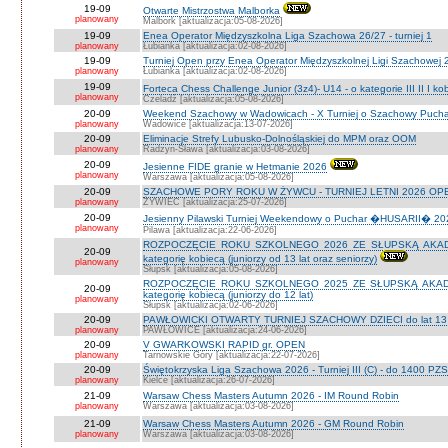
19-09
Otwarte Mistrzostwa Malborka
planowany
Malbork [aktualizacja:05-08-2026]
19-09
Enea Operator Międzyszkolna Liga Szachowa 26/27 - turniej 1
planowany
Łubianka [aktualizacja:02-08-2026]
19-09
Turniej Open przy Enea Operator Międzyszkolnej Ligi Szachowej 26
planowany
Łubianka [aktualizacja:02-08-2026]
19-09
Forteca Chess Challenge Junior (3z4)- U14 - o kategorie III II I k
planowany
Czeladź [aktualizacja:05-08-2026]
20-09
Weekend Szachowy w Wadowicach - X Turniej o Szachowy Puchar B
planowany
Wadowice [aktualizacja:13-07-2026]
20-09
Eliminacje Strefy Lubusko-Dolnośląskiej do MPM oraz OOM
planowany
Radzyn-Sława [aktualizacja:03-08-2026]
20-09
Jesienne FIDE granie w Hetmanie 2026
planowany
Warszawa [aktualizacja:05-08-2026]
20-09
SZACHOWE PORY ROKU W ŻYWCU - TURNIEJ LETNI 2026 OPEN
planowany
ŻYWIEC [aktualizacja:25-07-2026]
20-09
Jesienny Pilawski Turniej Weekendowy o Puchar �HUSARII� 2026
planowany
Pilawa [aktualizacja:22-06-2026]
ROZPOCZĘCIE ROKU SZKOLNEGO 2026 ZE SŁUPSKĄ AKADEMI
20-09
kategorię kobiecą (juniorzy od 13 lat oraz seniorzy)
planowany
Słupsk [aktualizacja:05-08-2026]
ROZPOCZĘCIE ROKU SZKOLNEGO 2025 ZE SŁUPSKĄ AKADEMI
20-09
kategorię kobiecą (juniorzy do 12 lat)
planowany
Słupsk [aktualizacja:02-06-2026]
20-09
PAWŁOWICKI OTWARTY TURNIEJ SZACHOWY DZIECI do lat 13 o ka
planowany
PAWŁOWICE [aktualizacja:24-06-2026]
20-09
V GWARKOWSKI RAPID gr. OPEN
planowany
Tarnowskie Góry [aktualizacja:22-07-2026]
20-09
Świętokrzyska Liga Szachowa 2026 - Turniej III (C) - do 1400 PZ
planowany
Kielce [aktualizacja:26-07-2026]
21-09
Warsaw Chess Masters Autumn 2026 - IM Round Robin
planowany
Warszawa [aktualizacja:03-08-2026]
21-09
Warsaw Chess Masters Autumn 2026 - GM Round Robin
planowany
Warszawa [aktualizacja:03-08-2026]