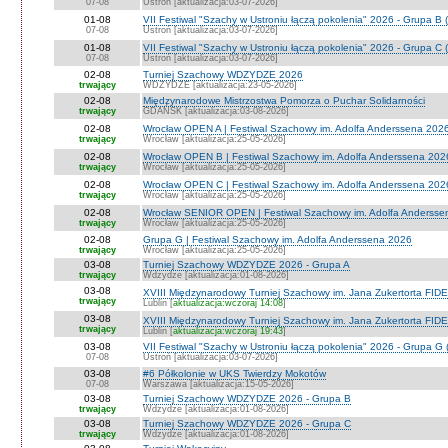
07-08
Ustroń [aktualizacja:03-07-2026]
01-08
VII Festiwal "Szachy w Ustroniu łączą pokolenia" 2026 - Grupa B 
07-08
Ustroń [aktualizacja:03-07-2026]
01-08
VII Festiwal "Szachy w Ustroniu łączą pokolenia" 2026 - Grupa C 
07-08
Ustroń [aktualizacja:03-07-2026]
02-08
Turniej Szachowy WDZYDZE 2026
trwający
WDZYDZE [aktualizacja:23-05-2026]
02-08
Międzynarodowe Mistrzostwa Pomorza o Puchar Solidarności
trwający
GDAŃSK [aktualizacja:03-08-2026]
02-08
Wrocław OPEN A | Festiwal Szachowy im. Adolfa Anderssena 202
trwający
Wrocław [aktualizacja:25-05-2026]
02-08
Wrocław OPEN B | Festiwal Szachowy im. Adolfa Anderssena 202
trwający
Wrocław [aktualizacja:25-05-2026]
02-08
Wrocław OPEN C | Festiwal Szachowy im. Adolfa Anderssena 202
trwający
Wrocław [aktualizacja:25-05-2026]
02-08
Wrocław SENIOR OPEN | Festiwal Szachowy im. Adolfa Andersse
trwający
Wrocław [aktualizacja:25-05-2026]
02-08
Grupa G | Festiwal Szachowy im. Adolfa Anderssena 2026
trwający
Wrocław [aktualizacja:25-05-2026]
03-08
Turniej Szachowy WDZYDZE 2026 - Grupa A
trwający
Wdzydze [aktualizacja:01-08-2026]
03-08
XVIII Międzynarodowy Turniej Szachowy im. Jana Zukertorta FIDE
trwający
Lublin [
aktualizacja:wczoraj 14:08
]
03-08
XVIII Międzynarodowy Turniej Szachowy im. Jana Zukertorta FID
trwający
Lublin [
aktualizacja:wczoraj 19:43
]
03-08
VII Festiwal "Szachy w Ustroniu łączą pokolenia" 2026 - Grupa G 
07-08
Ustroń [aktualizacja:03-07-2026]
03-08
#6 Półkolonie w UKS Twierdzy Mokotów
07-08
Warszawa [aktualizacja:15-05-2026]
03-08
Turniej Szachowy WDZYDZE 2026 - Grupa B
trwający
Wdzydze [aktualizacja:01-08-2026]
03-08
Turniej Szachowy WDZYDZE 2026 - Grupa C
trwający
Wdzydze [aktualizacja:01-08-2026]