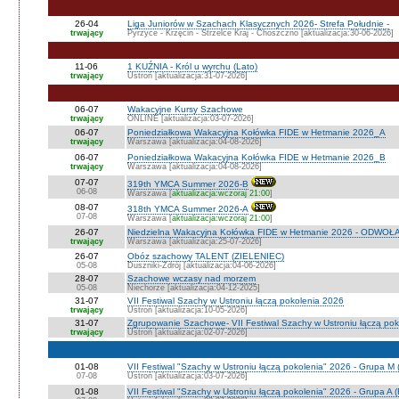
26-04
Liga Juniorów w Szachach Klasycznych 2026- Strefa Południe -
trwający
Pyrzyce - Krzęcin - Strzelce Kraj - Choszczno [aktualizacja:30-06-2026]
11-06
1 KUŹNIA - Król u wyrchu (Lato)
trwający
Ustroń [aktualizacja:31-07-2026]
06-07
Wakacyjne Kursy Szachowe
trwający
ONLINE [aktualizacja:03-07-2026]
06-07
Poniedziałkowa Wakacyjna Kołówka FIDE w Hetmanie 2026_A
trwający
Warszawa [aktualizacja:04-08-2026]
06-07
Poniedziałkowa Wakacyjna Kołówka FIDE w Hetmanie 2026_B
trwający
Warszawa [aktualizacja:04-08-2026]
07-07
319th YMCA Summer 2026-B
06-08
Warszawa [
aktualizacja:wczoraj 21:00
]
08-07
318th YMCA Summer 2026-A
07-08
Warszawa [
aktualizacja:wczoraj 21:00
]
26-07
Niedzielna Wakacyjna Kołówka FIDE w Hetmanie 2026 - ODWOŁ
trwający
Warszawa [aktualizacja:25-07-2026]
26-07
Obóz szachowy TALENT (ZIELENIEC)
05-08
Duszniki-Zdrój [aktualizacja:04-06-2026]
28-07
Szachowe wczasy nad morzem
05-08
Niechorze [aktualizacja:04-12-2025]
31-07
VII Festiwal Szachy w Ustroniu łączą pokolenia 2026
trwający
Ustroń [aktualizacja:10-05-2026]
31-07
Zgrupowanie Szachowe- VII Festiwal Szachy w Ustroniu łączą po
trwający
Ustroń [aktualizacja:02-07-2026]
01-08
VII Festiwal "Szachy w Ustroniu łączą pokolenia" 2026 - Grupa M
07-08
Ustroń [aktualizacja:03-07-2026]
01-08
VII Festiwal "Szachy w Ustroniu łączą pokolenia" 2026 - Grupa A