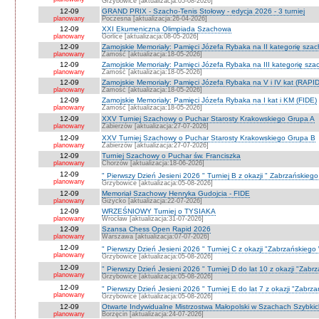
Grzybowice [aktualizacja:05-08-2026]
12-09
GRAND PRIX - Szacho-Tenis Stołowy - edycja 2026 - 3 turniej
planowany
Poczesna [aktualizacja:26-04-2026]
12-09
XXI Ekumeniczna Olimpiada Szachowa
planowany
Gorlice [aktualizacja:08-05-2026]
12-09
Zamojskie Memoriały: Pamięci Józefa Rybaka na II kategorię sza
planowany
Zamość [aktualizacja:18-05-2026]
12-09
Zamojskie Memoriały: Pamięci Józefa Rybaka na III kategorię sz
planowany
Zamość [aktualizacja:18-05-2026]
12-09
Zamojskie Memoriały: Pamięci Józefa Rybaka na V i IV kat (RAPI
planowany
Zamość [aktualizacja:18-05-2026]
12-09
Zamojskie Memoriały: Pamięci Józefa Rybaka na I kat i KM (FIDE)
planowany
Zamość [aktualizacja:18-05-2026]
12-09
XXV Turniej Szachowy o Puchar Starosty Krakowskiego Grupa A
planowany
Zabierzów [aktualizacja:27-07-2026]
12-09
XXV Turniej Szachowy o Puchar Starosty Krakowskiego Grupa B
planowany
Zabierzów [aktualizacja:27-07-2026]
12-09
Turniej Szachowy o Puchar św. Franciszka
planowany
Chorzów [aktualizacja:18-06-2026]
12-09
" Pierwszy Dzień Jesieni 2026 " Turniej B z okazji " Zabrzańskieg
planowany
Grzybowice [aktualizacja:05-08-2026]
12-09
Memoriał Szachowy Henryka Gudojcia - FIDE
planowany
Giżycko [aktualizacja:22-07-2026]
12-09
WRZEŚNIOWY Turniej o TYSIAKA
planowany
Wrocław [aktualizacja:31-07-2026]
12-09
Szansa Chess Open Rapid 2026
planowany
Warszawa [aktualizacja:07-07-2026]
12-09
" Pierwszy Dzień Jesieni 2026 " Turniej C z okazji "Zabrzańskiego
planowany
Grzybowice [aktualizacja:05-08-2026]
12-09
" Pierwszy Dzień Jesieni 2026 " Turniej D do lat 10 z okazji "Zab
planowany
Grzybowice [aktualizacja:05-08-2026]
12-09
" Pierwszy Dzień Jesieni 2026 " Turniej E do lat 7 z okazji "Zabrz
planowany
Grzybowice [aktualizacja:05-08-2026]
12-09
Otwarte Indywidualne Mistrzostwa Małopolski w Szachach Szybki
planowany
Borzęcin [aktualizacja:24-07-2026]