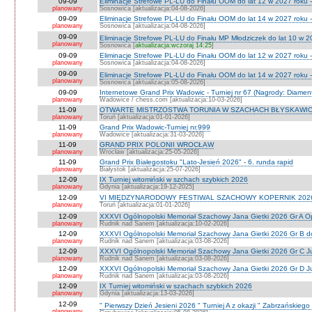
09-09
Eliminacje Strefowe PL-LU do Finału OOM do lat 12 w 2027 roku -
planowany
Sosnowica [aktualizacja:04-08-2026]
09-09
Eliminacje Strefowe PL-LU do Finału OOM do lat 14 w 2027 roku 
planowany
Sosnowica [aktualizacja:04-08-2026]
09-09
Eliminacje Strefowe PL-LU do Finału MP Młodziczek do lat 10 w 2
planowany
Sosnowica [
aktualizacja:wczoraj 14:25
]
09-09
Eliminacje Strefowe PL-LU do Finału OOM do lat 12 w 2027 roku 
planowany
Sosnowica [aktualizacja:04-08-2026]
09-09
Eliminacje Strefowe PL-LU do Finału OOM do lat 14 w 2027 roku 
planowany
Sosnowica [aktualizacja:05-08-2026]
09-09
Internetowe Grand Prix Wadowic - Turniej nr 67 (Nagrody: Diamen
planowany
Wadowice / chess.com [aktualizacja:10-03-2026]
11-09
OTWARTE MISTRZOSTWA TORUNIA W SZACHACH BŁYSKAWIC
planowany
Toruń [aktualizacja:01-01-2026]
11-09
Grand Prix Wadowic-Turniej nr.999
planowany
Wadowice [aktualizacja:31-03-2026]
11-09
GRAND PRIX POLONII WROCŁAW
planowany
Wrocław [aktualizacja:25-05-2026]
11-09
Grand Prix Białegostoku "Lato-Jesień 2026" - 6. runda rapid
planowany
Białystok [aktualizacja:25-07-2026]
12-09
IX Turniej witomiński w szchach szybkich 2026
planowany
Gdynia [aktualizacja:19-12-2025]
12-09
VI MIĘDZYNARODOWY FESTIWAL SZACHOWY KOPERNIK 202
planowany
Toruń [aktualizacja:01-01-2026]
12-09
XXXVI Ogólnopolski Memoriał Szachowy Jana Gietki 2026 Gr A 
planowany
Rudnik nad Sanem [aktualizacja:10-02-2026]
12-09
XXXVI Ogólnopolski Memoriał Szachowy Jana Gietki 2026 Gr B 
planowany
Rudnik nad Sanem [aktualizacja:03-08-2026]
12-09
XXXVI Ogólnopolski Memoriał Szachowy Jana Gietki 2026 Gr C Ju
planowany
Rudnik nad Sanem [aktualizacja:03-08-2026]
12-09
XXXVI Ogólnopolski Memoriał Szachowy Jana Gietki 2026 Gr D Jun.
planowany
Rudnik nad Sanem [aktualizacja:03-08-2026]
12-09
IX Turniej witomiński w szachach szybkich 2026
planowany
Gdynia [aktualizacja:13-03-2026]
12-09
" Pierwszy Dzień Jesieni 2026 " Turniej A z okazji " Zabrzańskiego
planowany