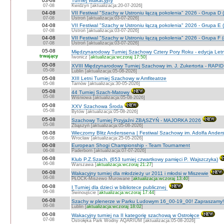
03-08
Turniej Wakacyjny
07-08
Kwidzyn [aktualizacja:20-07-2026]
04-08
VII Festiwal "Szachy w Ustroniu łączą pokolenia" 2026 - Grupa D (
07-08
Ustroń [aktualizacja:03-07-2026]
04-08
VII Festiwal "Szachy w Ustroniu łączą pokolenia" 2026 - Grupa E (
07-08
Ustroń [aktualizacja:03-07-2026]
04-08
VII Festiwal "Szachy w Ustroniu łączą pokolenia" 2026 - Grupa F (
07-08
Ustroń [aktualizacja:03-07-2026]
05-08
Międzynarodowy Turniej Szachowy Cztery Pory Roku - edycja Let
trwający
Iwonicz [
aktualizacja:wczoraj 17:50
]
05-08
XVIII Międzynarodowy Turniej Szachowy im. J. Zukertorta - RAPI
05-08
Lublin [aktualizacja:05-08-2026]
05-08
XIII Letni Turniej Szachowy w Amfiteatrze
05-08
Tarnów [aktualizacja:30-05-2026]
05-08
44 Turniej Szach-Matowy
05-08
Wiśniowa [aktualizacja:05-08-2026]
05-08
XXV Szachowa Środa
05-08
Bytów [aktualizacja:05-08-2026]
05-08
Szachowy Turniej Przyjaźni ZBĄSZYŃ - MAJORKA 2026
05-08
Zbąszyń [aktualizacja:05-08-2026]
06-08
Wieczorny Blitz Anderssena | Festiwal Szachowy im. Adolfa Ande
06-08
Wrocław [aktualizacja:25-05-2026]
06-08
European Shogi Championship - Team Tournament
06-08
Paderborn [aktualizacja:07-07-2026]
06-08
Klub P.Z.Szach. (653 turniej czwartkowy pamięci P. Wajszczyka)
06-08
Warszawa [
aktualizacja:wczoraj 21:27
]
06-08
Wakacyjny turniej dla młodzieży ur 2011 i młodsi w Miszewie
06-08
PŁOCK-Miszewo Murowane [
aktualizacja:wczoraj 13:40
]
06-08
I Turniej dla dzieci w bibliotece publicznej
06-08
Świnoujście [
aktualizacja:wczoraj 17:44
]
06-08
Szachy w plenerze w Parku Ludowym 16_00-19_00! Zapraszamy!
06-08
Lublin [
aktualizacja:wczoraj 18:02
]
06-08
Wakacyjny turniej na II kategorię szachową w Ostrołęce
07-08
Ostrołęka Park Wodny AQARIUM [aktualizacja:05-08-2026]