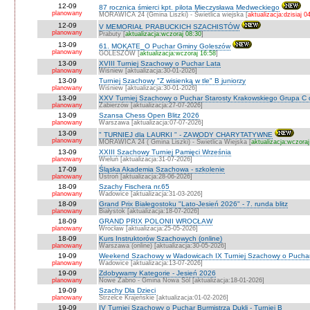
12-09
87 rocznica śmierci kpt. pilota Mieczysława Medweckiego
planowany
MORAWICA 24 (Gmina Liszki) - Świetlica wiejska [
aktualizacja:dzisiaj 0
12-09
V MEMORIAŁ PRABUCKICH SZACHISTÓW
planowany
Prabuty [
aktualizacja:wczoraj 08:30
]
13-09
61. MOKATE_O Puchar Gminy Goleszów
planowany
GOLESZÓW [
aktualizacja:wczoraj 16:58
]
13-09
XVIII Turniej Szachowy o Puchar Lata
planowany
Wiśniew [aktualizacja:30-01-2026]
13-09
Turniej Szachowy "Z wisienką w tle" B juniorzy
planowany
Wiśniew [aktualizacja:30-01-2026]
13-09
XXV Turniej Szachowy o Puchar Starosty Krakowskiego Grupa C d
planowany
Zabierzów [aktualizacja:27-07-2026]
13-09
Szansa Chess Open Blitz 2026
planowany
Warszawa [aktualizacja:07-07-2026]
13-09
" TURNIEJ dla LAURKI " - ZAWODY CHARYTATYWNE
planowany
MORAWICA 24 ( Gmina Liszki) - Świetlica Wiejska [
aktualizacja:wczoraj
13-09
XXIII Szachowy Turniej Pamięci Września
planowany
Wieluń [aktualizacja:31-07-2026]
17-09
Śląska Akademia Szachowa - szkolenie
planowany
Ustroń [aktualizacja:28-06-2026]
18-09
Szachy Fischera nr.65
planowany
Wadowice [aktualizacja:31-03-2026]
18-09
Grand Prix Białegostoku "Lato-Jesień 2026" - 7. runda blitz
planowany
Białystok [aktualizacja:18-07-2026]
18-09
GRAND PRIX POLONII WROCŁAW
planowany
Wrocław [aktualizacja:25-05-2026]
18-09
Kurs Instruktorów Szachowych (online)
planowany
Warszawa (online) [aktualizacja:30-05-2026]
19-09
Weekend Szachowy w Wadowicach IX Turniej Szachowy o Puchar S
planowany
Wadowice [aktualizacja:13-07-2026]
19-09
Zdobywamy Kategorie - Jesień 2026
planowany
Nowe Żabno - Gmina Nowa Sól [aktualizacja:18-01-2026]
19-09
Szachy Dla Dzieci
planowany
Strzelce Krajeńskie [aktualizacja:01-02-2026]
19-09
IV Turniej Szachowy o Puchar Burmistrza Dukli - Turniej B