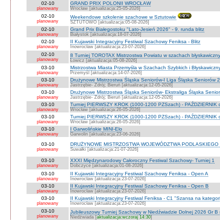
02-10
GRAND PRIX POLONII WROCŁAW
planowany
Wrocław [aktualizacja:25-05-2026]
02-10
Weekendowe szkolenie szachowe w Sztutowie
planowany
SZTUTOWO [aktualizacja:05-08-2026]
02-10
Grand Prix Białegostoku "Lato-Jesień 2026" - 9. runda blitz
planowany
Białystok [aktualizacja:18-07-2026]
02-10
II Kujawski Integracyjny Festiwal Szachowy Feniksa - Blitz
planowany
Inowrocław [aktualizacja:23-07-2026]
02-10
8 Turniej TOROTAX Mistrzostwa Powiatu w szachach błyskawiczn
planowany
Łowicz [aktualizacja:05-08-2026]
03-10
Mistrzostwa Miasta Przemyśla w Szachach Szybkich i Błyskawiczn
planowany
Przemyśl [aktualizacja:14-07-2026]
03-10
Drużynowe Mistrzostwa Śląska Seniorów-I Liga Śląska Seniorów 
planowany
Jastrzębie- Zdrój; Bieruń [aktualizacja:12-05-2026]
03-10
Drużynowe Mistrzostwa Śląska Seniorów- Ekstraliga Śląska Seni
planowany
Jastrzębie- Zdrój; Bieruń [aktualizacja:12-05-2026]
03-10
Turniej PIERWSZY KROK (1000-1200 PZSzach) - PAŹDZIERNIK d
planowany
Wrocław [aktualizacja:26-05-2026]
03-10
Turniej PIERWSZY KROK (1000-1200 PZSzach) - PAŹDZIERNIK o
planowany
Wrocław [aktualizacja:26-05-2026]
03-10
I Garwolińskie MINI-Elo
planowany
Garwolin [aktualizacja:23-06-2026]
03-10
DRUŻYNOWE MISTRZOSTWA WOJEWÓDZTWA PODLASKIEGO 
planowany
Suwałki [aktualizacja:21-07-2026]
03-10
XXXI Międzynarodowy Całoroczny Festiwal Szachowy- Turniej 1
planowany
Dobczyce [aktualizacja:01-08-2026]
03-10
II Kujawski Integracyjny Festiwal Szachowy Feniksa - Open A
planowany
Inowrocław [aktualizacja:23-07-2026]
03-10
II Kujawski Integracyjny Festiwal Szachowy Feniksa - Open B
planowany
Inowrocław [aktualizacja:23-07-2026]
03-10
II Kujawski Integracyjny Festiwal Feniksa - C1 "Szansa na kategor
planowany
Inowrocław [aktualizacja:23-07-2026]
03-10
Jubileuszowy Turniej Szachowy w Niedźwiadzie Dolnej 2026 Gr B
planowany
Niedźwiada [
aktualizacja:wczoraj 14:30
]