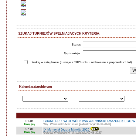
SZUKAJ TURNIEJÓW SPEŁNIAJĄCYCH KRYTERIA:
Status
Typ turnieju:
Szukaj w całej bazie (turnieje z 2026 roku i archiwalne z poprzednich lat)
Kalendarz/archiwum
01-01
GRAND PRIX WOJEWÓDZTWA WARMIŃSKO-MAZURSKIEGO W 
trwający
Woj. Warmińsko-Mazurskie [aktualizacja:30-06-2026]
07-01
IX Memoriał Józefa Matwija 2026
trwający
Gorzów Wielkopolski [aktualizacja:05-08-2026]