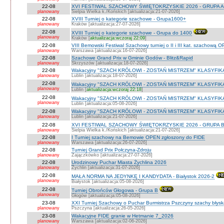
22-08
XVI FESTIWAL SZACHOWY ŚWIĘTOKRZYSKIE 2026 - GRUPA A 
planowany
Sielpia Wielka k./Końskich [aktualizacja:21-07-2026]
22-08
XVIII Turniej o kategorie szachowe - Grupa1600+
planowany
Kraków [aktualizacja:27-07-2026]
22-08
XVIII Turniej o kategorie szachowe - Grupa do 1400
planowany
Kraków [
aktualizacja:wczoraj 22:09
]
22-08
VIII Bemowski Festiwal Szachowy turniej o II i III kat. szachową 
planowany
Warszawa [aktualizacja:16-07-2026]
22-08
Szachowe Grand Prix w Gminie Godów - Blitz&Rapid
planowany
Skrzyszów [aktualizacja:18-07-2026]
22-08
Wakacyjny "SZACH KRÓLOWI - ZOSTAŃ MISTRZEM" KLASYFIK
planowany
Lublin [aktualizacja:18-07-2026]
22-08
Wakacyjny "SZACH KRÓLOWI - ZOSTAŃ MISTRZEM" KLASYFIK
planowany
Lublin [
aktualizacja:wczoraj 22:18
]
22-08
Wakacyjny "SZACH KRÓLOWI - ZOSTAŃ MISTRZEM" KLASYFI
planowany
Lublin [aktualizacja:05-08-2026]
22-08
Wakacyjny "SZACH KRÓLOWI - ZOSTAŃ MISTRZEM" KLASYFIKA
planowany
Lublin [aktualizacja:21-07-2026]
22-08
XVI FESTIWAL SZACHOWY ŚWIĘTOKRZYSKIE 2026 - GRUPA 
planowany
Sielpia Wielka k./Końskich [aktualizacja:21-07-2026]
22-08
I Turniej szachowy na Bemowie OPEN zgłoszony do FIDE
planowany
Warszawa [aktualizacja:26-07-2026]
22-08
Turniej Grand Prix Połczyna-Zdroju
planowany
Zajączkówko [aktualizacja:27-07-2026]
22-08
Urodzinowy Puchar Miasta Żychlina 2026
planowany
Żychlin [aktualizacja:31-07-2026]
22-08
MAŁA NORMA NA JEDYNKĘ I KANDYDATA - Białystok 2026-2
planowany
Białystok [aktualizacja:05-08-2026]
22-08
Turniej Obrońców Głogowa - Grupa B
planowany
Głogów [aktualizacja:05-08-2026]
23-08
XXI Turniej Szachowy o Puchar Burmistrza Pszczyny szachy błys
planowany
Pszczyna [aktualizacja:26-05-2026]
23-08
Wakacyjne FIDE granie w Hetmanie 7_2026
planowany
Warszawa [aktualizacja:02-06-2026]