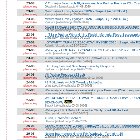
23-08
V Turniej w Szachach Błyskawicznych o Puchar Prezesa KSz Cza
planowany
Głowienka [aktualizacja:04-08-2026]
23-08
Mistrzostwa Gminy Pyrzyce 2026 - Grupa A (ur. 2013 i st.)
planowany
Pyrzyce [aktualizacja:30-06-2026]
23-08
Mistrzostwa Gminy Pyrzyce 2026 - Grupa B (ur. 2014 i mł.)
planowany
Pyrzyce [aktualizacja:30-06-2026]
23-08
XXXIII Festiwal Szachowy w Poznaniu) z okazji 90-lecia WZSzach
planowany
Poznań [aktualizacja:25-06-2026]
23-08
III TSz o Puchar Wójta Gminy Piecki - Memoriał Piotra Szczepan
planowany
Cierzpięty [aktualizacja:30-06-2026]
23-08
I OTWARTY TURNIEJ SZACHOWY RYBNIK 2026 - 2 rapid (do FI
planowany
Rybnik [aktualizacja:28-07-2026]
23-08
Wakacyjny FIDE RAPID - "SZACH KRÓLOWI - PIERWSZY KROK" O
planowany
Lublin [aktualizacja:18-07-2026]
23-08
Turniej szachowy dla dzieci na Bemowie ur. 2012 i młodsi
planowany
Warszawa [aktualizacja:26-07-2026]
24-08
I TEBowy Festiwal Szachowy - szachy klasyczne
planowany
Bydgoszcz [aktualizacja:02-08-2026]
24-08
VII Puchar Prezesa ŁZSach
planowany
Rawa Mazowiecka [aktualizacja:05-02-2026]
24-08
#9 Półkolonie w UKS Twierdzy Mokotów
planowany
Warszawa [aktualizacja:15-05-2026]
24-08
Warsztaty szachowe w czasie wakacji na Bemowie (24-25 sierpnia
planowany
Warszawa [aktualizacja:04-06-2026]
WAKACYJNY BLITZ. OTWARTY TURNIEJ SZACHOWY - RO
24-08
SZACHOWĄ
planowany
Słupsk [aktualizacja:05-08-2026]
24-08
Wakacje z UKS Debiut Dziesiątka Olsztyn - od BK do I kat
planowany
Olsztyn [aktualizacja:25-07-2026]
25-08
Turniej Szachów Fischera
planowany
Gliwice [aktualizacja:28-07-2026]
25-08
Szachy w plenerze w Parku Ludowym 16_00-19_00! Zapraszamy!
planowany
Lublin [aktualizacja:30-07-2026]
26-08
Nocne Internetowe Grand Prix Wadowic - Turniej nr 20
planowany
Wadowice / chess.com [aktualizacja:10-03-2026]