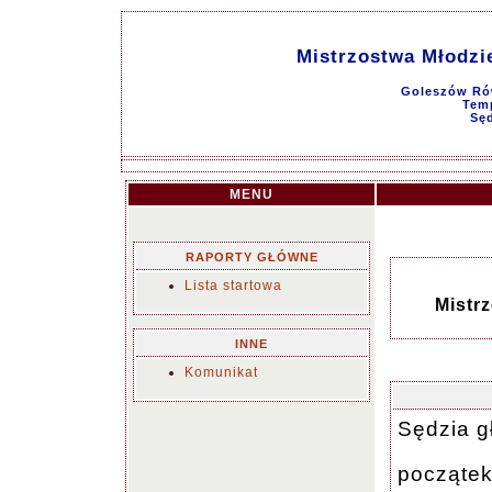
Mistrzostwa Młodzi
Goleszów Rów
Tem
Sęd
MENU
RAPORTY GŁÓWNE
Lista startowa
Mistr
INNE
Komunikat
Sędzia
g
początek