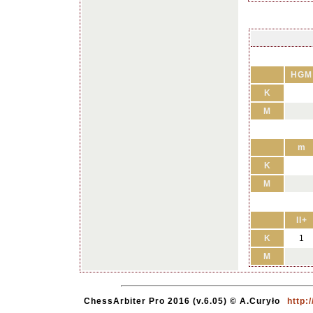
HGM
K
M
m
K
M
II+
K
1
M
ChessArbiter Pro 2016 (v.6.05) © A.Curyło
http: