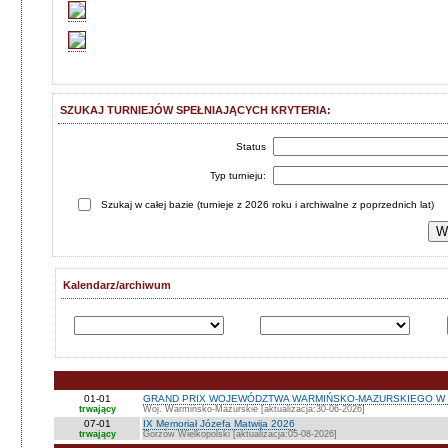
SZUKAJ TURNIEJÓW SPEŁNIAJĄCYCH KRYTERIA:
Status
Typ turnieju:
Szukaj w całej bazie (turnieje z 2026 roku i archiwalne z poprzednich lat)
Kalendarz/archiwum
01-01
GRAND PRIX WOJEWÓDZTWA WARMIŃSKO-MAZURSKIEGO W 
trwający
Woj. Warmińsko-Mazurskie [aktualizacja:30-06-2026]
07-01
IX Memoriał Józefa Matwija 2026
trwający
Gorzów Wielkopolski [aktualizacja:05-08-2026]