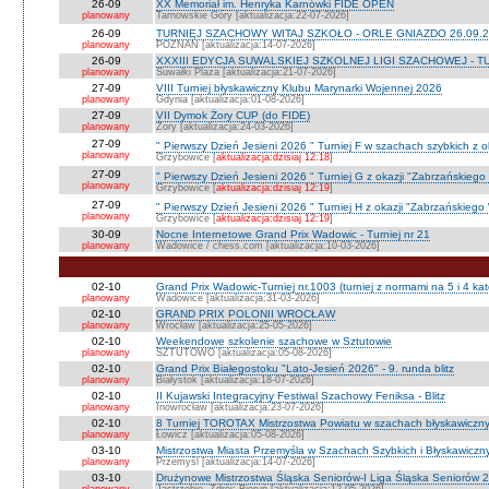
26-09
XX Memoriał im. Henryka Karnówki FIDE OPEN
planowany
Tarnowskie Góry [aktualizacja:22-07-2026]
26-09
TURNIEJ SZACHOWY WITAJ SZKOŁO - ORLE GNIAZDO 26.09.2
planowany
POZNAŃ [aktualizacja:14-07-2026]
26-09
XXXIII EDYCJA SUWALSKIEJ SZKOLNEJ LIGI SZACHOWEJ - TU
planowany
Suwałki Plaza [aktualizacja:21-07-2026]
27-09
VIII Turniej błyskawiczny Klubu Marynarki Wojennej 2026
planowany
Gdynia [aktualizacja:01-08-2026]
27-09
VII Dymok Żory CUP (do FIDE)
planowany
Żory [aktualizacja:24-03-2026]
27-09
" Pierwszy Dzień Jesieni 2026 " Turniej F w szachach szybkich z 
planowany
Grzybowice [
aktualizacja:dzisiaj 12:18
]
27-09
" Pierwszy Dzień Jesieni 2026 " Turniej G z okazji "Zabrzańskiego
planowany
Grzybowice [
aktualizacja:dzisiaj 12:19
]
27-09
" Pierwszy Dzień Jesieni 2026 " Turniej H z okazji "Zabrzańskiego
planowany
Grzybowice [
aktualizacja:dzisiaj 12:19
]
30-09
Nocne Internetowe Grand Prix Wadowic - Turniej nr 21
planowany
Wadowice / chess.com [aktualizacja:10-03-2026]
02-10
Grand Prix Wadowic-Turniej nr.1003 (turniej z normami na 5 i 4 kat
planowany
Wadowice [aktualizacja:31-03-2026]
02-10
GRAND PRIX POLONII WROCŁAW
planowany
Wrocław [aktualizacja:25-05-2026]
02-10
Weekendowe szkolenie szachowe w Sztutowie
planowany
SZTUTOWO [aktualizacja:05-08-2026]
02-10
Grand Prix Białegostoku "Lato-Jesień 2026" - 9. runda blitz
planowany
Białystok [aktualizacja:18-07-2026]
02-10
II Kujawski Integracyjny Festiwal Szachowy Feniksa - Blitz
planowany
Inowrocław [aktualizacja:23-07-2026]
02-10
8 Turniej TOROTAX Mistrzostwa Powiatu w szachach błyskawiczn
planowany
Łowicz [aktualizacja:05-08-2026]
03-10
Mistrzostwa Miasta Przemyśla w Szachach Szybkich i Błyskawiczn
planowany
Przemyśl [aktualizacja:14-07-2026]
03-10
Drużynowe Mistrzostwa Śląska Seniorów-I Liga Śląska Seniorów 