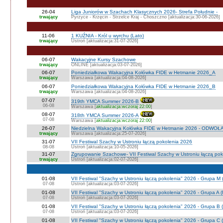
26-04
Liga Juniorów w Szachach Klasycznych 2026- Strefa Południe -
trwający
Pyrzyce - Krzęcin - Strzelce Kraj - Choszczno [aktualizacja:30-06-2026]
11-06
1 KUŹNIA - Król u wyrchu (Lato)
trwający
Ustroń [aktualizacja:31-07-2026]
06-07
Wakacyjne Kursy Szachowe
trwający
ONLINE [aktualizacja:03-07-2026]
06-07
Poniedziałkowa Wakacyjna Kołówka FIDE w Hetmanie 2026_A
trwający
Warszawa [aktualizacja:04-08-2026]
06-07
Poniedziałkowa Wakacyjna Kołówka FIDE w Hetmanie 2026_B
trwający
Warszawa [aktualizacja:04-08-2026]
07-07
319th YMCA Summer 2026-B
06-08
Warszawa [
aktualizacja:wczoraj 22:00
]
08-07
318th YMCA Summer 2026-A
07-08
Warszawa [
aktualizacja:wczoraj 22:00
]
26-07
Niedzielna Wakacyjna Kołówka FIDE w Hetmanie 2026 - ODWOŁ
trwający
Warszawa [aktualizacja:25-07-2026]
31-07
VII Festiwal Szachy w Ustroniu łączą pokolenia 2026
08-08
Ustroń [aktualizacja:10-05-2026]
31-07
Zgrupowanie Szachowe- VII Festiwal Szachy w Ustroniu łączą po
trwający
Ustroń [aktualizacja:02-07-2026]
01-08
VII Festiwal "Szachy w Ustroniu łączą pokolenia" 2026 - Grupa M
07-08
Ustroń [aktualizacja:03-07-2026]
01-08
VII Festiwal "Szachy w Ustroniu łączą pokolenia" 2026 - Grupa A
07-08
Ustroń [aktualizacja:03-07-2026]
01-08
VII Festiwal "Szachy w Ustroniu łączą pokolenia" 2026 - Grupa B 
07-08
Ustroń [aktualizacja:03-07-2026]
01-08
VII Festiwal "Szachy w Ustroniu łączą pokolenia" 2026 - Grupa C 