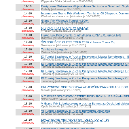
planowany
Węgierska Górka [aktualizacja:02-05-2026]
11-10
Drużynowe Mistrzostwa Województwa Seniorów w Szachach Szyb
planowany
Prabuty [aktualizacja:31-07-2026]
14-10
Internetowe Grand Prix Wadowic - Turniej nr 68 (Nagrody: Diamen
planowany
Wadowice / chess.com [aktualizacja:10-03-2026]
16-10
Grand Prix Wadowic-Turniej nr.1004
planowany
Wadowice [aktualizacja:31-03-2026]
16-10
GRAND PRIX POLONII WROCŁAW
planowany
Wrocław [aktualizacja:25-05-2026]
16-10
Grand Prix Białegostoku "Lato-Jesień 2026" - 11. runda blitz
planowany
Białystok [aktualizacja:18-07-2026]
17-10
ŚWINOUJŚCIE CHESS TOUR 2026 - Uznam Chess Cup
planowany
Świnoujście [aktualizacja:01-01-2026]
17-10
Turniej na kategorie
planowany
Zielona Góra [aktualizacja:18-01-2026]
17-10
IX Turniej Szachowy o Puchar Prezydenta Miasta Tarnobrzega - G
planowany
Tarnobrzeg [aktualizacja:20-03-2026]
17-10
IX Turniej Szachowy o Puchar Prezydenta Miasta Tarnobrzega Gr
planowany
Tarnobrzeg [aktualizacja:20-03-2026]
17-10
IX Turniej Szachowy o Puchar Prezydenta Miasta Tarnobrzega Gr
planowany
Tarnobrzeg [aktualizacja:20-03-2026]
17-10
IX Turniej Szachowy o Puchar Prezydenta Miasta Tarnobrzega Gr 
planowany
Tarnobrzeg [aktualizacja:20-03-2026]
17-10
DRUŻYNOWE MISTRZOSTWA WOJEWÓDZTWA PODLASKIEGO 
planowany
Suwałki [aktualizacja:21-07-2026]
18-10
V TURNIEJ SZACHOWY CZTERY PORY ROKU - JESIEŃ (do FID
planowany
SOSNOWIEC [aktualizacja:21-01-2026]
18-10
V Grand-Prix Lubelszczyzny o puchar Burmistrza Opola Lubelskie
planowany
Opole Lubelskie [aktualizacja:21-07-2026]
18-10
VI Turniej Szachowy o Puchar Burmistrza Dziwnowa
planowany
Dziwnów [aktualizacja:17-03-2026]
18-10
DRUŻYNOWE MISTRZOSTWA POLSKI DO LAT 10
planowany
Szklarska Porębs [aktualizacja:07-06-2026]
19-10
Mistrzostwa Polski Drukarzy i Wydawców