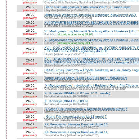
planowany
Chrzanów Klub Szachowy Szpitalna 1 [aktualizacja:18-06-2026]
25-09
Grand Prix Białegostoku "Lato-Jesień 2026" - 8. runda rapid
planowany
Białystok [aktualizacja:25-07-2026]
26-09
Mistrzostwa Wejherowa Juniorów w Szachach Klasycznych 2026
planowany
Wejherowo [aktualizacja:09-06-2026]
26-09
XVI OTWARTE MISTRZOSTWA SZACHOWE O PUCHAR ŻABIEGO K
planowany
STRUMIEŃ [aktualizacja:25-07-2026]
26-09
VII Międzynarodowy Memoriał Szachowy Alfreda Chrobaka ( do FI
planowany
Racibórz [
aktualizacja:wczoraj 09:20
]
26-09
VII Międzynarodowy Memoriał Szachowy Alfreda Chrobaka - Junior
planowany
Racibórz [
aktualizacja:wczoraj 09:17
]
XVIII OGÓLNOPOLSKI MEMORIAŁ im. SOTERO WISMONTA 
26-09
SZACHACH SZYBKICH - zgłoszony do FIDE
planowany
Słupsk [aktualizacja:25-05-2026]
XVIII OGÓLNOPOLSKI MEMORIAŁ im. SOTERO WISMON
26-09
KWALIFIKACYJNY DLA JUNIORÓW DO 14 LAT - kategoria V lub IV 
planowany
Słupsk [aktualizacja:16-05-2026]
26-09
CXXV Turniej Szachowy w Czytelni Naukowej nr 1 im. Janiny Engler
planowany
Warszawa [aktualizacja:07-05-2026]
26-09
Turniej DRUGI KROK (1250-1600 PZSzach) - WRZESIEŃ
planowany
Wrocław [aktualizacja:28-05-2026]
26-09
IX Międzynarodowe Indywidualne i Rodzinne Grand Prix Chess i
planowany
Chrzanów Klub Szachowy Szpitalna 1 [aktualizacja:18-06-2026]
26-09
XII Koneckie MINI-Elo - U15 (ur. 2011 i młodsi)
planowany
Końskie [aktualizacja:19-06-2026]
26-09
XII Koneckie MINI-Elo - OPEN
planowany
Końskie [aktualizacja:19-06-2026]
26-09
IV Grand Prix Inowrocławia w Szachach Szybkich turniej 7
planowany
Inowrocław [aktualizacja:28-06-2026]
26-09
I Grand Prix Inowrocławia do lat 12 turniej 7
planowany
Inowrocław [aktualizacja:28-06-2026]
26-09
XX Memoriał im. Henryka Karnówki do lat 10
planowany
Tarnowskie Góry [aktualizacja:22-07-2026]
26-09
XX Memoriał im. Henryka Karnówki do lat 14
planowany
Tarnowskie Góry [aktualizacja:22-07-2026]