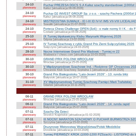
24-10
Puchar PREZESA DGCS S.A Kalisz szachy standardowe (1000zł 
planowany
Kalisz [aktualizacja:06-08-2026]
24-10
Puchar D2 INVEST GROUP Sp. z o.o. - szachy Fischera (2000zł 1
planowany
Kalisz [aktualizacja:06-08-2026]
24-10
MISTRZOSTWA SUWAŁK - ID I-III ID IV-VI IMS VII-VIII LICEALIA
planowany
Suwałki [aktualizacja:21-07-2026]
24-10
Forteca Chess Challenge OPEN (3z4) - o małe normy II I K. - do F
planowany
Czeladź [aktualizacja:05-08-2026]
25-10
IX Turniej błyskawiczny Klubu Marynarki Wojennej 2026
planowany
Gdynia [aktualizacja:13-02-2026]
25-10
IV Turniej Szachowy z cyklu Grand Prix Ziemi Sulęczyńskiej 2026
planowany
Sulęczyno [aktualizacja:24-03-2026]
28-10
Nocne Internetowe Grand Prix Wadowic - Turniej nr 22
planowany
Wadowice / chess.com [aktualizacja:10-03-2026]
30-10
GRAND PRIX POLONII WROCŁAW
planowany
Wrocław [aktualizacja:25-05-2026]
30-10
V Międzynarodowe Szachowe Ind. i Rodzinne GP Chrzanowa 2026
planowany
Chrzanów Klub Szachowy Szpitalna 1 [aktualizacja:18-06-2026]
30-10
Grand Prix Białegostoku "Lato-Jesień 2026" - 13. runda blitz
planowany
Białystok [aktualizacja:18-07-2026]
31-10
XV Międzynarodowy Turniej Szachowy Pamięci Marii Trafalskiej
planowany
Gdańsk [aktualizacja:10-11-2025]
06-11
GRAND PRIX POLONII WROCŁAW
planowany
Wrocław [aktualizacja:25-05-2026]
06-11
Grand Prix Białegostoku "Lato-Jesień 2026" - 14. runda rapid
planowany
Białystok [aktualizacja:25-07-2026]
07-11
Szachy Dla Dzieci
planowany
Strzelce Krajeńskie [aktualizacja:01-02-2026]
07-11
III NOCNY MARATON SZACHOWY O PUCHAR BURMISTRZA SZ
planowany
Szczytna [aktualizacja:15-02-2026]
07-11
Druzynowe Mistrzostwa Województwa/Polski Młodzików
planowany
Drzonków [aktualizacja:10-03-2026]
07-11
Turniej PIERWSZY KROK (1000-1200 PZSzach) - LISTOPAD do l