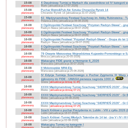
15-08
X Dwudniowy Turniej w Markach dla zawodnikow od IV kategorii 
planowany
Marki [aktualizacja:17-07-2026]
15-08
Puchar Bistro&Pub Ale Sztuka Chrzanów Rynek 14
planowany
Chrzanów Rynek 14 [aktualizacja:31-07-2026]
15-08
62. Międzynarodowy Festiwal Szachowy im. Akiby Rubinsteina - Tu
planowany
Polanica-Zdrój [aktualizacja:06-08-2026]
16-08
II Ogólnopolski Festiwal Szachowy "Przystan Radzyn-Sława" - gr
planowany
Radzyn-Sława [aktualizacja:09-07-2026]
16-08
II Ogólnopolski Festiwal Szachowy "Przystań Radzyn-Sława" - gru
planowany
Radzyn-Sława [aktualizacja:09-07-2026]
16-08
II Ogólnopolski Festiwal "Przystań Radzyń-Sława" - Grupa do lat 
planowany
Radzyn- Sława [aktualizacja:09-07-2026]
16-08
II Ogólnopolski Festiwal Szachowy "Przystań Radzyn-Sława" - turni
planowany
Radzyń-Sława [aktualizacja:26-07-2026]
16-08
79 Otwarte Mistrzostwa Województwa Kujawsko-Pomorskiego w Sz
planowany
Mrocza [aktualizacja:20-05-2026]
16-08
Wakacyjne FIDE granie w Hetmanie 6_2026
planowany
Warszawa [aktualizacja:30-07-2026]
16-08
II Mokotowskie MINI-Elo
planowany
Warszawa [aktualizacja:25-06-2026]
IV Edycja Turnieju Szachowego o Puchar Zygmunta III Wazy w
16-08
zgłoszony do FIDE - UWAGA pierwsza nagroda 1000 zł.
planowany
Gniew [
aktualizacja:dzisiaj 11:45
]
16-08
XXXII Międzynarodowy Turniej Szachowy "SIERPIEŃ 2026" - Grup
planowany
Mielec [
aktualizacja:dzisiaj 07:21
]
16-08
XXXII Międzynarodowy Turniej Szachowy "SIERPIEŃ 2026" - Gr B
planowany
Mielec [aktualizacja:06-08-2026]
16-08
XXXII Międzynarodowy Turniej Szachowy "SIERPIEŃ 2026" - Gr C J
planowany
Mielec [
aktualizacja:dzisiaj 07:25
]
16-08
Szach Królowi o puchar Prezydenta m. Lublin - VIII z cyklu 2026
planowany
Lublin [aktualizacja:18-07-2026]
16-08
Szach Królowi -Turniej Młodych Talentów do 14 lat - (na V i IV i III
planowany
Lublin [aktualizacja:02-08-2026]
16-08
Wakacyjny Turniej na kategorie I
planowany
Suwałki [aktualizacja:05-08-2026]