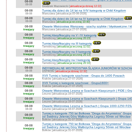
08-08
08-08
Grodzisk Mazowiecki [
aktualizacja:dzisiaj 12:22
]
08-08
Turniej dla dzieci do 14 lat na V-IV kategorię w Child Kingdom
08-08
Warszawa [aktualizacja:05-08-2026]
08-08
Turniej dla dzieci do 14 lat na IV kategorię w Child Kingdom
08-08
Warszawa [
aktualizacja:wczoraj 10:40
]
08-08
Otwarte Mistrzostwa Warszawy - szachy szybkie / błyskawiczne / k
trwający
Warszawa [aktualizacja:27-07-2026]
08-08
Turniej klasyfikacyjny na V i IV kategorię
trwający
Tarnobrzeg [
aktualizacja:wczoraj 20:23
]
08-08
Turniej klasyfikacyjny na III kategorię
trwający
Tarnobrzeg [
aktualizacja:wczoraj 11:02
]
08-08
Turniej klasyfikacyjny na II kategorię
trwający
Tarnobrzeg [
aktualizacja:wczoraj 20:13
]
08-08
Turniej klasyfikaxyjny na I kategorię
trwający
Tarnobrzeg [
aktualizacja:wczoraj 20:10
]
08-08
INDYWIDUALNE MISTRZOSTWA ŚLĄSKA JUNIORÓW W SZACHAC
08-08
USTROŃ [
aktualizacja:dzisiaj 12:32
]
08-08
XVII Turniej o kategorie szachowe - Grupa do 1400 Pzszach
trwający
Kraków [aktualizacja:27-07-2026]
08-08
XVII Turniej o kategorie szachowe - Grupa1600+
trwający
Kraków [aktualizacja:27-07-2026]
08-08
Otwarte Mistrzostwa Leszna w Szachach Klasycznych | FIDE | G
trwający
Leszno [aktualizacja:16-07-2026]
08-08
Otwarte Mistrzostwa Leszna w Szachach Klasycznych | Grupa 1
trwający
Leszno [aktualizacja:16-07-2026]
08-08
Otwarte Mistrzostwa Leszna w Szachach | Grupa 1000-1250 PZS
08-08
Leszno [aktualizacja:16-07-2026]
Turniej o kategorie 750 lat Bolkowa "Droga do Arcymistrza" G
08-08
od Świdnicy Jeleniej Góry Wałbrzycha Legnicy 50min od Wrocław
trwający
Bolków [aktualizacja:31-07-2026]
Turniej o kategorie 750 lat Bolkowa "Droga do Arcymistrza" G
08-08
od Świdnicy Jeleniej Góry Wałbrzycha Legnicy 50min od Wrocław
trwający
Bolków [aktualizacja:31-07-2026]