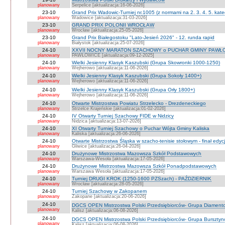
planowany
Serpelice [aktualizacja:16-06-2026]
23-10
Grand Prix Wadowic-Turniej nr.1005 (z normami na 2. 3. 4. 5. kate
planowany
Wadowice [aktualizacja:31-03-2026]
23-10
GRAND PRIX POLONII WROCŁAW
planowany
Wrocław [aktualizacja:25-05-2026]
23-10
Grand Prix Białegostoku "Lato-Jesień 2026" - 12. runda rapid
planowany
Białystok [aktualizacja:25-07-2026]
24-10
XXVII NOCNY MARATON SZACHOWY o PUCHAR GMINY PAWŁOW
planowany
PAWŁOWICE [aktualizacja:09-12-2025]
24-10
Wielki Jesienny Klasyk Kaszubski (Grupa Skowronki 1000-1250)
planowany
Wejherowo [aktualizacja:11-06-2026]
24-10
Wielki Jesienny Klasyk Kaszubski (Grupa Sokoły 1400+)
planowany
Wejherowo [aktualizacja:11-06-2026]
24-10
Wielki Jesienny Klasyk Kaszubski (Grupa Orły 1800+)
planowany
Wejherowo [aktualizacja:11-06-2026]
24-10
Otwarte Mistrzostwa Powiatu Strzelecko - Drezdeneckiego
planowany
Strzelce Krajeńskie [aktualizacja:01-02-2026]
24-10
IV Otwarty Turniej Szachowy FIDE w Nidzicy
planowany
Nidzica [aktualizacja:13-07-2026]
24-10
XI Otwarty Turniej Szachowy o Puchar Wójta Gminy Kaliska
planowany
Kaliska [aktualizacja:26-06-2026]
24-10
Otwarte Mistrzostwa Śląska w szacho-tenisie stołowym - finał edyc
planowany
Gliwice [aktualizacja:26-04-2026]
24-10
Drużynowe Mistrzostwa Mazowsza Szkół Podstawowych
planowany
Warszawa-Wesoła [aktualizacja:17-05-2026]
24-10
Drużynowe Mistrzostwa Mazowsza Szkół Ponadpodstawowych
planowany
Warszawa Wesoła [aktualizacja:17-05-2026]
24-10
Turniej DRUGI KROK (1250-1600 PZSzach) - PAŹDZIERNIK
planowany
Wrocław [aktualizacja:28-05-2026]
24-10
Turniej Szachowy w Zakopanem
planowany
Zakopane [aktualizacja:20-06-2026]
24-10
DGCS OPEN Mistrzostwa Polski Przedsiębiorców- Grupa Diament
planowany
Kalisz [aktualizacja:06-08-2026]
24-10
DGCS OPEN Mistrzostwa Polski Przedsiębiorców- Grupa Burszty
planowany
Kalisz [aktualizacja:06-08-2026]