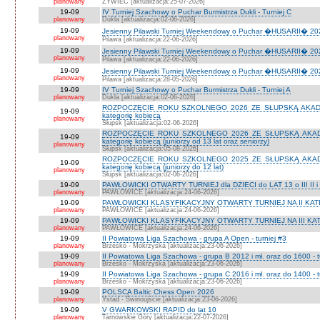
planowany
ŻYWIEC [aktualizacja:25-07-2026]
19-09
IV Turniej Szachowy o Puchar Burmistrza Dukli - Turniej C
planowany
Dukla [aktualizacja:02-06-2026]
19-09
Jesienny Pilawski Turniej Weekendowy o Puchar �HUSARII� 2026
planowany
Pilawa [aktualizacja:22-06-2026]
19-09
Jesienny Pilawski Turniej Weekendowy o Puchar �HUSARII� 2026
planowany
Pilawa [aktualizacja:22-06-2026]
19-09
Jesienny Pilawski Turniej Weekendowy o Puchar �HUSARII� 2026
planowany
Pilawa [aktualizacja:28-05-2026]
19-09
IV Turniej Szachowy o Puchar Burmistrza Dukli - Turniej A
planowany
Dukla [aktualizacja:02-06-2026]
ROZPOCZĘCIE ROKU SZKOLNEGO 2026 ZE SŁUPSKĄ AKADEMI
19-09
kategorię kobiecą
planowany
Słupsk [aktualizacja:02-06-2026]
ROZPOCZĘCIE ROKU SZKOLNEGO 2026 ZE SŁUPSKĄ AKADEMI
19-09
kategorię kobiecą (juniorzy od 13 lat oraz seniorzy)
planowany
Słupsk [aktualizacja:05-08-2026]
ROZPOCZĘCIE ROKU SZKOLNEGO 2025 ZE SŁUPSKĄ AKADEMI
19-09
kategorię kobiecą (juniorzy do 12 lat)
planowany
Słupsk [aktualizacja:02-06-2026]
19-09
PAWŁOWICKI OTWARTY TURNIEJ dla DZIECI do LAT 13 o III II i I
planowany
PAWŁOWICE [aktualizacja:24-06-2026]
19-09
PAWŁOWICKI KLASYFIKACYJNY OTWARTY TURNIEJ NA II KATEG
planowany
PAWŁOWICE [aktualizacja:24-06-2026]
19-09
PAWŁOWICKI KLASYFIKACYJNY OTWARTY TURNIEJ NA III KATEG
planowany
PAWŁOWICE [aktualizacja:24-06-2026]
19-09
II Powiatowa Liga Szachowa - grupa A Open - turniej #3
planowany
Brzesko - Mokrzyska [aktualizacja:23-06-2026]
19-09
II Powiatowa Liga Szachowa - grupa B 2012 i mł. oraz do 1600 - t
planowany
Brzesko - Mokrzyska [aktualizacja:23-06-2026]
19-09
II Powiatowa Liga Szachowa - grupa C 2016 i mł. oraz do 1400 - t
planowany
Brzesko - Mokrzyska [aktualizacja:23-06-2026]
19-09
POLSCA Baltic Chess Open 2026
planowany
Ystad - Świnoujście [aktualizacja:23-06-2026]
19-09
V GWARKOWSKI RAPID do lat 10
planowany
Tarnowskie Góry [aktualizacja:22-07-2026]