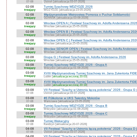
07-08
Ustroń [aktualizacja:03-07-2026]
02-08
Turniej Szachowy WDZYDZE 2026
trwający
WDZYDZE [aktualizacja:23-05-2026]
02-08
Międzynarodowe Mistrzostwa Pomorza o Puchar Solidarności
trwający
GDAŃSK [aktualizacja:03-08-2026]
02-08
Wrocław OPEN A | Festiwal Szachowy im. Adolfa Anderssena 202
trwający
Wrocław [aktualizacja:25-05-2026]
02-08
Wrocław OPEN B | Festiwal Szachowy im. Adolfa Anderssena 202
trwający
Wrocław [aktualizacja:25-05-2026]
02-08
Wrocław OPEN C | Festiwal Szachowy im. Adolfa Anderssena 202
trwający
Wrocław [aktualizacja:25-05-2026]
02-08
Wrocław SENIOR OPEN | Festiwal Szachowy im. Adolfa Andersse
trwający
Wrocław [aktualizacja:25-05-2026]
02-08
Grupa G | Festiwal Szachowy im. Adolfa Anderssena 2026
trwający
Wrocław [aktualizacja:25-05-2026]
03-08
Turniej Szachowy WDZYDZE 2026 - Grupa A
trwający
Wdzydze [aktualizacja:01-08-2026]
03-08
XVIII Międzynarodowy Turniej Szachowy im. Jana Zukertorta FIDE
trwający
Lublin [
aktualizacja:wczoraj 20:03
]
03-08
XVIII Międzynarodowy Turniej Szachowy im. Jana Zukertorta FID
trwający
Lublin [
aktualizacja:wczoraj 20:19
]
03-08
VII Festiwal "Szachy w Ustroniu łączą pokolenia" 2026 - Grupa G 
07-08
Ustroń [aktualizacja:03-07-2026]
03-08
#6 Półkolonie w UKS Twierdzy Mokotów
07-08
Warszawa [aktualizacja:15-05-2026]
03-08
Turniej Szachowy WDZYDZE 2026 - Grupa B
trwający
Wdzydze [aktualizacja:01-08-2026]
03-08
Turniej Szachowy WDZYDZE 2026 - Grupa C
trwający
Wdzydze [aktualizacja:01-08-2026]
03-08
Turniej Wakacyjny
07-08
Kwidzyn [aktualizacja:20-07-2026]
04-08
VII Festiwal "Szachy w Ustroniu łączą pokolenia" 2026 - Grupa D (
07-08
Ustroń [aktualizacja:03-07-2026]
04-08
VII Festiwal "Szachy w Ustroniu łączą pokolenia" 2026 - Grupa E (