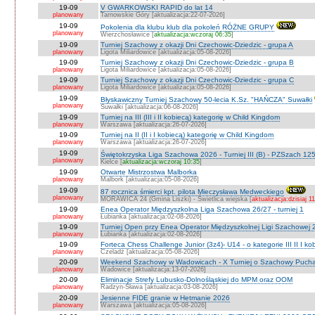
19-09
V GWARKOWSKI RAPID do lat 14
planowany
Tarnowskie Góry [aktualizacja:22-07-2026]
19-09
Pokolenia dla klubu klub dla pokoleń RÓŻNE GRUPY
planowany
Wierzchosławice [
aktualizacja:wczoraj 06:35
]
19-09
Turniej Szachowy z okazji Dni Czechowic-Dziedzic - grupa A
planowany
Ligota Miliardowice [aktualizacja:05-08-2026]
19-09
Turniej Szachowy z okazji Dni Czechowic-Dziedzic - grupa B
planowany
Ligota Miliardowice [aktualizacja:05-08-2026]
19-09
Turniej Szachowy z okazji Dni Czechowic-Dziedzic - grupa C
planowany
Ligota Miliardowice [aktualizacja:05-08-2026]
19-09
Błyskawiczny Turniej Szachowy 50-lecia K.Sz. "HAŃCZA" Suwałki
planowany
Suwałki [aktualizacja:06-08-2026]
19-09
Turniej na III (III i II kobiecą) kategorię w Child Kingdom
planowany
Warszawa [aktualizacja:26-07-2026]
19-09
Turniej na II (II i I kobiecą) kategorię w Child Kingdom
planowany
Warszawa [aktualizacja:26-07-2026]
19-09
Świętokrzyska Liga Szachowa 2026 - Turniej III (B) - PZSzach 1
planowany
Kielce [
aktualizacja:wczoraj 10:35
]
19-09
Otwarte Mistrzostwa Malborka
planowany
Malbork [aktualizacja:05-08-2026]
19-09
87 rocznica śmierci kpt. pilota Mieczysława Medweckiego
planowany
MORAWICA 24 (Gmina Liszki) - Świetlica wiejska [
aktualizacja:dzisiaj 1
19-09
Enea Operator Międzyszkolna Liga Szachowa 26/27 - turniej 1
planowany
Łubianka [aktualizacja:02-08-2026]
19-09
Turniej Open przy Enea Operator Międzyszkolnej Ligi Szachowej 26
planowany
Łubianka [aktualizacja:02-08-2026]
19-09
Forteca Chess Challenge Junior (3z4)- U14 - o kategorie III II I ko
planowany
Czeladź [aktualizacja:05-08-2026]
20-09
Weekend Szachowy w Wadowicach - X Turniej o Szachowy Puchar B
planowany
Wadowice [aktualizacja:13-07-2026]
20-09
Eliminacje Strefy Lubusko-Dolnośląskiej do MPM oraz OOM
planowany
Radzyn-Sława [aktualizacja:03-08-2026]
20-09
Jesienne FIDE granie w Hetmanie 2026
planowany
Warszawa [aktualizacja:05-08-2026]