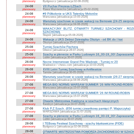
planowany
Bydgoszcz [aktualizacja:02-08-2026]
24-08
VII Puchar Prezesa ŁZSach
planowany
Rawa Mazowiecka [aktualizacja:05-02-2026]
24-08
#9 Półkolonie w UKS Twierdzy Mokotów
planowany
Warszawa [aktualizacja:15-05-2026]
24-08
Warsztaty szachowe w czasie wakacji na Bemowie (24-25 sierpnia
planowany
Warszawa [aktualizacja:04-06-2026]
WAKACYJNY BLITZ. OTWARTY TURNIEJ SZACHOWY - RO
24-08
SZACHOWĄ
planowany
Słupsk [aktualizacja:05-08-2026]
24-08
Wakacje z UKS Debiut Dziesiątka Olsztyn - od BK do I kat
planowany
Olsztyn [aktualizacja:25-07-2026]
25-08
Turniej Szachów Fischera
planowany
Gliwice [aktualizacja:28-07-2026]
25-08
Szachy w plenerze w Parku Ludowym 16_00-19_00! Zapraszamy!
planowany
Lublin [aktualizacja:30-07-2026]
26-08
Nocne Internetowe Grand Prix Wadowic - Turniej nr 20
planowany
Wadowice / chess.com [aktualizacja:10-03-2026]
26-08
XVIII Letni Turniej Szachowy w Amfiteatrze
planowany
Tarnów [aktualizacja:30-05-2026]
26-08
Warsztaty szachowe w czasie wakacji na Bemowie (26-27 sierpnia
planowany
Warszawa [aktualizacja:04-06-2026]
27-08
MEGA BIG NORMS WARSAW SUMMER '26 WIM ROUND-ROBIN
planowany
Warszawa [aktualizacja:15-07-2026]
27-08
MEGA BIG NORMS WARSAW SUMMER '26 IM ROUND-ROBIN
planowany
Warszawa [aktualizacja:15-07-2026]
27-08
Otwarte Mistrzostwa Kwidzyna w szachach klasycznych
planowany
Kwidzyn [aktualizacja:24-07-2026]
27-08
Klub P.Z.Szach. (656 turniej czwartkowy pamięci P. Wajszczyka)
planowany
WARSZAWA [aktualizacja:31-07-2026]
27-08
Szachy w plenerze w Parku Ludowym 16_00-19_00! Zapraszamy!
planowany
Lublin [aktualizacja:30-07-2026]
28-08
I TEBowy Festiwal Szachowy - szachy błyskawiczne (FIDE)
planowany
Bydgoszcz [aktualizacja:02-08-2026]
28-08
OTWARTE MISTRZOSTWA POMORZA ZACHODNIEGO W SZACH