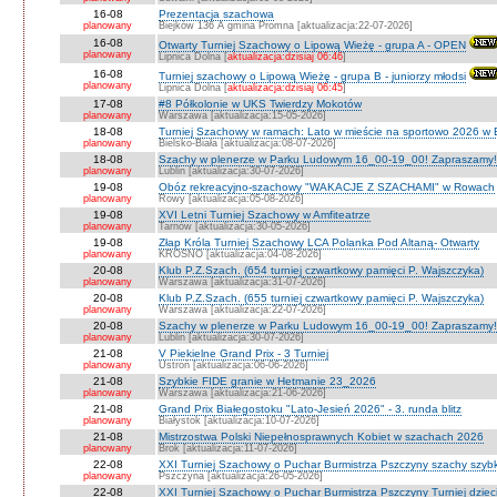
16-08
Prezentacja szachowa
planowany
Biejków 136 A gmina Promna [aktualizacja:22-07-2026]
16-08
Otwarty Turniej Szachowy o Lipową Wieżę - grupa A - OPEN
planowany
Lipnica Dolna [
aktualizacja:dzisiaj 06:46
]
16-08
Turniej szachowy o Lipową Wieżę - grupa B - juniorzy młodsi
planowany
Lipnica Dolna [
aktualizacja:dzisiaj 06:45
]
17-08
#8 Półkolonie w UKS Twierdzy Mokotów
planowany
Warszawa [aktualizacja:15-05-2026]
18-08
Turniej Szachowy w ramach: Lato w mieście na sportowo 2026 w Bie
planowany
Bielsko-Biała [aktualizacja:08-07-2026]
18-08
Szachy w plenerze w Parku Ludowym 16_00-19_00! Zapraszamy!
planowany
Lublin [aktualizacja:30-07-2026]
19-08
Obóz rekreacyjno-szachowy "WAKACJE Z SZACHAMI" w Rowach
planowany
Rowy [aktualizacja:05-08-2026]
19-08
XVI Letni Turniej Szachowy w Amfiteatrze
planowany
Tarnów [aktualizacja:30-05-2026]
19-08
Złap Króla Turniej Szachowy LCA Polanka Pod Altaną- Otwarty
planowany
KROSNO [aktualizacja:04-08-2026]
20-08
Klub P.Z.Szach. (654 turniej czwartkowy pamięci P. Wajszczyka)
planowany
Warszawa [aktualizacja:31-07-2026]
20-08
Klub P.Z.Szach. (655 turniej czwartkowy pamięci P. Wajszczyka)
planowany
Warszawa [aktualizacja:22-07-2026]
20-08
Szachy w plenerze w Parku Ludowym 16_00-19_00! Zapraszamy!
planowany
Lublin [aktualizacja:30-07-2026]
21-08
V Piekielne Grand Prix - 3 Turniej
planowany
Ustroń [aktualizacja:06-06-2026]
21-08
Szybkie FIDE granie w Hetmanie 23_2026
planowany
Warszawa [aktualizacja:21-06-2026]
21-08
Grand Prix Białegostoku "Lato-Jesień 2026" - 3. runda blitz
planowany
Białystok [aktualizacja:10-07-2026]
21-08
Mistrzostwa Polski Niepełnosprawnych Kobiet w szachach 2026
planowany
Brok [aktualizacja:11-07-2026]
22-08
XXI Turniej Szachowy o Puchar Burmistrza Pszczyny szachy szyb
planowany
Pszczyna [aktualizacja:26-05-2026]
22-08
XXI Turniej Szachowy o Puchar Burmistrza Pszczyny Turniej dzieci