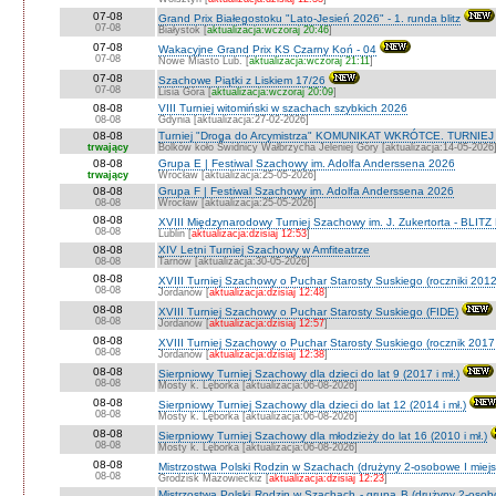
07-08
Grand Prix Białegostoku "Lato-Jesień 2026" - 1. runda blitz
07-08
Białystok [
aktualizacja:wczoraj 20:46
]
07-08
Wakacyjne Grand Prix KS Czarny Koń - 04
07-08
Nowe Miasto Lub. [
aktualizacja:wczoraj 21:11
]
07-08
Szachowe Piątki z Liskiem 17/26
07-08
Lisia Góra [
aktualizacja:wczoraj 20:09
]
08-08
VIII Turniej witomiński w szachach szybkich 2026
08-08
Gdynia [aktualizacja:27-02-2026]
08-08
Turniej "Droga do Arcymistrza" KOMUNIKAT WKRÓTCE. TURNIEJ O V
trwający
Bolków koło Świdnicy Wałbrzycha Jeleniej Góry [aktualizacja:14-05-2026
08-08
Grupa E | Festiwal Szachowy im. Adolfa Anderssena 2026
trwający
Wrocław [aktualizacja:25-05-2026]
08-08
Grupa F | Festiwal Szachowy im. Adolfa Anderssena 2026
08-08
Wrocław [aktualizacja:25-05-2026]
08-08
XVIII Międzynarodowy Turniej Szachowy im. J. Zukertorta - BLITZ
08-08
Lublin [
aktualizacja:dzisiaj 12:53
]
08-08
XIV Letni Turniej Szachowy w Amfiteatrze
08-08
Tarnów [aktualizacja:30-05-2026]
08-08
XVIII Turniej Szachowy o Puchar Starosty Suskiego (roczniki 201
08-08
Jordanów [
aktualizacja:dzisiaj 12:48
]
08-08
XVIII Turniej Szachowy o Puchar Starosty Suskiego (FIDE)
08-08
Jordanów [
aktualizacja:dzisiaj 12:57
]
08-08
XVIII Turniej Szachowy o Puchar Starosty Suskiego (rocznik 2017 
08-08
Jordanów [
aktualizacja:dzisiaj 12:38
]
08-08
Sierpniowy Turniej Szachowy dla dzieci do lat 9 (2017 i mł.)
08-08
Mosty k. Lęborka [aktualizacja:06-08-2026]
08-08
Sierpniowy Turniej Szachowy dla dzieci do lat 12 (2014 i mł.)
08-08
Mosty k. Lęborka [aktualizacja:06-08-2026]
08-08
Sierpniowy Turniej Szachowy dla młodzieży do lat 16 (2010 i mł.)
08-08
Mosty k. Lęborka [aktualizacja:06-08-2026]
08-08
Mistrzostwa Polski Rodzin w Szachach (drużyny 2-osobowe I miejs
08-08
Grodzisk Mazowieckiz [
aktualizacja:dzisiaj 12:23
]
Mistrzostwa Polski Rodzin w Szachach - grupa B (drużyny 2-osobo