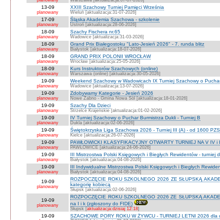
planowany
Warszawa [aktualizacja:07-07-2026]
13-09
XXIII Szachowy Turniej Pamięci Września
planowany
Wieluń [aktualizacja:31-07-2026]
17-09
Śląska Akademia Szachowa - szkolenie
planowany
Ustroń [aktualizacja:28-06-2026]
18-09
Szachy Fischera nr.65
planowany
Wadowice [aktualizacja:31-03-2026]
18-09
Grand Prix Białegostoku "Lato-Jesień 2026" - 7. runda blitz
planowany
Białystok [aktualizacja:18-07-2026]
18-09
GRAND PRIX POLONII WROCŁAW
planowany
Wrocław [aktualizacja:25-05-2026]
18-09
Kurs Instruktorów Szachowych (online)
planowany
Warszawa (online) [aktualizacja:30-05-2026]
19-09
Weekend Szachowy w Wadowicach IX Turniej Szachowy o Puchar S
planowany
Wadowice [aktualizacja:13-07-2026]
19-09
Zdobywamy Kategorie - Jesień 2026
planowany
Nowe Żabno - Gmina Nowa Sól [aktualizacja:18-01-2026]
19-09
Szachy Dla Dzieci
planowany
Strzelce Krajeńskie [aktualizacja:01-02-2026]
19-09
IV Turniej Szachowy o Puchar Burmistrza Dukli - Turniej B
planowany
Dukla [aktualizacja:02-06-2026]
19-09
Świętokrzyska Liga Szachowa 2026 - Turniej III (A) - od 1600 PZ
planowany
Kielce [aktualizacja:26-07-2026]
19-09
PAWŁOWICKI KLASYFIKACYJNY OTWARTY TURNIEJ NA V IV i I
planowany
PAWŁOWICE [aktualizacja:24-06-2026]
19-09
III Mistrzostwa Polski Księgowych i Biegłych Rewidentów - turniej d
planowany
Białystok [aktualizacja:04-08-2026]
19-09
III Indywidualne Mistrzostwa Polski Księgowych i Biegłych Rewid
planowany
Białystok [aktualizacja:04-08-2026]
ROZPOCZĘCIE ROKU SZKOLNEGO 2026 ZE SŁUPSKĄ AKADEMIĄ 
19-09
kategorię kobiecą
planowany
Słupsk [aktualizacja:02-06-2026]
ROZPOCZĘCIE ROKU SZKOLNEGO 2026 ZE SŁUPSKĄ AKADEMIĄ
19-09
na I i k (zgłoszony do FIDE)
planowany
Słupsk [
aktualizacja:dzisiaj 12:18
]
19-09
SZACHOWE PORY ROKU W ŻYWCU - TURNIEJ LETNI 2026 dla dzie