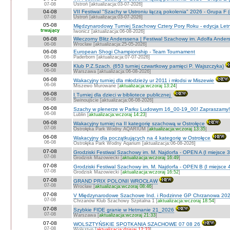
07-08
Ustroń [aktualizacja:03-07-2026]
04-08
VII Festiwal "Szachy w Ustroniu łączą pokolenia" 2026 - Grupa F (
07-08
Ustroń [aktualizacja:03-07-2026]
05-08
Międzynarodowy Turniej Szachowy Cztery Pory Roku - edycja Let
trwający
Iwonicz [aktualizacja:06-08-2026]
06-08
Wieczorny Blitz Anderssena | Festiwal Szachowy im. Adolfa Ande
06-08
Wrocław [aktualizacja:25-05-2026]
06-08
European Shogi Championship - Team Tournament
06-08
Paderborn [aktualizacja:07-07-2026]
06-08
Klub P.Z.Szach. (653 turniej czwartkowy pamięci P. Wajszczyka)
06-08
Warszawa [aktualizacja:06-08-2026]
06-08
Wakacyjny turniej dla młodzieży ur 2011 i młodsi w Miszewie
06-08
Miszewo Murowane [
aktualizacja:wczoraj 13:24
]
06-08
I Turniej dla dzieci w bibliotece publicznej
06-08
Świnoujście [aktualizacja:06-08-2026]
06-08
Szachy w plenerze w Parku Ludowym 16_00-19_00! Zapraszamy!
06-08
Lublin [
aktualizacja:wczoraj 14:23
]
06-08
Wakacyjny turniej na II kategorię szachową w Ostrołęce
07-08
Ostrołęka Park Wodny AQARIUM [
aktualizacja:wczoraj 13:35
]
06-08
Wakacyjny dla początkujących na 4 kategorię w Ostrołęce
06-08
Ostrołęka Park Wodny Aqarium [aktualizacja:06-08-2026]
07-08
Grodziski Festiwal Szachowy im. M. Najdorfa - OPEN A (I miejsce 
07-08
Grodzisk Mazowiecki [
aktualizacja:wczoraj 16:49
]
07-08
Grodziski Festiwal Szachowy im. M. Najdorfa - OPEN B (I miejsce 
07-08
Grodzisk Mazowiecki [
aktualizacja:wczoraj 16:52
]
07-08
GRAND PRIX POLONII WROCŁAW
07-08
Wrocław [
aktualizacja:wczoraj 08:46
]
07-08
V Międzynarodowe Szachowe Ind. i Rodzinne GP Chrzanowa 202
07-08
Chrzanów Klub Szachowy Szpitalna 1 [
aktualizacja:wczoraj 18:54
]
07-08
Szybkie FIDE granie w Hetmanie 21_2026
07-08
Warszawa [
aktualizacja:wczoraj 21:33
]
07-08
WOLSZTYŃSKIE SPOTKANIA SZACHOWE 07 08 26
07-08
Wolsztyn [
aktualizacja:dzisiaj 12:33
]