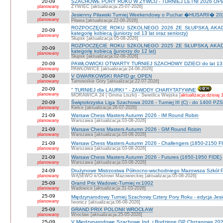
20-09
SZACHOWE PORY ROKU W ŻYWCU - TURNIEJ LETNI 2026 OPEN
planowany
ŻYWIEC [aktualizacja:25-07-2026]
20-09
Jesienny Pilawski Turniej Weekendowy o Puchar �HUSARII� 2026
planowany
Pilawa [aktualizacja:22-06-2026]
ROZPOCZĘCIE ROKU SZKOLNEGO 2026 ZE SŁUPSKĄ AKADEMI
20-09
kategorię kobiecą (juniorzy od 13 lat oraz seniorzy)
planowany
Słupsk [aktualizacja:05-08-2026]
ROZPOCZĘCIE ROKU SZKOLNEGO 2025 ZE SŁUPSKĄ AKADEMI
20-09
kategorię kobiecą (juniorzy do 12 lat)
planowany
Słupsk [aktualizacja:02-06-2026]
20-09
PAWŁOWICKI OTWARTY TURNIEJ SZACHOWY DZIECI do lat 13 o ka
planowany
PAWŁOWICE [aktualizacja:24-06-2026]
20-09
V GWARKOWSKI RAPID gr. OPEN
planowany
Tarnowskie Góry [aktualizacja:22-07-2026]
20-09
" TURNIEJ dla LAURKI " - ZAWODY CHARYTATYWNE
planowany
MORAWICA 24 ( Gmina Liszki) - Świetlica Wiejska [
aktualizacja:dzisiaj 
20-09
Świętokrzyska Liga Szachowa 2026 - Turniej III (C) - do 1400 PZ
planowany
Kielce [aktualizacja:26-07-2026]
21-09
Warsaw Chess Masters Autumn 2026 - IM Round Robin
planowany
Warszawa [aktualizacja:03-08-2026]
21-09
Warsaw Chess Masters Autumn 2026 - GM Round Robin
planowany
Warszawa [aktualizacja:03-08-2026]
21-09
Warsaw Chess Masters Autumn 2026 - Challengers (1850-2150 F
planowany
Warszawa [aktualizacja:03-08-2026]
21-09
Warsaw Chess Masters Autumn 2026 - Futures (1650-1950 FIDE)
planowany
Warszawa [aktualizacja:03-08-2026]
24-09
Drużynowe Mistrzostwa Północno-wschodniego Mazowsza Szkół
planowany
WĄSEWO k/Ostrowi Mazowieckiej [aktualizacja:05-08-2026]
25-09
Grand Prix Wadowic-Turniej nr.1002
planowany
Wadowice [aktualizacja:31-03-2026]
25-09
Międzynarodowy Turniej Szachowy Cztery Pory Roku - edycja Jes
planowany
Iwonicz [aktualizacja:06-08-2026]
25-09
GRAND PRIX POLONII WROCŁAW
planowany
Wrocław [aktualizacja:25-05-2026]
25-09
V Międzynarodowe Szachowe Ind. i Rodzinne GP Chrzanowa 2026