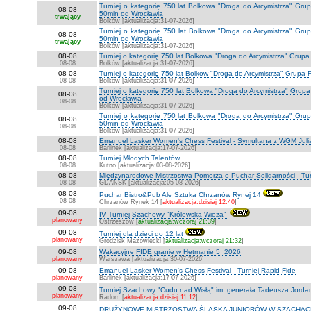
Turniej o kategorię 750 lat Bolkowa "Droga do Arcymistrza" Gr
08-08
50min od Wrocławia
trwający
Bolków [aktualizacja:31-07-2026]
Turniej o kategorię 750 lat Bolkowa "Droga do Arcymistrza" Gr
08-08
50min od Wrocławia
trwający
Bolków [aktualizacja:31-07-2026]
08-08
Turniej o kategorię 750 lat Bolkowa "Droga do Arcymistrza" Grup
08-08
Bolków [aktualizacja:31-07-2026]
08-08
Turniej o kategorię 750 lat Bolkow "Droga do Arcymistrza" Grupa F
08-08
Bolków [aktualizacja:31-07-2026]
Turniej o kategorię 750 lat Bolkowa "Droga do Arcymistrza" Gru
08-08
od Wrocławia
08-08
Bolków [aktualizacja:31-07-2026]
Turniej o kategorię 750 lat Bolkowa "Droga do Arcymistrza" Gr
08-08
50min od Wrocławia
08-08
Bolków [aktualizacja:31-07-2026]
08-08
Emanuel Lasker Women's Chess Festival - Symultana z WGM Julią
08-08
Barlinek [aktualizacja:17-07-2026]
08-08
Turniej Młodych Talentów
08-08
Kutno [aktualizacja:03-08-2026]
08-08
Międzynarodowe Mistrzostwa Pomorza o Puchar Solidarności - Tur
08-08
GDAŃSK [aktualizacja:05-08-2026]
08-08
Puchar Bistro&Pub Ale Sztuka Chrzanów Rynej 14
08-08
Chrzanów Rynek 14 [
aktualizacja:dzisiaj 12:40
]
09-08
IV Turniej Szachowy "Królewska Wieża"
planowany
Ostrzeszów [
aktualizacja:wczoraj 21:39
]
09-08
Turniej dla dzieci do 12 lat
planowany
Grodzisk Mazowiecki [
aktualizacja:wczoraj 21:32
]
09-08
Wakacyjne FIDE granie w Hetmanie 5_2026
planowany
Warszawa [aktualizacja:30-07-2026]
09-08
Emanuel Lasker Women's Chess Festival - Turniej Rapid Fide
planowany
Barlinek [aktualizacja:17-07-2026]
09-08
Turniej Szachowy "Cudu nad Wisłą" im. generała Tadeusza Jord
planowany
Radom [
aktualizacja:dzisiaj 11:12
]
09-08
DRUŻYNOWE MISTRZOSTWA ŚLĄSKA JUNIORÓW W SZACHACH S