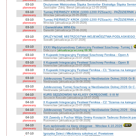
planowany
Jastrzębie- Zdrój; Bieruń [aktualizacja:12-05-2026]
03-10
Drużynowe Mistrzostwa Śląska Seniorów- Ekstraliga Śląska Seni
planowany
Jastrzębie- Zdrój; Bieruń [aktualizacja:12-05-2026]
03-10
Turniej PIERWSZY KROK (1000-1200 PZSzach) - PAŹDZIERNIK d
planowany
Wrocław [aktualizacja:26-05-2026]
03-10
Turniej PIERWSZY KROK (1000-1200 PZSzach) - PAŹDZIERNIK o
planowany
Wrocław [aktualizacja:26-05-2026]
03-10
I Garwolińskie MINI-Elo
planowany
Garwolin [aktualizacja:23-06-2026]
03-10
DRUŻYNOWE MISTRZOSTWA WOJEWÓDZTWA PODLASKIEGO 
planowany
Suwałki [aktualizacja:21-07-2026]
03-10
XXXI Międzynarodowy Całoroczny Festiwal Szachowy- Turniej 1
planowany
Dobczyce [
aktualizacja:wczoraj 06:36
]
03-10
II Kujawski Integracyjny Festiwal Szachowy Feniksa - Open A
planowany
Inowrocław [aktualizacja:23-07-2026]
03-10
II Kujawski Integracyjny Festiwal Szachowy Feniksa - Open B
planowany
Inowrocław [aktualizacja:23-07-2026]
03-10
II Kujawski Integracyjny Festiwal Feniksa - C1 "Szansa na kategor
planowany
Inowrocław [aktualizacja:23-07-2026]
03-10
Jubileuszowy Turniej Szachowy w Niedźwiadzie Dolnej 2026 Gr B
planowany
Niedźwiada [aktualizacja:06-08-2026]
03-10
Jubileuszowy Turniej Szachowy w Niedźwiadzie Dolnej 2026 Gr C
planowany
Niedźwiada [aktualizacja:06-08-2026]
04-10
KURS SĘDZIOWSKI NA KLASY OKRĘGOWE: II III M
planowany
Szczecin Koszalin [aktualizacja:18-07-2026]
04-10
II Kujawski Integracyjny Festiwal Feniksa - C2 "Szansa na kategor
planowany
Inowrocław [aktualizacja:23-07-2026]
04-10
Jubileuszowy Turniej Szachowy w Niedźwiadzie Dolnej 2026 - Gr
planowany
Niedżwiada [aktualizacja:03-08-2026]
04-10
XIII Zawody o Puchar Wójta Gminy Koszęcin Tadeusz Bobecki pam
planowany
Rusinowice [aktualizacja:02-08-2026]
04-10
Kurs sędziowski na klasy okręgowe - Wrocław 4.10.2026
planowany
Wrocław [aktualizacja:06-08-2026]
07-10
Igrzyska Dzieci i Młodzierzy szkolnej el. Powiatowe