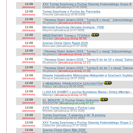
12-09
XXV Turniej Szachowy o Puchar Starosty Krakowskiego Grupa B
planowany
Zabierzów [aktualizacja:27-07-2026]
12-09
Turniej Szachowy o Puchar św. Franciszka
planowany
Chorzów [aktualizacja:18-06-2026]
12-09
" Pierwszy Dzień Jesieni 2026 " Turniej B z okazji " Zabrzańskieg
planowany
Grzybowice [
aktualizacja:dzisiaj 12:14
]
12-09
Memoriał Szachowy Henryka Gudojcia - FIDE
planowany
Giżycko [aktualizacja:22-07-2026]
12-09
WRZEŚNIOWY Turniej o TYSIAKA
planowany
Wrocław [
aktualizacja:dzisiaj 08:39
]
12-09
Szansa Chess Open Rapid 2026
planowany
Warszawa [aktualizacja:07-07-2026]
12-09
" Pierwszy Dzień Jesieni 2026 " Turniej C z okazji "Zabrzańskiego
planowany
Grzybowice [
aktualizacja:dzisiaj 12:16
]
12-09
" Pierwszy Dzień Jesieni 2026 " Turniej D do lat 10 z okazji "Zab
planowany
Grzybowice [
aktualizacja:dzisiaj 12:17
]
12-09
" Pierwszy Dzień Jesieni 2026 " Turniej E do lat 7 z okazji "Zabrz
planowany
Grzybowice [
aktualizacja:dzisiaj 12:18
]
12-09
Otwarte Indywidualne Mistrzostwa Małopolski w Szachach Szybki
planowany
Borzęcin [aktualizacja:24-07-2026]
12-09
V MEMORIAŁ PRABUCKICH SZACHISTÓW
planowany
Prabuty [aktualizacja:06-08-2026]
12-09
I LIGA KS GAMBIT o puchar Burmistrza Miasta i Gminy Miłomłyn - 
planowany
Miłomłyn [
aktualizacja:dzisiaj 12:55
]
13-09
61. MOKATE_O Puchar Gminy Goleszów
planowany
GOLESZÓW [
aktualizacja:wczoraj 07:12
]
13-09
XVIII Turniej Szachowy o Puchar Lata
planowany
Wiśniew [aktualizacja:30-01-2026]
13-09
Turniej Szachowy "Z wisienką w tle" B juniorzy
planowany
Wiśniew [aktualizacja:30-01-2026]
13-09
XXV Turniej Szachowy o Puchar Starosty Krakowskiego Grupa C d
planowany
Zabierzów [aktualizacja:27-07-2026]
13-09
Szansa Chess Open Blitz 2026