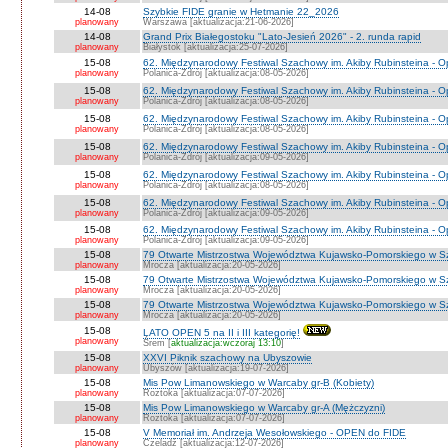
14-08
Szybkie FIDE granie w Hetmanie 22_2026
planowany
Warszawa [aktualizacja:21-06-2026]
14-08
Grand Prix Białegostoku "Lato-Jesień 2026" - 2. runda rapid
planowany
Białystok [aktualizacja:25-07-2026]
15-08
62. Międzynarodowy Festiwal Szachowy im. Akiby Rubinsteina - O
planowany
Polanica-Zdrój [aktualizacja:08-05-2026]
15-08
62. Międzynarodowy Festiwal Szachowy im. Akiby Rubinsteina - 
planowany
Polanica-Zdrój [aktualizacja:08-05-2026]
15-08
62. Międzynarodowy Festiwal Szachowy im. Akiby Rubinsteina - O
planowany
Polanica-Zdrój [aktualizacja:08-05-2026]
15-08
62. Międzynarodowy Festiwal Szachowy im. Akiby Rubinsteina - O
planowany
Polanica-Zdrój [aktualizacja:09-05-2026]
15-08
62. Międzynarodowy Festiwal Szachowy im. Akiby Rubinsteina - O
planowany
Polanica-Zdrój [aktualizacja:08-05-2026]
15-08
62. Międzynarodowy Festiwal Szachowy im. Akiby Rubinsteina - 
planowany
Polanica-Zdrój [aktualizacja:09-05-2026]
15-08
62. Międzynarodowy Festiwal Szachowy im. Akiby Rubinsteina - 
planowany
Polanica-Zdrój [aktualizacja:09-05-2026]
15-08
79 Otwarte Mistrzostwa Województwa Kujawsko-Pomorskiego w S
planowany
Mrocza [aktualizacja:20-05-2026]
15-08
79 Otwarte Mistrzostwa Województwa Kujawsko-Pomorskiego w 
planowany
Mrocza [aktualizacja:20-05-2026]
15-08
79 Otwarte Mistrzostwa Województwa Kujawsko-Pomorskiego w Sz
planowany
Mrocza [aktualizacja:20-05-2026]
15-08
LATO OPEN 5 na II i III kategorię!
planowany
Śrem [
aktualizacja:wczoraj 13:10
]
15-08
XXVI Piknik szachowy na Ubyszowie
planowany
Ubyszów [aktualizacja:19-07-2026]
15-08
Mis Pow Limanowskiego w Warcaby gr-B (Kobiety)
planowany
Roztoka [aktualizacja:07-07-2026]
15-08
Mis Pow Limanowskiego w Warcaby gr-A (Mężczyzni)
planowany
Roztoka [aktualizacja:07-07-2026]
15-08
V Memoriał im. Andrzeja Wesołowskiego - OPEN do FIDE
planowany
Czeladź [aktualizacja:12-07-2026]