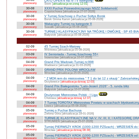
LATO OPEN 6 na IV i V kategorię!
planowany
Śrem [
aktualizacja:wczoraj 12:01
]
30-08
XXXI Puchar Przewodniczącego NSZZ Solidarność
planowany
Częstochowa [aktualizacja:27-07-2026]
30-08
V Turniej Szachowy o Puchar Sołtys Borsk
planowany
Borsk Gmina Karsin [aktualizacja:05-08-2026]
30-08
Wakacyjny Turniej na kategorie II
planowany
Suwałki [aktualizacja:05-08-2026]
30-08
TURNIEJ KLASYFIKACYJNY NA TRÓJKĘ I DWÓJKĘ - SP 45 BI
planowany
Białystok [aktualizacja:05-08-2026]
02-09
45 Turniej Szach-Matowy
planowany
Wiśniowa [aktualizacja:05-08-2026]
03-09
IV Senioriada - Turniej Szachowy 55+
planowany
Inowrocław [aktualizacja:10-07-2026]
04-09
Grand Prix Wadowic-Turniej nr.998
planowany
Wadowice [aktualizacja:31-03-2026]
04-09
GRAND PRIX POLONII WROCŁAW
planowany
Wrocław [aktualizacja:25-05-2026]
04-09
" Z MOK-iem do mistrzostwa " T 1 do lat 12 z okazji " Zabrzańskie
planowany
Grzybowice [
aktualizacja:dzisiaj 12:03
]
04-09
Grand Prix Białegostoku "Lato-Jesień 2026" - 5. runda blitz
planowany
Białystok [aktualizacja:10-07-2026]
04-09
Drużynowe Mistrzostwa Polski - I Liga
planowany
Chotowa [
aktualizacja:dzisiaj 12:37
]
04-09
7 Turniej TOROTAX Mistrzostwa Powiatu w szachach błyskawiczn
planowany
Łowicz [aktualizacja:05-08-2026]
05-09
Turniej o Puchar Bachusa
planowany
Zielona Góra [aktualizacja:18-01-2026]
05-09
TURNIEJE KLASYFIKACYJNE NA V; IV; III; II; I KATEGORIĘ OR
planowany
STRUMIEŃ [aktualizacja:25-07-2026]
05-09
Turniej PIERWSZY KROK (1000-1200 PZSzach) - WRZESIEŃ do l
planowany
Wrocław [
aktualizacja:dzisiaj 08:39
]
05-09
Turniej PIERWSZY KROK (1000-1200 PZSzach) - WRZESIEŃ od l
planowany
Wrocław [
aktualizacja:dzisiaj 08:39
]