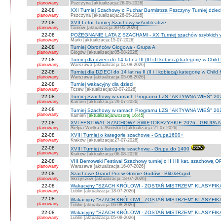
planowany
Pszczyna [aktualizacja:26-05-2026]
22-08
XXI Turniej Szachowy o Puchar Burmistrza Pszczyny Turniej dzieci
planowany
Pszczyna [aktualizacja:26-05-2026]
22-08
XVII Letni Turniej Szachowy w Amfiteatrze
planowany
Tarnów [aktualizacja:30-05-2026]
22-08
POŻEGNANIE LATA Z SZACHAMI - XX Turniej szachów szybkich 
planowany
Marki [aktualizacja:15-07-2026]
22-08
Turniej Obrońców Głogowa - Grupa A
planowany
Głogów [aktualizacja:05-08-2026]
22-08
Turniej dla dzieci do 14 lat na III (III i II kobiecą) kategorię w Chi
planowany
Warszawa [aktualizacja:04-08-2026]
22-08
Turniej dla DZIECI do 14 lat na II (II i I kobiecą) kategorię w Chil
planowany
Warszawa [aktualizacja:05-08-2026]
22-08
Turniej wakacyjny dla dzieci
planowany
Tczew [aktualizacja:02-07-2026]
22-08
Turniej Szachowy w ramach Programu LZS "AKTYWNA WIEŚ" 202
planowany
Kamień [aktualizacja:29-07-2026]
22-08
Turniej Szachowy w ramach Programu LZS "AKTYWNA WIEŚ" 202
planowany
Kamień [
aktualizacja:wczoraj 16:45
]
22-08
XVI FESTIWAL SZACHOWY ŚWIĘTOKRZYSKIE 2026 - GRUPA A 
planowany
Sielpia Wielka k./Końskich [aktualizacja:21-07-2026]
22-08
XVIII Turniej o kategorie szachowe - Grupa1600+
planowany
Kraków [aktualizacja:27-07-2026]
22-08
XVIII Turniej o kategorie szachowe - Grupa do 1400
planowany
Kraków [aktualizacja:06-08-2026]
22-08
VIII Bemowski Festiwal Szachowy turniej o II i III kat. szachową 
planowany
Warszawa [aktualizacja:16-07-2026]
22-08
Szachowe Grand Prix w Gminie Godów - Blitz&Rapid
planowany
Skrzyszów [aktualizacja:18-07-2026]
22-08
Wakacyjny "SZACH KRÓLOWI - ZOSTAŃ MISTRZEM" KLASYFIK
planowany
Lublin [aktualizacja:18-07-2026]
22-08
Wakacyjny "SZACH KRÓLOWI - ZOSTAŃ MISTRZEM" KLASYFIK
planowany
Lublin [aktualizacja:06-08-2026]
22-08
Wakacyjny "SZACH KRÓLOWI - ZOSTAŃ MISTRZEM" KLASYFI
planowany
Lublin [aktualizacja:05-08-2026]