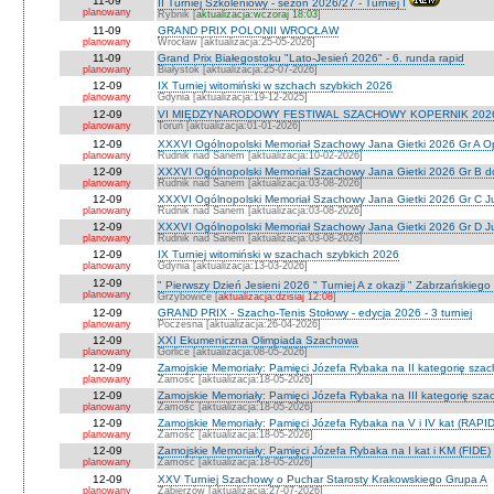
11-09
II Turniej Szkoleniowy - sezon 2026/27 - Turniej I
planowany
Rybnik [
aktualizacja:wczoraj 18:03
]
11-09
GRAND PRIX POLONII WROCŁAW
planowany
Wrocław [aktualizacja:25-05-2026]
11-09
Grand Prix Białegostoku "Lato-Jesień 2026" - 6. runda rapid
planowany
Białystok [aktualizacja:25-07-2026]
12-09
IX Turniej witomiński w szchach szybkich 2026
planowany
Gdynia [aktualizacja:19-12-2025]
12-09
VI MIĘDZYNARODOWY FESTIWAL SZACHOWY KOPERNIK 202
planowany
Toruń [aktualizacja:01-01-2026]
12-09
XXXVI Ogólnopolski Memoriał Szachowy Jana Gietki 2026 Gr A 
planowany
Rudnik nad Sanem [aktualizacja:10-02-2026]
12-09
XXXVI Ogólnopolski Memoriał Szachowy Jana Gietki 2026 Gr B 
planowany
Rudnik nad Sanem [aktualizacja:03-08-2026]
12-09
XXXVI Ogólnopolski Memoriał Szachowy Jana Gietki 2026 Gr C Ju
planowany
Rudnik nad Sanem [aktualizacja:03-08-2026]
12-09
XXXVI Ogólnopolski Memoriał Szachowy Jana Gietki 2026 Gr D Jun.
planowany
Rudnik nad Sanem [aktualizacja:03-08-2026]
12-09
IX Turniej witomiński w szachach szybkich 2026
planowany
Gdynia [aktualizacja:13-03-2026]
12-09
" Pierwszy Dzień Jesieni 2026 " Turniej A z okazji " Zabrzańskiego
planowany
Grzybowice [
aktualizacja:dzisiaj 12:08
]
12-09
GRAND PRIX - Szacho-Tenis Stołowy - edycja 2026 - 3 turniej
planowany
Poczesna [aktualizacja:26-04-2026]
12-09
XXI Ekumeniczna Olimpiada Szachowa
planowany
Gorlice [aktualizacja:08-05-2026]
12-09
Zamojskie Memoriały: Pamięci Józefa Rybaka na II kategorię sza
planowany
Zamość [aktualizacja:18-05-2026]
12-09
Zamojskie Memoriały: Pamięci Józefa Rybaka na III kategorię sz
planowany
Zamość [aktualizacja:18-05-2026]
12-09
Zamojskie Memoriały: Pamięci Józefa Rybaka na V i IV kat (RAPI
planowany
Zamość [aktualizacja:18-05-2026]
12-09
Zamojskie Memoriały: Pamięci Józefa Rybaka na I kat i KM (FIDE)
planowany
Zamość [aktualizacja:18-05-2026]
12-09
XXV Turniej Szachowy o Puchar Starosty Krakowskiego Grupa A
planowany
Zabierzów [aktualizacja:27-07-2026]