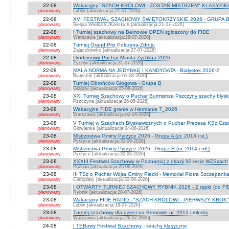
22-08
Wakacyjny "SZACH KRÓLOWI - ZOSTAŃ MISTRZEM" KLASYFIKA
planowany
Lublin [aktualizacja:21-07-2026]
22-08
XVI FESTIWAL SZACHOWY ŚWIĘTOKRZYSKIE 2026 - GRUPA 
planowany
Sielpia Wielka k./Końskich [aktualizacja:21-07-2026]
22-08
I Turniej szachowy na Bemowie OPEN zgłoszony do FIDE
planowany
Warszawa [aktualizacja:26-07-2026]
22-08
Turniej Grand Prix Połczyna-Zdroju
planowany
Zajączkówko [aktualizacja:27-07-2026]
22-08
Urodzinowy Puchar Miasta Żychlina 2026
planowany
Żychlin [aktualizacja:31-07-2026]
22-08
MAŁA NORMA NA JEDYNKĘ I KANDYDATA - Białystok 2026-2
planowany
Białystok [aktualizacja:05-08-2026]
22-08
Turniej Obrońców Głogowa - Grupa B
planowany
Głogów [aktualizacja:05-08-2026]
23-08
XXI Turniej Szachowy o Puchar Burmistrza Pszczyny szachy błys
planowany
Pszczyna [aktualizacja:26-05-2026]
23-08
Wakacyjne FIDE granie w Hetmanie 7_2026
planowany
Warszawa [aktualizacja:02-06-2026]
23-08
V Turniej w Szachach Błyskawicznych o Puchar Prezesa KSz Cza
planowany
Głowienka [aktualizacja:04-08-2026]
23-08
Mistrzostwa Gminy Pyrzyce 2026 - Grupa A (ur. 2013 i st.)
planowany
Pyrzyce [aktualizacja:30-06-2026]
23-08
Mistrzostwa Gminy Pyrzyce 2026 - Grupa B (ur. 2014 i mł.)
planowany
Pyrzyce [aktualizacja:30-06-2026]
23-08
XXXIII Festiwal Szachowy w Poznaniu) z okazji 90-lecia WZSzach
planowany
Poznań [aktualizacja:25-06-2026]
23-08
III TSz o Puchar Wójta Gminy Piecki - Memoriał Piotra Szczepan
planowany
Cierzpięty [aktualizacja:30-06-2026]
23-08
I OTWARTY TURNIEJ SZACHOWY RYBNIK 2026 - 2 rapid (do FI
planowany
Rybnik [aktualizacja:28-07-2026]
23-08
Wakacyjny FIDE RAPID - "SZACH KRÓLOWI - PIERWSZY KROK" O
planowany
Lublin [aktualizacja:18-07-2026]
23-08
Turniej szachowy dla dzieci na Bemowie ur. 2012 i młodsi
planowany
Warszawa [aktualizacja:26-07-2026]
24-08
I TEBowy Festiwal Szachowy - szachy klasyczne