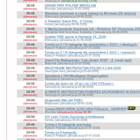
planowany
Świnoujście [
aktualizacja:wczoraj 13:06
]
28-08
GRAND PRIX POLONII WROCŁAW
planowany
Wrocław [aktualizacja:25-05-2026]
28-08
Warsztaty szachowe w czasie wakacji na Bemowie (28 sierpnia)
planowany
Warszawa [aktualizacja:04-06-2026]
28-08
V Piekielne Grand Prix - 4 Turniej
planowany
Ustroń [aktualizacja:06-06-2026]
28-08
V Międzynarodowe Szachowe Ind. i Rodzinne GP Chrzanowa 202
planowany
Chrzanów Klub Szachowy Szpitalna 1 [aktualizacja:18-06-2026]
28-08
Szybkie FIDE granie w Hetmanie 24_2026
planowany
Warszawa [aktualizacja:21-06-2026]
28-08
Turniej na V i IV kategorię dla zawodników z 2013 r. i młodszych.
planowany
Radzyń Podlaski [aktualizacja:07-07-2026]
28-08
Turniej na V i IV kategorię dla zawodników z 2012 r. i starszych.
planowany
Radzyń Podlaski [aktualizacja:07-07-2026]
28-08
Grand Prix Białegostoku "Lato-Jesień 2026" - 4. runda rapid
planowany
Białystok [aktualizacja:25-07-2026]
28-08
DRUŻYNOWE MISTRZOSTWA POLSKI II LIGA 2026
planowany
Jastrzębie Góra [aktualizacja:05-08-2026]
28-08
Symultana z GM Mirosławem Grabarczykiem
planowany
Świnoujście [aktualizacja:05-08-2026]
28-08
Turniej dla dzieci do 16 lat ( do 1200 PZSzach )
planowany
Świnoujście [aktualizacja:05-08-2026]
29-08
OTWARTE MISTRZOSTWA POMORZA ZACHODNIEGO W SZACH
planowany
Świnoujście [aktualizacja:05-08-2026]
29-08
Desperado Blitz (do FIDE)
planowany
Wejherowo [aktualizacja:09-06-2026]
29-08
Turniej DRUGI KROK (1250-1600 PZSzach) - SIERPIEŃ
planowany
Wrocław [
aktualizacja:dzisiaj 08:38
]
29-08
XIX Letni Turniej Szachowy w Amfiteatrze
planowany
Tarnów [aktualizacja:30-05-2026]
29-08
Turniej o III kategorię szachową.
planowany
Radzyń Podlaski [aktualizacja:07-07-2026]
29-08
Turniej na II kategorię.
planowany
Radzyń Podlaski [aktualizacja:07-07-2026]