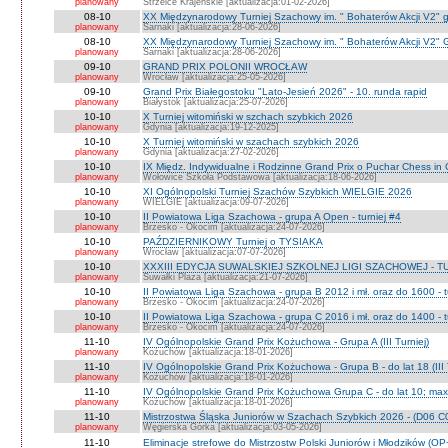
planowany
Strzelce Krajeńskie [aktualizacja:01-02-2026]
08-10
XX Międzynarodowy Turniej Szachowy im. " Bohaterów Akcji V2" g
planowany
Sarnaki [aktualizacja:28-06-2026]
08-10
XX Międzynarodowy Turniej Szachowy im. " Bohaterów Akcji V2" 
planowany
Sarnaki [aktualizacja:28-06-2026]
09-10
GRAND PRIX POLONII WROCŁAW
planowany
Wrocław [aktualizacja:25-05-2026]
09-10
Grand Prix Białegostoku "Lato-Jesień 2026" - 10. runda rapid
planowany
Białystok [aktualizacja:25-07-2026]
10-10
X Turniej witomiński w szchach szybkich 2026
planowany
Gdynia [aktualizacja:19-12-2025]
10-10
X Turniej witomiński w szachach szybkich 2026
planowany
Gdynia [aktualizacja:27-02-2026]
10-10
IX Międz. Indywidualne i Rodzinne Grand Prix o Puchar Chess i
planowany
Wołowice Szkoła Podstawowa [aktualizacja:18-06-2026]
10-10
XI Ogólnopolski Turniej Szachów Szybkich WIELGIE 2026
planowany
WIELGIE [aktualizacja:09-07-2026]
10-10
II Powiatowa Liga Szachowa - grupa A Open - turniej #4
planowany
Brzesko - Okocim [aktualizacja:24-07-2026]
10-10
PAŹDZIERNIKOWY Turniej o TYSIAKA
planowany
Wrocław [aktualizacja:07-07-2026]
10-10
XXXIII EDYCJA SUWALSKIEJ SZKOLNEJ LIGI SZACHOWEJ - TU
planowany
Suwałki Plaza [aktualizacja:21-07-2026]
10-10
II Powiatowa Liga Szachowa - grupa B 2012 i mł. oraz do 1600 - t
planowany
Brzesko - Okocim [aktualizacja:24-07-2026]
10-10
II Powiatowa Liga Szachowa - grupa C 2016 i mł. oraz do 1400 - t
planowany
Brzesko - Okocim [aktualizacja:24-07-2026]
11-10
IV Ogólnopolskie Grand Prix Kożuchowa - Grupa A (III Turniej)
planowany
Kożuchów [aktualizacja:18-01-2026]
11-10
IV Ogólnopolskie Grand Prix Kożuchowa - Grupa B - do lat 18 (III 
planowany
Kożuchów [aktualizacja:18-01-2026]
11-10
IV Ogólnopolskie Grand Prix Kożuchowa Grupa C - do lat 10; max 
planowany
Kożuchów [aktualizacja:18-01-2026]
11-10
Mistrzostwa Śląska Juniorów w Szachach Szybkich 2026 - (D06 
planowany
Węgierska Górka [aktualizacja:03-05-2026]
11-10
Eliminacje strefowe do Mistrzostw Polski Juniorów i Młodzików (O