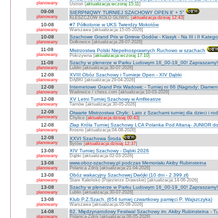
planowany
Ustroń [
aktualizacja:wczoraj 15:11
]
09-08
SIERPNIOWY TURNIEJ SZACHOWY OPEN 8' + 5"
planowany
KLESZCZÓW KOŁO GLIWIC [
aktualizacja:dzisiaj 12:43
]
10-08
#7 Półkolonie w UKS Twierdzy Mokotów
planowany
Warszawa [aktualizacja:15-05-2026]
10-08
Szachowe Grand Prix w Gminie Godów - Klasyk - Na III i II Katego
planowany
Gołkowice [aktualizacja:28-07-2026]
11-08
Mistrzostwa Polski Niepełnosprawnych Ruchowo w szachach
planowany
Pokrzywna [
aktualizacja:wczoraj 17:10
]
11-08
Szachy w plenerze w Parku Ludowym 16_00-19_00! Zapraszamy!
planowany
Lublin [aktualizacja:30-07-2026]
12-08
XVIII Obóz Szachowy i Turnieje Open - XIV Dąbki
planowany
DĄBKI [aktualizacja:29-04-2026]
12-08
Internetowe Grand Prix Wadowic - Turniej nr 66 (Nagrody: Diamen
planowany
Wadowice / chess.com [aktualizacja:10-03-2026]
12-08
XV Letni Turniej Szachowy w Amfiteatrze
planowany
Tarnów [aktualizacja:30-05-2026]
12-08
Otwarte Mistrzostwa Chylic: Lato z Szachami turniej dla dzieci i ro
planowany
Chylice [
aktualizacja:dzisiaj 00:43
]
12-08
Złap Króla Turniej Szachowy LCA Polanka Pod Altaną- JUNIOR do 
planowany
Krosno [aktualizacja:04-08-2026]
12-08
XXVI Szachowa Środa
planowany
Bytów [
aktualizacja:dzisiaj 12:37
]
13-08
XIV Turniej Szachowy - Dąbki 2026
planowany
Dąbki [aktualizacja:02-03-2026]
13-08
www.oboz-szachowy.pl podczas Memoriału Akiby Rubinsteina
planowany
Polanica Zdrój [aktualizacja:21-04-2026]
13-08
Obóz wakacyjny Szachowej Dwójki (10 dni - 2 399 zł)
planowany
Stare Kaleńsko (Pojezierze Drawskie) [aktualizacja:14-06-2026]
13-08
Szachy w plenerze w Parku Ludowym 16_00-19_00! Zapraszamy!
planowany
Lublin [aktualizacja:30-07-2026]
13-08
Klub P.Z.Szach. (654 turniej czwartkowy pamięci P. Wajszczyka)
planowany
Warszawa [aktualizacja:05-08-2026]
14-08
62. Międzynarodowy Festiwal Szachowy im. Akiby Rubinsteina - Tu
planowany
Polanica-Zdrój [aktualizacja:08-05-2026]