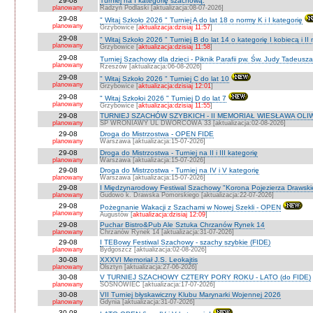
29-08
Turniej na I kategorię szachową.
planowany
Radzyń Podlaski [aktualizacja:08-07-2026]
29-08
" Witaj Szkoło 2026 " Turniej A do lat 18 o normy K i I kategorię
planowany
Grzybowice [
aktualizacja:dzisiaj 11:57
]
29-08
" Witaj Szkoło 2026 " Turniej B do lat 14 o kategorię I kobiecą i I
planowany
Grzybowice [
aktualizacja:dzisiaj 11:58
]
29-08
Turniej Szachowy dla dzieci - Piknik Parafii pw. Św. Judy Tadeus
planowany
Rzeszów [aktualizacja:06-08-2026]
29-08
" Witaj Szkoło 2026 " Turniej C do lat 10
planowany
Grzybowice [
aktualizacja:dzisiaj 12:01
]
29-08
" Witaj Szkołoi 2026 " Turniej D do lat 7
planowany
Grzybowice [
aktualizacja:dzisiaj 11:55
]
29-08
TURNIEJ SZACHÓW SZYBKICH - II MEMORIAŁ WIESŁAWA OLI
planowany
SP WRONIAWY UL DWORCOWA 33 [aktualizacja:02-08-2026]
29-08
Droga do Mistrzostwa - OPEN FIDE
planowany
Warszawa [aktualizacja:15-07-2026]
29-08
Droga do Mistrzostwa - Turniej na II i III kategorię
planowany
Warszawa [aktualizacja:15-07-2026]
29-08
Droga do Mistrzostwa - Turniej na IV i V kategorię
planowany
Warszawa [aktualizacja:15-07-2026]
29-08
I Międzynarodowy Festiwal Szachowy "Korona Pojezierza Drawski
planowany
Gudowo k. Drawska Pomorskiego [aktualizacja:22-07-2026]
29-08
Pożegnanie Wakacji z Szachami w Nowej Szekli - OPEN
planowany
Augustów [
aktualizacja:dzisiaj 12:09
]
29-08
Puchar Bistro&Pub Ale Sztuka Chrzanów Rynek 14
planowany
Chrzanów Rynek 14 [aktualizacja:31-07-2026]
29-08
I TEBowy Festiwal Szachowy - szachy szybkie (FIDE)
planowany
Bydgoszcz [aktualizacja:02-08-2026]
30-08
XXXVI Memoriał J.S. Leokajtis
planowany
Olsztyn [aktualizacja:27-06-2026]
30-08
V TURNIEJ SZACHOWY CZTERY PORY ROKU - LATO (do FIDE)
planowany
SOSNOWIEC [aktualizacja:17-07-2026]
30-08
VII Turniej błyskawiczny Klubu Marynarki Wojennej 2026
planowany
Gdynia [aktualizacja:31-07-2026]
30-08