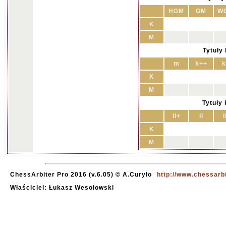
HGM
GM
W
K
M
Tytuły
m
k++
k
K
M
Tytuły
II+
II
I
K
M
ChessArbiter Pro 2016 (v.6.05) © A.Curyło
http://www.chessarb
Właściciel: Łukasz Wesołowski