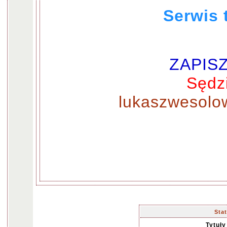
Serwis 
ZAPISZ 
Sędz
lukaszwesolo
Sta
Tytuł