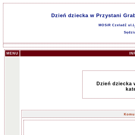
Dzień dziecka w Przystani Grabe
MOSiR Czeladź ul.L
Sędzi
MENU
IN
Dzień dziecka w
kat
Komun