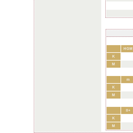
HGM
K
M
m
K
M
II+
K
M