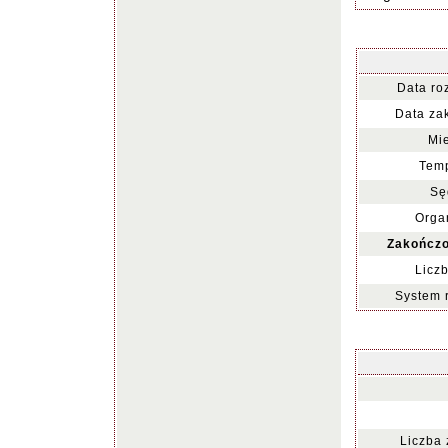
Data ro
Data za
Mie
Temp
Sę
Organ
Zakończo
Liczb
System 
Liczba