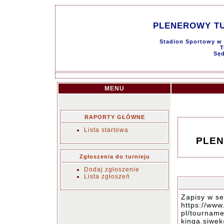
PLENEROWY T
Stadion Sportowy w 
T
Sęd
MENU
RAPORTY GŁÓWNE
Lista startowa
PLEN
Zgłoszenia do turnieju
Dodaj zgłoszenie
Lista zgłoszeń
Zapisy w s
https://ww
pl/tournam
kinga.siwek