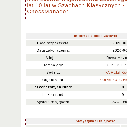
lat 10 lat w Szachach Klasycznych -
ChessManager
Informacje podstawowe:
Data rozpoczęcia:
2026-0
Data zakończenia:
2026-0
Miejsce:
Rawa Mazo
Tempo gry:
60' + 30'' 
Sędzia:
FA Rafał Ko
Organizator:
Łódzki Związe
Zakończonych rund:
0
Liczba rund:
9
System rozgrywek:
Szwajca
Statystyka turniejowa: