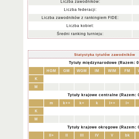
Liczba zawodników:
Liczba federacji:
Liczba zawodników z rankingiem FIDE:
Liczba kobiet:
Średni ranking turnieju:
Statystyka tytułów zawodników
Tytuły międzynarodowe (Razem: 0
HGM
GM
WGM
IM
WIM
FM
K
M
Tytuły krajowe centralne (Razem: 
m
k++
k+
k
I++
I+
K
M
Tytuły krajowe okręgowe (Razem: 
II+
II
III
IV
V
bk