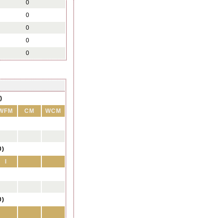
0
0
0
0
0
)
WFM
CM
WCM
0)
I
0)