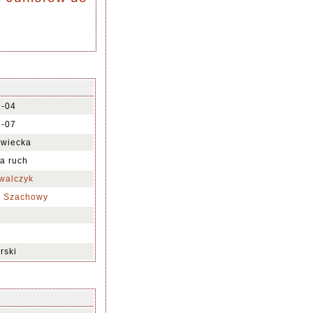
6-04
6-07
wiecka
na ruch
walczyk
k Szachowy
rski