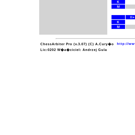
K
M
II+
K
M
http://ww
ChessArbiter Pro (v.3.07) (C) A.Cury�o
Lic:0202 W�a�ciciel: Andrzej Gula