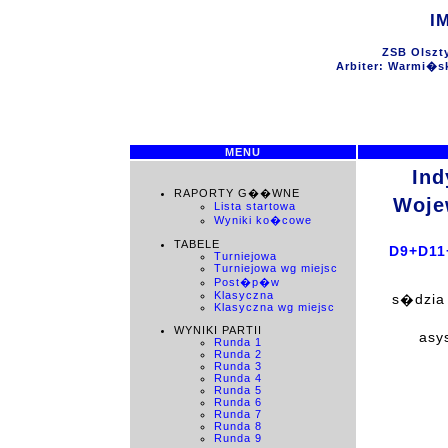
I
ZSB Olszty
Arbiter: Warmi�s
MENU
Ind
RAPORTY G��WNE
Woje
Lista startowa
Wyniki ko�cowe
TABELE
D9+D11
Turniejowa
Turniejowa wg miejsc
Post�p�w
Klasyczna
s�dzia
Klasyczna wg miejsc
WYNIKI PARTII
asy
Runda 1
Runda 2
Runda 3
Runda 4
Runda 5
Runda 6
Runda 7
Runda 8
Runda 9