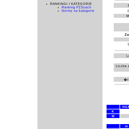
RANKINGI I KATEGORIE
Ranking PZSzach
Normy na kategorie
M
Za
L
Liczba 
�re
HG
K
M
m