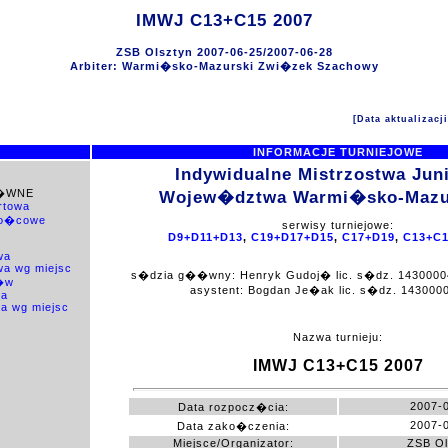
IMWJ C13+C15 2007
ZSB Olsztyn 2007-06-25/2007-06-28
Arbiter: Warmi�sko-Mazurski Zwi�zek Szachowy
[Data aktualizacj
INFORMACJE TURNIEJOWE
Indywidualne Mistrzostwa Ju
�WNE
Wojew�dztwa Warmi�sko-Mazu
artowa
ko�cowe
serwisy turniejowe:
D9+D11+D13
,
C19+D17+D15
,
C17+D19
,
C13+C1
wa
wa wg miejsc
s�dzia g��wny: Henryk Gudoj� lic. s�dz. 1430000
�w
asystent: Bogdan Je�ak lic. s�dz. 14300005
na
a wg miejsc
Nazwa turnieju:
IMWJ C13+C15 2007
2007-
Data rozpocz�cia:
2007-
Data zako�czenia:
Miejsce/Organizator:
ZSB Ol