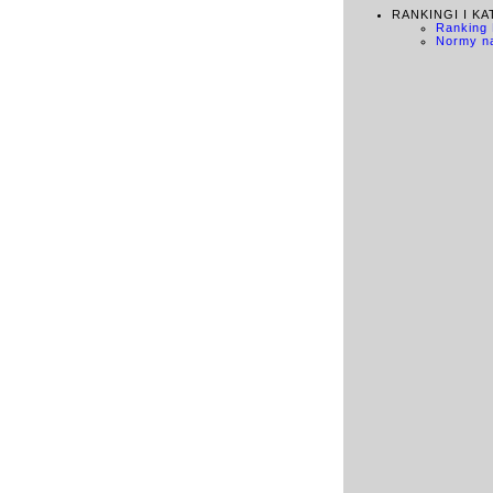
RANKINGI I K
Ranking
Normy na