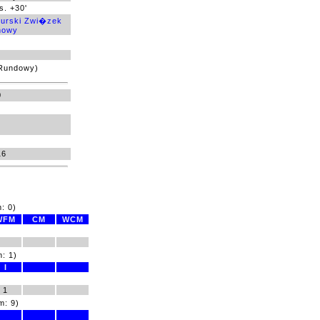
s. +30'
urski Zwi�zek
howy
Rundowy)
0
16
: 0)
WFM
CM
WCM
: 1)
I
1
m: 9)