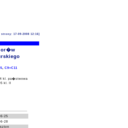
i strony: 17-09-2008 12:16]
nior�w
rskiego
5
,
C9+C11
4 kl. pa�stwowa
 kl. II
06-25
06-28
sztyn