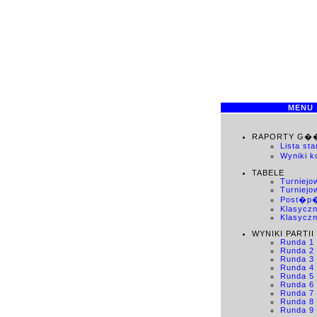
MENU
RAPORTY G�
Lista st
Wyniki 
TABELE
Turniejo
Turniejo
Post�p
Klasycz
Klasyczn
WYNIKI PARTII
Runda 1
Runda 2
Runda 3
Runda 4
Runda 5
Runda 6
Runda 7
Runda 8
Runda 9