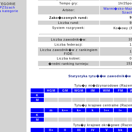
Tempo gry:
1h/25po
ATEGORIE
 PZSzach
Warmi�sko-Maz
Arbiter:
 kategorie
Szac
9
Zako�czonych rund:
Liczba rund:
9
System rozgrywek:
Ko�owy (
1
Liczba zawodnik�w:
Liczba federacji:
1
Liczba zawodnik�w z rankingiem
1
FIDE:
Liczba kobiet:
0
15
�redni ranking turnieju:
Statystyka tytu��w zawodnik�w
Tytu�y mi�dzynarodowe (Razem
HGM
GM
WGM
IM
WIM
FM
K
M
Tytu�y krajowe centralne (Razem
m
k++
k+
k
I++
I+
K
M
Tytu�y krajowe okr�gowe (Raze
II+
II
III
IV
V
bk