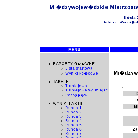
Mi�dzywojew�dzkie Mistrzost
B�sia 2
Arbiter: Warmi�s
MENU
RAPORTY G��WNE
Lista startowa
Mi�dzyw
Wyniki ko�cowe
TABELE
Turniejowa
Turniejowa wg miejsc
D
Post�p�w
D
WYNIKI PARTII
Mi
Runda 1
Runda 2
Runda 3
Runda 4
Runda 5
Za
Runda 6
Runda 7