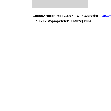
http:/
ChessArbiter Pro (v.3.07) (C) A.Cury�o
Lic:0202 W�a�ciciel: Andrzej Gula