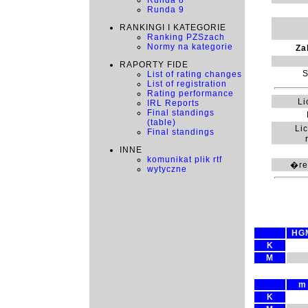
Runda 8
Runda 9
RANKINGI I KATEGORIE
Ranking PZSzach
Normy na kategorie
Za
RAPORTY FIDE
S
List of rating changes
List of registration
Rating performance
Li
IRL Reports
Final standings
(table)
Li
Final standings
INNE
komunikat plik rtf
�red
wytyczne
HG
K
M
m
K