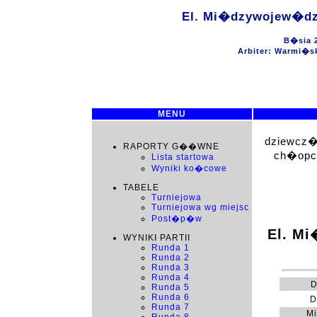
El. Mi�dzywojew�dz
B�sia 2
Arbiter: Warmi�s
MENU
dziewcz�
RAPORTY G��WNE
ch�opc
Lista startowa
Wyniki ko�cowe
TABELE
Turniejowa
Turniejowa wg miejsc
Post�p�w
El. M
WYNIKI PARTII
Runda 1
Runda 2
Runda 3
Runda 4
D
Runda 5
Runda 6
D
Runda 7
Mi