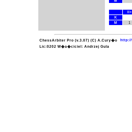
M
II+
K
M
1
http:
ChessArbiter Pro (v.3.07) (C) A.Cury�o
Lic:0202 W�a�ciciel: Andrzej Gula