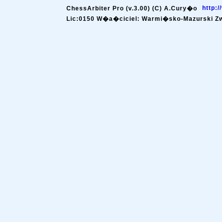
http:
ChessArbiter Pro (v.3.00) (C) A.Cury�o
Lic:0150 W�a�ciciel: Warmi�sko-Mazurski Z