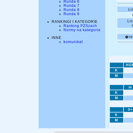
Runda 6
Runda 7
Li
Runda 8
Runda 9
Li
RANKINGI I KATEGORIE
Ranking PZSzach
Normy na kategorie
�red
INNE
komunikat
HG
K
M
m
K
M
II+
K
M