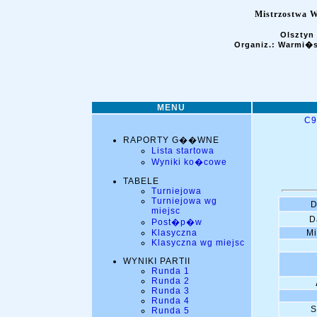
Mistrzostwa 
Olsztyn 
Organiz.: Warmi�
MENU
C9
RAPORTY G��WNE
Lista startowa
Wyniki ko�cowe
TABELE
Turniejowa
Turniejowa wg
D
miejsc
D
Post�p�w
Mi
Klasyczna
Klasyczna wg miejsc
WYNIKI PARTII
Runda 1
Runda 2
Runda 3
Runda 4
S
Runda 5