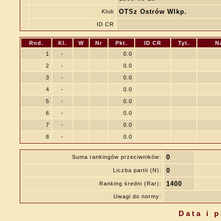
OTSz Ostrów Wlkp.
Klub
ID CR
Rnd.
Kl.
W
Nr
Pkt.
ID CR
Tyt.
N
1
-
0.0
2
-
0.0
3
-
0.0
4
-
0.0
5
-
0.0
6
-
0.0
7
-
0.0
8
-
0.0
0
Suma rankingów przeciwników:
0
Liczba partii (N):
1400
Ranking średni (Rar):
Uwagi do normy:
Data i 