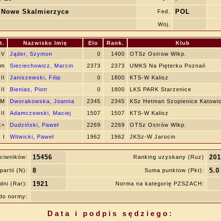
 Nowe Skalmierzyce
POL
Fed.
Woj.
t.
Nazwisko Imię
Elo
Rank.
Klub
IV
Jąder, Szymon
0
1400
OTSz Ostrow Wlkp.
m
Sieciechowicz, Marcin
2373
2373
UMKS Na Pięterku Poznań
II
Janiszewski, Filip
0
1800
KTS-W Kalisz
II
Bienias, Piotr
0
1800
LKS PARK Starzenice
IM
Dworakowska, Joanna
2345
2345
KSz Hetman Szopienice Katowi
II
Adamczewski, Maciej
1507
1507
KTS-W Kalisz
k+
Dudziński, Paweł
2269
2269
OTSz Ostrów Wlkp.
I
Witwicki, Paweł
1962
1962
JKSz-W Jarocin
15456
201
ciwników:
Ranking uzyskany (Ruz)
8
5.0
partii (N):
Suma punktow (Pkt):
1921
dni (Rar):
Norma na kategorię PZSZACH:
do normy:
Data i podpis sędziego: