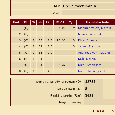
UKS Smecz Konin
Klub
ID CR
Rnd.
Kl.
W
Nr
Pkt.
ID CR
Tyt.
Nazwisko Imię
1
(C)
0
5
0.0
7192
m
Sieciechowicz, Marcin
2
(B)
0
55
0.0
III
Momot, Weronika
3
(C)
1
63
1.0
23138
IV
Dixa, Joanna
4
(B)
1
57
2.0
IV
Jąder, Szymon
5
(C)
0
33
2.0
II
Adamczewski, Maciej
6
(B)
1
51
3.0
III
Król, Marcin
7
(C)
0
31
3.0
23137
II
Dixa, Stanisław
8
(B)
1
50
4.0
III
Niedbała, Wojciech
12784
Suma rankingów przeciwników:
8
Liczba partii (N):
1621
Ranking średni (Rar):
Uwagi do normy:
Data i 