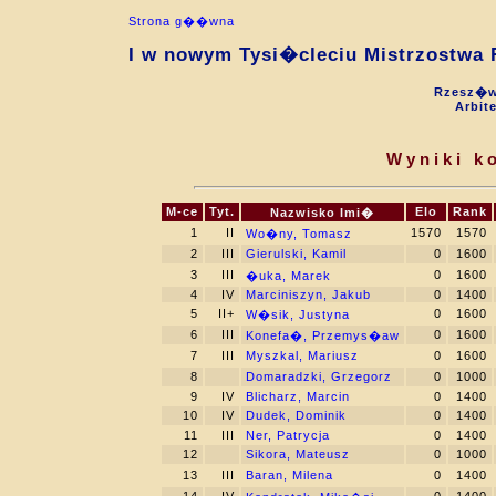
Strona g��wna
I w nowym Tysi�cleciu Mistrzostwa R
Rzesz�w 
Arbit
Wyniki k
M-ce
Tyt.
Elo
Rank
Nazwisko Imi�
1
II
1570
1570
Wo�ny, Tomasz
2
III
Gierulski, Kamil
0
1600
3
III
0
1600
�uka, Marek
4
IV
Marciniszyn, Jakub
0
1400
5
II+
0
1600
W�sik, Justyna
6
III
0
1600
Konefa�, Przemys�aw
7
III
Myszkal, Mariusz
0
1600
8
Domaradzki, Grzegorz
0
1000
9
IV
Blicharz, Marcin
0
1400
10
IV
Dudek, Dominik
0
1400
11
III
Ner, Patrycja
0
1400
12
Sikora, Mateusz
0
1000
13
III
Baran, Milena
0
1400