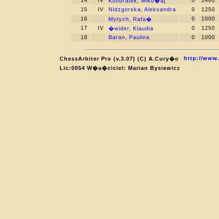
14
IV
0
1400
Kondratek, Miko�aj
15
IV
Nidzgorska, Aleksandra
0
1250
16
0
1000
Mytych, Rafa�
17
IV
0
1250
�wider, Klaudia
18
Baran, Paulina
0
1000
http://www.
ChessArbiter Pro (v.3.07) (C) A.Cury�o
Lic:0054 W�a�ciciel: Marian Bysiewicz