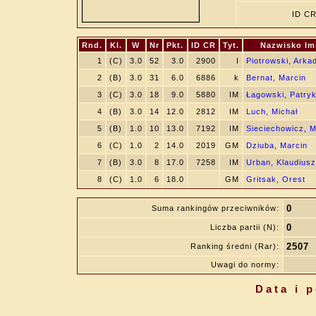
ID C
Rnd.
Kl.
W
Nr
Pkt.
ID CR
Tyt.
Nazwisko Im
1
(C)
3.0
52
3.0
2900
I
Piotrowski, Arka
2
(B)
3.0
31
6.0
6886
k
Bernat, Marcin
3
(C)
3.0
18
9.0
5880
IM
Łagowski, Patry
4
(B)
3.0
14
12.0
2812
IM
Luch, Michał
5
(B)
1.0
10
13.0
7192
IM
Sieciechowicz, M
6
(C)
1.0
2
14.0
2019
GM
Dziuba, Marcin
7
(B)
3.0
8
17.0
7258
IM
Urban, Klaudiusz
8
(C)
1.0
6
18.0
GM
Gritsak, Orest
0
Suma rankingów przeciwników:
0
Liczba partii (N):
2507
Ranking średni (Rar):
Uwagi do normy:
Data i 