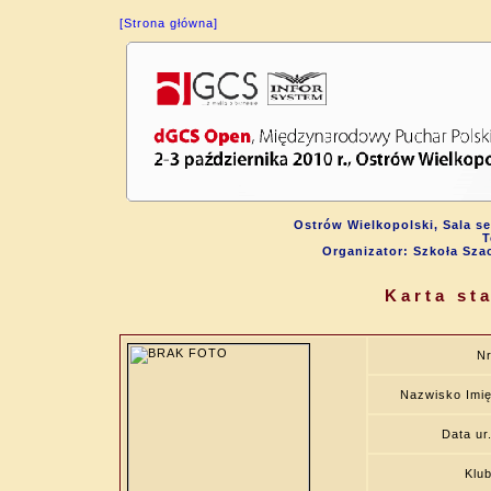
[Strona główna]
Ostrów Wielkopolski, Sala s
T
Organizator: Szkoła Sza
Karta st
N
Nazwisko Imi
Data ur
Klu