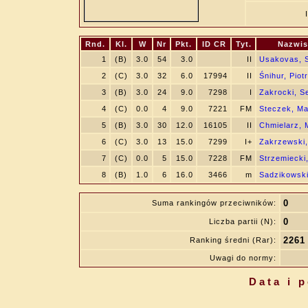
Rnd.
Kl.
W
Nr
Pkt.
ID CR
Tyt.
Nazwis
1
(B)
3.0
54
3.0
II
Usakovas, S
2
(C)
3.0
32
6.0
17994
II
Śnihur, Piotr
3
(B)
3.0
24
9.0
7298
I
Zakrocki, S
4
(C)
0.0
4
9.0
7221
FM
Steczek, Ma
5
(B)
3.0
30
12.0
16105
II
Chmielarz, 
6
(C)
3.0
13
15.0
7299
I+
Zakrzewski
7
(C)
0.0
5
15.0
7228
FM
Strzemiecki
8
(B)
1.0
6
16.0
3466
m
Sadzikowski
0
Suma rankingów przeciwników:
0
Liczba partii (N):
2261
Ranking średni (Rar):
Uwagi do normy:
Data i 