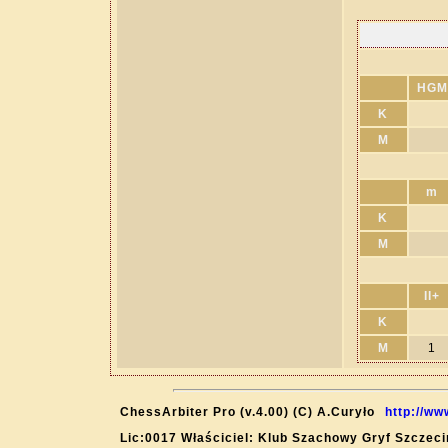
HGM
K
M
m
K
M
II+
K
M
1
ChessArbiter Pro (v.4.00) (C) A.Curyło
http://ww
Lic:0017 Właściciel: Klub Szachowy Gryf Szczeci