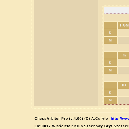
HGM
K
M
m
K
M
II+
K
M
ChessArbiter Pro (v.4.00) (C) A.Curyło
http://ww
Lic:0017 Właściciel: Klub Szachowy Gryf Szczeci