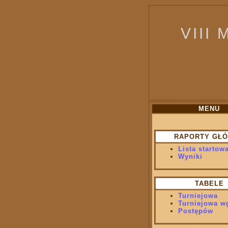
VIII 
MENU
RAPORTY GŁ
Lista startow
Wyniki
TABELE
Turniejowa
Turniejowa w
Postępów