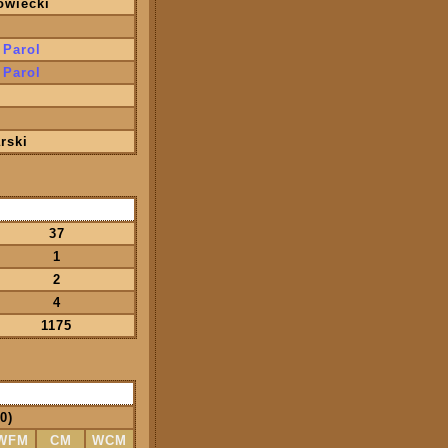
owiecki
0
 Parol
 Parol
rski
37
1
2
4
1175
0)
WFM
CM
WCM