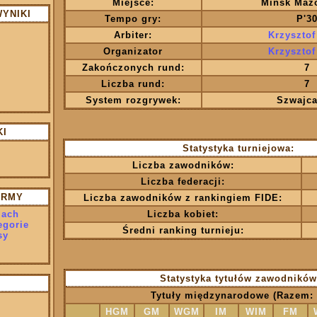
Miejsce:
Mińsk Maz
WYNIKI
Tempo gry:
P'3
Arbiter:
Krzysztof
Organizator
Krzysztof
Zakończonych rund:
7
Liczba rund:
7
System rozgrywek:
Szwajca
KI
Statystyka turniejowa:
Liczba zawodników:
Liczba federacji:
ORMY
Liczba zawodników z rankingiem FIDE:
zach
Liczba kobiet:
egorie
Średni ranking turnieju:
sy
Statystyka tytułów zawodników
Tytuły międzynarodowe (Razem: 
HGM
GM
WGM
IM
WIM
FM