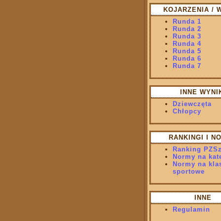
KOJARZENIA / 
Runda 1
Runda 2
Runda 3
Runda 4
Runda 5
Runda 6
Runda 7
INNE WYNI
Dziewczęta
Chłopcy
RANKINGI I N
Ranking PZS
Normy na kat
Normy na kla
sportowe
INNE
Regulamin