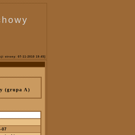
achowy
cji strony: 07-11-2010 19:45]
y (grupa A)
1-07