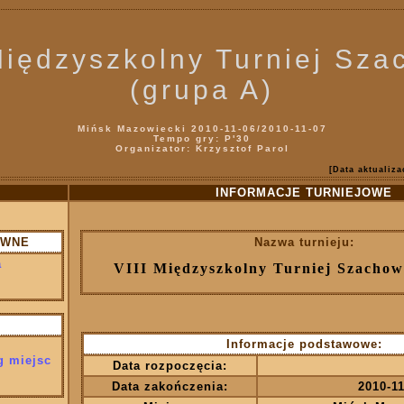
Międzyszkolny Turniej Sz
(grupa A)
Mińsk Mazowiecki 2010-11-06/2010-11-07
Tempo gry: P'30
Organizator: Krzysztof Parol
[Data aktualiza
INFORMACJE TURNIEJOWE
ÓWNE
Nazwa turnieju:
a
VIII Międzyszkolny Turniej Szachow
Informacje podstawowe:
g miejsc
Data rozpoczęcia:
Data zakończenia:
2010-1