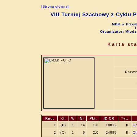
[Strona główna]
VIII Turniej Szachowy z Cyklu 
MDK w Przemy
T
Organizator: Młod
Karta st
Nazwis
Rnd.
Kl.
W
Nr
Pkt.
ID CR
Tyt.
1
(B)
1
14
1.0
18812
III
Gr
2
(C)
1
8
2.0
24898
III
Ch