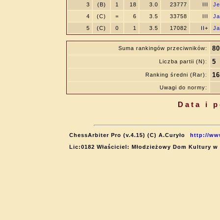
3
(B)
1
18
3.0
23777
III
Je
4
(C)
=
6
3.5
33758
III
Ja
5
(C)
0
1
3.5
17082
II+
Ja
80
Suma rankingów przeciwników:
5
Liczba partii (N):
16
Ranking średni (Rar):
Uwagi do normy:
Data i 
ChessArbiter Pro (v.4.15) (C) A.Curyło
http://ww
Lic:0182 Właściciel: Młodzieżowy Dom Kultury w