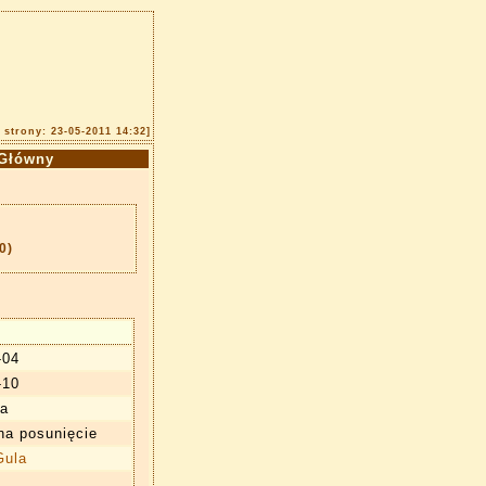
i strony: 23-05-2011 14:32]
Główny
0)
-04
-10
a
na posunięcie
Gula