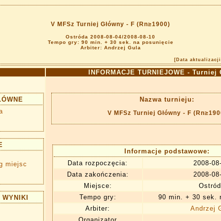
V MFSz Turniej Główny - F (Rn≥1900)
Ostróda 2008-08-04/2008-08-10
Tempo gry: 90 min. + 30 sek. na posunięcie
Arbiter: Andrzej Gula
[Data aktualizacj
INFORMACJE TURNIEJOWE - Turniej 
ŁÓWNE
Nazwa turnieju:
a
V MFSz Turniej Główny - F (Rn≥190
E
Informacje podstawowe:
Data rozpoczęcia:
2008-08
g miejsc
Data zakończenia:
2008-08
Miejsce:
Ostród
Tempo gry:
90 min. + 30 sek. 
 WYNIKI
Arbiter:
Andrzej 
Organizator