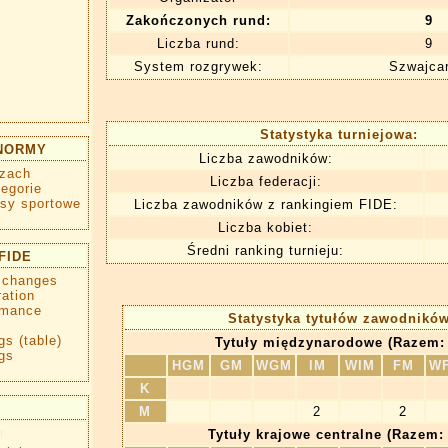
Zakończonych rund:
9
Liczba rund:
9
System rozgrywek:
Szwajcar
Statystyka turniejowa:
 NORMY
Liczba zawodników:
zach
Liczba federacji:
egorie
sy sportowe
Liczba zawodników z rankingiem FIDE:
Liczba kobiet:
Średni ranking turnieju:
FIDE
g changes
ration
rmance
Statystyka tytułów zawodnikó
gs (table)
Tytuły międzynarodowe (Razem: 
gs
HGM
GM
WGM
IM
WIM
FM
W
K
M
2
2
Tytuły krajowe centralne (Razem: 