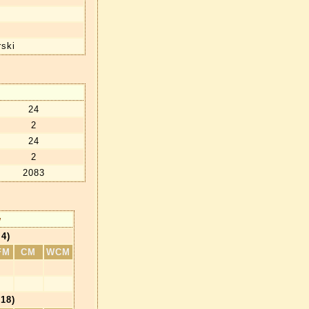
ski
24
2
24
2
2083
w
4)
FM
CM
WCM
18)