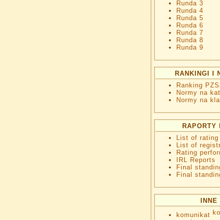
Runda 3
Runda 4
Runda 5
Runda 6
Runda 7
Runda 8
Runda 9
RANKINGI I
Ranking PZS
Normy na kat
Normy na kla
RAPORTY 
List of ratin
List of regist
Rating perfo
IRL Reports
Final standin
Final standin
INNE
komunikat