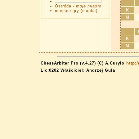
Ostróda -
moje miasto
K
miejsce gry (mapka)
M
K
M
ChessArbiter Pro (v.4.27) (C) A.Curyło
http:
Lic:0202 Właściciel: Andrzej Gula