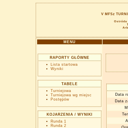
V MFSz TURNI
Ostróda
Arb
MENU
RAPORTY GŁÓWNE
Lista startowa
Wyniki
TABELE
Turniejowa
Data r
Turniejowa wg miejsc
Postępów
Data z
M
Te
KOJARZENIA / WYNIKI
A
Runda 1
Runda 2
Org