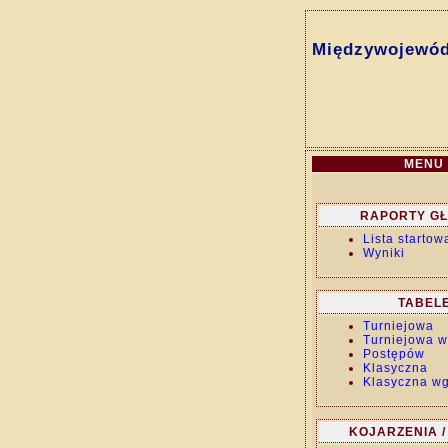
Międzywojewódz
MENU
RAPORTY G
Lista startow
Wyniki
TABEL
Turniejowa
Turniejowa w
Postępów
Klasyczna
Klasyczna wg
KOJARZENIA /