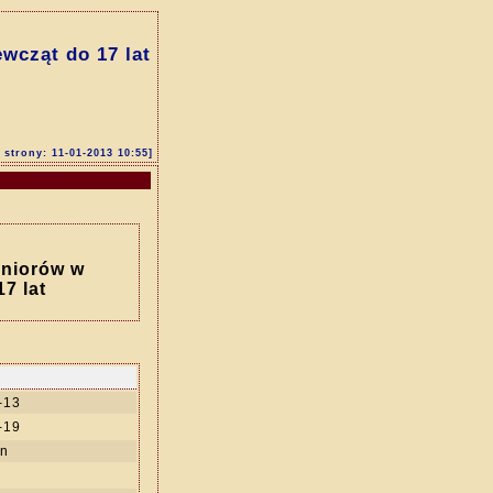
wcząt do 17 lat
i strony: 11-01-2013 10:55]
uniorów w
7 lat
-13
-19
in