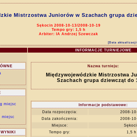
kie Mistrzostwa Juniorów w Szachach grupa dzie
Sękocin 2008-10-13/2008-10-19
Tempo gry: 1,5 h
Arbiter: IA Andrzej Szewczak
[Data aktualizacj
INFORMACJE TURNIEJOWE
ŁÓWNE
Nazwa turnieju:
a
Międzywojewódzkie Mistrzostwa J
Szachach grupa dziewcząt do 1
E
g miejsc
Informacje podstawowe:
Data rozpoczęcia:
2008-10
 miejsc
Data zakończenia:
2008-10
Miejsce:
Sękoc
 WYNIKI
Tempo gry:
1,5 h