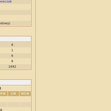
zewczak
ndowy)
8
1
6
8
1692
)
WFM
CM
WCM
5)