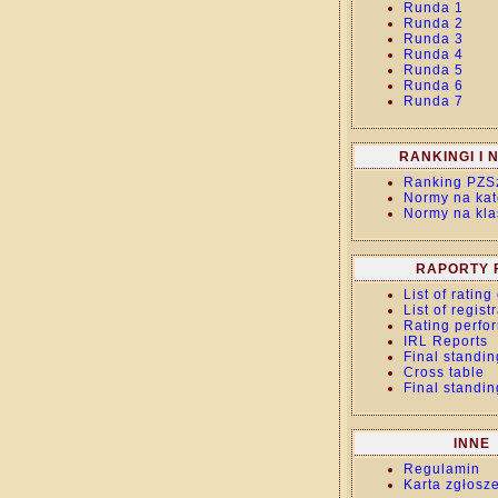
Runda 1
Runda 2
Runda 3
Runda 4
Runda 5
Runda 6
Runda 7
RANKINGI I
Ranking PZS
Normy na kat
Normy na kla
RAPORTY 
List of ratin
List of regist
Rating perfo
IRL Reports
Final standin
Cross table
Final standin
INNE
Regulamin
Karta zgłosz