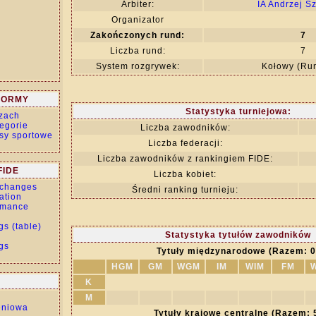
Arbiter:
IA Andrzej S
Organizator
Zakończonych rund:
7
Liczba rund:
7
System rozgrywek:
Kołowy (Ru
 NORMY
Statystyka turniejowa:
zach
egorie
Liczba zawodników:
sy sportowe
Liczba federacji:
Liczba zawodników z rankingiem FIDE:
FIDE
Liczba kobiet:
g changes
Średni ranking turnieju:
ration
rmance
gs (table)
Statystyka tytułów zawodników
gs
Tytuły międzynarodowe (Razem: 0
HGM
GM
WGM
IM
WIM
FM
K
M
eniowa
Tytuły krajowe centralne (Razem: 