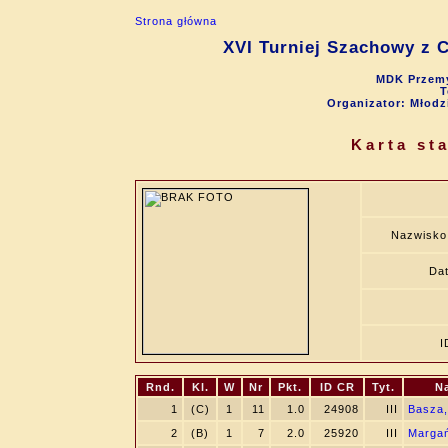
Strona główna
XVI Turniej Szachowy z C
MDK Przemy
T
Organizator: Młod
Karta st
Nazwisko
Dat
I
Rnd.
Kl.
W
Nr
Pkt.
ID CR
Tyt.
N
1
(C)
1
11
1.0
24908
III
Basza,
2
(B)
1
7
2.0
25920
III
Margań