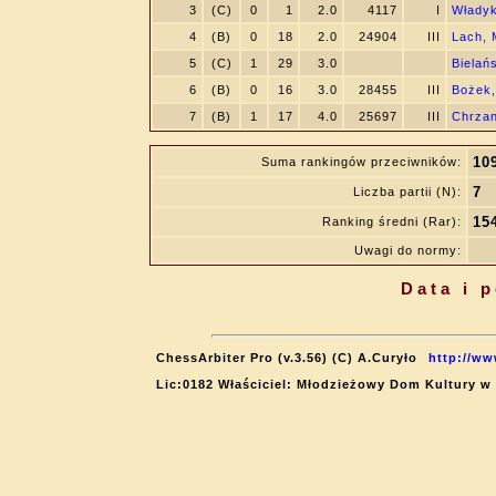
3
(C)
0
1
2.0
4117
I
Władyk
4
(B)
0
18
2.0
24904
III
Lach, 
5
(C)
1
29
3.0
Bielań
6
(B)
0
16
3.0
28455
III
Bożek,
7
(B)
1
17
4.0
25697
III
Chrzan
10
Suma rankingów przeciwników:
7
Liczba partii (N):
15
Ranking średni (Rar):
Uwagi do normy:
Data i 
ChessArbiter Pro (v.3.56) (C) A.Curyło
http://ww
Lic:0182 Właściciel: Młodzieżowy Dom Kultury w