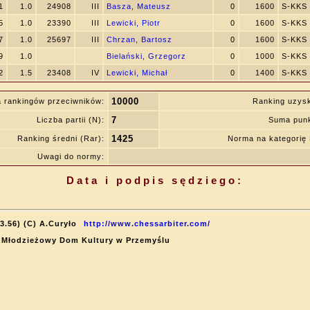
1
1.0
24908
III
Basza, Mateusz
0
1600
S-KKS
5
1.0
23390
III
Lewicki, Piotr
0
1600
S-KKS
7
1.0
25697
III
Chrzan, Bartosz
0
1600
S-KKS
9
1.0
Bielański, Grzegorz
0
1000
S-KKS
2
1.5
23408
IV
Lewicki, Michał
0
1400
S-KKS
10000
 rankingów przeciwników:
Ranking uzys
7
Liczba partii (N):
Suma punk
1425
Ranking średni (Rar):
Norma na kategori
Uwagi do normy:
Data i podpis sędziego:
3.56) (C) A.Curyło
http://www.chessarbiter.com/
l: Młodzieżowy Dom Kultury w Przemyślu