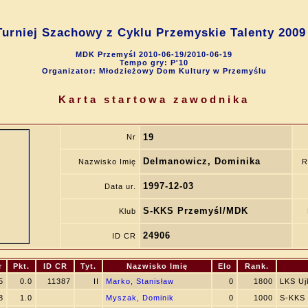
Turniej Szachowy z Cyklu Przemyskie Talenty 2009
MDK Przemyśl 2010-06-19/2010-06-19
Tempo gry: P'10
Organizator: Młodzieżowy Dom Kultury w Przemyślu
Karta startowa zawodnika
19
Nr
Delmanowicz, Dominika
Nazwisko Imię
R
1997-12-03
Data ur.
S-KKS Przemyśl/MDK
Klub
24906
ID CR
r
Pkt.
ID CR
Tyt.
Nazwisko Imię
Elo
Rank.
5
0.0
11387
II
Marko, Stanisław
0
1800
LKS Uj
8
1.0
Myszak, Dominik
0
1000
S-KKS