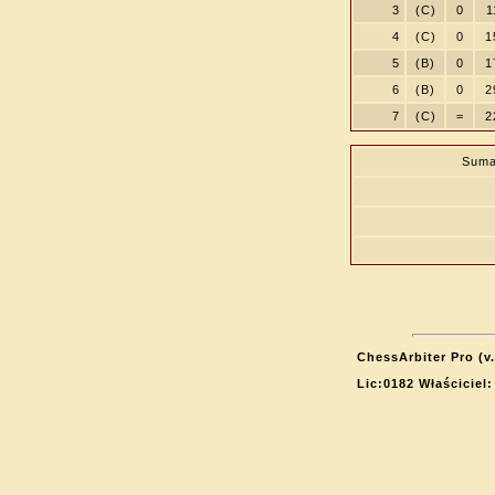
3
(C)
0
1
4
(C)
0
1
5
(B)
0
1
6
(B)
0
2
7
(C)
=
2
Suma
ChessArbiter Pro (v.
Lic:0182 Właścicie