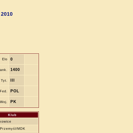
 2010
0
Elo
1400
ank.
III
Tyt.
POL
Fed.
PK
Woj.
Klub
kowice
 Przemyśl/MDK