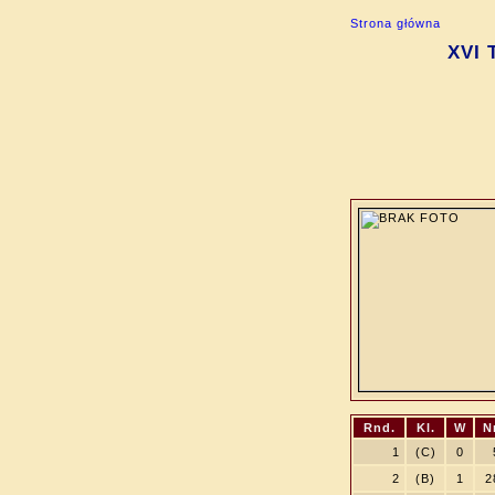
Strona główna
XVI 
Rnd.
Kl.
W
N
1
(C)
0
2
(B)
1
2