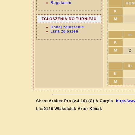
Regulamin
HGM
K
ZGŁOSZENIA DO TURNIEJU
M
Dodaj zgłoszenie
Lista zgłoszeń
m
K
M
2
II+
K
M
ChessArbiter Pro (v.4.10) (C) A.Curyło
http://ww
Lic:0126 Właściciel: Artur Kimak