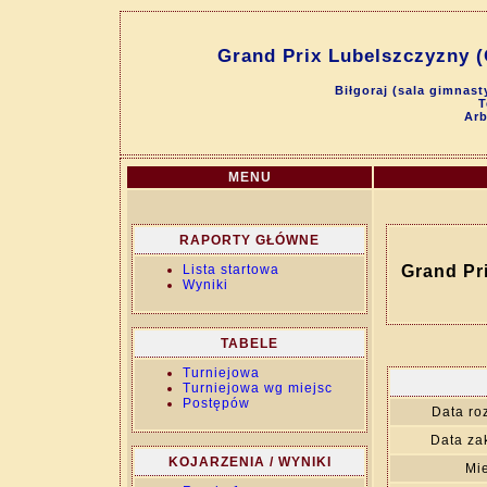
Grand Prix Lubelszczyzny (
Biłgoraj (sala gimnast
T
Arb
MENU
RAPORTY GŁÓWNE
Lista startowa
Grand Pr
Wyniki
TABELE
Turniejowa
Turniejowa wg miejsc
Postępów
Data ro
Data za
KOJARZENIA / WYNIKI
Mie