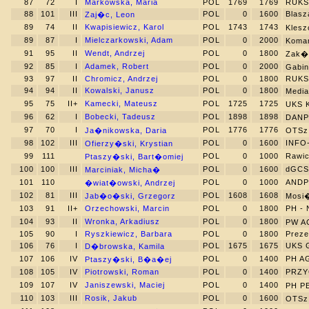
87
72
I
Markowska, Maria
POL
1769
1769
RUKS
88
101
III
POL
0
1600
Blasz
Zaj�c, Leon
89
74
II
Kwapisiewicz, Karol
POL
1743
1743
Kles
89
87
I
Mielczarkowski, Adam
POL
0
2000
Koma
91
95
II
Wendt, Andrzej
POL
0
1800
Zak�a
92
85
I
Adamek, Robert
POL
0
2000
Gabin
93
97
II
Chromicz, Andrzej
POL
0
1800
RUKS
94
94
II
Kowalski, Janusz
POL
0
1800
Medi
95
75
II+
Kamecki, Mateusz
POL
1725
1725
UKS 
96
62
I
Bobecki, Tadeusz
POL
1898
1898
DANP
97
70
I
POL
1776
1776
Ja�nikowska, Daria
OTSz 
98
102
III
POL
0
1600
INFO
Ofierzy�ski, Krystian
99
111
POL
0
1000
Rawi
Ptaszy�ski, Bart�omiej
100
100
III
POL
0
1600
dGCS 
Marciniak, Micha�
101
110
POL
0
1000
ANDP
�wiat�owski, Andrzej
102
81
III
POL
1608
1608
Jab�o�ski, Grzegorz
Mosi
103
91
II+
Orzechowski, Marcin
POL
0
1800
PH -
104
93
II
Wronka, Arkadiusz
POL
0
1800
PW A
105
90
I
Ryszkiewicz, Barbara
POL
0
1800
Prez
106
76
I
POL
1675
1675
UKS 
D�browska, Kamila
107
106
IV
POL
0
1400
PH A
Ptaszy�ski, B�a�ej
108
105
IV
Piotrowski, Roman
POL
0
1400
PRZY
109
107
IV
Janiszewski, Maciej
POL
0
1400
PH P
110
103
III
Rosik, Jakub
POL
0
1600
OTSz 