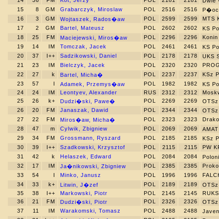
14
36
FM
Kot, Jerzy
POL
2181
2181
Dwie
15
8
GM
Grabarczyk, Miroslaw
POL
2516
2516
P�oc
16
3
GM
POL
2599
2599
MTS 
Wojtaszek, Rados�aw
17
2
GM
Bartel, Mateusz
POL
2602
2602
KS P
18
25
FM
POL
2296
2296
Konin
Maciejewski, Miros�aw
19
14
IM
Tomczak, Jacek
POL
2461
2461
KS P
20
37
I++
Sadzikowski, Daniel
POL
2178
2178
UKS 
21
23
IM
Bielczyk, Jacek
POL
2320
2320
PROG
22
27
k
POL
2237
2237
KSz P
Bartel, Micha�
23
57
I
POL
1982
1982
Adamek, Przemys�aw
KS P
24
24
IM
Leontyev, Alexander
RUS
2312
2312
Mosk
25
26
k+
POL
2269
2269
Dudzi�ski, Pawe�
OTSz
26
20
FM
Janaszak, Dawid
POL
2344
2344
OTSz
27
22
FM
POL
2323
2323
Drako
Miros�aw, Micha�
28
47
m
Cylwik, Zbigniew
POL
2069
2069
AMAT
29
34
FM
Grossmann, Ryszard
POL
2185
2185
KSz 
30
39
I++
Szadkowski, Krzysztof
POL
2115
2115
PW K
31
42
k
Helaszek, Edward
POL
2084
2084
Polo
32
17
IM
POL
2385
2385
Proko
Ja�nikowski, Zbigniew
33
54
I
Minko, Janusz
POL
1996
1996
FALC
34
33
k+
POL
2189
2189
Litwin, J�zef
OTSz
35
38
I++
Markowski, Piotr
POL
2145
2145
RUKS
36
21
FM
POL
2326
2326
Dudzi�ski, Piotr
OTSz
37
11
IM
Warakomski, Tomasz
POL
2488
2488
Jave