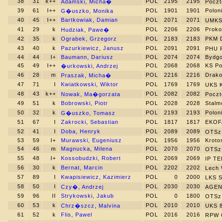
38
31
k++
POL
2195
2195
Adamski, Micha�
Pocz
39
61
I++
POL
1901
1901
Polon
G�uszko, Monika
40
45
I++
Bartkowiak, Damian
POL
2071
2071
UMKS
41
29
k
POL
2206
2206
Proko
Hudziak, Pawe�
42
35
k
Ograbek, Grzegorz
POL
2183
2183
PKM 
43
40
k
Pazurkiewicz, Janusz
POL
2091
2091
PHU 
44
44
I+
Baumann, Dariusz
POL
2074
2074
Bydg
45
49
I++
POL
2068
2068
KS Po
�urkowski, Andrzej
46
28
m
POL
2216
2216
Drako
Praszak, Micha�
47
71
I
Kwiatkowski, Wiktor
POL
1769
1769
UKS 
48
43
k++
POL
2082
2082
Nowak, Ma�gorzata
Pocz
49
51
k
Bobrowski, Piotr
POL
2028
2028
Stalm
50
32
k
POL
2193
2193
Polon
G�uszko, Tomasz
51
67
I
Zakrocki, Sebastian
POL
1817
1817
EKOF
52
41
I
Doba, Henryk
POL
2089
2089
OTSz
53
59
I+
Murawski, Eugeniusz
POL
1956
1956
Kroto
54
46
m
Magnucka, Milena
POL
2070
2070
OTSz
55
48
I+
Kossobudzki, Robert
POL
2069
2069
IP T
56
30
k
Bernat, Marcin
POL
2202
2202
Lech
57
89
I
Kwapisiewicz, Kazimierz
POL
0
2000
LKS 
58
50
I
POL
2030
2030
Czy�, Andrzej
AGEN
59
96
II
Strykowski, Jakub
POL
0
1800
OTSz 
60
53
k
POL
2010
2010
Chrz�szcz, Malvina
UKS 
61
52
k
Flis, Pawel
POL
2016
2016
RPW 