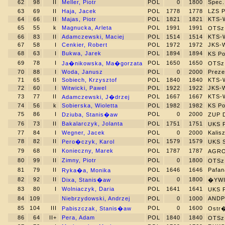
62
98
II
Meller, Piotr
POL
0
1800
Spec.
63
69
II
Haja, Jacek
POL
1778
1778
LZS P
64
66
II
Majas, Piotr
POL
1821
1821
KTS-W
65
55
k
Magnucka, Arleta
POL
1991
1991
OTSz
66
83
II
Adamczewski, Maciej
POL
1514
1514
KTS-W
67
58
I
Cenkier, Robert
POL
1972
1972
JKS-W
68
63
I
Bukwa, Jarek
POL
1894
1894
KS P
69
78
I
POL
1650
1650
Ja�nikowska, Ma�gorzata
OTSz 
70
88
I
Woda, Janusz
POL
0
2000
Prez
71
65
II
Sobiech, Krzysztof
POL
1840
1840
KTS-W
72
60
I
Witwicki, Pawel
POL
1922
1922
JKS-W
73
77
II
POL
1667
1667
KTS-W
Adamczewski, J�drzej
74
56
k
Sobierska, Wioletta
POL
1982
1982
KS Po
75
86
I
POL
0
2000
Dziuba, Stanis�aw
ZUP 
76
73
II
Bakalarczyk, Jolanta
POL
1751
1751
UKS 
77
84
I
Wegner, Jacek
POL
0
2000
Kalis
78
82
II
POL
1579
1579
Pero�czyk, Karol
UKS 
79
68
II
Konieczny, Marek
POL
1787
1787
AGR
80
99
II
Zimny, Piotr
POL
0
1800
OTSz 
81
79
II
POL
1646
1646
Pafan
Ryka�a, Monika
82
92
II
POL
0
1800
Dixa, Stanis�aw
�YWI
83
80
I
Wolniaczyk, Daria
POL
1641
1641
UKS 
84
109
Niebrzydowski, Andrzej
POL
0
1000
ANDP
85
104
III
POL
0
1600
Pabiszczak, Stanis�aw
Ostr
86
64
II+
Pera, Adam
POL
1840
1840
OTSz