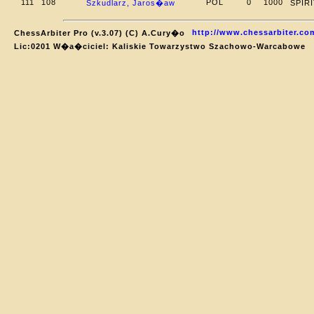
111
108
POL
0
1000
Szkudlarz, Jaros�aw
SPIR
http://www.chessarbiter.co
ChessArbiter Pro (v.3.07) (C) A.Cury�o
Lic:0201 W�a�ciciel: Kaliskie Towarzystwo Szachowo-Warcabowe