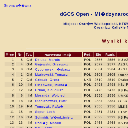
Strona g��wna
dGCS Open - Mi�dzynarod
Miejsce: Ostr�w Wielkopolski, KTS
Organiz.: Kaliski
Wyniki 
M-ce
Nr
Tyt.
Fed.
Elo
Rank.
Nazwisko Imi�
1
5
GM
Dziuba, Marcin
POL
2556
2556
KU AZ
2
4
GM
Gajewski, Grzegorz
POL
2577
2577
AZS U
3
9
GM
POL
2504
2504
AZS U
Cyborowski, �ukasz
4
1
GM
Markowski, Tomasz
POL
2605
2605
Odro
5
7
GM
Gritsak, Orest
UKR
2519
2519
Drako
6
10
IM
POL
2498
2498
KSz P
Olszewski, Micha�
7
12
IM
Urban, Klaudiusz
POL
2473
2473
KS P
8
6
IM
Moranda, Wojciech
POL
2536
2536
UMKS
9
18
IM
Staniszewski, Piotr
POL
2384
2384
OTSz
10
19
FM
POL
2350
2350
Tomczak, Rafa�
MLKS
11
15
m
Sopur, Lech
POL
2431
2431
PTSz
12
16
GM
POL
2399
2399
Schmidt, W�odzimierz
KS P
13
13
IM
POL
2468
2468
Szel�g, Marcin
KS P