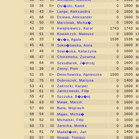
U
39
36
II+
0
1800
Osi�ski, Kamil
B
40
43
II+
Lange, Aleksandra
0
1600
B
41
68
III
Dziewa, Aleksander
0
1600
S
42
50
III
0
1600
Marciniak, Micha�
O
43
20
II
Kwapisiewicz, Karol
1743
1743
K
44
51
III
Kowalczyk, Mateusz
0
1600
L
45
33
I
1538
1538
�y�a, Agata
W
45
45
II
0
1600
K
Soko�owska, Anna
47
48
II
0
1600
Sowi�ska, Katarzyna
U
48
47
II
Choremska, Zuzanna
0
1600
N
49
64
III
0
1600
Szkudlarek, J�drzej
O
50
39
II
Zimny, Piotr
0
1800
O
51
35
II+
Dmochowska, Agnieszka
1500
1500
M
52
75
III
Dobroszek, Martyna
0
1400
B
53
41
II
Zakrocki, Kacper
0
1800
K
54
61
III
Janiszewski, Filip
0
1600
K
55
42
II
0
1800
Szczuka, B�a�ej
U
56
63
III
Malak, Marcin
0
1600
O
57
60
III
Biela, Wojciech
0
1600
O
58
54
III
0
1600
K
Majas, Micha�
59
52
III
Michalski, Filip
0
1600
O
60
73
III
Jarecka, Monika
0
1400
M
61
81
IV
0
1400
Madali�ski, Jan
B
62
57
III
Nowak, Tomasz
0
1600
U