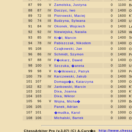
87
99
V
Zamolska, Justyna
0
1100
B
88
87
IV
Duczyc, Iwo
0
1400
O
89
72
III
Piotrowski, Maciej
0
1600
K
90
74
III
Budzyna, Sylwana
0
1400
U
91
84
IV
Okonek, Wojciech
0
1400
L
92
92
IV
Niewiejska, Natalia
0
1250
W
93
85
IV
0
1400
S
Kr�l, Marcin
94
78
IV
Pabiszczak, Nikodem
0
1400
O
95
108
Czajkowski, Jan
0
1000
O
96
86
IV
Schmidt, Szymon
0
1400
P
97
88
IV
0
1400
P�okarz, Dawid
O
98
100
V
0
1100
Szczuka, �aneta
U
99
98
V
0
1200
Kr�likiewicz, Patryk
P
100
79
IV
Karczewski, Jakub
0
1400
S
101
107
0
1000
Domaga�a, Katarzyna
O
102
82
IV
Jankowski, Marcin
0
1400
K
103
102
Dixa, Joanna
0
1000
K
104
103
Dixa, Wiktor
0
1000
K
105
96
V
0
1200
Wojna, Micha�
B
106
105
Panek, Adrian
0
1000
O
107
101
0
1000
�mudka, Karol
O
108
106
Michalski, Bartek
0
1000
O
http://www.chessa
ChessArbiter Pro (v.3.07) (C) A.Cury�o