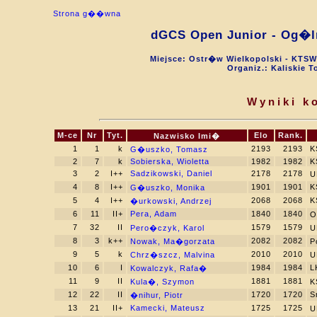
Strona g��wna
dGCS Open Junior - Og�ln
Miejsce: Ostr�w Wielkopolski - KTSW
Organiz.: Kaliskie
Wyniki k
M-ce
Nr
Tyt.
Elo
Rank.
Nazwisko Imi�
1
1
k
2193
2193
K
G�uszko, Tomasz
2
7
k
Sobierska, Wioletta
1982
1982
K
3
2
I++
Sadzikowski, Daniel
2178
2178
U
4
8
I++
1901
1901
K
G�uszko, Monika
5
4
I++
2068
2068
K
�urkowski, Andrzej
6
11
II+
Pera, Adam
1840
1840
O
7
32
II
1579
1579
Pero�czyk, Karol
U
8
3
k++
2082
2082
Nowak, Ma�gorzata
P
9
5
k
2010
2010
Chrz�szcz, Malvina
U
10
6
I
1984
1984
L
Kowalczyk, Rafa�
11
9
II
1881
1881
Kula�, Szymon
K
12
22
II
1720
1720
S
�nihur, Piotr
13
21
II+
Kamecki, Mateusz
1725
1725
U