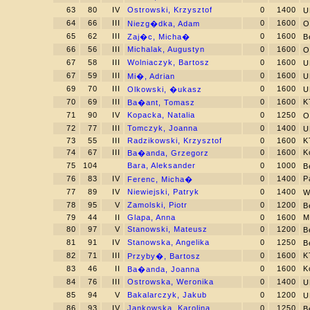
63
80
IV
Ostrowski, Krzysztof
0
1400
U
64
66
III
0
1600
Niezg�dka, Adam
O
65
62
III
0
1600
Zaj�c, Micha�
B
66
56
III
Michalak, Augustyn
0
1600
O
67
58
III
Wolniaczyk, Bartosz
0
1600
U
67
59
III
0
1600
Mi�, Adrian
U
69
70
III
0
1600
Olkowski, �ukasz
U
70
69
III
0
1600
K
Ba�ant, Tomasz
71
90
IV
Kopacka, Natalia
0
1250
O
72
77
III
Tomczyk, Joanna
0
1400
U
73
55
III
Radzikowski, Krzysztof
0
1600
K
74
67
III
0
1600
K
Ba�anda, Grzegorz
75
104
Bara, Aleksander
0
1000
B
76
83
IV
0
1400
P
Ferenc, Micha�
77
89
IV
Niewiejski, Patryk
0
1400
W
78
95
V
Zamolski, Piotr
0
1200
B
79
44
II
Glapa, Anna
0
1600
M
80
97
V
Stanowski, Mateusz
0
1200
B
81
91
IV
Stanowska, Angelika
0
1250
B
82
71
III
0
1600
K
Przyby�, Bartosz
83
46
II
0
1600
K
Ba�anda, Joanna
84
76
III
Ostrowska, Weronika
0
1400
U
85
94
V
Bakalarczyk, Jakub
0
1200
U
86
93
IV
Jankowska, Karolina
0
1250
B