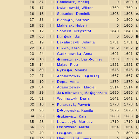
14
37
II
Chmielarz, Maciej
0
1800
O
15
17
I
Kwiatkowski, Wiktor
1769
1769
U
16
15
II
Sobaniec, Dominik
1803
1803
B
17
38
II
0
1800
Biada�a, Bartosz
M
18
53
III
Makielak, Hubert
0
1600
U
19
12
II
Sobiech, Krzysztof
1840
1840
K
20
65
III
0
1600
Kuli�ski, Jan
B
21
19
II
Bakalarczyk, Jolanta
1751
1751
U
22
13
I
Bukwa, Karolina
1832
1832
K
23
24
I
Gadzinowska, Anna
1691
1691
K
24
18
II
1753
1753
K
�mieszniak, Bart�omiej
25
14
II
Majas, Piotr
1821
1821
K
26
30
II
1646
1646
P
Ryka�a, Monika
27
27
II
1667
1667
K
Adamczewski, J�drzej
28
10
I+
Depta, Anna
1879
1879
M
29
34
II
Adamczewski, Maciej
1514
1514
K
30
29
I
1650
1650
Ja�nikowska, Ma�gorzata
O
31
31
I
Wolniaczyk, Daria
1641
1641
U
32
16
II+
1778
1778
Polarczyk, Pawe�
N
33
26
I
1675
1675
U
D�browska, Kamila
34
25
I
1683
1683
�ukiewicz, Kaja
B
35
23
II
Kowalczyk, Mariusz
1710
1710
L
36
28
I
Ostrowska, Marta
1664
1664
U
37
40
II
0
1800
Osi�ski, Emil
B
38
49
III
Michalski, Mateusz
0
1600