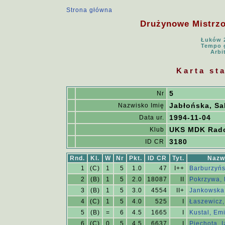
Strona główna
Drużynowe Mistrzos
Łuków 2
Tempo g
Arbi
Karta st
5
Nr
Jabłońska, Sa
Nazwisko Imię
1994-11-04
Data ur.
UKS MDK Rad
Klub
3180
ID CR
Rnd.
Kl.
W
Nr
Pkt.
ID CR
Tyt.
Nazw
1
(C)
1
5
1.0
47
I++
Barburzyń
2
(B)
1
5
2.0
18087
II
Pokrzywa, 
3
(B)
1
5
3.0
4554
II+
Jankowska
4
(C)
1
5
4.0
525
I
Łaszewicz
5
(B)
=
6
4.5
1665
I
Kustal, Emi
6
(C)
0
5
4.5
6637
I
Piechota, 