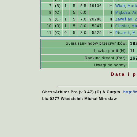
7
(B)
1
5
5.5
19136
II+
Wiatr, Mari
8
(C)
=
5
6.0
I
Mąkosa, An
9
(C)
1
5
7.0
20298
II
Zawiślak, 
10
(B)
1
5
8.0
5347
I
Cieślar, M
11
(C)
0
5
8.0
5529
II+
Pisarek, M
18
Suma rankingów przeciwników:
11
Liczba partii (N):
16
Ranking średni (Rar):
Uwagi do normy:
Data i 
ChessArbiter Pro (v.3.47) (C) A.Curyło
http:/
Lic:0277 Właściciel: Michał Mirosław