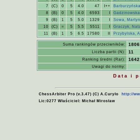
7
(C)
0
5
4.0
47
I++
Barburzyńsk
8
(B)
0
5
4.0
6593
I
Gadzinowska
9
(B)
1
5
5.0
1329
I
Sowa, Marty
10
(C)
=
5
5.5
5511
I
Graczyk, Nata
11
(B)
1
5
6.5
17580
II
Przybylska, 
1806
Suma rankingów przeciwników:
11
Liczba partii (N):
1642
Ranking średni (Rar):
Uwagi do normy:
Data i 
ChessArbiter Pro (v.3.47) (C) A.Curyło
http://w
Lic:0277 Właściciel: Michał Mirosław