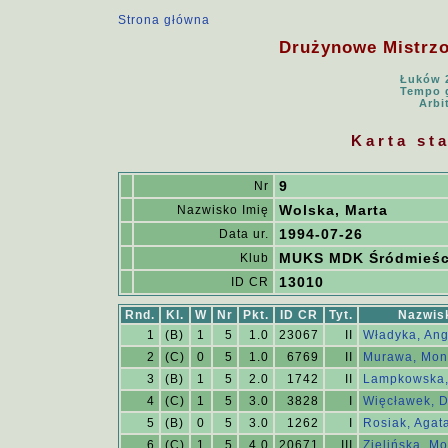
Strona główna
Drużynowe Mistrzos
Łuków 2
Tempo g
Arbi
Karta st
9
Nr
Wolska, Marta
Nazwisko Imię
1994-07-26
Data ur.
MUKS MDK Śródmieśc
Klub
13010
ID CR
Rnd.
Kl.
W
Nr
Pkt.
ID CR
Tyt.
Nazwis
1
(B)
1
5
1.0
23067
II
Władyka, Ang
2
(C)
0
5
1.0
6769
II
Murawa, Mon
3
(B)
1
5
2.0
1742
II
Lampkowska, 
4
(C)
1
5
3.0
3828
I
Więcławek, 
5
(B)
0
5
3.0
1262
I
Rosiak, Agat
6
(C)
1
5
4.0
20671
III
Zielińska, M