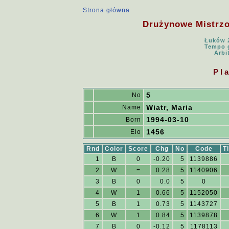
Strona główna
Drużynowe Mistrzos
Łuków 2
Tempo g
Arbi
Pl
5
No
Wiatr, Maria
Name
1994-03-10
Born
1456
Elo
Rnd
Color
Score
Chg
No
Code
Ti
1
B
0
-0.20
5
1139886
2
W
=
0.28
5
1140906
3
B
0
0.0
5
0
4
W
1
0.66
5
1152050
5
B
1
0.73
5
1143727
6
W
1
0.84
5
1139878
7
B
0
-0.12
5
1178113