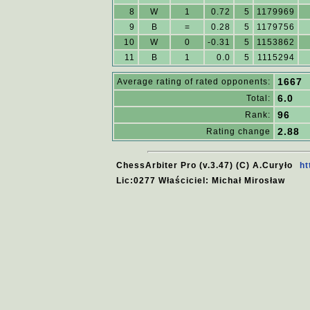
8
W
1
0.72
5
1179969
9
B
=
0.28
5
1179756
10
W
0
-0.31
5
1153862
11
B
1
0.0
5
1115294
1667
Average rating of rated opponents:
6.0
Total:
96
Rank:
2.88
Rating change
ChessArbiter Pro (v.3.47) (C) A.Curyło
ht
Lic:0277 Właściciel: Michał Mirosław