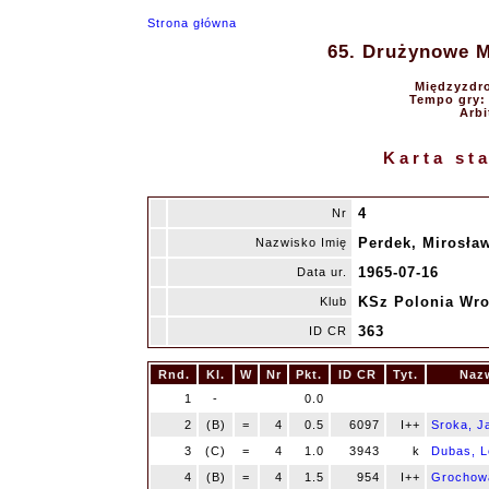
Strona główna
65. Drużynowe Mi
Międzyzdro
Tempo gry: 9
Arbi
Karta st
4
Nr
Perdek, Mirosła
Nazwisko Imię
1965-07-16
Data ur.
KSz Polonia Wr
Klub
363
ID CR
Rnd.
Kl.
W
Nr
Pkt.
ID CR
Tyt.
Naz
1
-
0.0
2
(B)
=
4
0.5
6097
I++
Sroka, J
3
(C)
=
4
1.0
3943
k
Dubas, 
4
(B)
=
4
1.5
954
I++
Grochowa