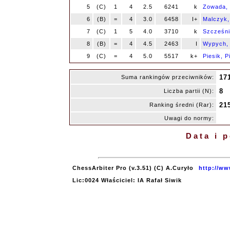
5
(C)
1
4
2.5
6241
k
Zowada, 
6
(B)
=
4
3.0
6458
I+
Malczyk,
7
(C)
1
5
4.0
3710
k
Szcześni
8
(B)
=
4
4.5
2463
I
Wypych,
9
(C)
=
4
5.0
5517
k+
Piesik, P
17
Suma rankingów przeciwników:
8
Liczba partii (N):
21
Ranking średni (Rar):
Uwagi do normy:
Data i 
ChessArbiter Pro (v.3.51) (C) A.Curyło
http://ww
Lic:0024 Właściciel: IA Rafał Siwik