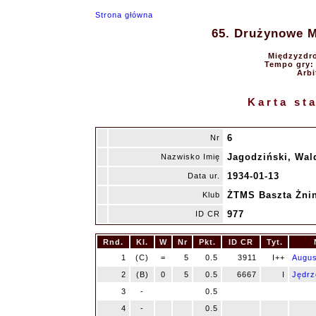
Strona główna
65. Drużynowe Mi
Międzyzdro
Tempo gry: 9
Arbi
Karta st
6
Nr
Jagodziński, Wa
Nazwisko Imię
1934-01-13
Data ur.
ŻTMS Baszta Żni
Klub
977
ID CR
Rnd.
Kl.
W
Nr
Pkt.
ID CR
Tyt.
1
(C)
=
5
0.5
3911
I++
Augus
2
(B)
0
5
0.5
6667
I
Jędrz
3
-
0.5
4
-
0.5