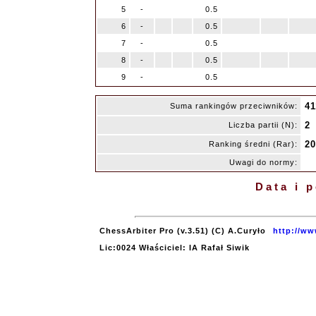
5
-
0.5
6
-
0.5
7
-
0.5
8
-
0.5
9
-
0.5
41
Suma rankingów przeciwników:
2
Liczba partii (N):
20
Ranking średni (Rar):
Uwagi do normy:
Data i 
ChessArbiter Pro (v.3.51) (C) A.Curyło
http://ww
Lic:0024 Właściciel: IA Rafał Siwik