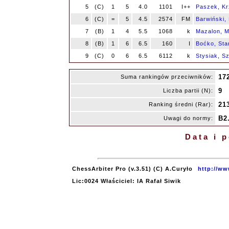
5
(C)
1
5
4.0
1101
I++
Paszek, Kr
6
(C)
=
5
4.5
2574
FM
Barwiński,
7
(B)
1
4
5.5
1068
k
Mazalon, M
8
(B)
1
6
6.5
160
I
Boćko, Sta
9
(C)
0
6
6.5
6112
k
Stysiak, S
17
Suma rankingów przeciwników:
9
Liczba partii (N):
21
Ranking średni (Rar):
B2
Uwagi do normy:
Data i 
ChessArbiter Pro (v.3.51) (C) A.Curyło
http://ww
Lic:0024 Właściciel: IA Rafał Siwik