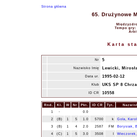
Strona główna
65. Drużynowe Mi
Międzyzdro
Tempo gry: 9
Arbi
Karta st
5
Nr
Lewicki, Mirosł
Nazwisko Imię
1995-02-12
Data ur.
UKS SP 8 Chrz
Klub
10558
ID CR
Rnd.
Kl.
W
Nr
Pkt.
ID CR
Tyt.
Nazwis
1
-
0.0
2
(B)
1
5
1.0
5700
k
Gola, Karol
3
(B)
1
4
2.0
2587
FM
Borysiak, 
4
(C)
1
5
3.0
3508
I
Wieczorek,