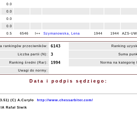
0.0
0.0
0.0
0.0
0.5
6546
I++
Szymanowska, Lena
1944
1944
AZS-UW
6143
a rankingów przeciwników:
Ranking uzys
3
Liczba partii (N):
Suma punk
1994
Ranking średni (Rar):
Norma na kategorię
Uwagi do normy:
Data i podpis sędziego:
3.51) (C) A.Curyło
http://www.chessarbiter.com/
 IA Rafał Siwik