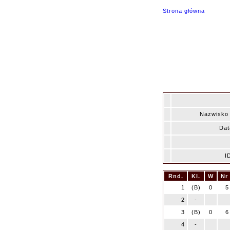
Strona główna
Nazwisko 
Dat
I
Rnd.
Kl.
W
Nr
1
(B)
0
5
2
-
3
(B)
0
6
4
-