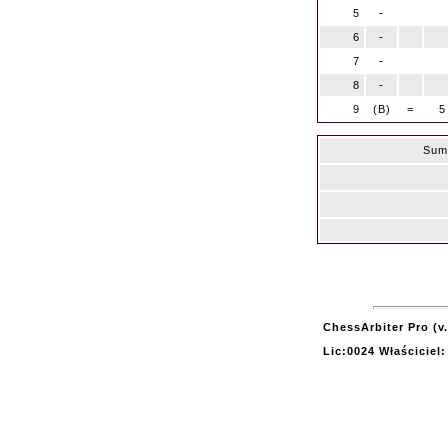
5
-
6
-
7
-
8
-
9
(B)
=
5
Sum
ChessArbiter Pro (v.
Lic:0024 Właściciel: