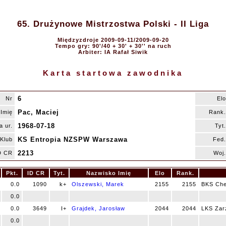
65. Drużynowe Mistrzostwa Polski - II Liga
Międzyzdroje 2009-09-11/2009-09-20
Tempo gry: 90'/40 + 30' + 30'' na ruch
Arbiter: IA Rafał Siwik
Karta startowa zawodnika
6
Nr
Elo
Pac, Maciej
Imię
Rank.
1968-07-18
a ur.
Tyt.
KS Entropia NZSPW Warszawa
Klub
Fed.
2213
D CR
Woj.
Pkt.
ID CR
Tyt.
Nazwisko Imię
Elo
Rank.
0.0
1090
k+
Olszewski, Marek
2155
2155
BKS Che
0.0
0.0
3649
I+
Grajdek, Jarosław
2044
2044
LKS Zar
0.0