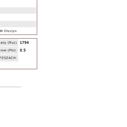
M Olsztyn
1794
kany (Ruz)
0.5
tow (Pkt):
 PZSZACH: