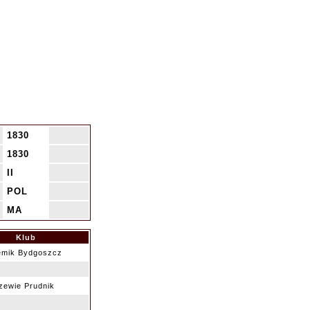
1830
1830
II
POL
MA
Klub
mik Bydgoszcz
zewie Prudnik