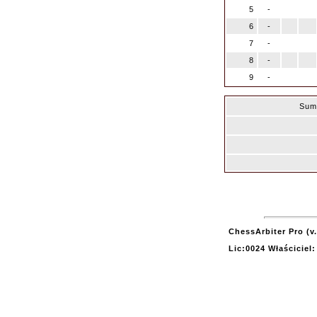
5
-
6
-
7
-
8
-
9
-
Sum
ChessArbiter Pro (v.
Lic:0024 Właściciel: