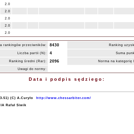
2.0
2.0
2.0
2.0
2.0
8430
a rankingów przeciwników:
Ranking uzys
4
Liczba partii (N):
Suma punk
2096
Ranking średni (Rar):
Norma na kategorię
Uwagi do normy:
Data i podpis sędziego:
3.51) (C) A.Curyło
http://www.chessarbiter.com/
 IA Rafał Siwik