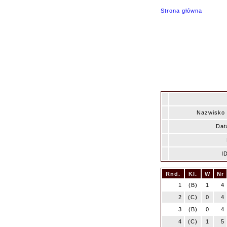
Strona główna
Nazwisko 
Dat
I
Rnd.
Kl.
W
Nr
1
(B)
1
4
2
(C)
0
4
3
(B)
0
4
4
(C)
1
5