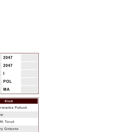
2047
o
2047
.
I
.
POL
.
MA
.
Klub
rwianka Pułtusk
ów
K Toruń
ry Gniezno