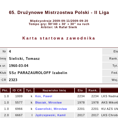
65. Drużynowe Mistrzostwa Polski - II Liga
Międzyzdroje 2009-09-11/2009-09-20
Tempo gry: 90'/40 + 30' + 30'' na ruch
Arbiter: IA Rafał Siwik
Karta startowa zawodnika
4
Nr
El
Sielicki, Tomasz
Imię
Rank
1960-03-04
a ur.
Tyt
SSz PARAZAUROLOFF Izabelin
Klub
Fed
2323
D CR
Woj
Pkt.
ID CR
Tyt.
Nazwisko Imię
Elo
Rank.
1.0
1009
k
Kos, Paweł
2234
2234
LKS Nadna
1.0
5577
k
Błasiak, Mirosław
1978
1978
AKS Mikoł
1.0
6966
k
Gawroński, Mirosław
2201
2201
KU AZS UM
2.0
6667
I
Jędrzejewski, Kamil
2017
2017
LKS Chrob