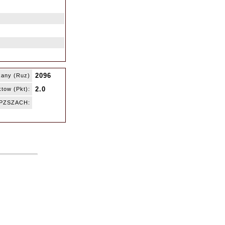
2096
kany (Ruz)
2.0
tow (Pkt):
 PZSZACH: