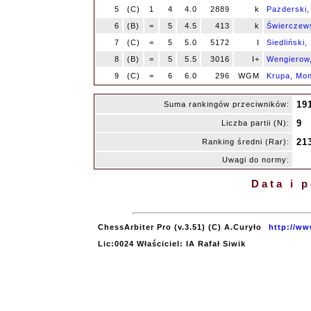
5
(C)
1
4
4.0
2889
k
Pazderski,
6
(B)
=
5
4.5
413
k
Świerczew
7
(C)
=
5
5.0
5172
I
Siedliński, 
8
(B)
=
5
5.5
3016
I+
Wengierow,
9
(C)
=
6
6.0
296
WGM
Krupa, Mon
19
Suma rankingów przeciwników:
9
Liczba partii (N):
21
Ranking średni (Rar):
Uwagi do normy:
Data i 
ChessArbiter Pro (v.3.51) (C) A.Curyło
http://ww
Lic:0024 Właściciel: IA Rafał Siwik