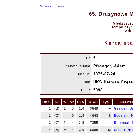
Strona główna
65. Drużynowe Mi
Międzyzdro
Tempo gry: 9
Arbi
Karta st
5
Nr
Pfranger, Adam
Nazwisko Imię
1975-07-24
Data ur.
UKS Hetman Częs
Klub
5998
ID CR
Rnd.
Kl.
W
Nr
Pkt.
ID CR
Tyt.
Nazwis
1
(B)
1
6
1.0
3649
I+
Grajdek, J
2
(C)
=
6
1.5
4643
k
Bugalski, 
3
(C)
1
4
2.5
7355
I
Rupental, 
4
(B)
=
4
3.0
6065
FM
Seifert, H